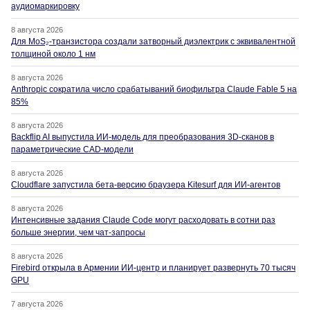
аудиомаркировку
8 августа 2026
Для MoS₂-транзистора создали затворный диэлектрик с эквивалентной
толщиной около 1 нм
8 августа 2026
Anthropic сократила число срабатываний биофильтра Claude Fable 5 на
85%
8 августа 2026
Backflip AI выпустила ИИ-модель для преобразования 3D-сканов в
параметрические CAD-модели
8 августа 2026
Cloudflare запустила бета-версию браузера Kitesurf для ИИ-агентов
8 августа 2026
Интенсивные задания Claude Code могут расходовать в сотни раз
больше энергии, чем чат-запросы
8 августа 2026
Firebird открыла в Армении ИИ-центр и планирует развернуть 70 тысяч
GPU
7 августа 2026