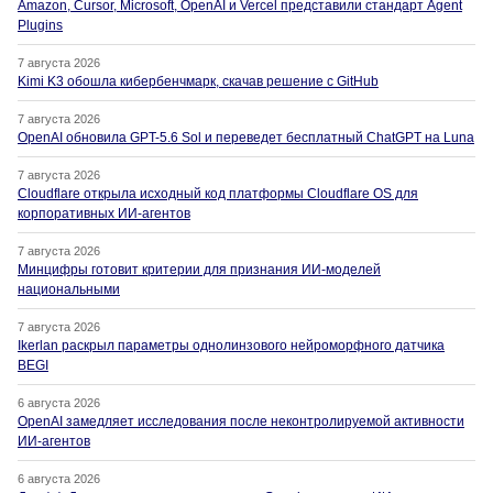
Amazon, Cursor, Microsoft, OpenAI и Vercel представили стандарт Agent
Plugins
7 августа 2026
Kimi K3 обошла кибербенчмарк, скачав решение с GitHub
7 августа 2026
OpenAI обновила GPT-5.6 Sol и переведет бесплатный ChatGPT на Luna
7 августа 2026
Cloudflare открыла исходный код платформы Cloudflare OS для
корпоративных ИИ-агентов
7 августа 2026
Минцифры готовит критерии для признания ИИ-моделей
национальными
7 августа 2026
Ikerlan раскрыл параметры однолинзового нейроморфного датчика
BEGI
6 августа 2026
OpenAI замедляет исследования после неконтролируемой активности
ИИ-агентов
6 августа 2026