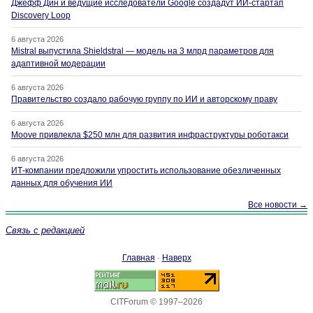
Джефф Дин и ведущие исследователи Google создадут ИИ-стартап
Discovery Loop
6 августа 2026
Mistral выпустила Shieldstral — модель на 3 млрд параметров для
адаптивной модерации
6 августа 2026
Правительство создало рабочую группу по ИИ и авторскому праву
6 августа 2026
Moove привлекла $250 млн для развития инфраструктуры роботакси
6 августа 2026
ИТ-компании предложили упростить использование обезличенных
данных для обучения ИИ
Все новости →
Связь с редакцией
Главная
·
Наверх
CITForum © 1997–2026