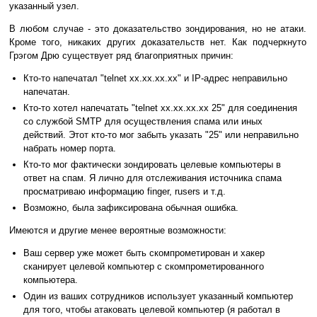
указанный узел.
В любом случае - это доказательство зондирования, но не атаки.
Кроме того, никаких других доказательств нет. Как подчеркнуто
Грэгом Дрю существует ряд благоприятных причин:
Кто-то напечатал "telnet xx.xx.xx.xx" и IP-адрес неправильно
напечатан.
Кто-то хотел напечатать "telnet xx.xx.xx.xx 25" для соединения
со службой SMTP для осуществления спама или иных
действий. Этот кто-то мог забыть указать "25" или неправильно
набрать номер порта.
Кто-то мог фактически зондировать целевые компьютеры в
ответ на спам. Я лично для отслеживания источника спама
просматриваю информацию finger, rusers и т.д.
Возможно, была зафиксирована обычная ошибка.
Имеются и другие менее вероятные возможности:
Ваш сервер уже может быть скомпрометирован и хакер
сканирует целевой компьютер с скомпрометированного
компьютера.
Один из ваших сотрудников использует указанный компьютер
для того, чтобы атаковать целевой компьютер (я работал в