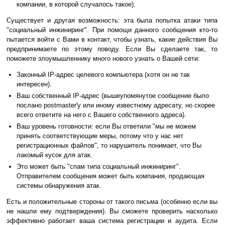
компании, в которой случалось такое).
Существует и другая возможность: эта была попытка атаки типа
"социальный инжиниринг". При помощи данного сообщения кто-то
пытается войти с Вами в контакт, чтобы узнать, какие действия Вы
предпринимаете по этому поводу. Если Вы сделаете так, то
поможете злоумышленнику много нового узнать о Вашей сети:
Законный IP-адрес целевого компьютера (хотя он не так
интересен).
Ваш собственный IP-адрес (вышеупомянутое сообщение было
послано postmaster'у или иному известному адресату, но скорее
всего ответите на него с Вашего собственного адреса).
Ваш уровень готовности: если Вы ответили "мы не можем
принять соответствующие меры, потому что у нас нет
регистрационных файлов", то нарушитель понимает, что Вы
лакомый кусок для атак.
Это может быть "спам типа социальный инжиниринг".
Отправителем сообщения может быть компания, продающая
системы обнаружения атак.
Есть и положительные стороны от такого письма (особенно если вы
не нашли ему подтверждения). Вы сможете проверить насколько
эффективно работает ваша система регистрации и аудита. Если