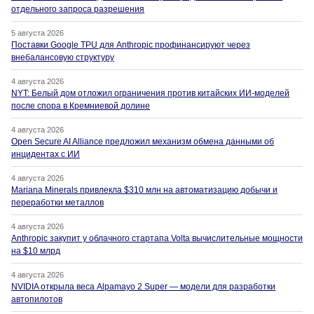
отдельного запроса разрешения
5 августа 2026
Поставки Google TPU для Anthropic профинансируют через
внебалансовую структуру
4 августа 2026
NYT: Белый дом отложил ограничения против китайских ИИ-моделей
после спора в Кремниевой долине
4 августа 2026
Open Secure AI Alliance предложил механизм обмена данными об
инцидентах с ИИ
4 августа 2026
Mariana Minerals привлекла $310 млн на автоматизацию добычи и
переработки металлов
4 августа 2026
Anthropic закупит у облачного стартапа Volta вычислительные мощности
на $10 млрд
4 августа 2026
NVIDIA открыла веса Alpamayo 2 Super — модели для разработки
автопилотов