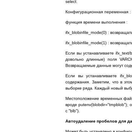
select.
Конфигурационная переменная : ifx
функция времени выполнения :
ifx_blobinfile_mode(0) : возвращ
ifx_blobinfile_mode(1) : возвращ
Если вы устанавливаете ifx_text
довольно длинные) поля VARCH
Возвращаемые данные могут содер
Если вы устанавливаете ifx_bl
содержания. Заметим, что в
выборке ряда. Каждый новый выб
Местоположение временных файлов
вроде putenv(blobdir="tmpblob")
с "blb").
Автоудаление пробелов для д
Может быть устанвлено в конфиг