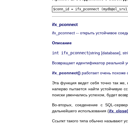
ifx_pconnect
ifx_pconnect -- открыть устойчивое соед
Описание
int ifx_pconnect
(string [
database
], str
Возвращает идентификатор реальной уст
ifx_pconnect()
работает очень похоже 
Эта функция ведет себя точно так же,
наперво пытается найти устойчивую сс
поиски увенчались успехом, будет воз
Во-вторых, соеденение с SQL-сервер
дальнейшего использования (
ifx_close(
Ссылкт такого типа обычно называют уст