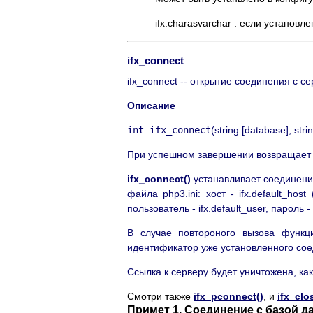
ifx.charasvarchar : если установл
ifx_connect
ifx_connect -- открытие соединения с се
Описание
int ifx_connect
(string [
database
], stri
При успешном завершении возвращает и
ifx_connect()
устанавливает соединение
файла php3.ini: хост - ifx.default_h
пользователь - ifx.default_user, пароль 
В случае повтороного вызова функ
идентификатор уже установленного сое
Ссылка к серверу будет уничтожена, ка
Смотри также
ifx_pconnect()
, и
ifx_clo
Примет 1. Соединение с базой да