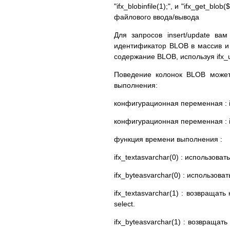
"ifx_blobinfile(1);", и "ifx_get_
файлового ввода/вывода
Для запросов insert/update вам 
идентификатор BLOB в массив и 
содержание BLOB, используя ifx_up
Поведение колонок BLOB может
выполнения:
конфигурационная переменная : if
конфигурационная переменная : i
функция времени выполнения :
ifx_textasvarchar(0) : использов
ifx_byteasvarchar(0) : использов
ifx_textasvarchar(1) : возвраща
select.
ifx_byteasvarchar(1) : возвраща