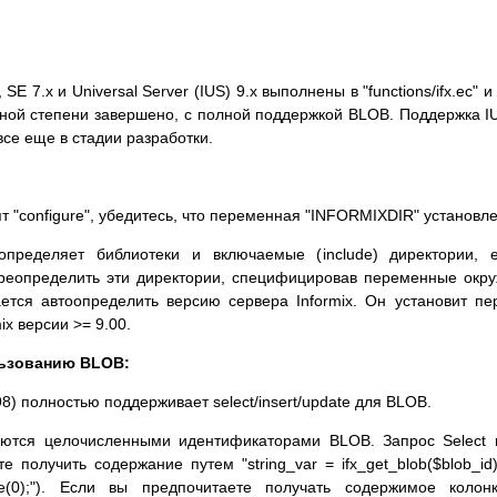
SE 7.x и Universal Server (IUS) 9.x выполнены в "functions/ifx.ec" и
ной степени завершено, с полной поддержкой BLOB. Поддержка IU
се еще в стадии разработки.
пт "configure", убедитесь, что переменная "INFORMIXDIR" установл
пределяет библиотеки и включаемые (include) директории, ес
переопределить эти директории, специфицировав переменные окруж
ается автоопределить версию сервера Informix. Он установит п
ix версии >= 9.00.
льзованию BLOB:
8) полностью поддерживает select/insert/update для BLOB.
тся целочисленными идентификаторами BLOB. Запрос Select во
 получить содержание путем "string_var = ifx_get_blob($blob_i
file(0);"). Если вы предпочитаете получать содержимое кол