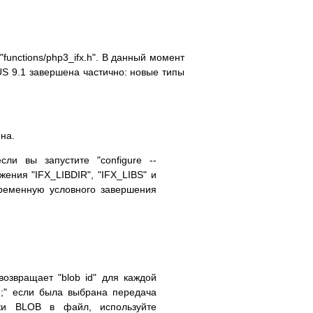
 "functions/php3_ifx.h". В данный момент
S 9.1 завершена частично: новые типы
ена.
ли вы запустите "configure --
ения "IFX_LIBDIR", "IFX_LIBS" и
еременную условного завершения
звращает "blob id" для каждой
d);" если была выбрана передача
онки BLOB в файл, используйте