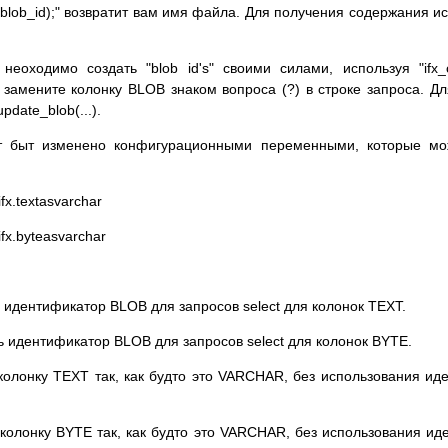
blob($blob_id);" возвратит вам имя файла. Для получения содержания
неоходимо создать "blob id's" своими силами, используя "ifx_cr
замените колонку BLOB знаком вопроса (?) в строке запроса. Для
date_blob(...).
 быт изменено конфигурационными переменными, которые мож
x.textasvarchar
fx.byteasvarchar
ать идентификатор BLOB для запросов select для колонок TEXT.
ать идентификатор BLOB для запросов select для колонок BYTE.
ть колонку TEXT так, как будто это VARCHAR, без использования 
ть колонку BYTE так, как будто это VARCHAR, без использования 