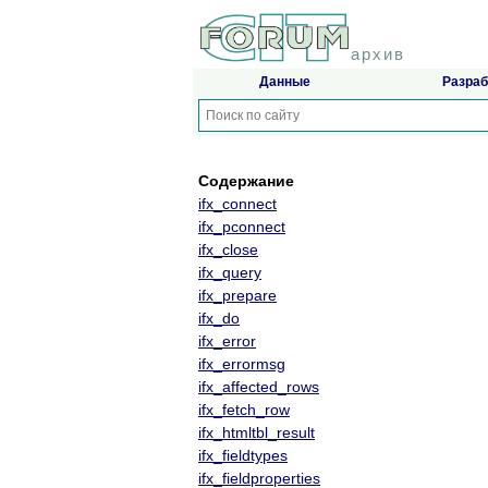
архив
Данные
Разраб
Содержание
ifx_connect
ifx_pconnect
ifx_close
ifx_query
ifx_prepare
ifx_do
ifx_error
ifx_errormsg
ifx_affected_rows
ifx_fetch_row
ifx_htmltbl_result
ifx_fieldtypes
ifx_fieldproperties