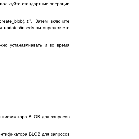
 используйте стандартные операции
eate_blob(..);". Затем включите
 updates/inserts вы определяете
но устанавлиавать и во время
идентификатора BLOB для запросов
идентификатора BLOB для запросов