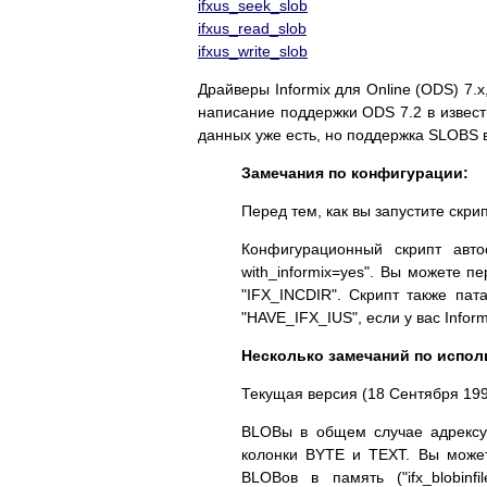
ifxus_seek_slob
ifxus_read_slob
ifxus_write_slob
Драйверы Informix для Online (ODS) 7.x, 
написание поддержки ODS 7.2 в извест
данных уже есть, но поддержка SLOBS в
Замечания по конфигурации:
Перед тем, как вы запустите скри
Конфигурационный скрипт автоо
with_informix=yes". Вы можете 
"IFX_INCDIR". Скрипт также пат
"HAVE_IFX_IUS", если у вас Inform
Несколько замечаний по испо
Текущая версия (18 Сентября 199
BLOBы в общем случае адрексую
колонки BYTE и TEXT. Вы можете
BLOBов в память ("ifx_blobin