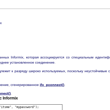
ix
анных Informix, которая ассоциируется со специальным идентиф
леднее установленное соединение.
длежит к разряду широко используемых, поскольку неустойчивые 
нение, сгенерированное
ifx_pconnect()
.
nnect()
.
 Informix
itsme", "mypassword");
