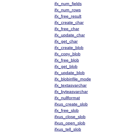
ifx_num_fields
ifx_num_rows
ifx_free_result
ifx_create_char
ifx_free_char
ifx_update_char
ifx_get_char
ifx_create_blob
ifx_copy_blob
ifx_free_blob
ifx_get_blob
ifx_update_blob
ifx_blobinfile_mode
ifx_textasvarchar
ifx_byteasvarchar
ifx_nullformat
ifxus_create_slob
ifx_free_slob
ifxus_close_slob
ifxus_open_slob
ifxus_tell_slob