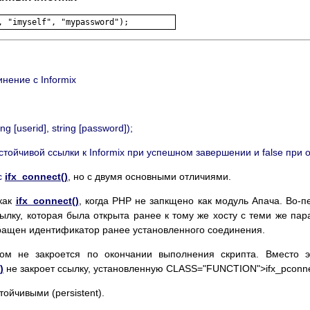
инение с Informix
ing [
userid
], string [
password
]);
ойчивой ссылки к Informix при успешном завершении и false при 
с
ifx_connect()
, но с двумя основными отличиями.
 как
ifx_connect()
, когда PHP не запкщено как модуль Апача. Во-
ылку, которая была открыта ранее к тому же хосту с теми же пар
вращен идентификатор ранее установленного соединения.
ом не закроется по окончании выполнения скрипта. Вместо э
)
не закроет ссылку, установленную CLASS="FUNCTION">ifx_pconnec
ойчивыми (persistent).