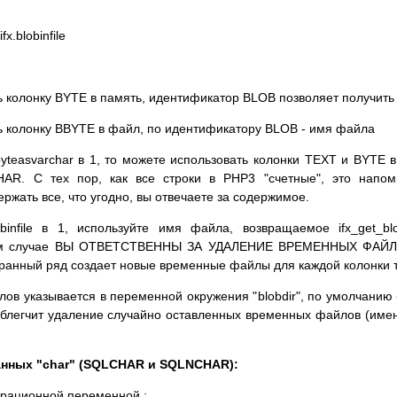
.blobinfile
ать колонку BYTE в память, идентификатор BLOB позволяет получит
ать колонку BBYTE в файл, по идентификатору BLOB - имя файла
/byteasvarchar в 1, то можете использовать колонки TEXT и BYTE в
AR. С тех пор, как все строки в PHP3 "счетные", это напоми
жать все, что угодно, вы отвечаете за содержимое.
obinfile в 1, используйте имя файла, возвращаемое ifx_get_bl
 этом случае ВЫ ОТВЕТСТВЕННЫ ЗА УДАЛЕНИЕ ВРЕМЕННЫХ ФАЙ
ранный ряд создает новые временные файлы для каждой колонки 
 указывается в переменной окружения "blobdir", по умолчанию - 
; облегчит удаление случайно оставленных временных файлов (име
анных "char" (SQLCHAR и SQLNCHAR):
урационной переменной :