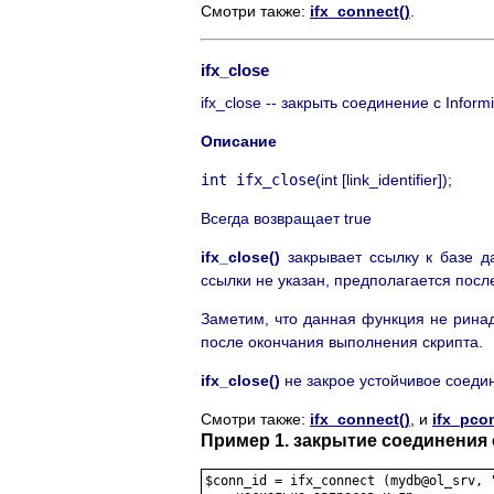
Смотри также:
ifx_connect()
.
ifx_close
ifx_close -- закрыть соединение с Inform
Описание
int ifx_close
(int [
link_identifier
]);
Всегда возвращает true
ifx_close()
закрывает ссылку к базе д
ссылки не указан, предполагается пос
Заметим, что данная функция не рина
после окончания выполнения скрипта.
ifx_close()
не закрое устойчивое соеди
Смотри также:
ifx_connect()
, и
ifx_pco
Пример 1. закрытие соединения с
$conn_id = ifx_connect (mydb@ol_srv, "