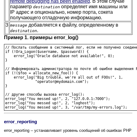
remote debugging has been enabled
. В этом случае
параметр
определяет имя машины или
destination
IP адрес и опционально, номер порта, сокета
получающего отладочную информацию.
3
добавляется к файлу, определенному в
message
.
destination
Пример 1. примеры error_log()
// Послать сообщение в системный лог, если не получено соедине
if (!Ora_Logon($username, $password)) {

    error_log("Oracle database not available!", 0);

}

// Информировать администратора по почте об ошибке выделения F
if (!($foo = allocate_new_foo()) {

    error_log("Big trouble, we're all out of FOOs!", 1,

              "operator@mydomain.com");

}

// другие способы вызова error_log():

error_log("You messed up!", 2, "127.0.0.1:7000");

error_log("You messed up!", 2, "loghost");

error_log("You messed up!", 3, "/var/tmp/my-errors.log");
error_reporting
error_reporting -- устанавливает уровень сообщений об ошибках PHP