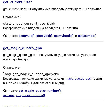
get_current_user
get_current_user -- Получить имя владельца текущего PHP скрипта.
Описание
string get_current_user
(void);
Возвращает имя владельца текущего PHP скрипта.
См. также
getmyuid()
,
getmypid()
,
getmyinode()
, и
getlastmod()
.
get_magic_quotes_gpc
get_magic_quotes_gpc -- Получить текущие активные установки
magic_quotes_gpc.
Описание
long get_magic_quotes_gpc
(void);
Возвращает текущие активные установки
magic_quotes_gpc
. (0 для
выключенных(off), 1 для включенных(on))
См. также
get_magic_quotes_runtime()
,
set_magic_quotes_runtime()
.