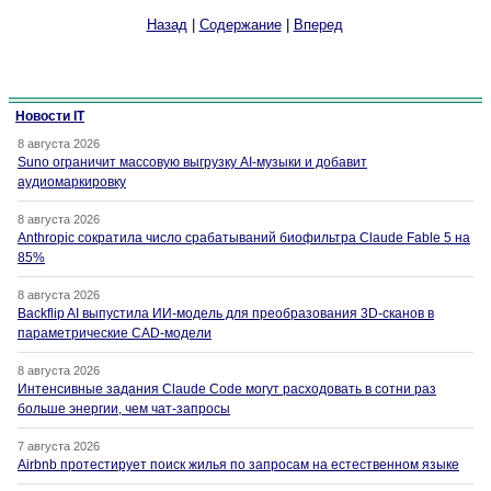
Назад
|
Содержание
|
Вперед
Новости IT
8 августа 2026
Suno ограничит массовую выгрузку AI-музыки и добавит
аудиомаркировку
8 августа 2026
Anthropic сократила число срабатываний биофильтра Claude Fable 5 на
85%
8 августа 2026
Backflip AI выпустила ИИ-модель для преобразования 3D-сканов в
параметрические CAD-модели
8 августа 2026
Интенсивные задания Claude Code могут расходовать в сотни раз
больше энергии, чем чат-запросы
7 августа 2026
Airbnb протестирует поиск жилья по запросам на естественном языке