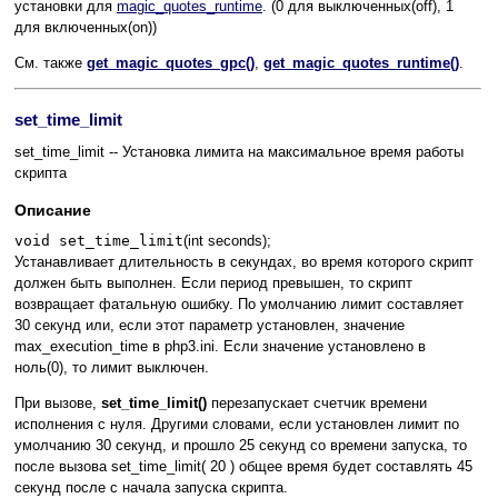
установки для
magic_quotes_runtime
. (0 для выключенных(off), 1
для включенных(on))
См. также
get_magic_quotes_gpc()
,
get_magic_quotes_runtime()
.
set_time_limit
set_time_limit -- Установка лимита на максимальное время работы
скрипта
Описание
void set_time_limit
(int seconds);
Устанавливает длительность в секундах, во время которого скрипт
должен быть выполнен. Если период превышен, то скрипт
возвращает фатальную ошибку. По умолчанию лимит составляет
30 секунд или, если этот параметр установлен, значение
max_execution_time в php3.ini. Если значение установлено в
ноль(0), то лимит выключен.
При вызове,
set_time_limit()
перезапускает счетчик времени
исполнения с нуля. Другими словами, если установлен лимит по
умолчанию 30 секунд, и прошло 25 секунд со времени запуска, то
после вызова set_time_limit( 20 ) общее время будет составлять 45
секунд после с начала запуска скрипта.