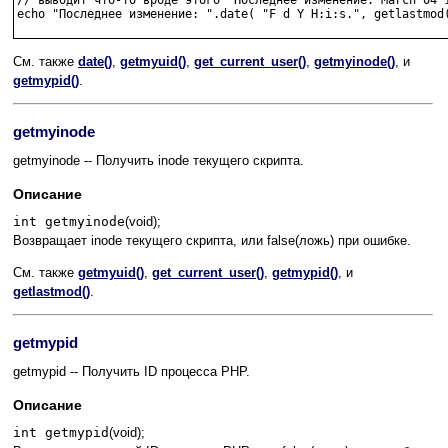
// выводит что-то вроде этого 'Последнее изменение: March 04 1
echo "Последнее изменение: ".date( "F d Y H:i:s.", getlastmod(
См. также
date()
,
getmyuid()
,
get_current_user()
,
getmyinode()
, и
getmypid()
.
getmyinode
getmyinode -- Получить inode текущего скрипта.
Описание
int getmyinode
(void);
Возвращает inode текущего скрипта, или false(ложь) при ошибке.
См. также
getmyuid()
,
get_current_user()
,
getmypid()
, и
getlastmod()
.
getmypid
getmypid -- Получить ID процесса PHP.
Описание
int getmypid
(void);