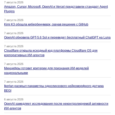
7 августа 2026
Amazon, Cursor, Microsoft, OpenAI и Vercel представили стандарт Agent
Plugins
7 августа 2026
Kimi K3 обошла кибербенчмарк, скачав решение с GitHub
7 августа 2026
OpenAI обновила GPT-5.6 Sol и переведет бесплатный ChatGPT на Luna
7 августа 2026
Cloudflare открыла исходный код платформы Cloudflare OS для
корпоративных ИИ-агентов
7 августа 2026
Минцифры готовит критерии для признания ИИ-моделей
национальными
7 августа 2026
Ikerlan раскрыл параметры однолинзового нейроморфного датчика
BEGI
6 августа 2026
OpenAI замедляет исследования после неконтролируемой активности
ИИ-агентов