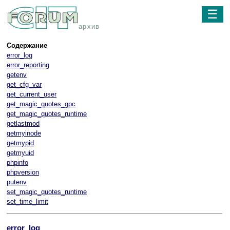
☰
архив
Содержание
error_log
error_reporting
getenv
get_cfg_var
get_current_user
get_magic_quotes_gpc
get_magic_quotes_runtime
getlastmod
getmyinode
getmypid
getmyuid
phpinfo
phpversion
putenv
set_magic_quotes_runtime
set_time_limit
error_log