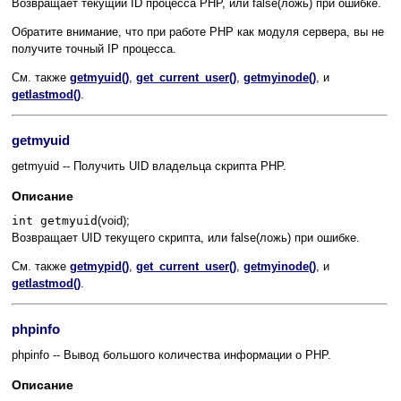
Возвращает текущий ID процесса PHP, или false(ложь) при ошибке.
Обратите внимание, что при работе PHP как модуля сервера, вы не
получите точный IP процесса.
См. также
getmyuid()
,
get_current_user()
,
getmyinode()
, и
getlastmod()
.
getmyuid
getmyuid -- Получить UID владельца скрипта PHP.
Описание
int getmyuid
(void);
Возвращает UID текущего скрипта, или false(ложь) при ошибке.
См. также
getmypid()
,
get_current_user()
,
getmyinode()
, и
getlastmod()
.
phpinfo
phpinfo -- Вывод большого количества информации о PHP.
Описание