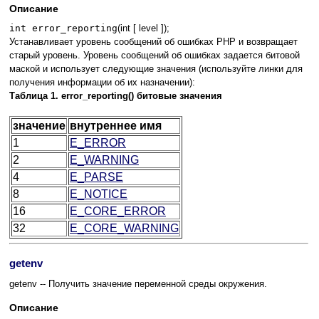
Описание
int error_reporting
(int [
level
]);
Устанавливает уровень сообщений об ошибках PHP и возвращает
старый уровень. Уровень сообщений об ошибках задается битовой
маской и использует следующие значения (используйте линки для
получения информации об их назначении):
Таблица 1. error_reporting() битовые значения
значение
внутреннее имя
1
E_ERROR
2
E_WARNING
4
E_PARSE
8
E_NOTICE
16
E_CORE_ERROR
32
E_CORE_WARNING
getenv
getenv -- Получить значение переменной среды окружения.
Описание