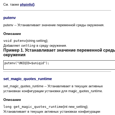
См. также
phpinfo()
.
putenv
putenv -- Устанавливает значение переменной среды окружения.
Описание
void putenv
(string setting);
Добавляет
setting
в среду окружения.
Пример 1. Устанавливает значение переменной сред
окружения
putenv("UNIQID=$uniqid");

set_magic_quotes_runtime
set_magic_quotes_runtime -- Устанавливает в текущих активных
установках конфигурации установки для magic_quotes_runtime.
Описание
long get_magic_quotes_runtime
(int new_setting);
Устанавливает в текущих активных установках конфигурации