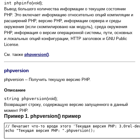
int phpinfo
(void);
Вывод большого количества информации о текущем состоянии
PHP. Это включает информацию относительно опций компиляции и
расширений PHP, версию PHP, информации сервера и среды
окружения (если скомпилировано как модуль), среда окружения
PHP, информация о версии операционной системы, пути, основных
и локальных опций конфигурации, HTTP заголовок и GNU Public
License.
См. также
phpversion()
.
phpversion
phpversion -- Получить текущую версию PHP.
Описание
string phpversion
(void);
Возвращает строку, содержащую версию запущенного в данный
момент PHP.
Пример 1. phpversion() пример
// Печатает что-то вроде этого 'Текущая версия PHP: 3.0rel-dev
echo "Текущая версия PHP: ".phpversion();
