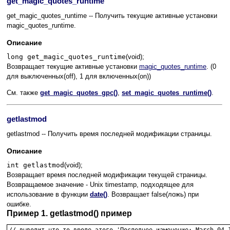
get_magic_quotes_runtime
get_magic_quotes_runtime -- Получить текущие активные установки
magic_quotes_runtime.
Описание
long get_magic_quotes_runtime
(void);
Возвращает текущие активные установки
magic_quotes_runtime
. (0
для выключенных(off), 1 для включенных(on))
См. также
get_magic_quotes_gpc()
,
set_magic_quotes_runtime()
.
getlastmod
getlastmod -- Получить время последней модификации страницы.
Описание
int getlastmod
(void);
Возвращает время последней модификации текущей страницы.
Возвращаемое значение - Unix timestamp, подходящее для
использование в функции
date()
. Возвращает false(ложь) при
ошибке.
Пример 1. getlastmod() пример