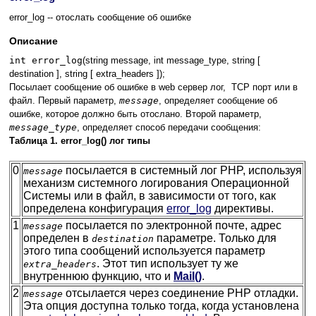
error_log -- отослать сообщение об ошибке
Описание
int error_log
(string message, int message_type, string [
destination
], string [
extra_headers
]);
Посылает сообщение об ошибке в web сервер лог,
TCP
порт или в
файл. Первый параметр,
message
, определяет сообщение об
ошибке, которое должно быть отослано. Второй параметр,
message_type
, определяет способ передачи сообщения:
Таблица 1. error_log() лог типы
0
посылается в системный лог PHP, используя
message
механизм системного логирования Операционной
Системы или в файл, в зависимости от того, как
определена конфигурация
error_log
директивы.
1
посылается по электронной почте, адрес
message
определен в
параметре. Только для
destination
этого типа сообщений используется параметр
. Этот тип использует ту же
extra_headers
внутреннюю функцию, что и
Mail()
.
2
отсылается через соединение PHP отладки.
message
Эта опция доступна только тогда, когда установлена