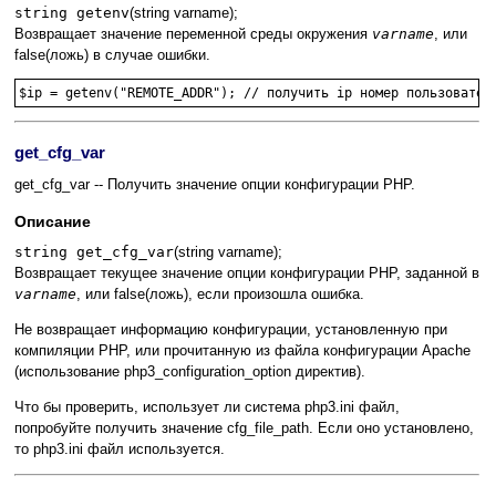
string getenv
(string varname);
Возвращает значение переменной среды окружения
varname
, или
false(ложь) в случае ошибки.
$ip = getenv("REMOTE_ADDR"); // получить ip номер пользовател
get_cfg_var
get_cfg_var -- Получить значение опции конфигурации PHP.
Описание
string get_cfg_var
(string varname);
Возвращает текущее значение опции конфигурации PHP, заданной в
varname
, или false(ложь), если произошла ошибка.
Не возвращает информацию конфигурации, установленную при
компиляции PHP, или прочитанную из файла конфигурации Apache
(использование php3_configuration_option директив).
Что бы проверить, использует ли система php3.ini файл,
попробуйте получить значение cfg_file_path. Если оно установлено,
то php3.ini файл используется.