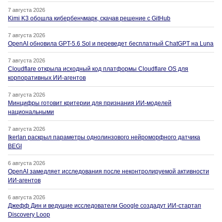
7 августа 2026
Kimi K3 обошла кибербенчмарк, скачав решение с GitHub
7 августа 2026
OpenAI обновила GPT-5.6 Sol и переведет бесплатный ChatGPT на Luna
7 августа 2026
Cloudflare открыла исходный код платформы Cloudflare OS для
корпоративных ИИ-агентов
7 августа 2026
Минцифры готовит критерии для признания ИИ-моделей
национальными
7 августа 2026
Ikerlan раскрыл параметры однолинзового нейроморфного датчика
BEGI
6 августа 2026
OpenAI замедляет исследования после неконтролируемой активности
ИИ-агентов
6 августа 2026
Джефф Дин и ведущие исследователи Google создадут ИИ-стартап
Discovery Loop