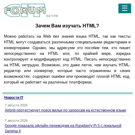
☰
архив
Зачем Вам изучать HTML?
Можно работать на Web без знания языка HTML, так как тексты
HTML могут создаваться различными специальными редакторами и
конвертерами. Однако, мы адресуем это пособие тем, кто пишет
непосредственно на HTML или, по крайней мере, изредка
контролирует и модифицирует код HTML. Писать непосредственно
на HTML нетрудно. Возможно, это даже легче, чем изучать HTML-
редактор или конвертер, которые часто ограничены в своих
возможностях, содержат ошибки или производят плохой HTML код,
который не работает на различных платформах.
Новости IT
7 августа 2026
Airbnb протестирует поиск жилья по запросам на естественном языке
7 августа 2026
Google показала офлайн-переводчик на Raspberry Pi 5 с локальной
Gemma 4