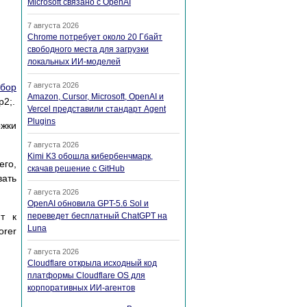
Microsoft связано с OpenAI
7 августа 2026
Chrome потребует около 20 Гбайт
свободного места для загрузки
локальных ИИ-моделей
7 августа 2026
бор
Amazon, Cursor, Microsoft, OpenAI и
p2;.
Vercel представили стандарт Agent
Plugins
ржки
7 августа 2026
Kimi K3 обошла кибербенчмарк,
его,
скачав решение с GitHub
вать
7 августа 2026
OpenAI обновила GPT-5.6 Sol и
т к
переведет бесплатный ChatGPT на
Luna
orer
7 августа 2026
Cloudflare открыла исходный код
платформы Cloudflare OS для
корпоративных ИИ-агентов