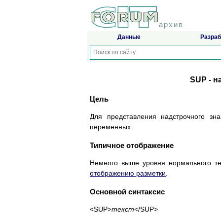
архив
Данные
Разраб
SUP - н
Цель
Для представления надстрочного зн
переменных.
Типичное отображение
Немного выше уровня нормального т
отображению разметки
.
Основной синтаксис
<SUP>
текст
</SUP>