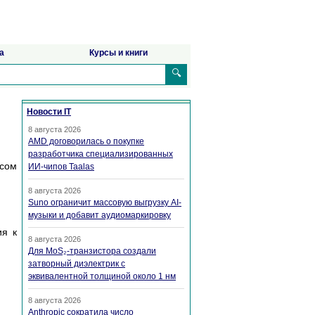
а
Курсы и книги
🔍
Новости IT
8 августа 2026
AMD договорилась о покупке
разработчика специализированных
ксом
ИИ-чипов Taalas
8 августа 2026
Suno ограничит массовую выгрузку AI-
музыки и добавит аудиомаркировку
ия к
8 августа 2026
Для MoS₂-транзистора создали
затворный диэлектрик с
эквивалентной толщиной около 1 нм
8 августа 2026
Anthropic сократила число