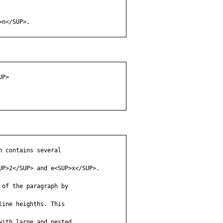
n</SUP>.

P>

 contains several

UP>2</SUP> and e<SUP>x</SUP>.

of the paragraph by

ine heighths. This

ith large and nested
