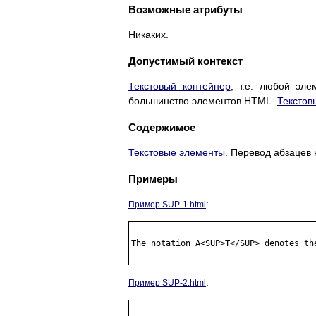
Возможные атрибуты
Никаких.
Допустимый контекст
Текстовый контейнер
, т.е. любой эл
большинство элементов HTML.
Текстов
Содержимое
Текстовые элементы
. Перевод абзацев 
Примеры
:
Пример SUP-1.html
The notation A<SUP>T</SUP> denotes the
:
Пример SUP-2.html