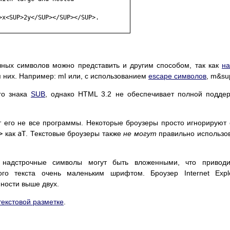
x<SUP>2y</SUP></SUP></SUP>.

чных символов можно представить и другим способом, так как
на
 них. Например: mІ или, с использованием
escape символов
, m&su
го знака
SUB
, однако HTML 3.2 не обеспечивает полной подде
ют его не все программы. Некоторые броузеры просто игнорируют 
>
как
aT
. Текстовые броузеры также
не могут
правильно использо
 надстрочные символы могут быть вложенными, что приводи
ого текста очень маленьким шрифтом. Броузер Internet Expl
ности выше двух.
екстовой разметке
.