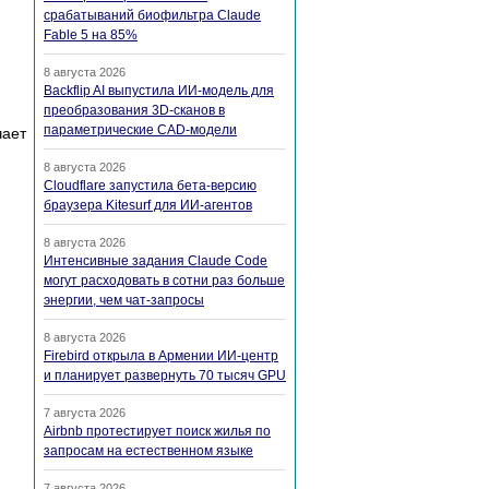
срабатываний биофильтра Claude
Fable 5 на 85%
8 августа 2026
Backflip AI выпустила ИИ-модель для
преобразования 3D-сканов в
параметрические CAD-модели
чает
8 августа 2026
Cloudflare запустила бета-версию
браузера Kitesurf для ИИ-агентов
8 августа 2026
Интенсивные задания Claude Code
могут расходовать в сотни раз больше
энергии, чем чат-запросы
8 августа 2026
Firebird открыла в Армении ИИ-центр
и планирует развернуть 70 тысяч GPU
7 августа 2026
Airbnb протестирует поиск жилья по
запросам на естественном языке
7 августа 2026