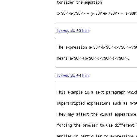
Consider the equation

x<SUP>n</SUP> + y<SUP>n</SUP> = z<SUP>
:
Пример SUP-3.html
The expression a<SUP>b<SUP>c</SUP></SU
means a<SUP>(b<SUP>c</SUP>)</SUP>.

:
Пример SUP-4.html
This example is a text paragraph which
superscripted expressions such as m<S
They may affect the visual appearance 
forcing the browser to use different l
applies in particular to expressions w