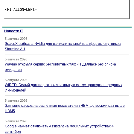
<H1 ALIGN=LEFT>

Новости IT
5 августа 2026
SpaceX выбрала Nvidia для вычислительной платформы спутников
Starmind AI1
5 августа 2026
Waymo открыла сервис беспилотных такси в Далласе без списка
ожидания
5 августа 2026
WIRED: Белый дом подготовил закрытую схему проверки передовых
ИИ-моделей
5 августа 2026
Samsung раскрыла расчётные показатели zHBM: до восьми раз выше
HBM5
5 августа 2026
Google начнет отключать Assistant на мобильных устройствах 4
сентября