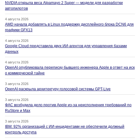
NVIDIA открыла веса Alpamayo 2 Super — модели для разработки
автопилотов
4 августа 2026
AMD начала добавлять в Linux поддержку дисплейного блока DCN6 для
графики GFX13
4 августа 2026
Google Cloud представила двух ИИ-агентов для управления базами
данных
4 августа 2026
OpenAI опубликовала переписку бывшего инженера Apple в ответ на иск
о коммерческой тайне
3 августа 2026
OpenAI раскрыла архитектуру голосовой системы GPT-Live
3 августа 2026
ФАС возбудила дело против Apple из-за неисполнения требований по
RuStore и Max
3 августа 2026
IBM: 92% организаций с ИИ-инцидентами не обеспечили должный
контроль доступа