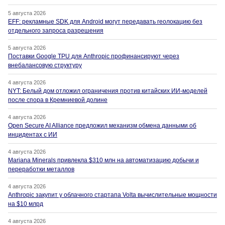
5 августа 2026
EFF: рекламные SDK для Android могут передавать геолокацию без
отдельного запроса разрешения
5 августа 2026
Поставки Google TPU для Anthropic профинансируют через
внебалансовую структуру
4 августа 2026
NYT: Белый дом отложил ограничения против китайских ИИ-моделей
после спора в Кремниевой долине
4 августа 2026
Open Secure AI Alliance предложил механизм обмена данными об
инцидентах с ИИ
4 августа 2026
Mariana Minerals привлекла $310 млн на автоматизацию добычи и
переработки металлов
4 августа 2026
Anthropic закупит у облачного стартапа Volta вычислительные мощности
на $10 млрд
4 августа 2026