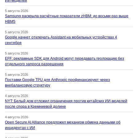
ИИ-моделей
5 августа 2026
Samsung раскрыла расчётные показатели zHBM: до восьми раз выше
HBM5
5 августа 2026
Google начнет отключать Assistant на мобильных устройствах 4
сентября
5 августа 2026
EFF: рекламные SDK для Android могут передавать геолокацию без
отдельного запроса разрешения
5 августа 2026
Поставки Google TPU для Anthropic профинансируют через
внебалансовую структуру
4 августа 2026
NYT: Белый дом отложил ограничения против китайских ИИ-моделей
после спора в Кремниевой долине
4 августа 2026
Open Secure AI Alliance предложил механизм обмена данными об
инцидентах с ИИ