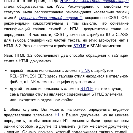
Почти в то же время, когда
HTML 3.2 Ссылочная спецификация
стала общеизвестна, как W3C Рекомендация, с подобным же
статусом была распространена рекомендация касательно таблиц
стилей:
Группа таблиц стилей, версия 1
, сокращенно CSS1. Обе
рекомендации самостоятельны в том смысле, что сочетание
спецификаций таблиц стилей с HTML документами точно не
определено. В частности, CSS1 упоминает атрибуты ID и CLASS
для выбора специфичных частей текста, но этих атрибутов нет в
HTML 3.2. Это же касается атрибутов
STYLE
и SPAN элементов.
Язык HTML 3.2 обеспечивает два способа обращения к таблицам
стиля в HTML документах:
первый - можно использовать элемент
LINK
с атрибутом
REL=STYLESHEET; здесь таблица стиля находится в отдельном
файле, а LINK элемент специфицирует ее имя
другой - можно использовать элемент
STYLE
; в этом случае,
сама таблица стилей является содержимым STYLE элемента
или находится в отдельном файле.
В обоих случаях Вы можете, например, определить видимое
представление элементов
H1
в Вашем документе, но не можете
определить, чтобы некоторые Н1 элементы были представлены
одним способом, а другие Н1 элементы (в том же самом документе)
- другим. Однако, броузер, который поддерживает таблицу стилей,