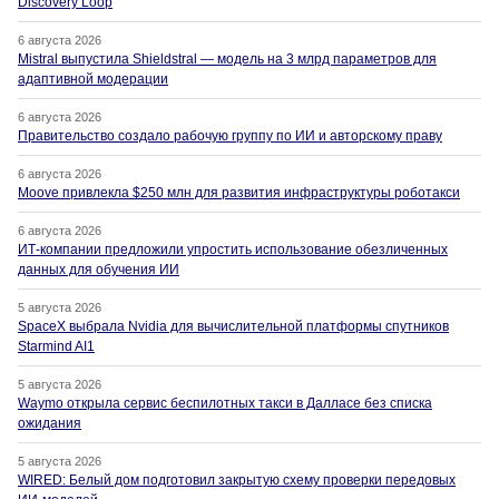
Discovery Loop
6 августа 2026
Mistral выпустила Shieldstral — модель на 3 млрд параметров для
адаптивной модерации
6 августа 2026
Правительство создало рабочую группу по ИИ и авторскому праву
6 августа 2026
Moove привлекла $250 млн для развития инфраструктуры роботакси
6 августа 2026
ИТ-компании предложили упростить использование обезличенных
данных для обучения ИИ
5 августа 2026
SpaceX выбрала Nvidia для вычислительной платформы спутников
Starmind AI1
5 августа 2026
Waymo открыла сервис беспилотных такси в Далласе без списка
ожидания
5 августа 2026
WIRED: Белый дом подготовил закрытую схему проверки передовых