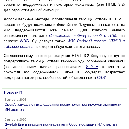
вероятно, поддерживает и некоторые механизмы (вне HTML 3.2)
для отработки данной ситуации.
Дополнительные методы использования таблицы стилей в HTML,
вероятно, будут возможны в ближайшем будущем, а некоторые из
них поддерживаются уже сейчас. Для краткого общего
ознакомления смотрите
Связывание таблиц стилей с HTML
на
сервере
WDG
. Существует также
W3C Рабочий проект HTML3 и
Таблицы стилей
, в котором обсуждаются эти вопросы.
Согласованному со спецификациями HTML 3.2 броузеру не нужно
поддерживать таблицы стилей каким-нибудь особенным способом
(за исключением случая распознавания
STYLE
элемента и
сокрытия его содержимого). Также в броузерах возрастает
поддержка некоторых особенностей, объявленных в
CSS1
.
Новости IT
6 августа 2026
OpenAI замедляет исследования после неконтролируемой активности
ИИ-агентов
6 августа 2026
Джефф Дин и ведущие исследователи Google создадут ИИ-стартап