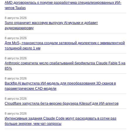
AMD договорилась о покупке разработчика специализированных ИИ-
чипов Taalas
8 августа 2026
Suno ограничит массовую выгрузку AI-музыки и добавит
аудиомаркировку
8 августа 2026
Для MoS₂-транзистора создали затворный диэлектрик с эквивалентной
толщиной около 1 нм
8 августа 2026
Anthropic сократила число срабатываний биофильтра Claude Fable 5 на
85%
8 августа 2026
Backflip AI выпустила ИИ-модель для преобразования 3D-сканов в
параметрические CAD-модели
8 августа 2026
Cloudflare запустила бета-версию браузера Kitesurf для ИИ-агентов
8 августа 2026
Интенсивные задания Claude Code могут расходовать в сотни раз
больше энергии, чем чат-запросы