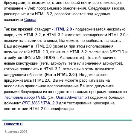
броузерами, и, возможно, станет основой почти всего имеющего
отношение к Web программного обеспечения. Следующая версия,
расширение для HTML 3.2, разрабатывается под кодовым
названием
Cougar
.
Так как прежний стандарт -
HTML 2.0
- поддерживается несколько
шире, чем HTML 3.2, и HTML 3.2 является расширением HTML 2.0 с
незначительными отличиями, Вы можете попробовать написать
Ваш документ в HTML 2.0 (избегая при этом использования
возможностей HTML 2.0, изъятых в HTML 3.2: элементов NEXTID и
атрибутов URN и METHODS в A элементах). По этой причине,
новые конструкции (теги, атрибуты тега или значения атрибутов),
которые появились в HTML 3.2, отмечены в этом документе
следующим образом:
(Нет в HTML 2.0!)
. Но даже строго
придерживаясь HTML 2.0, Вы не можете рассчитывать на
абсолютно правильное воспроизведение Вашего документа
разными броузерами из-за недостатков самих программ просмотра.
Тестовый набор HTML
(см.
Osma Ahvenlampi)
содержит большой
документ
RFC 1866 HTML 2.0
для тестирования броузера на
соответствие HTML 2.0 спецификации.
Новости IT
8 августа 2026