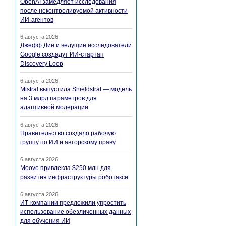
OpenAI замедляет исследования
после неконтролируемой активности
ИИ-агентов
6 августа 2026
Джефф Дин и ведущие исследователи
Google создадут ИИ-стартап
Discovery Loop
6 августа 2026
Mistral выпустила Shieldstral — модель
на 3 млрд параметров для
адаптивной модерации
6 августа 2026
Правительство создало рабочую
группу по ИИ и авторскому праву
6 августа 2026
Moove привлекла $250 млн для
развития инфраструктуры роботакси
6 августа 2026
ИТ-компании предложили упростить
использование обезличенных данных
для обучения ИИ