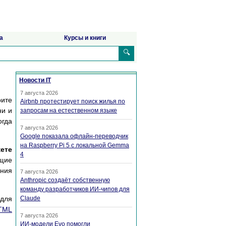
а
Курсы и книги
🔍
Новости IT
7 августа 2026
рите
Airbnb протестирует поиск жилья по
ни и
запросам на естественном языке
огда
7 августа 2026
Google показала офлайн-переводчик
на Raspberry Pi 5 с локальной Gemma
ете
4
щие
ния
7 августа 2026
Anthropic создаёт собственную
команду разработчиков ИИ-чипов для
для
Claude
HTML
7 августа 2026
ИИ-модели Evo помогли