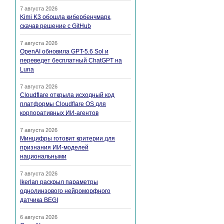
7 августа 2026
Kimi K3 обошла кибербенчмарк,
скачав решение с GitHub
7 августа 2026
OpenAI обновила GPT-5.6 Sol и
переведет бесплатный ChatGPT на
Luna
7 августа 2026
Cloudflare открыла исходный код
платформы Cloudflare OS для
корпоративных ИИ-агентов
7 августа 2026
Минцифры готовит критерии для
признания ИИ-моделей
национальными
7 августа 2026
Ikerlan раскрыл параметры
однолинзового нейроморфного
датчика BEGI
6 августа 2026