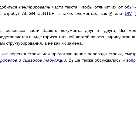
адобиться
центрировать
части текста, чтобы отличит их от обыч
ать атрибут ALIGN=CENTER в таких элементах, как
P
или
DIV
(
ть основные части Вашего документа друг от друга, Вы мож
едставляется в виде горизонтальной чертой во всю ширину экрана
м структурирования, а не как их замена.
 как перевод строки или предотвращение перевода строки, смот
пробелов и символов табуляции
. Выше также обсуждались и
воп