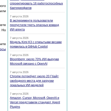
спроектировать 16 работоспособных
ного
бактериофагов
или
7 августа 2026
В эксперименте пользователи
ете
пропустили треть опасных команд
ИИ-агента
. Но
7 августа 2026
Модель Kimi K3 с открытыми весами
рите
появилась в GitHub Copilot
росы
7 августа 2026
Bloomberg: около 70% ИИ-выручки
Microsoft связано с OpenAI
7 августа 2026
Chrome потребует около 20 Гбайт
свободного места для загрузки
локальных ИИ-моделей
7 августа 2026
Amazon, Cursor, Microsoft, OpenAI и
Vercel представили стандарт Agent
Plugins