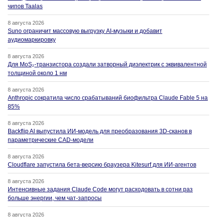
чипов Taalas
8 августа 2026
Suno ограничит массовую выгрузку AI-музыки и добавит
аудиомаркировку
8 августа 2026
Для MoS₂-транзистора создали затворный диэлектрик с эквивалентной
толщиной около 1 нм
8 августа 2026
Anthropic сократила число срабатываний биофильтра Claude Fable 5 на
85%
8 августа 2026
Backflip AI выпустила ИИ-модель для преобразования 3D-сканов в
параметрические CAD-модели
8 августа 2026
Cloudflare запустила бета-версию браузера Kitesurf для ИИ-агентов
8 августа 2026
Интенсивные задания Claude Code могут расходовать в сотни раз
больше энергии, чем чат-запросы
8 августа 2026