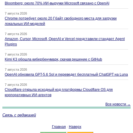
Bloomberg: около 70% ИИ-выручки Microsoft связано с OpenAI
7 августа 2026
Chrome потребует около 20 Гбайт свободного места для загрузки
локальных ИИ-моделей
7 августа 2026
Amazon, Cursor, Microsoft, OpenAI и Vercel представили стандарт Agent
Plugins
7 августа 2026
Kimi K3 обошла кибербенчмарк, скачав решение с GitHub
7 августа 2026
OpenAI обновила GPT-5.6 Sol и переведет бесплатный ChatGPT на Luna
7 августа 2026
Cloudflare открыла исходный код платформы Cloudflare OS для
корпоративных ИИ-агентов
Все новости →
Связь с редакцией
Главная
·
Наверх