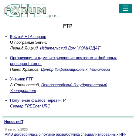
☰
архив
FTP
КрUтой FTP-сервер
О программе Serv-U
Леонид Яицкий,
Издательский Дом "КОМИЗДАТ"
Организация и администрирование почтовых и файловых
серверов Internet
Павел Храмцов,
Центр Информационных Технологий
Учебник FTP
А.Стояновский,
Петрозаводский Государственный
Университет
Получение файлов через FTP
Сервер FREEnet URC
Новости IT
8 августа 2026
AMD договорилась о покупке разработчика специализированных ИИ-