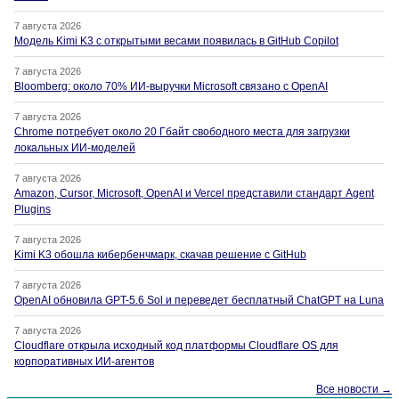
7 августа 2026
Модель Kimi K3 с открытыми весами появилась в GitHub Copilot
7 августа 2026
Bloomberg: около 70% ИИ-выручки Microsoft связано с OpenAI
7 августа 2026
Chrome потребует около 20 Гбайт свободного места для загрузки
локальных ИИ-моделей
7 августа 2026
Amazon, Cursor, Microsoft, OpenAI и Vercel представили стандарт Agent
Plugins
7 августа 2026
Kimi K3 обошла кибербенчмарк, скачав решение с GitHub
7 августа 2026
OpenAI обновила GPT-5.6 Sol и переведет бесплатный ChatGPT на Luna
7 августа 2026
Cloudflare открыла исходный код платформы Cloudflare OS для
корпоративных ИИ-агентов
Все новости →