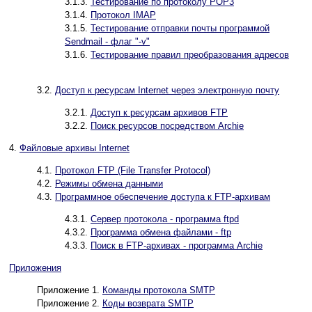
3.1.3.
Тестирование по протоколу POP3
3.1.4.
Протокол IMAP
3.1.5.
Тестирование отправки почты программой
Sendmail - флаг "-v"
3.1.6.
Тестирование правил преобразования адресов
3.2.
Доступ к ресурсам Internet через электронную почту
3.2.1.
Доступ к ресурсам архивов FTP
3.2.2.
Поиск ресурсов посредством Archie
4.
Файловые архивы Internet
4.1.
Протокол FTP (File Transfer Protocol)
4.2.
Режимы обмена данными
4.3.
Программное обеспечение доступа к FTP-архивам
4.3.1.
Сервер протокола - программа ftpd
4.3.2.
Программа обмена файлами - ftp
4.3.3.
Поиск в FTP-архивах - программа Archie
Приложения
Приложение 1.
Команды протокола SMTP
Приложение 2.
Коды возврата SMTP