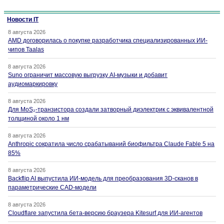
Новости IT
8 августа 2026
AMD договорилась о покупке разработчика специализированных ИИ-
чипов Taalas
8 августа 2026
Suno ограничит массовую выгрузку AI-музыки и добавит
аудиомаркировку
8 августа 2026
Для MoS₂-транзистора создали затворный диэлектрик с эквивалентной
толщиной около 1 нм
8 августа 2026
Anthropic сократила число срабатываний биофильтра Claude Fable 5 на
85%
8 августа 2026
Backflip AI выпустила ИИ-модель для преобразования 3D-сканов в
параметрические CAD-модели
8 августа 2026
Cloudflare запустила бета-версию браузера Kitesurf для ИИ-агентов