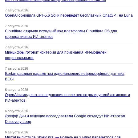
7 августа 2026
OpenAI обновила GPT-5.6 Sol и переведет бесплатный ChatGPT на Luna
7 августа 2026
Cloudflare открыла исходный код платформы Cloudflare OS для
корпоративных ИИ-агентов
7 августа 2026
Минцифры готовит критерии для признания ИИ-моделей
национальными
7 августа 2026
Ikerlan раскрыл параметры однолинзового нейроморфного датчика
BEGI
6 августа 2026
OpenAI замедляет исследования после неконтролируемой активности
ИИ-агентов
6 августа 2026
Джефф Дин и ведущие исследователи Google создадут ИИ-стартап
Discovery Loop
6 августа 2026
Mistral выпустила Shieldstral — модель на 3 млрд параметров для