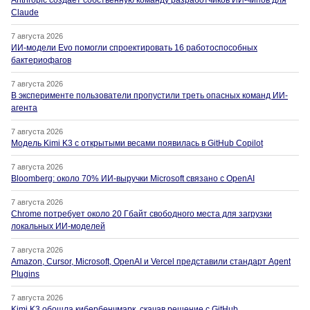
Anthropic создаёт собственную команду разработчиков ИИ-чипов для
Claude
7 августа 2026
ИИ-модели Evo помогли спроектировать 16 работоспособных
бактериофагов
7 августа 2026
В эксперименте пользователи пропустили треть опасных команд ИИ-
агента
7 августа 2026
Модель Kimi K3 с открытыми весами появилась в GitHub Copilot
7 августа 2026
Bloomberg: около 70% ИИ-выручки Microsoft связано с OpenAI
7 августа 2026
Chrome потребует около 20 Гбайт свободного места для загрузки
локальных ИИ-моделей
7 августа 2026
Amazon, Cursor, Microsoft, OpenAI и Vercel представили стандарт Agent
Plugins
7 августа 2026
Kimi K3 обошла кибербенчмарк, скачав решение с GitHub