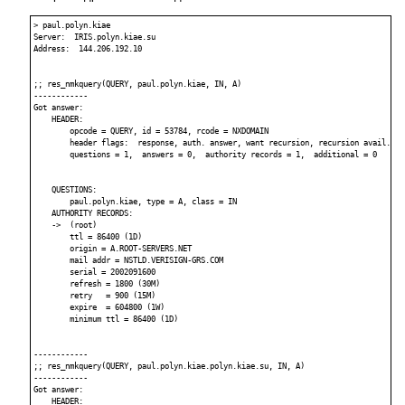
> paul.polyn.kiae

Server:  IRIS.polyn.kiae.su

Address:  144.206.192.10

;; res_nmkquery(QUERY, paul.polyn.kiae, IN, A)

------------

Got answer:

    HEADER:

        opcode = QUERY, id = 53784, rcode = NXDOMAIN

        header flags:  response, auth. answer, want recursion, recursion avail.

        questions = 1,  answers = 0,  authority records = 1,  additional = 0

    QUESTIONS:

        paul.polyn.kiae, type = A, class = IN

    AUTHORITY RECORDS:

    ->  (root)

        ttl = 86400 (1D)

        origin = A.ROOT-SERVERS.NET

        mail addr = NSTLD.VERISIGN-GRS.COM

        serial = 2002091600

        refresh = 1800 (30M)

        retry   = 900 (15M)

        expire  = 604800 (1W)

        minimum ttl = 86400 (1D)

------------

;; res_nmkquery(QUERY, paul.polyn.kiae.polyn.kiae.su, IN, A)

------------

Got answer:

    HEADER:
