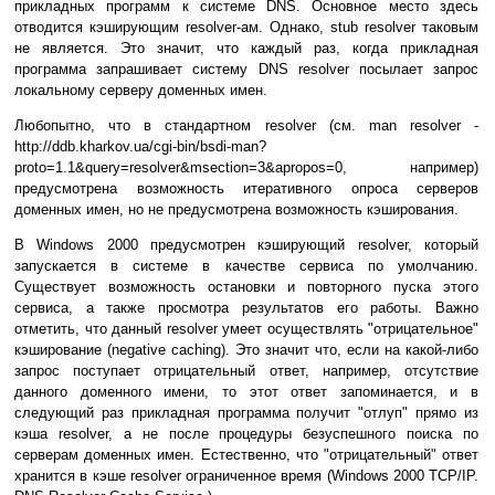
прикладных программ к системе DNS. Основное место здесь
отводится кэширующим resolver-ам. Однако, stub resolver таковым
не является. Это значит, что каждый раз, когда прикладная
программа запрашивает систему DNS resolver посылает запрос
локальному серверу доменных имен.
Любопытно, что в стандартном resolver (см. man resolver -
http://ddb.kharkov.ua/cgi-bin/bsdi-man?
proto=1.1&query=resolver&msection=3&apropos=0, например)
предусмотрена возможность итеративного опроса серверов
доменных имен, но не предусмотрена возможность кэширования.
В Windows 2000 предусмотрен кэширующий resolver, который
запускается в системе в качестве сервиса по умолчанию.
Существует возможность остановки и повторного пуска этого
сервиса, а также просмотра результатов его работы. Важно
отметить, что данный resolver умеет осуществлять "отрицательное"
кэширование (negative caching). Это значит что, если на какой-либо
запрос поступает отрицательный ответ, например, отсутствие
данного доменного имени, то этот ответ запоминается, и в
следующий раз прикладная программа получит "отлуп" прямо из
кэша resolver, а не после процедуры безуспешного поиска по
серверам доменных имен. Естественно, что "отрицательный" ответ
хранится в кэше resolver ограниченное время (Windows 2000 TCP/IP.