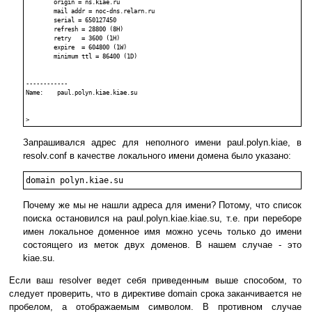
        origin = ns.kiae.ru

        mail addr = noc-dns.relarn.ru

        serial = 650127450

        refresh = 28800 (8H)

        retry   = 3600 (1H)

        expire  = 604800 (1W)

        minimum ttl = 86400 (1D)

------------

Name:    paul.polyn.kiae.kiae.su

Запрашивался адрес для неполного имени paul.polyn.kiae, в
resolv.conf в качестве локального имени домена было указано:
Почему же мы не нашли адреса для имени? Потому, что список
поиска остановился на paul.polyn.kiae.kiae.su, т.е. при переборе
имен локальное доменное имя можно усечь только до имени
состоящего из меток двух доменов. В нашем случае - это
kiae.su.
Если ваш resolver ведет себя приведенным выше способом, то
следует проверить, что в директиве domain срока заканчивается не
пробелом, а отображаемым символом. В противном случае