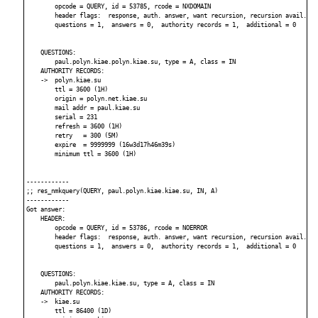
        opcode = QUERY, id = 53785, rcode = NXDOMAIN

        header flags:  response, auth. answer, want recursion, recursion avail.

        questions = 1,  answers = 0,  authority records = 1,  additional = 0

    QUESTIONS:

        paul.polyn.kiae.polyn.kiae.su, type = A, class = IN

    AUTHORITY RECORDS:

    ->  polyn.kiae.su

        ttl = 3600 (1H)

        origin = polyn.net.kiae.su

        mail addr = paul.kiae.su

        serial = 231

        refresh = 3600 (1H)

        retry   = 300 (5M)

        expire  = 9999999 (16w3d17h46m39s)

        minimum ttl = 3600 (1H)

------------

;; res_nmkquery(QUERY, paul.polyn.kiae.kiae.su, IN, A)

------------

Got answer:

    HEADER:

        opcode = QUERY, id = 53786, rcode = NOERROR

        header flags:  response, auth. answer, want recursion, recursion avail.

        questions = 1,  answers = 0,  authority records = 1,  additional = 0

    QUESTIONS:

        paul.polyn.kiae.kiae.su, type = A, class = IN

    AUTHORITY RECORDS:

    ->  kiae.su

        ttl = 86400 (1D)
