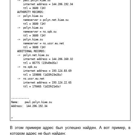
    ->  paul.polyn.kiae.su

        internet address = 144.206.192.34

        ttl = 3600 (1H)

    AUTHORITY RECORDS:

    ->  polyn.kiae.su

        nameserver = polyn.net.kiae.su

        ttl = 3600 (1H)

    ->  polyn.kiae.su

        nameserver = ns.spb.su

        ttl = 3600 (1H)

    ->  polyn.kiae.su

        nameserver = ns.ussr.eu.net

        ttl = 3600 (1H)

    ADDITIONAL RECORDS:

    ->  polyn.net.kiae.su

        internet address = 144.206.160.32

        ttl = 85775 (23h49m35s)

    ->  ns.spb.su

        internet address = 193.124.83.69

        ttl = 159806 (1d20h23m26s)

    ->  ns.ussr.eu.net

        internet address = 193.124.22.65

        ttl = 170465 (1d23h21m5s)

------------

Name:    paul.polyn.kiae.su

Address:  144.206.192.34

В этом примере адрес был успешно найден. А вот пример, в
котором адрес не был найден: