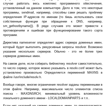
случае работать весь комплекс программного обеспечения,
установленный на данном компьютере. Дело в том, что некоторые
программы, sendmail, например, способны сами решать проблему
определения IP-адресов по именам (то бишь использовать свои
собственные функции при обращении к DNS, например,
sm_gethostbyname()). В ряде случаев это может привести к
противоречиям и ошибкам при функционировании такого сорта
программ.
Директива nameserver определяет адрес сервера доменных имен,
который будет выполнять рекурсивные запросы resolver. Возможно
указание нескольких серверов. Обычно - это не более трех
серверов доменных имен.
На самом деле, если собирать библиотеку resolver самостоятельно,
то число сервер, которое можно указывать в resolv.conf может быть
установлено произвольно Определяется переменной MAXNS в
файле /usr/include/resolv.h.
Вообще говоря, многие ограничения resolver заданы переменными в
этом файле. Например, максимальное число элементов списка
поиска - MAXDNSRCH, минимальный уровень вложенности
локального доменного имени - LOCALDOMAINPARTS и т.п..
Если нет указаний на сервер доменных имен, то предполагается,