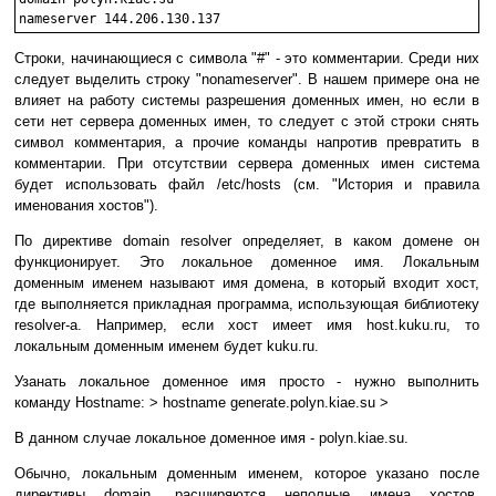
Строки, начинающиеся с символа "#" - это комментарии. Среди них
следует выделить строку "nonameserver". В нашем примере она не
влияет на работу системы разрешения доменных имен, но если в
сети нет сервера доменных имен, то следует с этой строки снять
символ комментария, а прочие команды напротив превратить в
комментарии. При отсутствии сервера доменных имен система
будет использовать файл /etc/hosts (см. "История и правила
именования хостов").
По директиве domain resolver определяет, в каком домене он
функционирует. Это локальное доменное имя. Локальным
доменным именем называют имя домена, в который входит хост,
где выполняется прикладная программа, использующая библиотеку
resolver-а. Например, если хост имеет имя host.kuku.ru, то
локальным доменным именем будет kuku.ru.
Узанать локальное доменное имя просто - нужно выполнить
команду Hostname: > hostname generate.polyn.kiae.su >
В данном случае локальное доменное имя - polyn.kiae.su.
Обычно, локальным доменным именем, которое указано после
директивы domain, расширяются неполные имена хостов.