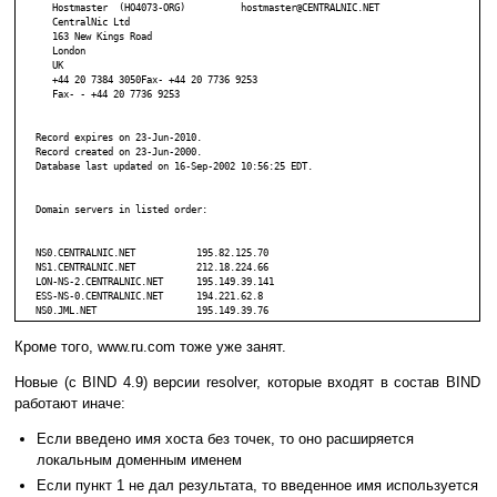
      Hostmaster  (HO4073-ORG)		hostmaster@CENTRALNIC.NET

      CentralNic Ltd

      163 New Kings Road

      London

      UK

      +44 20 7384 3050Fax- +44 20 7736 9253

      Fax- - +44 20 7736 9253

   Record expires on 23-Jun-2010.

   Record created on 23-Jun-2000.

   Database last updated on 16-Sep-2002 10:56:25 EDT.

   Domain servers in listed order:

   NS0.CENTRALNIC.NET           195.82.125.70

   NS1.CENTRALNIC.NET           212.18.224.66

   LON-NS-2.CENTRALNIC.NET      195.149.39.141

   ESS-NS-0.CENTRALNIC.NET      194.221.62.8

Кроме того, www.ru.com тоже уже занят.
Новые (с BIND 4.9) версии resolver, которые входят в состав BIND
работают иначе:
Если введено имя хоста без точек, то оно расширяется
локальным доменным именем
Если пункт 1 не дал результата, то введенное имя используется