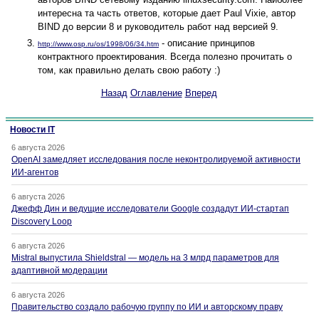
интересна та часть ответов, которые дает Paul Vixie, автор
BIND до версии 8 и руководитель работ над версией 9.
- описание принципов
http://www.osp.ru/os/1998/06/34.htm
контрактного проектирования. Всегда полезно прочитать о
том, как правильно делать свою работу :)
Назад
Оглавление
Вперед
Новости IT
6 августа 2026
OpenAI замедляет исследования после неконтролируемой активности
ИИ-агентов
6 августа 2026
Джефф Дин и ведущие исследователи Google создадут ИИ-стартап
Discovery Loop
6 августа 2026
Mistral выпустила Shieldstral — модель на 3 млрд параметров для
адаптивной модерации
6 августа 2026
Правительство создало рабочую группу по ИИ и авторскому праву