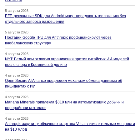
сентября
5 августа 2026
EFF: рекламные SDK для Android могут передавать геолокацию без
отдельного запроса разрешения
5 августа 2026
Поставки Google TPU для Anthropic профинансируют через
внебалансовую структуру
4 августа 2026
NYT: Белый дом отложил ограничения против китайских ИИ-моделей
после спора в Кремниевой долине
4 августа 2026
Open Secure AI Alliance предложил механизм обмена данными об
инцидентах с ИИ
4 августа 2026
Mariana Minerals привлекла $310 млн на автоматизацию добычи и
переработки металлов
4 августа 2026
Anthropic закупит у облачного стартапа Volta вычислительные мощности
на $10 млрд