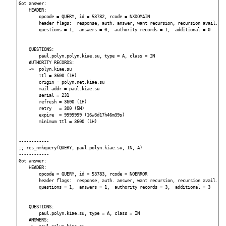
Got answer:

    HEADER:

        opcode = QUERY, id = 53782, rcode = NXDOMAIN

        header flags:  response, auth. answer, want recursion, recursion avail.

        questions = 1,  answers = 0,  authority records = 1,  additional = 0

    QUESTIONS:

        paul.polyn.polyn.kiae.su, type = A, class = IN

    AUTHORITY RECORDS:

    ->  polyn.kiae.su

        ttl = 3600 (1H)

        origin = polyn.net.kiae.su

        mail addr = paul.kiae.su

        serial = 231

        refresh = 3600 (1H)

        retry   = 300 (5M)

        expire  = 9999999 (16w3d17h46m39s)

        minimum ttl = 3600 (1H)

------------

;; res_nmkquery(QUERY, paul.polyn.kiae.su, IN, A)

------------

Got answer:

    HEADER:

        opcode = QUERY, id = 53783, rcode = NOERROR

        header flags:  response, auth. answer, want recursion, recursion avail.

        questions = 1,  answers = 1,  authority records = 3,  additional = 3

    QUESTIONS:

        paul.polyn.kiae.su, type = A, class = IN

    ANSWERS:
