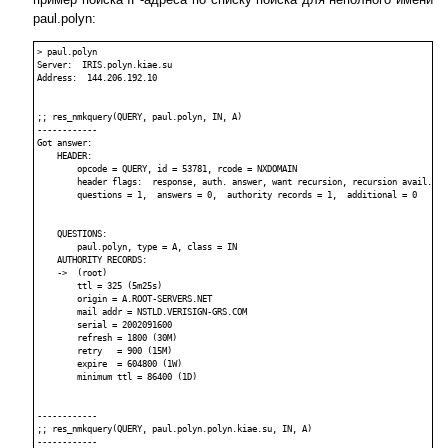
paul.polyn:
> paul.polyn

Server:  IRIS.polyn.kiae.su

Address:  144.206.192.10

;; res_nmkquery(QUERY, paul.polyn, IN, A)

------------

Got answer:

    HEADER:

        opcode = QUERY, id = 53781, rcode = NXDOMAIN

        header flags:  response, auth. answer, want recursion, recursion avail.

        questions = 1,  answers = 0,  authority records = 1,  additional = 0

    QUESTIONS:

        paul.polyn, type = A, class = IN

    AUTHORITY RECORDS:

    ->  (root)

        ttl = 325 (5m25s)

        origin = A.ROOT-SERVERS.NET

        mail addr = NSTLD.VERISIGN-GRS.COM

        serial = 2002091600

        refresh = 1800 (30M)

        retry   = 900 (15M)

        expire  = 604800 (1W)

        minimum ttl = 86400 (1D)

------------

;; res_nmkquery(QUERY, paul.polyn.polyn.kiae.su, IN, A)

------------
