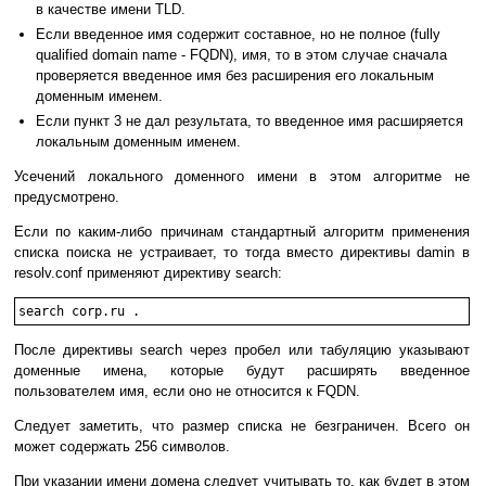
в качестве имени TLD.
Если введенное имя содержит составное, но не полное (fully
qualified domain name - FQDN), имя, то в этом случае сначала
проверяется введенное имя без расширения его локальным
доменным именем.
Если пункт 3 не дал результата, то введенное имя расширяется
локальным доменным именем.
Усечений локального доменного имени в этом алгоритме не
предусмотрено.
Если по каким-либо причинам стандартный алгоритм применения
списка поиска не устраивает, то тогда вместо директивы damin в
resolv.conf применяют директиву search:
После директивы search через пробел или табуляцию указывают
доменные имена, которые будут расширять введенное
пользователем имя, если оно не относится к FQDN.
Следует заметить, что размер списка не безграничен. Всего он
может содержать 256 символов.
При указании имени домена следует учитывать то, как будет в этом