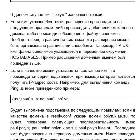
В данном случае имя "polyn." завершено точкой.
Если имя указано без точки, расширение производится по
следующим правилам: либо происходит добавление локального
домена, либо происходит обращение к файлу синонимов.
Вообще говоря, в различных системах это расширение может
быть организовано различными способами. Например, HP-UX
имя файла синонимов указывается в переменной окружения
HOSTALIASES. Пример расширения доменным именем был
приведен выше.
Если в качестве имени указывается составное имя, то
производится серия подстановок, при помощи которых пытаются
получить IP-адрес хоста. Например, для выполнения команды
Ping из ниже приведенного примера:
Будет выполнена подстановка по следующим правилам: если в
качестве домена в resolv.conf указан домен polyn.kiae.su, то
будет проверена следующая последовательность имен:
paul.polyn; paul.polyn.polyn.kiae.su; paul.polyn.kiae.su. Последнее
имя будет разрешено сервером доменных имен. Ниже приведен
пример поиска IP-адреса по списку поиска для неполного имени