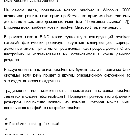
DNS Resolver Cache Service.).
На самом деле, появление нового resolver в Windows 2000
позволило решить некоторые проблемы, которые windows-системы
доставляли системе доменных имен (см. "Полезные ссылки" [2]).
Впрочем всех проблем новый resolver Microsoft так и не решил.
В рамках пакета BIND также существует кэширующий resolver,
который фактически реализует функции кэширующего сервера
доменных имен. При этом он реализован как процесс-демон. О его
настройках и использовании мы остановимся в конце данного
раздела.
Рассуждения о настройке resolver мы будем вести в терминах Unix
системы, если речь пойдет о другом операционном окружении, то
это будет оговорено отдельно.
Традиционно вся совокупность параметров настройки resolver
задается в файле /etc/resolv.conf. Приведем примера этого файла и
разберем назначение каждой из команд, которая может быть
использована в файле настройки resolver.
#

# Resolver config for paul.

#

domain polyn.kiae.su
