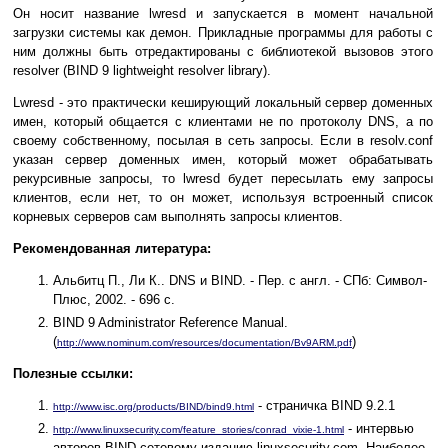
Он носит название lwresd и запускается в момент начальной
загрузки системы как демон. Прикладные программы для работы с
ним должны быть отредактированы с библиотекой вызовов этого
resolver (BIND 9 lightweight resolver library).
Lwresd - это практически кеширующий локальный сервер доменных
имен, который общается с клиентами не по протоколу DNS, а по
своему собственному, посылая в сеть запросы. Если в resolv.conf
указан сервер доменных имен, который может обрабатывать
рекурсивные запросы, то lwresd будет пересылать ему запросы
клиентов, если нет, то он может, используя встроенный список
корневых серверов сам выполнять запросы клиентов.
Рекомендованная литература:
Альбитц П., Ли К.. DNS и BIND. - Пер. с англ. - СПб: Символ-
Плюс, 2002. - 696 с.
BIND 9 Administrator Reference Manual.
(
)
http://www.nominum.com/resources/documentation/Bv9ARM.pdf
Полезные ссылки:
- страничка BIND 9.2.1
http://www.isc.org/products/BIND/bind9.html
- интервью
http://www.linuxsecurity.com/feature_stories/conrad_vixie-1.html
авторов BIND сетевому изданию linuxsecurity.com. Наиболее