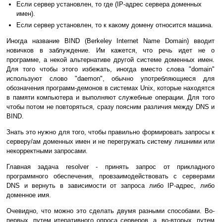
Если сервер установлен, то где (IP-адрес сервера доменных
имен).
Если сервер установлен, то к какому домену относится машина.
Иногда название BIND (Berkeley Internet Name Domain) вводит
новичков в заблуждение. Им кажется, что речь идет не о
программе, а некой альтернативе другой системе доменных имен.
Для того чтобы этого избежать, иногда вместо слова "domain"
используют слово "daemon", обычно употребляющиеся для
обозначения программ-демонов в системах Unix, которые находятся
в памяти компьютера и выполняют служебные операции. Для того
чтобы потом не повторяться, сразу поясним различия между DNS и
BIND.
Знать это нужно для того, чтобы правильно формировать запросы к
серверу/ам доменных имен и не перегружать систему лишними или
некорректными запросами.
Главная задача resolver - принять запрос от прикладного
программного обеспечения, провзаимодействовать с серверами
DNS и вернуть в зависимости от запроса либо IP-адрес, либо
доменное имя.
Очевидно, что можно это сделать двумя разными способами. Во-
первых, путем итеративного опроса серверов, а, во-вторых, путем