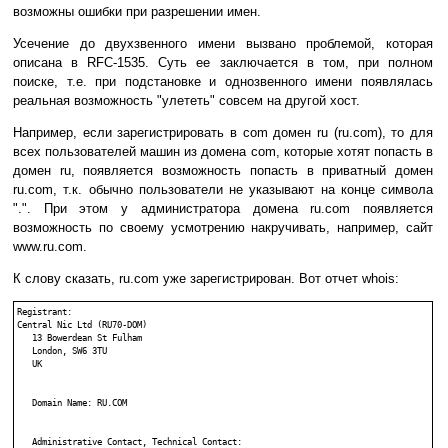
возможны ошибки при разрешении имен.
Усечение до двухзвенного имени вызвано проблемой, которая
описана в RFC-1535. Суть ее заключается в том, при полном
поиске, т.е. при подстановке и однозвенного имени появлялась
реальная возможность "улететь" совсем на другой хост.
Например, если зарегистрировать в com домен ru (ru.com), то для
всех пользователей машин из домена com, которые хотят попасть в
домен ru, появляется возможность попасть в приватный домен
ru.com, т.к. обычно пользователи не указывают на конце символа
".". При этом у администратора домена ru.com появляется
возможность по своему усмотрению накручивать, например, сайт
www.ru.com.
К слову сказать, ru.com уже зарегистрирован. Вот отчет whois:
Registrant:

Central Nic Ltd (RU70-DOM)

   13 Bowerdean St Fulham

   London, SW6 3TU

   UK

   Domain Name: RU.COM

   Administrative Contact, Technical Contact:
