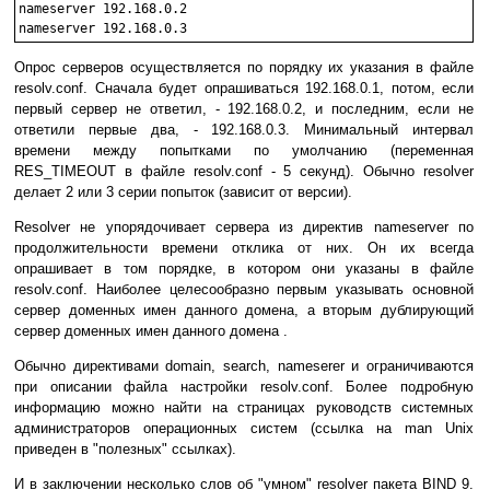
nameserver 192.168.0.2

Опрос серверов осуществляется по порядку их указания в файле
resolv.conf. Сначала будет опрашиваться 192.168.0.1, потом, если
первый сервер не ответил, - 192.168.0.2, и последним, если не
ответили первые два, - 192.168.0.3. Минимальный интервал
времени между попытками по умолчанию (переменная
RES_TIMEOUT в файле resolv.conf - 5 секунд). Обычно resolver
делает 2 или 3 серии попыток (зависит от версии).
Resolver не упорядочивает сервера из директив nameserver по
продолжительности времени отклика от них. Он их всегда
опрашивает в том порядке, в котором они указаны в файле
resolv.conf. Наиболее целесообразно первым указывать основной
сервер доменных имен данного домена, а вторым дублирующий
сервер доменных имен данного домена .
Обычно директивами domain, search, nameserer и ограничиваются
при описании файла настройки resolv.conf. Более подробную
информацию можно найти на страницах руководств системных
администраторов операционных систем (ссылка на man Unix
приведен в "полезных" ссылках).
И в заключении несколько слов об "умном" resolver пакета BIND 9.