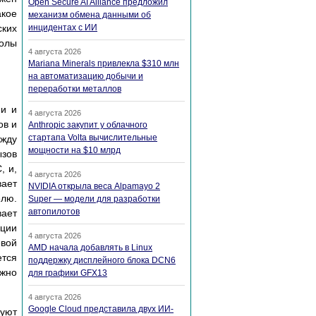
Open Secure AI Alliance предложил
кое
механизм обмена данными об
ских
инцидентах с ИИ
колы
4 августа 2026
Mariana Minerals привлекла $310 млн
на автоматизацию добычи и
переработки металлов
ми и
4 августа 2026
ов и
Anthropic закупит у облачного
стартапа Volta вычислительные
ежду
мощности на $10 млрд
ызов
, и,
4 августа 2026
вает
NVIDIA открыла веса Alpamayo 2
елю.
Super — модели для разработки
автопилотов
вает
ации
4 августа 2026
евой
AMD начала добавлять в Linux
ется
поддержку дисплейного блока DCN6
ожно
для графики GFX13
4 августа 2026
Google Cloud представила двух ИИ-
уют