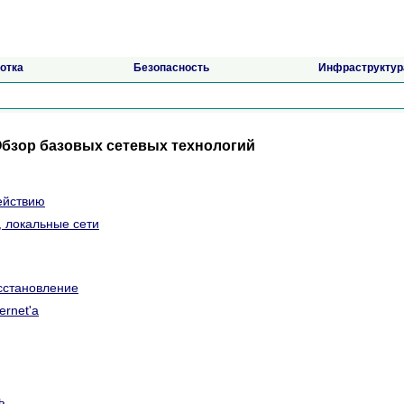
отка
Безопасность
Инфраструктур
 Обзор базовых сетевых технологий
ействию
, локальные сети
сстановление
ernet'а
ь