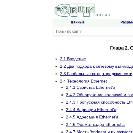
архив
Данные
Разраб
Глава 2.
2.1 Введение
2.2 Два подхода к сетевому взаимод
2.3 Глобальные сети, городские сети
2.4 Технология Ethernet
2.4.1 Свойства Ethernet'а
2.4.2 Обнаружение коллизий и во
2.4.3 Пропускная способность Eth
2.4.4 Вариации Ethernet'а
2.4.5 Адресация Ethernet'а
2.4.6 Формат кадра Ethernet'а
2.4.7 Мосты(bridges) и их важност