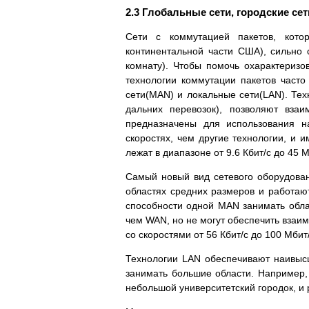
2.3 Глобальные сети, городские се
Сети с коммутацией пакетов, кото
континентальной части США), сильно
комнату). Чтобы помочь охарактеризо
технологии коммутации пакетов часто
сети(MAN) и локальные сети(LAN). Тех
дальних перевозок), позволяют вза
предназначены для использования 
скоростях, чем другие технологии, и
лежат в диапазоне от 9.6 Кбит/с до 45 М
Самый новый вид сетевого оборудован
областях средних размеров и работают
способности одной MAN занимать обл
чем WAN, но не могут обеспечить взаи
со скоростями от 56 Кбит/с до 100 Мбит/
Технологии LAN обеспечивают наивыс
занимать большие области. Например, 
небольшой университетский городок, и р