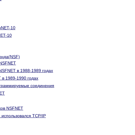
oNET-10
NET-10
онда(NSF)
ь NSFNET
 NSFNET в 1988-1989 годах
 в 1989-1990 годах
ограммируемые соединения
NET
дков NSFNET
и использовался TCP/IP