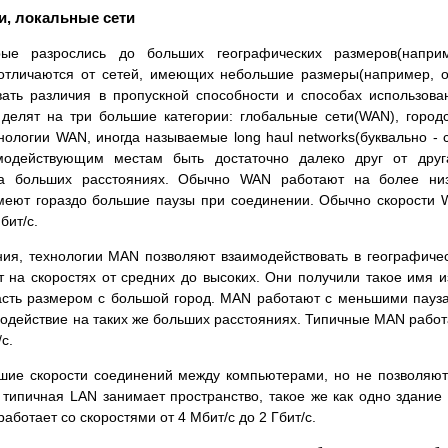
ти, локальные сети
рые разрослись до больших географических размеров(наприм
 отличаются от сетей, имеющих небольшие размеры(например, 
вать различия в пропускной способности и способах использова
 делят на три большие категории: глобальные сети(WAN), город
нологии WAN, иногда называемые long haul networks(буквально - 
имодействующим местам быть достаточно далеко друг от дру
на больших расстояниях. Обычно WAN работают на более низ
 имеют гораздо большие паузы при соединении. Обычно скорости
бит/с.
ия, технологии MAN позволяют взаимодействовать в географиче
 на скоростях от средних до высоких. Они получили такое имя и
асть размером с большой город. MAN работают с меньшими пауз
модействие на таких же больших расстояниях. Типичные MAN рабо
с.
шие скорости соединений между компьютерами, но не позволяю
типичная LAN занимает пространство, такое же как одно здание
аботает со скоростями от 4 Мбит/с до 2 Гбит/с.