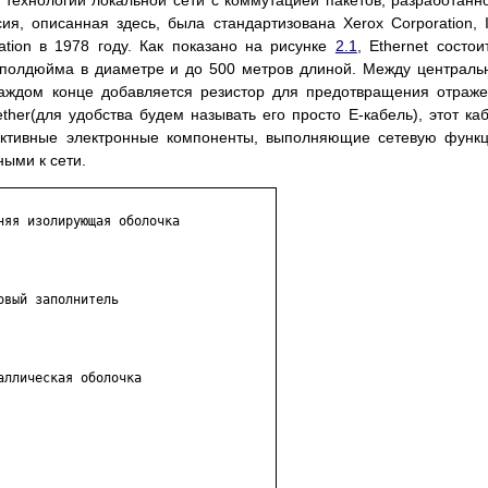
й технологии локальной сети с коммутацией пакетов, разработанн
я, описанная здесь, была стандартизована Xerox Corporation, I
ration в 1978 году. Как показано на рисунке
2.1
, Ethernet состои
о полдюйма в диаметре и до 500 метров длиной. Между централ
аждом конце добавляется резистор для предотвращения отраж
ther(для удобства будем называть его просто Е-кабель), этот ка
активные электронные компоненты, выполняющие сетевую функ
ыми к сети.
яя изолирующая оболочка

вый заполнитель

ллическая оболочка
