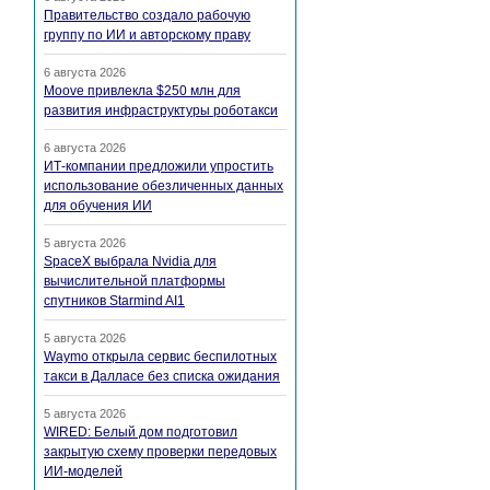
Правительство создало рабочую
группу по ИИ и авторскому праву
6 августа 2026
Moove привлекла $250 млн для
развития инфраструктуры роботакси
6 августа 2026
ИТ-компании предложили упростить
использование обезличенных данных
для обучения ИИ
5 августа 2026
SpaceX выбрала Nvidia для
вычислительной платформы
спутников Starmind AI1
5 августа 2026
Waymo открыла сервис беспилотных
такси в Далласе без списка ожидания
5 августа 2026
WIRED: Белый дом подготовил
закрытую схему проверки передовых
ИИ-моделей