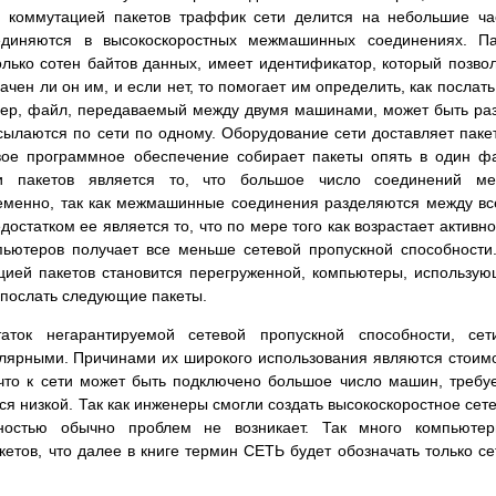
с коммутацией пакетов траффик сети делится на небольшие ча
диняются в высокоскоростных межмашинных соединениях. Пак
лько сотен байтов данных, имеет идентификатор, который позво
чен ли он им, и если нет, то помогает им определить, как послать
мер, файл, передаваемый между двумя машинами, может быть ра
сылаются по сети по одному. Оборудование сети доставляет паке
евое программное обеспечение собирает пакеты опять в один ф
и пакетов является то, что большое число соединений ме
еменно, так как межмашинные соединения разделяются между в
татком ее является то, что по мере того как возрастает активно
ьютеров получает все меньше сетевой пропускной способности
тацией пакетов становится перегруженной, компьютеры, использу
т послать следующие пакеты.
аток негарантируемой сетевой пропускной способности, сет
улярными. Причинами их широкого использования являются стоим
 что к сети может быть подключено большое число машин, требу
я низкой. Так как инженеры смогли создать высокоскоростное сет
бностью обычно проблем не возникает. Так много компьютер
етов, что далее в книге термин СЕТЬ будет обозначать только се