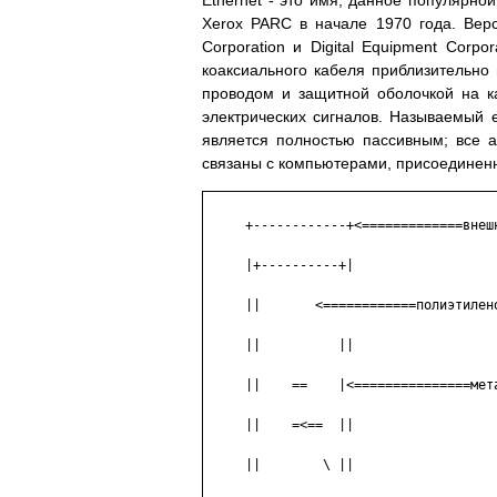
Ethernet - это имя, данное популярно
Xerox PARC в начале 1970 года. Верси
Corporation и Digital Equipment Corpo
коаксиального кабеля приблизительн
проводом и защитной оболочкой на к
электрических сигналов. Называемый e
является полностью пассивным; все 
связаны с компьютерами, присоединенн
     +------------+<=============внешн
     |+----------+|

     ||       <============полиэтилено
     ||          ||

     ||    ==    |<===============мета
     ||    =<==  ||

     ||        \ ||
