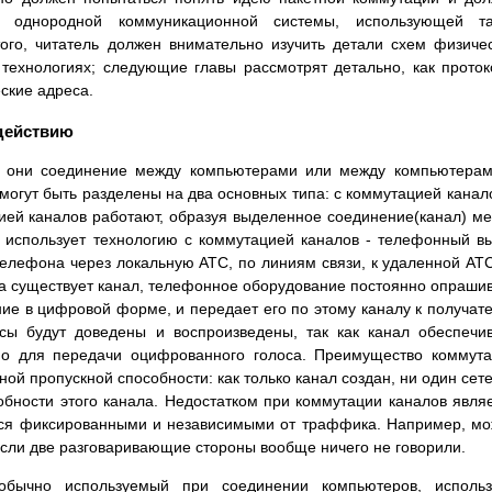
ру однородной коммуникационной системы, использующей та
ого, читатель должен внимательно изучить детали схем физиче
технологиях; следующие главы рассмотрят детально, как прото
ские адреса.
одействию
ли они соединение между компьютерами или между компьютера
огут быть разделены на два основных типа: с коммутацией канал
ией каналов работают, образуя выделенное соединение(канал) м
 использует технологию с коммутацией каналов - телефонный в
елефона через локальную АТС, по линиям связи, к удаленной АТС
а существует канал, телефонное оборудование постоянно опраши
ие в цифровой форме, и передает его по этому каналу к получат
осы будут доведены и воспроизведены, так как канал обеспечи
очно для передачи оцифрованного голоса. Преимущество коммут
ной пропускной способности: как только канал создан, ни один сет
бности этого канала. Недостатком при коммутации каналов явля
ются фиксированными и независимыми от траффика. Например, м
если две разговаривающие стороны вообще ничего не говорили.
обычно используемый при соединении компьютеров, использ