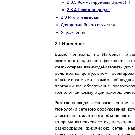
2.8.3 Коммутируемый(dial-up) IP
2.8.4 Пакетное радио
2.9 Итоги и выводы
Для дальнейшего изучения
Упражнения
2.1 Введение
Важно понимать, что Интернет не я
взаимного соединения физических сет
компьютерам взаимодействовать друг 
роль при концептуальном проектиров
обеспечиваемыми самим оборудова
программное обеспечение протоколов
технологией коммутации пакетов, влия
Эта глава вводит основные понятия к
технологии сетевого оборудования, ко
описывают, как эти сети объединяются
то время как список сетей, представ
разнообразие физических сетей, на
большую часть технических деталей,