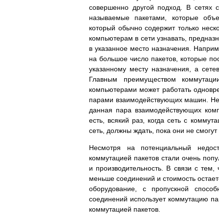
совершенно другой подход. В сетях 
называемые пакетами, которые объе
который обычно содержит только неско
компьютерам в сети узнавать, предназна
в указанное место назначения. Напри
на большое число пакетов, которые по
указанному месту назначения, а сет
Главным преимуществом коммутаци
компьютерами может работать одновр
парами взаимодействующих машин. Недос
данная пара взаимодействующих комп
есть, всякий раз, когда сеть с комму
сеть, должны ждать, пока они не смогу
Несмотря на потенциальный недост
коммутацией пакетов стали очень поп
и производительность. В связи с тем,
меньше соединений и стоимость остаетс
оборудование, с пропускной спосо
соединений использует коммутацию пак
коммутацией пакетов.