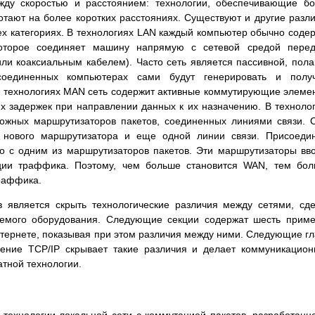
ду скоростью и расстоянием: технологии, обеспечивающие б
отают на более коротких расстояниях. Существуют и другие разл
ех категориях. В технологиях LAN каждый компьютер обычно соде
которое соединяет машину напрямую с сетевой средой перед
и коаксиальным кабелем). Часто сеть является пассивной, пола
соединенных компьютерах сами будут генерировать и получ
В технологиях MAN сеть содержит активные коммутирующие элеме
х задержек при направлении данных к их назначению. В техноло
ложных маршрутизаторов пакетов, соединенных линиями связи. 
нового маршрутизатора и еще одной линии связи. Присоедин
о с одним из маршрутизаторов пакетов. Эти маршрутизаторы вв
ции траффика. Поэтому, чем больше становится WAN, тем бо
раффика.
в является скрыть технологические различия между сетями, сд
уемого оборудования. Следующие секции содержат шесть прим
нтернете, показывая при этом различия между ними. Следующие г
чение TCP/IP скрывает такие различия и делает коммуникацио
атной технологии.