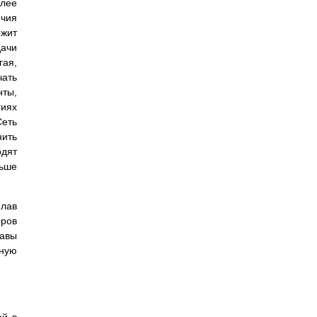
олее
ичия
ржит
ачи
гая,
ать
нты,
гиях
Сеть
ить
одят
льше
елав
еров
лавы
нную