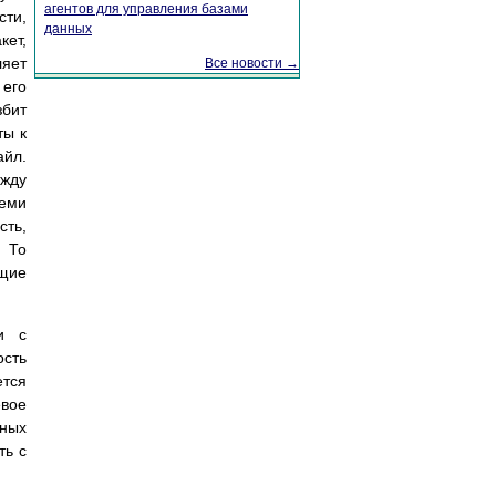
агентов для управления базами
сти,
данных
ет,
ляет
Все новости →
 его
збит
ты к
айл.
жду
семи
сть,
. То
ющие
и с
ость
ется
евое
ных
ть с