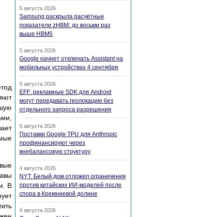
5 августа 2026
Samsung раскрыла расчётные
показатели zHBM: до восьми раз
выше HBM5
5 августа 2026
Google начнет отключать Assistant на
мобильных устройствах 4 сентября
5 августа 2026
етод
EFF: рекламные SDK для Android
ляют
могут передавать геолокацию без
ьшую
отдельного запроса разрешения
ами,
5 августа 2026
ает
Поставки Google TPU для Anthropic
емые
профинансируют через
внебалансовую структуру
овые
4 августа 2026
лавы
NYT: Белый дом отложил ограничения
и. В
против китайских ИИ-моделей после
спора в Кремниевой долине
рует
тить
4 августа 2026
лжен