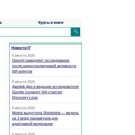
а
Курсы и книги
🔍
Новости IT
6 августа 2026
OpenAI замедляет исследования
после неконтролируемой активности
ИИ-агентов
6 августа 2026
Джефф Дин и ведущие исследователи
Google создадут ИИ-стартап
Discovery Loop
6 августа 2026
Mistral выпустила Shieldstral — модель
на 3 млрд параметров для
адаптивной модерации
6 августа 2026