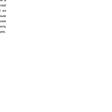
ой в
ntel
т из
ьным
ения
бель
цию,