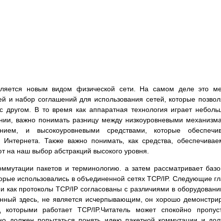
вляется новым видом физической сети. На самом деле это м
ей и набор соглашений для использования сетей, которые позво
с другом. В то время как аппаратная технология играет небол
ании, важно понимать разницу между низкоуровневыми механизм
нием, и высокоуровневыми средствами, которые обеспечив
 Интернета. Также важно понимать, как средства, обеспечива
ют на наш выбор абстракций высокого уровня.
оммутации пакетов и терминологию. а затем рассматривает баз
торые использовались в объединенной сетях TCP/IP. Следующие г
 и как протоколы TCP/IP согласованы с различиями в оборудовани
ленный здесь, не является исчерпывающим, он хорошо демонстри
д которыми работает TCP/IP.Читатель может спокойно пропус
 но должен попытаться понять идею пакетной коммутации и до