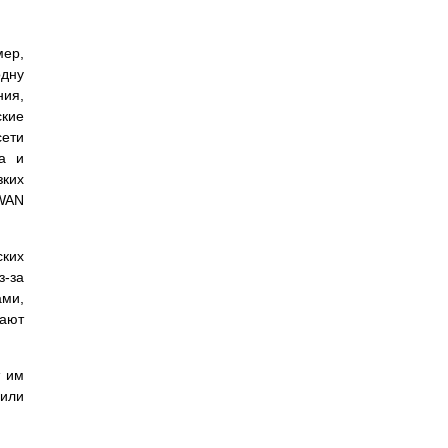
ер,
одну
ния,
ские
сети
га и
ких
 WAN
ских
з-за
ами,
тают
т им
 или