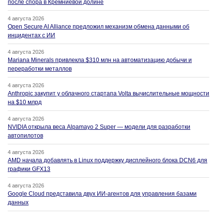
после спора в Кремниевой долине
4 августа 2026
Open Secure AI Alliance предложил механизм обмена данными об
инцидентах с ИИ
4 августа 2026
Mariana Minerals привлекла $310 млн на автоматизацию добычи и
переработки металлов
4 августа 2026
Anthropic закупит у облачного стартапа Volta вычислительные мощности
на $10 млрд
4 августа 2026
NVIDIA открыла веса Alpamayo 2 Super — модели для разработки
автопилотов
4 августа 2026
AMD начала добавлять в Linux поддержку дисплейного блока DCN6 для
графики GFX13
4 августа 2026
Google Cloud представила двух ИИ-агентов для управления базами
данных