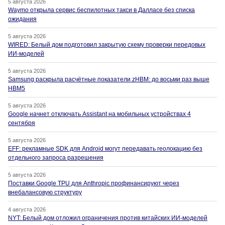
5 августа 2026
Waymo открыла сервис беспилотных такси в Далласе без списка
ожидания
5 августа 2026
WIRED: Белый дом подготовил закрытую схему проверки передовых
ИИ-моделей
5 августа 2026
Samsung раскрыла расчётные показатели zHBM: до восьми раз выше
HBM5
5 августа 2026
Google начнет отключать Assistant на мобильных устройствах 4
сентября
5 августа 2026
EFF: рекламные SDK для Android могут передавать геолокацию без
отдельного запроса разрешения
5 августа 2026
Поставки Google TPU для Anthropic профинансируют через
внебалансовую структуру
4 августа 2026
NYT: Белый дом отложил ограничения против китайских ИИ-моделей