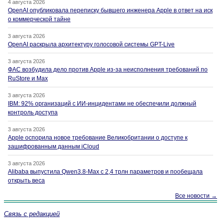
4 августа 2026
OpenAI опубликовала переписку бывшего инженера Apple в ответ на иск
о коммерческой тайне
3 августа 2026
OpenAI раскрыла архитектуру голосовой системы GPT-Live
3 августа 2026
ФАС возбудила дело против Apple из-за неисполнения требований по
RuStore и Max
3 августа 2026
IBM: 92% организаций с ИИ-инцидентами не обеспечили должный
контроль доступа
3 августа 2026
Apple оспорила новое требование Великобритании о доступе к
зашифрованным данным iCloud
3 августа 2026
Alibaba выпустила Qwen3.8-Max с 2,4 трлн параметров и пообещала
открыть веса
Все новости →
Связь с редакцией