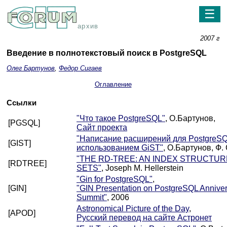
☰
архив
2007 г
Введение в полнотекстовый поиск в PostgreSQL
Олег Бартунов
,
Федор Сигаев
Оглавление
Ссылки
"Что такое PostgreSQL"
, О.Бартунов,
[PGSQL]
Сайт проекта
"Написание расширений для PostgreSQ
[GIST]
использованием GiST"
, О.Бартунов, Ф.
"THE RD-TREE: AN INDEX STRUCTUR
[RDTREE]
SETS"
, Joseph M. Hellerstein
"Gin for PostgreSQL"
,
[GIN]
"GIN Presentation on PostgreSQL Annive
Summit"
, 2006
Astronomical Picture of the Day
,
[APOD]
Русский перевод на сайте Астронет