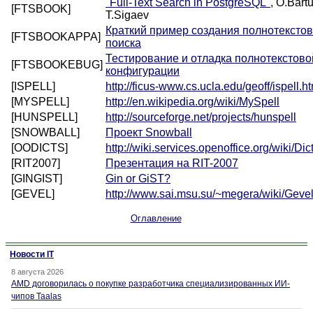
"Full-Text Search in PostgreSQL"
, O.Bart
[FTSBOOK]
T.Sigaev
Краткий пример создания полнотекстов
[FTSBOOKAPPA]
поиска
Тестирование и отладка полнотекстово
[FTSBOOKEBUG]
конфигурации
[ISPELL]
http://ficus-www.cs.ucla.edu/geoff/ispell.h
[MYSPELL]
http://en.wikipedia.org/wiki/MySpell
[HUNSPELL]
http://sourceforge.net/projects/hunspell
[SNOWBALL]
Проект Snowball
[OODICTS]
http://wiki.services.openoffice.org/wiki/Dic
[RIT2007]
Презентация на RIT-2007
[GINGIST]
Gin or GiST?
[GEVEL]
http://www.sai.msu.su/~megera/wiki/Geve
Оглавление
Новости IT
8 августа 2026
AMD договорилась о покупке разработчика специализированных ИИ-
чипов Taalas