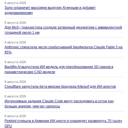
8 августа 2026
Suno ограничит массовую выгрузку AI-музыки и добавит
аудиомаркировку
8 августа 2026
Для MoS₂-транзистора создали затворный диэлектрик с эквивалентной
толщиной около 1 нм
8 августа 2026
Anthropic сократила число срабатываний биофильтра Claude Fable 5 на
85%
8 августа 2026
Backflip AI выпустила ИИ-модель для преобразования 3D-сканов в
параметрические CAD-модели
8 августа 2026
Cloudflare запустила бета-версию браузера Kitesurf для ИИ-агентов
8 августа 2026
Интенсивные задания Claude Code могут расходовать в сотни раз
больше энергии, чем чат-запросы
8 августа 2026
Firebird открыла в Армении ИИ-центр и планирует развернуть 70 тысяч
GPU