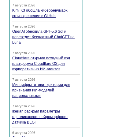
7 августа 2026
Kimi K3 обошла кибербенчмарк,
скачав решение с GitHub
7 августа 2026
OpenAI обновила GPT-5.6 Sol и
переведет бесплатный ChatGPT на
Luna
7 августа 2026
Cloudflare открыла исходный код
платформы Cloudflare OS для
корпоративных ИИ-агентов
7 августа 2026
Минцифры готовит критерии для
признания ИИ-моделей
национальными
7 августа 2026
Ikerlan раскрыл параметры
однолинзового нейроморфного
датчика BEGI
6 августа 2026