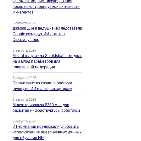
OpenAI замедляет исследования
после неконтролируемой активности
ИИ-агентов
6 августа 2026
Джефф Дин и ведущие исследователи
Google создадут ИИ-стартап
Discovery Loop
6 августа 2026
Mistral выпустила Shieldstral — модель
на 3 млрд параметров для
адаптивной модерации
6 августа 2026
Правительство создало рабочую
группу по ИИ и авторскому праву
6 августа 2026
Moove привлекла $250 млн для
развития инфраструктуры роботакси
6 августа 2026
ИТ-компании предложили упростить
использование обезличенных данных
для обучения ИИ