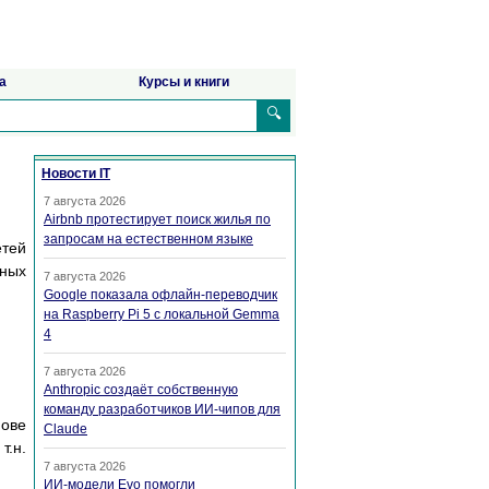
а
Курсы и книги
🔍
Новости IT
7 августа 2026
Airbnb протестирует поиск жилья по
запросам на естественном языке
тей
ьных
7 августа 2026
Google показала офлайн-переводчик
на Raspberry Pi 5 с локальной Gemma
4
7 августа 2026
Anthropic создаёт собственную
команду разработчиков ИИ-чипов для
нове
Claude
.н.
7 августа 2026
ИИ-модели Evo помогли