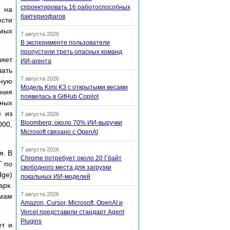
спроектировать 16 работоспособных
и на
бактериофагов
ести
имых
7 августа 2026
В эксперименте пользователи
пропустили треть опасных команд
ляет
ИИ-агента
вать
7 августа 2026
ьную
Модель Kimi K3 с открытыми весами
ания
появилась в GitHub Copilot
рных
м из
7 августа 2026
Bloomberg: около 70% ИИ-выручки
000,
Microsoft связано с OpenAI
7 августа 2026
я. В
Chrome потребует около 20 Гбайт
Г по
свободного места для загрузки
dge)
локальных ИИ-моделей
рк.
7 августа 2026
емам
Amazon, Cursor, Microsoft, OpenAI и
Vercel представили стандарт Agent
Plugins
ет и