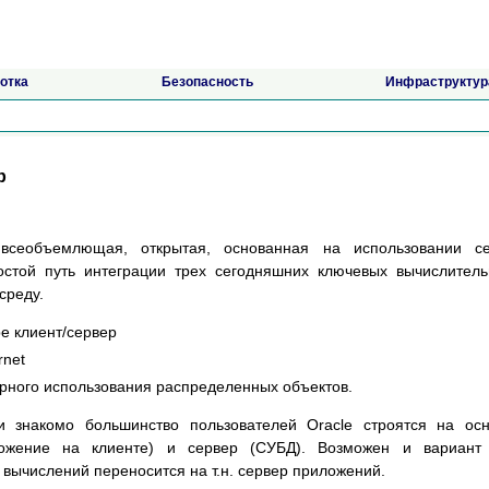
отка
Безопасность
Инфраструктур
р
 всеобъемлющая, открытая, основанная на использовании се
остой путь интеграции трех сегодняшних ключевых вычислител
среду.
е клиент/сервер
rnet
рного использования распределенных объектов.
и знакомо большинство пользователей Oracle строятся на ос
ожение на клиенте) и сервер (СУБД). Возможен и вариант т
ь вычислений переносится на т.н. сервер приложений.