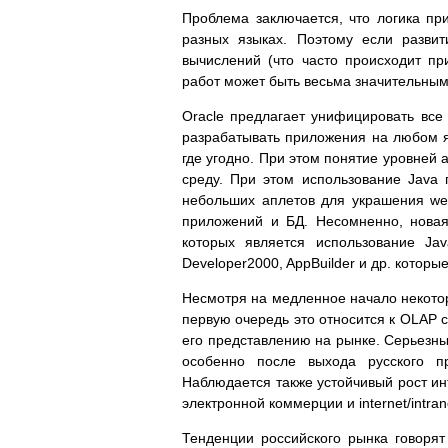
Проблема заключается, что логика пр
разных языках. Поэтому если разви
вычислений (что часто происходит п
работ может быть весьма значительным
Oracle предлагает унифицировать все
разрабатывать приложения на любом 
где угодно. При этом понятие уровней
среду. При этом использование Java 
небольших аплетов для украшения we
приложений и БД. Несомненно, новая
которых является использование Jav
Developer2000, AppBuilder и др. которы
Несмотря на медленное начало некото
первую очередь это относится к OLAP 
его представлению на рынке. Серьезный
особенно после выхода русского пр
Наблюдается также устойчивый рост инт
электронной коммерции и internet/intra
Тенденции российского рынка говорят