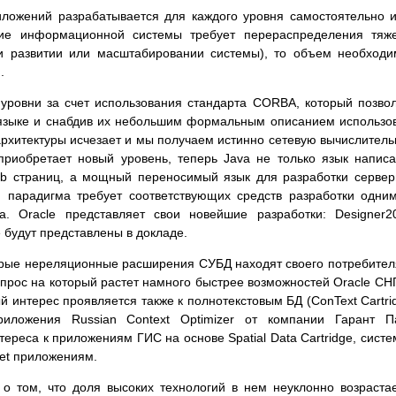
иложений разрабатывается для каждого уровня самостоятельно 
тие информационной системы требует перераспределения тяж
ри развитии или масштабировании системы), то объем необход
.
 уровни за счет использования стандарта CORBA, который позво
языке и снабдив их небольшим формальным описанием использо
 архитектуры исчезает и мы получаем истинно сетевую вычислител
приобретает новый уровень, теперь Java не только язык напис
b страниц, а мощный переносимый язык для разработки серве
 парадигма требует соответствующих средств разработки одни
a. Oracle представляет свои новейшие разработки: Designer2
е будут представлены в докладе.
рые нереляционные расширения СУБД находят своего потребител
спрос на который растет намного быстрее возможностей Oracle СН
 интерес проявляется также к полнотекстовым БД (ConText Cartri
иложения Russian Context Optimizer от компании Гарант Па
ереса к приложениям ГИС на основе Spatial Data Cartridge, сист
net приложениям.
 о том, что доля высоких технологий в нем неуклонно возраста