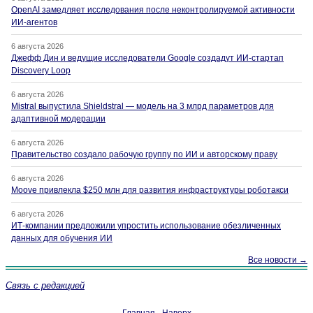
OpenAI замедляет исследования после неконтролируемой активности
ИИ-агентов
6 августа 2026
Джефф Дин и ведущие исследователи Google создадут ИИ-стартап
Discovery Loop
6 августа 2026
Mistral выпустила Shieldstral — модель на 3 млрд параметров для
адаптивной модерации
6 августа 2026
Правительство создало рабочую группу по ИИ и авторскому праву
6 августа 2026
Moove привлекла $250 млн для развития инфраструктуры роботакси
6 августа 2026
ИТ-компании предложили упростить использование обезличенных
данных для обучения ИИ
Все новости →
Связь с редакцией