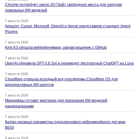
Chrome потребует около 20 Гбайт свободного места для загрузки
локальных ИИ-моделей
7 августа 2026
Amazon, Cursor, Microsoft, OpenAI и Vercel представили стандарт Agent
Plugins
7 августа 2026
Kimi K3 обошла кибербенчмарк, скачав решение с GitHub
7 августа 2026
OpenAI обновила GPT-5.6 Sol и переведет бесплатный ChatGPT на Luna
7 августа 2026
Cloudflare открыла исходный код платформы Cloudflare OS для
корпоративных ИИ-агентов
7 августа 2026
Минцифры готовит критерии для признания ИИ-моделей
национальными
7 августа 2026
Ikerlan раскрыл параметры однолинзового нейроморфного датчика
BEGI
6 августа 2026