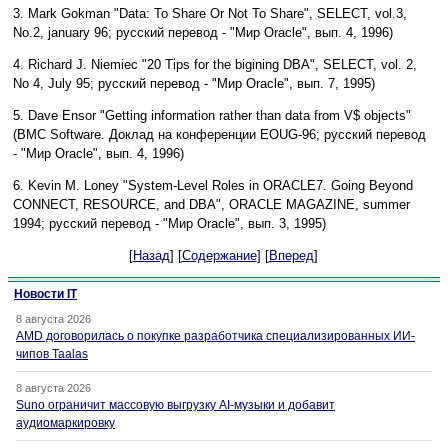
3. Mark Gokman "Data: To Share Or Not To Share", SELECT, vol.3,
No.2, january 96; русский перевод - "Мир Oracle", вып. 4, 1996)
4. Richard J. Niemiec "20 Tips for the bigining DBA", SELECT, vol. 2,
No 4, July 95; русский перевод - "Мир Oracle", вып. 7, 1995)
5. Dave Ensor "Getting information rather than data from V$ objects"
(BMC Software. Доклад на конференции EOUG-96; русский перевод
- "Мир Oracle", вып. 4, 1996)
6. Kevin M. Loney "System-Level Roles in ORACLE7. Going Beyond
CONNECT, RESOURCE, and DBA", ORACLE MAGAZINE, summer
1994; русский перевод - "Мир Oracle", вып. 3, 1995)
[
Назад
] [
Содержание
] [
Вперед
]
Новости IT
8 августа 2026
AMD договорилась о покупке разработчика специализированных ИИ-
чипов Taalas
8 августа 2026
Suno ограничит массовую выгрузку AI-музыки и добавит
аудиомаркировку