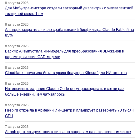
8 августа 2026
Для MoS₂-транзистора создали затворный диэлектрик с эквивалентной
толщиной около 1 нм
8 августа 2026
Anthropic сократила число срабатываний биофильтра Claude Fable 5 на
85%
8 августа 2026
Backflip AI выпустила ИИ-модель для преобразования 3D-сканов в
параметрические CAD-модели
8 августа 2026
Cloudflare запустила бета-версию браузера Kitesurf для ИИ-агентов
8 августа 2026
Интенсивные задания Claude Code могут расходовать в сотни раз
больше энергии, чем чат-запросы
8 августа 2026
Firebird открыла в Армении ИИ-центр и планирует развернуть 70 тысяч
GPU
7 августа 2026
Airbnb протестирует поиск жилья по запросам на естественном языке