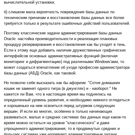
вычислительной установки;
б) слишком мала вероятность повреждения базы данных по
техническим причинам и восстановление базы данных все более
требуется только в результате ошибочных действий пользователей.
Поэтому классические задачи администрирования базы данных
Oracle: настойка производительности и реализация плановых
процедур резервирования и восстановления как бы уходят в тень.
Если к этому еще добавить наличие дружественных графических
интерфейсов основных административных функций (включая
мониторинг и дефрагментацию) под различными Windows'ами, то
может создаться впечатление об уходе профессии администратора
базы данных (АБД) Oracle, как таковой.
Но позволю себе высказать как бы афоризм: "Сотня домашних
кошек не заменят одного тигра (в джунглях) и - наоборот." Не
кажется ли Вам, что в настоящее время мы поднялись на
определенный уровень развития, и необходимо немного оглядеться
и хорошенько на нем освоиться перед штурмом следующих
вершин. И если во многих, особенно в только начинающих
развиваться, малых и средних системах баз данных еще какое-то
время можно остаться на уровне "классического" и даже
упрощенного администрирования, то в продвинутых средних и
больших системах уже назревают административные задачи