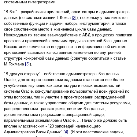
системными интеграторами.
"В бок" - разработчики приложений, архитекторы и администраторы
данных (по систематизации Т.Кокса
[2]
), поскольку у них имеются
собственные функции и задачи, наборы инструментария, а также
свое собственное место в жизненном цикле базы данных.
Необходимо их тесное взаимодействие с АБД в процессах привязки
проектов и приложений к реалиям среды конкретной базы данных.
Возрастание количества внедренных в информационной системе
приложений вызывает качественные изменения во внутренней
структуре конкретной базы данных (советую обратиться к статье
М.Гохмана
[3]
).
"В другую сторону" - собственно администраторы баз данных
Oracle, для которых основными задачами становятся все более
углубленное изучение как архитектуры и новых возможностей
системы Oracle, консультирование пользователей всех уровней по
этим вопросам, так и участие в проектировании распределенной
базы данных, а также управление общими для системы ресурсами,
распределенными транзакциями, связями баз данных,
дополнительными процессами в операционной среде,
параллельными экземплярами Oracle, ... Начало же должно быть
вполне классическим - "20 заповедей начинающего
Администратора Базы Данных"
[4]
. (И эти классические задачи,