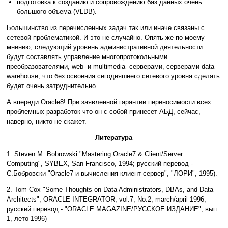
подготовка к созданию и сопровождению баз данных очень
большого объема (VLDB).
Большинство из перечисленных задач так или иначе связаны с
сетевой проблематикой. И это не случайно. Опять же по моему
мнению, следующий уровень административной деятельности
будут составлять управление многопротокольными
преобразователями, web- и multimedia- серверами, серверами data
warehouse, что без освоения сегодняшнего сетевого уровня сделать
будет очень затруднительно.
А впереди Oracle8! При заявленной гарантии переносимости всех
проблемных разработок что он с собой принесет АБД, сейчас,
наверно, никто не скажет.
Литература
1. Steven M. Bobrowski "Mastering Oracle7 & Client/Server
Computing", SYBEX, San Francisco, 1994; русский перевод -
С.Бобровски "Oracle7 и вычисления клиент-сервер", "ЛОРИ", 1995).
2. Tom Cox "Some Thoughts on Data Administrators, DBAs, and Data
Architects", ORACLE INTEGRATOR, vol.7, No.2, march/april 1996;
русский перевод - "ORACLE MAGAZINE/РУССКОЕ ИЗДАНИЕ", вып.
1, лето 1996)