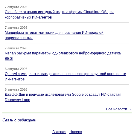
7 августа 2026
Cloudflare открыла исходный код платформы Cloudflare OS для
корпоративных ИИ-агентов
7 августа 2026
Минцифры готовит критерии для признания ИИ-моделей
национальными
7 августа 2026
Ikerlan раскрыл параметры однолинзового нейроморфного датчика
BEGI
6 августа 2026
OpenAI замедляет исследования после неконтролируемой активности
ИИ-агентов
6 августа 2026
Джефф Дин и ведущие исследователи Google создадут ИИ-стартап
Discovery Loop
Все новости →
Связь с редакцией
Главная
·
Наверх