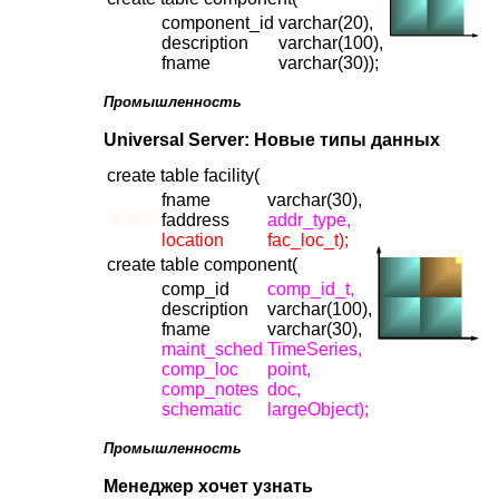
component_id
varchar(20),
description
varchar(100),
fname
varchar(30));
Промышленность
Universal Server: Новые типы данных
create table facility(
fname
varchar(30),
ЖЖЖ
faddress
addr_type,
location
fac_loc_t);
create table component(
comp_id
comp_id_t,
description
varchar(100),
fname
varchar(30),
maint_sched
TimeSeries,
comp_loc
point,
comp_notes
doc,
schematic
largeObject);
Промышленность
Менеджер хочет узнать