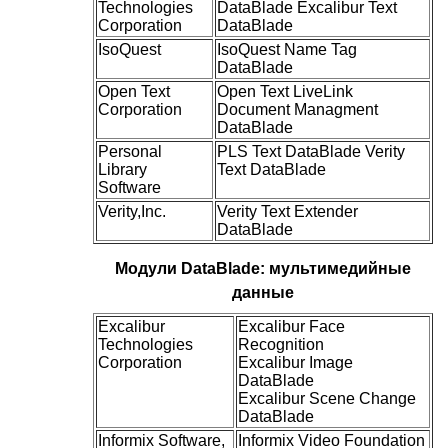
Technologies
DataBlade Excalibur Text
Corporation
DataBlade
IsoQuest
IsoQuest Name Tag
DataBlade
Open Text
Open Text LiveLink
Corporation
Document Managment
DataBlade
Personal
PLS Text DataBlade Verity
Library
Text DataBlade
Software
Verity,Inc.
Verity Text Extender
DataBlade
Модули DataBlade: мультимедийные
данные
Excalibur
Excalibur Face
Technologies
Recognition
Corporation
Excalibur Image
DataBlade
Excalibur Scene Change
DataBlade
Informix Software,
Informix Video Foundation