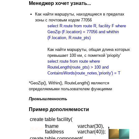
Менеджер хочет узнать...
Как найти маршруты, находящиеся в пределах
зоны с почтовым кодом 77056
select R.route from route R, facility F where
GeoZip (F.location) = 77056 and whithin
(F.location, R.route_pts)
Как найти маршруты, общая длина которых
превышает 100 км, с пометкой 'priopity'
select route from route where
RouteLength(route_pts) > 100 and
ContainsWords(route_notes,'priority') = T
*GeoZip(), Within(), RouteLength() являются
определяемыми пользователем функциями
Промышленность
Пример дополняемости
create table facility(
fname
varchar(30),
ЖЖЖ
faddress
varchar(40));
create table component(