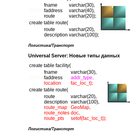
fname
varchar(30),
ЖЖЖ
faddress
varchar(40),
route
varchar(20));
create table route(
route
varchar(20),
description
varchar(100));
Логистика/Транспорт
Universal Server: Новые типы данных
create table facility(
fname
varchar(30),
ЖЖЖ
faddress
addr_type,
location
fac_loc_t);
create table route(
route
varchar(20),
description
varchar(100),
route_map
GeoMap,
route_notes
doc,
route_pts
setof(fac_loc_t));
Логистика/Транспорт