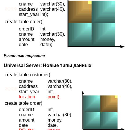
cname
varchar(30),
ЖЖЖ
caddress
varchar(40),
start_year
int);
create table order(
orderID
int,
cname
varchar(30),
amount
money,
date
date);
Розничная торговля
Universal Server: Новые типы данных
create table customer(
cname
varchar(30),
caddress
varchar(40),
ЖЖЖ
start_year
int,
location
point);
create table order(
orderID
int,
cname
varchar(30),
amount
money,
date
date,