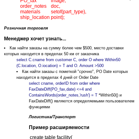
PO_fax
image,
order_notes
doc,
materials
setof(part_type),
ship_location
point);
Pозничная торговля
Менеджер хочет узнать...
Как найти заказы на сумму более чем $500, место доставки
которых находится в пределах 50 км от заказчика
select C.cname from customer C, order O where Within50
(C.location, O.iocation) = T and O. Amount >500
Как найти заказы с пометкой "срочно", РО Date которых
находится в пределах 4 дней от Order Date
select cname, orderID from order where
FaxDateDiff(PO_fax,date) <=4 and
ContainsWords(order_notes,'rush') = T
*Within50() и
FaxDateDiff() являются определяемыми пользователем
функциями
Логистика/Транспорт
Пример расширяемости
create table facility(