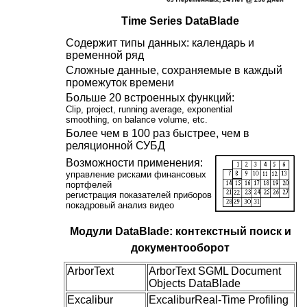
Time Series DataBlade
Содержит типы данных: календарь и
временной ряд
Сложные данные, сохраняемые в каждый
промежуток времени
Больше 20 встроенных функций:
Clip, project, running average, exponential
smoothing, on balance volume, etc.
Бoлее чем в 100 раз быстрее, чем в
реляционной СУБД
Возможности применения:
управлениe рискaми финансовых
портфелей
регистрация показателей приборов
покадровый анализ видео
Модули DataBlade: контекстный поиск и
документооборот
ArborText
ArborText SGML Document
Objects DataBlade
Excalibur
ExcaliburReal-Time Profiling