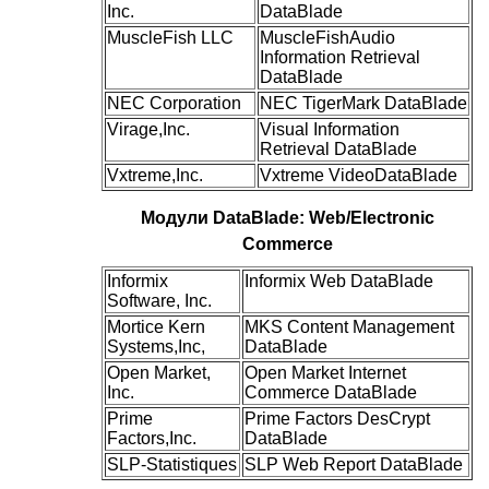
Inc.
DataBlade
MuscleFish LLC
MuscleFishAudio
Information Retrieval
DataBlade
NEC Corporation
NEC TigerMark DataBlade
Virage,Inc.
Visual Information
Retrieval DataBlade
Vxtreme,Inc.
Vxtreme VideoDataBlade
Модули DataBlade: Web/Electronic
Commerce
Informix
Informix Web DataBlade
Software, Inc.
Mortice Kern
MKS Content Management
Systems,Inc,
DataBlade
Open Market,
Open Market Internet
Inc.
Commerce DataBlade
Prime
Prime Factors DesCrypt
Factors,Inc.
DataBlade
SLP-Statistiques
SLP Web Report DataBlade