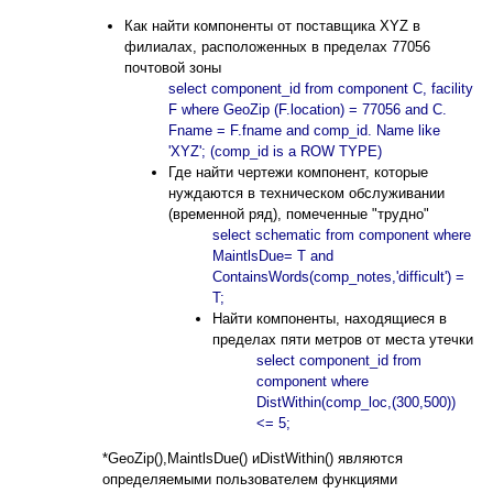
Как найти компоненты от поставщика XYZ в
филиалах, расположенных в пределах 77056
почтовой зоны
select component_id from component C, facility
F where GeoZip (F.location) = 77056 and C.
Fname = F.fname and comp_id. Name like
'XYZ'; (comp_id is a ROW TYPE)
Где найти чертежи компонент, которые
нуждаются в техническом обслуживании
(временной ряд), помеченные "трудно"
select schematic from component where
MaintlsDue= T and
ContainsWords(comp_notes,'difficult') =
T;
Найти компоненты, находящиеся в
пределах пяти метров от места утечки
select component_id from
component where
DistWithin(comp_loc,(300,500))
<= 5;
*GeoZip(),MaintlsDue() иDistWithin() являются
определяемыми пользователем функциями