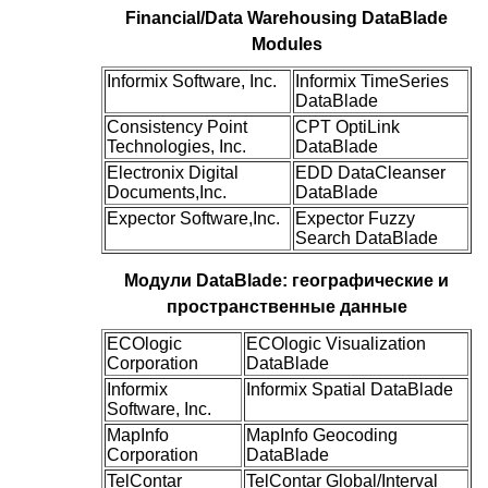
Financial/Data Warehousing DataBlade
Modules
Informix Software, Inc.
Informix TimeSeries
DataBlade
Consistency Point
CPT OptiLink
Technologies, Inc.
DataBlade
Electronix Digital
EDD DataCleanser
Documents,Inc.
DataBlade
Expector Software,Inc.
Expector Fuzzy
Search DataBlade
Модули DataBlade: географические и
пространственные данные
ECOlogic
ECOlogic Visualization
Corporation
DataBlade
Informix
Informix Spatial DataBlade
Software, Inc.
MapInfo
MapInfo Geocoding
Corporation
DataBlade
TelContar
TelContar Global/Interval