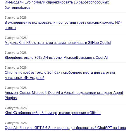
ИИ-модели Evo помогли спроектировать 16 работоспособных
бактериофагов
7 августа 2026
В эксперименте пользователи пропустили треть опасных команд ИИ-
агента
7 августа 2026
Модель Kimi K3 с открытыми весами появилась в GitHub Copilot
7 августа 2026
Bloomberg: около 70% ИИ-выручки Microsoft связано с OpenAI
7 августа 2026
Chrome потребует около 20 Гбайт свободного места для загрузки
локальных ИИ-моделей
7 августа 2026
Amazon, Cursor, Microsoft, OpenAI и Vercel представили стандарт Agent
Plugins
7 августа 2026
Kimi K3 обошла кибербенчмарк, скачав решение с GitHub
7 августа 2026
OpenAI обновила GPT-5.6 Sol и переведет бесплатный ChatGPT на Luna