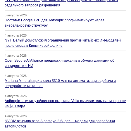
EFF: рекламные SDK для Android могут передавать геолокацию без
отдельного запроса разрешения
5 августа 2026
Поставки Google TPU для Anthropic профинансируют через
внебалансовую структуру
4 августа 2026
NYT: Белый дом отложил ограничения против китайских ИИ-моделей
после спора в Кремниевой долине
4 августа 2026
Open Secure AI Alliance предложил механизм обмена данными об
инцидентах с ИИ
4 августа 2026
Mariana Minerals привлекла $310 млн на автоматизацию добычи и
переработки металлов
4 августа 2026
Anthropic закупит у облачного стартапа Volta вычислительные мощности
на $10 млрд
4 августа 2026
NVIDIA открыла веса Alpamayo 2 Super — модели для разработки
автопилотов