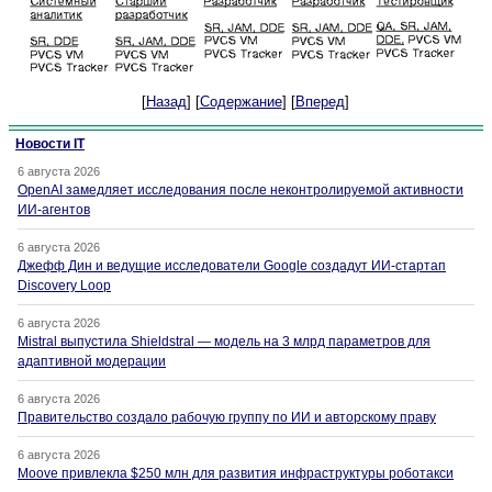
[
Назад
] [
Содержание
] [
Вперед
]
Новости IT
6 августа 2026
OpenAI замедляет исследования после неконтролируемой активности
ИИ-агентов
6 августа 2026
Джефф Дин и ведущие исследователи Google создадут ИИ-стартап
Discovery Loop
6 августа 2026
Mistral выпустила Shieldstral — модель на 3 млрд параметров для
адаптивной модерации
6 августа 2026
Правительство создало рабочую группу по ИИ и авторскому праву
6 августа 2026
Moove привлекла $250 млн для развития инфраструктуры роботакси