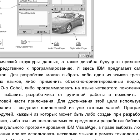
ической структуры данных, а также дизайна будущего прилож
осредственно к программированию. И здесь IBM предлагает с
ов. Для разработки можно выбрать либо один из языков трет
ых языков, либо применить объектно-ориентированный подхо
, O-o Cobol, либо программировать на языке четвертого поколени
 избавить разработчика от рутинной работы и позволить 
ловой части приложения. Для достижения этой цели использу
ования - создание приложений из уже готовых частей. Прогр
одулей, каждый из которых может быть либо создан при разрабо
ика, либо взят из поставляемых со средствами разработки библио
изуального программирования IBM VisualAge, в праве выбрать л
ния или же использовать несколько языков в рамках технологии