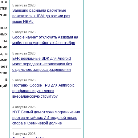
 эта
5 августа 2026
тки
Samsung раскрыла расчётные
гие
показатели zHBM: до восьми раз
выше HBM5
ных
5 августа 2026
ных
Google начнет отключать Assistant на
я на
мобильных устройствах 4 сентября
ание
о, в
5 августа 2026
EFF: рекламные SDK для Android
кими
могут передавать геолокацию без
меет
отдельного запроса разрешения
ства
е в
5 августа 2026
аций
Поставки Google TPU для Anthropic
профинансируют через
внебалансовую структуру
4 августа 2026
NYT: Белый дом отложил ограничения
против китайских ИИ-моделей после
спора в Кремниевой долине
4 августа 2026