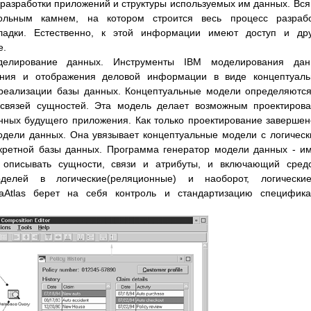
 разработки приложений и структуры используемых им данных. Вся
ольным камнем, на котором строится весь процесс разрабо
ладки. Естественно, к этой информации имеют доступ и дру
е.
делирование данных. Инструменты IBM моделирования дан
ения и отображения деловой информации в виде концептуаль
 реализации базы данных. Концептуальные модели определяютс
связей сущностей. Эта модель делает возможным проектиров
нных будущего приложения. Как только проектирование завершен
одели данных. Она увязывает концептуальные модели с логичес
нкретной базы данных. Программа генератор модели данных - и
 описывать сущности, связи и атрибуты, и включающий сред
оделей в логические(реляционные) и наоборот, логически
taAtlas берет на себя контроль и стандартизацию специфик