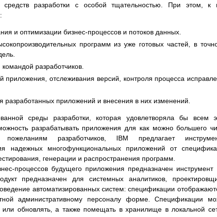
 средств разработки с особой тщательностью. При этом, к 
:
ния и оптимизации бизнес-процессов и потоков данных.
ысокопроизводительных программ из уже готовых частей, в точн
дель.
 командой разработчиков.
й приложения, отслеживания версий, контроля процесса исправл
я разработанных приложений и внесения в них изменений.
ованной среды разработки, которая удовлетворяла бы всем 
можность разрабатывать приложения для как можно большего ч
 пожеланиям разработчиков, IBM предлагает инструмен
ия надежных многофункциональных приложений от специфика
тестирования, генерации и распространения программ.
нес-процессов будущего приложения предназначен инструмент
родукт предназначен для системных аналитиков, проектировщ
поведение автоматизированных систем: спецификации отображают
ятной административному персоналу форме. Спецификации мо
 или обновлять, а также помещать в хранилище в локальной се