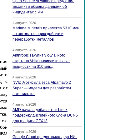
Open Secure AI Alliance предложил
механизм обмена данными об
инцидентах с ИИ
4 августа 2026
Mariana Minerals привлекла $310 млн
на автоматизацию добычи и
переработки металлов
4 августа 2026
Anthropic закупит у облачного
стартапа Volta вычислительные
ения
мощности на $10 млрд
амый
ьего
4 августа 2026
д с
NVIDIA открыла веса Alpamayo 2
я от
Super — модели для разработки
автопилотов
ему
ется
4 августа 2026
амма
AMD начала добавлять в Linux
тке,
поддержку дисплейного блока DCN6
тек.
для графики GFX13
юбой
4 августа 2026
 IBM
Google Cloud представила двух ИИ-