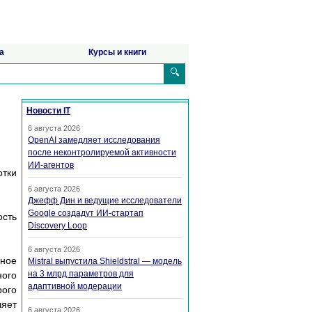
а
Курсы и книги
🔍
Новости IT
6 августа 2026
OpenAI замедляет исследования
после неконтролируемой активности
ИИ-агентов
тки
6 августа 2026
Джефф Дин и ведущие исследователи
Google создадут ИИ-стартап
ость
Discovery Loop
6 августа 2026
ьное
Mistral выпустила Shieldstral — модель
на 3 млрд параметров для
ного
адаптивной модерации
рого
ляет
6 августа 2026