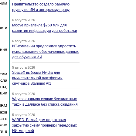
ним
Правительство создало рабочую
группу по ИИ и авторскому праву
6 августа 2026
Moove привлекла $250 млн для
ости
развития инфраструктуры роботакси
6 августа 2026
ИТ-компании предложили упростить
ения
использование обезличенных данных
для обучения ИИ
5 августа 2026
SpaceX выбрала Nvidia для
этим
вычислительной платформы
исла
спутников Starmind AI1
ты,
ции
5 августа 2026
Waymo открыла сервис беспилотных
такси в Далласе без списка ожидания
 IBM
иков
5 августа 2026
ся в
WIRED: Белый дом подготовил
жно
закрытую схему проверки передовых
ти в
ИИ-моделей