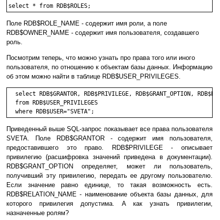
select * from RDB$ROLES;
Поле RDB$ROLE_NAME - содержит имя роли, а поле
RDB$OWNER_NAME - содержит имя пользователя, создавшего
роль.
Посмотрим теперь, что можно узнать про права того или иного
пользователя, по отношению к объектам базы данных. Информацию
об этом можно найти в таблице RDB$USER_PRIVILEGES.
  select RDB$GRANTOR, RDB$PRIVILEGE, RDB$GRANT_OPTION, RDB$REL
  from RDB$USER_PRIVILEGES

Приведенный выше SQL-запрос показывает все права пользователя
SVETA. Поле RDB$GRANTOR - содержит имя пользователя,
предоставившего это право. RDB$PRIVILEGE - описывает
привилегию (расшифровка значений приведена в документации).
RDB$GRANT_OPTION определяет, может ли пользователь,
получивший эту привилегию, передать ее другому пользователю.
Если значение равно единице, то такая возможность есть.
RDB$RELATION_NAME - наименование объекта базы данных, для
которого привилегия допустима. А как узнать привилегии,
назначенные ролям?