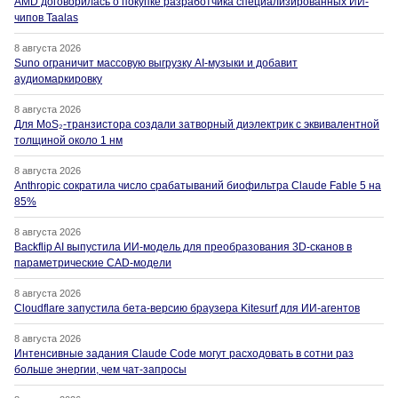
AMD договорилась о покупке разработчика специализированных ИИ-
чипов Taalas
8 августа 2026
Suno ограничит массовую выгрузку AI-музыки и добавит
аудиомаркировку
8 августа 2026
Для MoS₂-транзистора создали затворный диэлектрик с эквивалентной
толщиной около 1 нм
8 августа 2026
Anthropic сократила число срабатываний биофильтра Claude Fable 5 на
85%
8 августа 2026
Backflip AI выпустила ИИ-модель для преобразования 3D-сканов в
параметрические CAD-модели
8 августа 2026
Cloudflare запустила бета-версию браузера Kitesurf для ИИ-агентов
8 августа 2026
Интенсивные задания Claude Code могут расходовать в сотни раз
больше энергии, чем чат-запросы