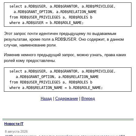
  select a.RDB$USER, a.RDB$GRANTOR, a.RDB$PRIVILEGE,

    a.RDB$GRANT_OPTION, a.RDB$RELATION_NAME

  from RDB$USER_PRIVILEGES a, RDB$ROLES b

Этот запрос почти идентичен предыдущему по выдаваемым
результатам, кроме поля a.RDB$USER. Оно содержит, в данном
случае, наименование роли.
Изменив немного предыдущий запрос, можно узнать, права каких
ролей кому предоставлены.
  select a.RDB$USER, a.RDB$GRANTOR, a.RDB$PRIVILEGE,

     a.RDB$GRANT_OPTION, a.RDB$RELATION_NAME

  from RDB$USER_PRIVILEGES a, RDB$ROLES b

Назад
|
Содержание
|
Вперед
Новости IT
8 августа 2026