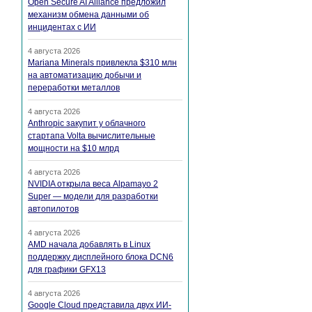
Open Secure AI Alliance предложил
механизм обмена данными об
инцидентах с ИИ
4 августа 2026
Mariana Minerals привлекла $310 млн
на автоматизацию добычи и
переработки металлов
4 августа 2026
Anthropic закупит у облачного
стартапа Volta вычислительные
мощности на $10 млрд
4 августа 2026
NVIDIA открыла веса Alpamayo 2
Super — модели для разработки
автопилотов
4 августа 2026
AMD начала добавлять в Linux
поддержку дисплейного блока DCN6
для графики GFX13
4 августа 2026
Google Cloud представила двух ИИ-