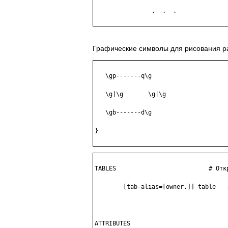
                .  .  .

Графические символы для рисования р
   \gp-------q\g

   \g|\g       \g|\g

   \gb-------d\g

}

TABLES                          # Откр
        [tab-alias=[owner.]] table   .
ATTRIBUTES
