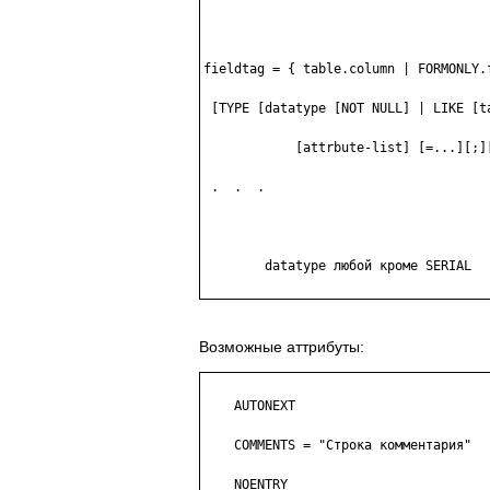
fieldtag = { table.column | FORMONLY.f
 [TYPE [datatype [NOT NULL] | LIKE [ta
            [attrbute-list] [=...][;][
 .  .  .

        datatype любой кроме SERIAL

Возможные аттрибуты:
    AUTONEXT

    COMMENTS = "Строка комментария"

    NOENTRY
