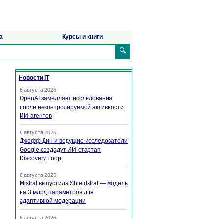
а
Курсы и книги
🔍
Новости IT
6 августа 2026
OpenAI замедляет исследования
после неконтролируемой активности
ИИ-агентов
6 августа 2026
Джефф Дин и ведущие исследователи
Google создадут ИИ-стартап
Discovery Loop
6 августа 2026
Mistral выпустила Shieldstral — модель
на 3 млрд параметров для
адаптивной модерации
6 августа 2026