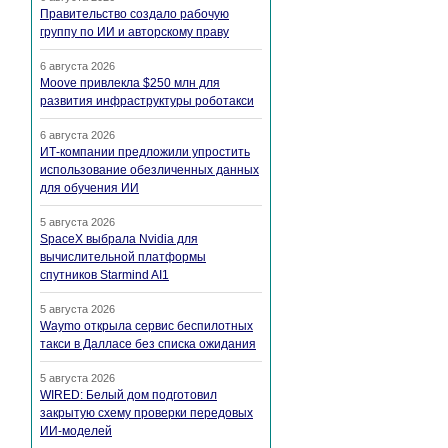
Правительство создало рабочую
группу по ИИ и авторскому праву
6 августа 2026
Moove привлекла $250 млн для
развития инфраструктуры роботакси
6 августа 2026
ИТ-компании предложили упростить
использование обезличенных данных
для обучения ИИ
5 августа 2026
SpaceX выбрала Nvidia для
вычислительной платформы
спутников Starmind AI1
5 августа 2026
Waymo открыла сервис беспилотных
такси в Далласе без списка ожидания
5 августа 2026
WIRED: Белый дом подготовил
закрытую схему проверки передовых
ИИ-моделей