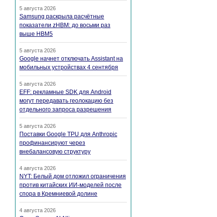
5 августа 2026
Samsung раскрыла расчётные
показатели zHBM: до восьми раз
выше HBM5
5 августа 2026
Google начнет отключать Assistant на
мобильных устройствах 4 сентября
5 августа 2026
EFF: рекламные SDK для Android
могут передавать геолокацию без
отдельного запроса разрешения
5 августа 2026
Поставки Google TPU для Anthropic
профинансируют через
внебалансовую структуру
4 августа 2026
NYT: Белый дом отложил ограничения
против китайских ИИ-моделей после
спора в Кремниевой долине
4 августа 2026