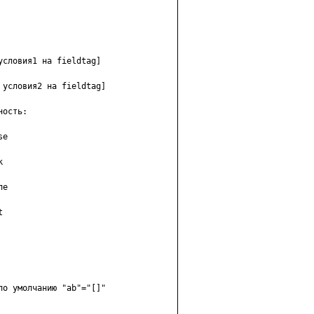
словия1 на fieldtag]

условия2 на fieldtag]

ость:

е



е



о умолчанию "ab"="[]"
