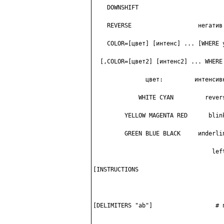
    DOWNSHIFT

    REVERSE                   негатив

    COLOR=[цвет] [интенс] ... [WHERE у
  [,COLOR=[цвет2] [интенс2] ... WHERE 
               цвет:         интенсивн
             WHITE CYAN         revers
         YELLOW MAGENTA RED      blink
         GREEN BLUE BLACK     ипderliп
                                  left
[INSTRUCTIONS

[DELIMITERS "ab"]                  # п