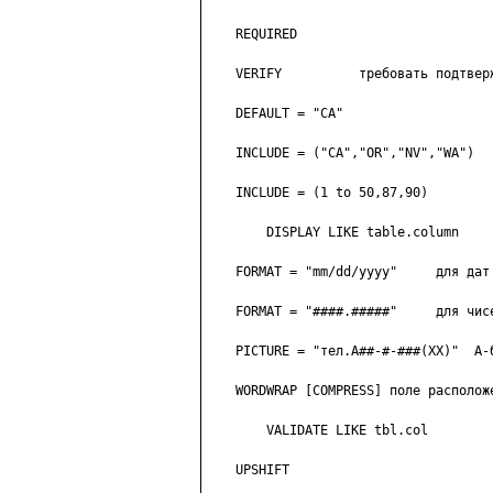
    REQUIRED

    VERIFY          требовать подтверж
    DEFAULT = "CA"

    INCLUDE = ("CA","OR","NV","WA")

    INCLUDE = (1 to 50,87,90)

        DISPLAY LIKE table.column

    FORMAT = "mm/dd/yyyy"     для дат

    FORMAT = "####.#####"     для чисе
    PICTURE = "тел.A##-#-###(XX)"  А-б
    WORDWRAP [COMPRESS] поле расположе
        VALIDATE LIKE tbl.col

    UPSHIFT
