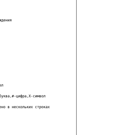
дения

л

уква,#-цифра,X-символ

но в нескольких строках
