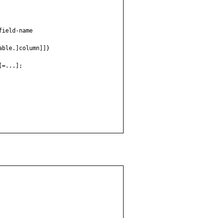
ield-name

ble.]column]]}

=...];
