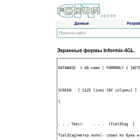
архив
Данные
Разраб
Экранные формы Informix-4GL.
DATABASE  { db-name | FORMONLY } [WITH
SCREEN   [ SIZE lines [BY columns] ]

{

. . . Текст     . . .  [fieldtag  ]

fieldtag(метка поля)- слово из букв и 