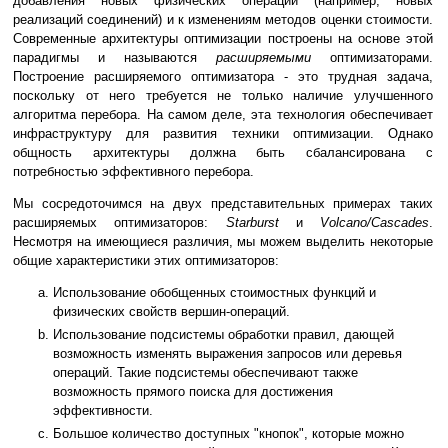
добавления новых физических операций (например, новых
реализаций соединений) и к изменениям методов оценки стоимости.
Современные архитектуры оптимизации построены на основе этой
парадигмы и называются
расширяемыми
оптимизаторами.
Построение расширяемого оптимизатора - это трудная задача,
поскольку от него требуется не только наличие улучшенного
алгоритма перебора. На самом деле, эта технология обеспечивает
инфраструктуру для развития техники оптимизации. Однако
общность архитектуры должна быть сбалансирована с
потребностью эффективного перебора.
Мы сосредоточимся на двух представительных примерах таких
расширяемых оптимизаторов:
Starburst
и
Volcano/Cascades
.
Несмотря на имеющиеся различия, мы можем выделить некоторые
общие характеристики этих оптимизаторов:
Использование обобщенных стоимостных функций и
физических свойств вершин-операций.
Использование подсистемы обработки правил, дающей
возможность изменять выражения запросов или деревья
операций. Такие подсистемы обеспечивают также
возможность прямого поиска для достижения
эффективности.
Большое количество доступных "кнопок", которые можно