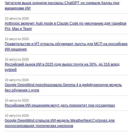
Читатели выше оценили рассказы ChatGPT, но снижали баллы при
маркировке ИИ
10 августа 2026
Anthropic включит Auto mode в Claude Code по умолчанию для тарифов
Pro, Max и Team
10 августа 2026
Правительство и ИТ-отрасль обсуждают льготы для МСП на российские
ИИ-решения
10 августа 2026
Российский рынок ИИ в 2025 году вырос почти на 30%, до 316 млрд
рублей
10 августа 2026
Google DeepMind преобразовала Gemma 4 в диффузионную модель
без обучения с нуля
10 августа 2026
Российским ИИ-решениям могут дать приоритет при госзакупках
10 августа 2026
Google DeepMind открыла ИИ-модель WeatherNext Cyclones для
прогнозирования тропических циклонов