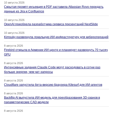
10 августа 2026
Скрытая промпт-инъекция в PDF заставила Atlassian Rovo передать
данные из Jira и Confluence
10 августа 2026
OpenAI приобрела разработчика сервиса презентаций NextSlide
10 августа 2026
Kimsuky развернула локальную ИИ-инфраструктуру для киберопераций
8 августа 2026
Firebird открыла в Армении ИИ-центр и планирует развернуть 70 тысяч
GPU
8 августа 2026
Интенсивные задания Claude Code могут расходовать в сотни раз
больше энергии, чем чат-запросы
8 августа 2026
Cloudflare запустила бета-версию браузера Kitesurf для ИИ-агентов
8 августа 2026
Backflip AI выпустила ИИ-модель для преобразования 3D-сканов в
параметрические CAD-модели
8 августа 2026