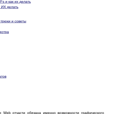
IFs и как их делать
к ИХ делать
трюки и советы
мотра
атов
e Web отчасти обязана именно возможности графического