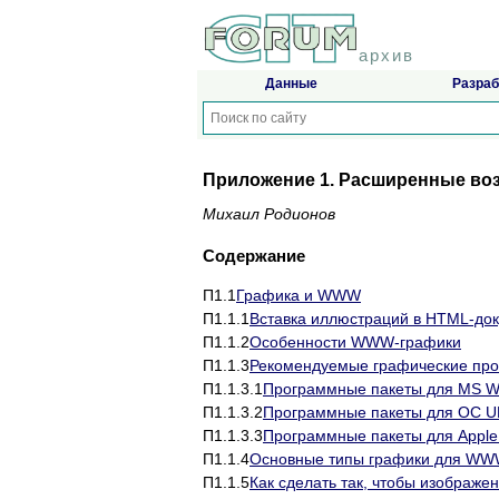
архив
Данные
Разраб
Приложение 1. Расширенные во
Михаил Родионов
Содержание
П1.1
Графика и WWW
П1.1.1
Вставка иллюстраций в HTML-до
П1.1.2
Особенности WWW-графики
П1.1.3
Рекомендуемые графические пр
П1.1.3.1
Программные пакеты для MS Wi
П1.1.3.2
Программные пакеты для ОС U
П1.1.3.3
Программные пакеты для Apple
П1.1.4
Основные типы графики для W
П1.1.5
Как сделать так, чтобы изображе