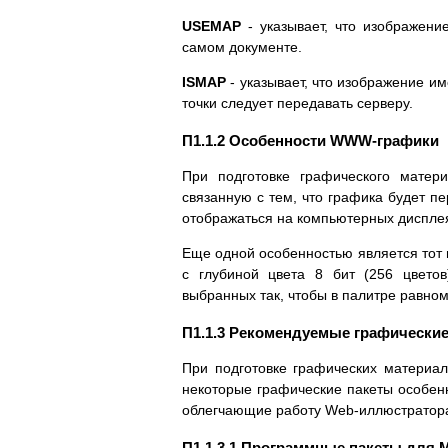
USEMAP
- указывает, что изображен
самом документе.
ISMAP
- указывает, что изображение и
точки следует передавать серверу.
П1.1.2 Особенности WWW-графики
При подготовке графического матер
связанную с тем, что графика будет пер
отображаться на компьютерных диспле
Еще одной особенностью является тот 
с глубиной цвета 8 бит (256 цветов
выбранных так, чтобы в палитре равном
П1.1.3 Рекомендуемые графически
При подготовке графических матери
некоторые графические пакеты особен
облегчающие работу Web-иллюстратор
П1.1.3.1 Программные пакеты для 