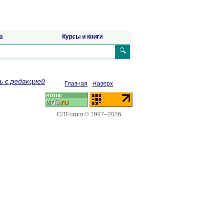
а
Курсы и книги
🔍
ь с редакцией
Главная
·
Наверх
CITForum © 1997–2026