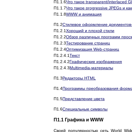
П1.1.6
Что такое transparent/interlaced G
П1.1.7
Что такое progressive JPEGs и ка
П1.1.8
WWW и анимация
П1.2
Стилевое оформление документов-
П1.2.1
Хороший и плохой стили
П1.2.2
Обзор различных программ прос
П1.2.3
Тестирование страниц
П1.2.4
Оптимизация Web-страниц
П1.2.4.1
Текст
П1.2.4.2
Графические изображения
П1.2.4.3
Multimedia-материалы
П1.3
Редакторы HTML
П1.4
Программы преобразования форм
П1.5
Представление цвета
П1.6
Специальные символы
П1.1 Графика и WWW
Своей популярностью сеть World Wid