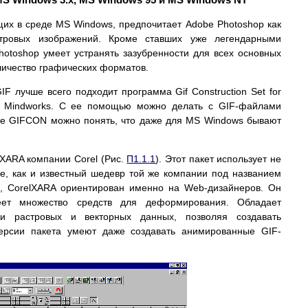
их в среде MS Windows, предпочитает Adobe Photoshop как
стровых изображений. Кроме ставших уже легендарными
otoshop умеет устранять зазубренности для всех основных
личество графических форматов.
 лучше всего подходит программа Gif Construction Set for
 Mindworks. С ее помощью можно делать с GIF-файлами
ере GIFCON можно понять, что даже для MS Windows бывают
XARA компании Corel (Рис.
П1.1.1
). Этот пакет использует не
же, как и известный шедевр той же компании под названием
!, CorelXARA ориентирован именно на Web-дизайнеров. Он
меет множество средств для деформирования. Обладает
ки растровых и векторных данных, позволяя создавать
рсии пакета умеют даже создавать анимированные GIF-