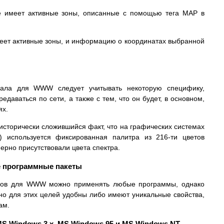
ие имеет активные зоны, описанные с помощью тега MAP в
меет активные зоны, и информацию о координатах выбранной
иала для WWW следует учитывать некоторую специфику,
едаваться по сети, а также с тем, что он будет, в основном,
ях.
исторически сложившийся факт, что на графических системах
) используется фиксированная палитра из 216-ти цветов
ерно присутствовали цвета спектра.
е программные пакеты
алов для WWW можно применять любые программы, однако
но для этих целей удобны либо имеют уникальные свойства,
ам.
MS Windows 3.x, MS Windows 95 и MS Windows NT