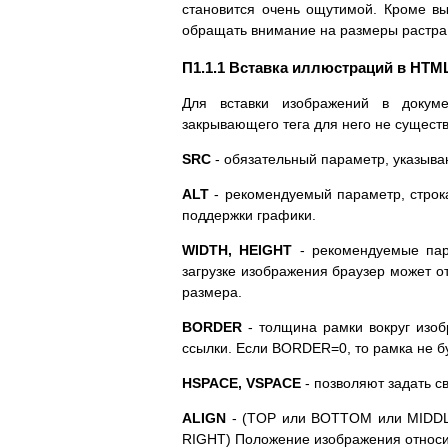
становится очень ощутимой. Кроме в
обращать внимание на размеры растра 
П1.1.1 Вставка иллюстраций в HT
Для вставки изображений в докуме
закрывающего тега для него не существу
SRC
- обязательный параметр, указыв
ALT
- рекомендуемый параметр, строка
поддержки графики.
WIDTH, HEIGHT
- рекомендуемые пар
загрузке изображения браузер может о
размера.
BORDER
- толщина рамки вокруг изоб
ссылки. Если BORDER=0, то рамка не б
HSPACE, VSPACE
- позволяют задать с
ALIGN
- (TOP или BOTTOM или MIDDLE
RIGHT) Положение изображения относи