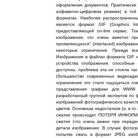
оформления документов. Практически 
алфавитно-цифровом режиме) в той
форматах. Наиболее распространенн
является формат GIF (Graphics In
предоставляющей on-line сервис. Т
изображения, что очень заметно пр
проявляющихся'' (interlaced) изображ
некоторые ограничения. Прежде все
Изображения в файлах формата GIF не
устройства отображения, способные
доступны, проблема эта не стояла так
(большинство современных видеоада
ограничение это стало ощущаться оч
представления графики для WWW с
разработанный группой экспертов по 
изображений фотографического качеств
цветов. Основным недостатком (и, в то
сжатии происходит ПОТЕРЯ ИНФОРМА
сжатия (что очень важно при переда
детали изображения. В случае фотогр
попытке сжать в формат JPEG изобр