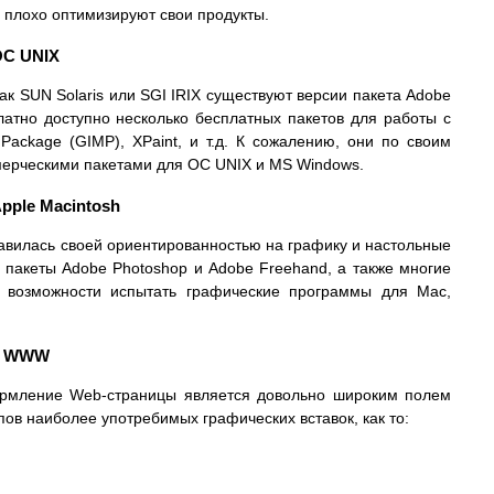
 плохо оптимизируют свои продукты.
ОС UNIX
ак SUN Solaris или SGI IRIX существуют версии пакета Adobe
платно доступно несколько бесплатных пакетов для работы с
 Package (GIMP), XPaint, и т.д. К сожалению, они по своим
мерческими пакетами для ОС UNIX и MS Windows.
pple Macintosh
авилась своей ориентированностью на графику и настольные
 пакеты Adobe Photoshop и Adobe Freehand, а также многие
л возможности испытать графические программы для Mac,
ля WWW
ормление Web-страницы является довольно широким полем
пов наиболее употребимых графических вставок, как то: