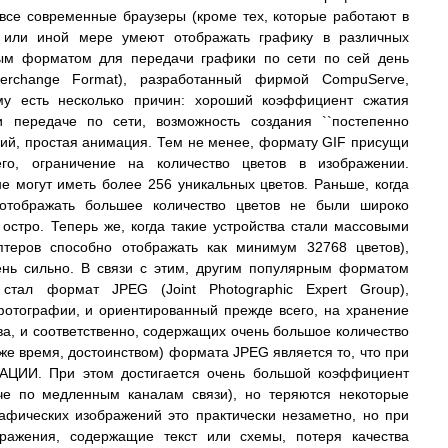
все современные браузеры (кроме тех, которые работают в
 или иной мере умеют отображать графику в различных
ым форматом для передачи графики по сети по сей день
terchange Format), разработанный фирмой CompuServe,
ому есть несколько причин: хороший коэффициент сжатия
и передаче по сети, возможность создания ``постепенно
ений, простая анимация. Тем не менее, формату GIF присущи
го, ограничение на количество цветов в изображении.
 могут иметь более 256 уникальных цветов. Раньше, когда
 отображать большее количество цветов не были широко
 остро. Теперь же, когда такие устройства стали массовыми
птеров способно отображать как минимум 32768 цветов),
ень сильно. В связи с этим, другим популярным форматом
тал формат JPEG (Joint Photographic Expert Group),
фотографии, и ориентированный прежде всего, на хранение
а, и соответственно, содержащих очень большое количество
 же время, достоинством) формата JPEG является то, что при
ЦИИ. При этом достигается очень большой коэффициент
че по медленным каналам связи), но теряются некоторые
афических изображений это практически незаметно, но при
ажения, содержащие текст или схемы, потеря качества