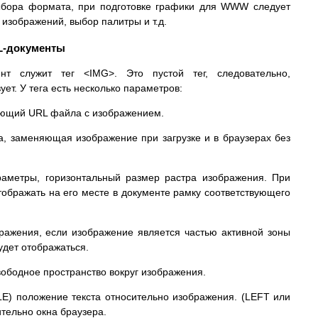
ыбора формата, при подготовке графики для WWW следует
изображений, выбор палитры и т.д.
ML-документы
нт служит тег <IMG>. Это пустой тег, следовательно,
ет. У тега есть несколько параметров:
ающий URL файла с изображением.
, заменяющая изображение при загрузке и в браузерах без
аметры, горизонтальный размер растра изображения. При
тображать на его месте в документе рамку соответствующего
ражения, если изображение является частью активной зоны
удет отображаться.
вободное пространство вокруг изображения.
) положение текста относительно изображения. (LEFT или
тельно окна браузера.