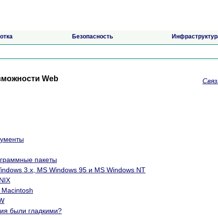
отка
Безопасность
Инфраструктур
зможности Web
Связ
кументы
ограммные пакеты
ndows 3.x, MS Windows 95 и MS Windows NT
NIX
 Macintosh
WW
ния были гладкими?