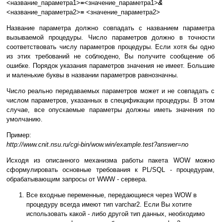
<название_параметра1>
=
<значение_параметра1>
&
<название_параметра2>
=
<значение_параметра2>
Название параметра должно совпадать с названием параметра
вызываемой процедуры. Число параметров должно в точности
соответствовать числу параметров процедуры. Если хотя бы одно
из этих требований не соблюдено, Вы получите сообщение об
ошибке. Порядок указания параметров значения не имеет. Большие
и маленькие буквы в названии параметров равнозначны.
Число реально передаваемых параметров может и не совпадать с
числом параметров, указанных в спецификации процедуры. В этом
случае, все опускаемые параметры должны иметь значения по
умолчанию.
Пример:
http://www.cnit.nsu.ru/cgi-bin/wow.win/example.test?answer=no
Исходя из описанного механизма работы пакета WOW можно
сформулировать основные требования к PL/SQL - процедурам,
обрабатывающим запросы от WWW - сервера.
Все входные переменные, передающиеся через WOW в
процедуру всегда имеют тип varchar2. Если Вы хотите
использовать какой - либо другой тип данных, необходимо