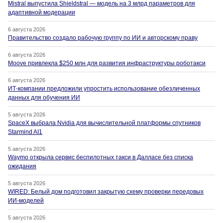
Mistral выпустила Shieldstral — модель на 3 млрд параметров для
адаптивной модерации
6 августа 2026
Правительство создало рабочую группу по ИИ и авторскому праву
6 августа 2026
Moove привлекла $250 млн для развития инфраструктуры роботакси
6 августа 2026
ИТ-компании предложили упростить использование обезличенных
данных для обучения ИИ
5 августа 2026
SpaceX выбрала Nvidia для вычислительной платформы спутников
Starmind AI1
5 августа 2026
Waymo открыла сервис беспилотных такси в Далласе без списка
ожидания
5 августа 2026
WIRED: Белый дом подготовил закрытую схему проверки передовых
ИИ-моделей
5 августа 2026