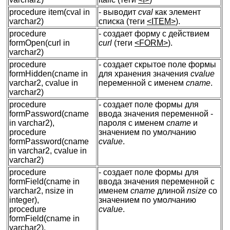
procedure item(cval in
- выводит
cval
как элемент
varchar2)
списка (теги
<ITEM>
).
procedure
- создает форму с действием
formOpen(curl in
curl
(теги
<FORM>
).
varchar2)
procedure
- создает скрытое поле формы
formHidden(cname in
для хранения значения
cvalue
varchar2, cvalue in
переменной с именем
cname
.
varchar2)
procedure
- создает поле формы для
formPassword(cname
ввода значения переменной -
in varchar2),
пароля с именем
cname
и
procedure
значением по умолчанию
formPassword(cname
cvalue
.
in varchar2, cvalue in
varchar2)
procedure
- создает поле формы для
formField(cname in
ввода значения переменной с
varchar2, nsize in
именем
cname
длиной
nsize
со
integer),
значением по умолчанию
procedure
cvalue
.
formField(cname in
varchar2),