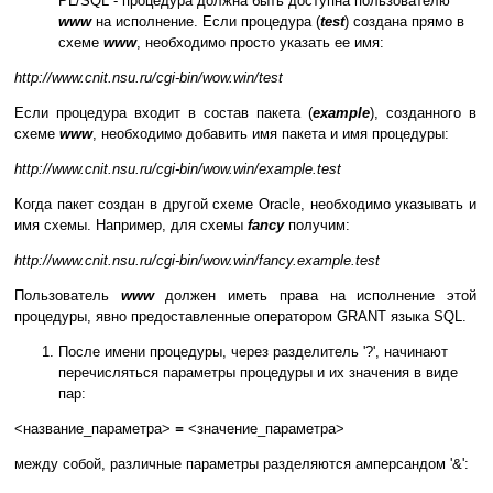
PL/SQL - процедура должна быть доступна пользователю
www
на исполнение. Если процедура (
test
) создана прямо в
схеме
www
, необходимо просто указать ее имя:
http://www.cnit.nsu.ru/cgi-bin/wow.win/test
Если процедура входит в состав пакета (
example
), созданного в
схеме
www
, необходимо добавить имя пакета и имя процедуры:
http://www.cnit.nsu.ru/cgi-bin/wow.win/example.test
Когда пакет создан в другой схеме Oracle, необходимо указывать и
имя схемы. Например, для схемы
fancy
получим:
http://www.cnit.nsu.ru/cgi-bin/wow.win/fancy.example.test
Пользователь
www
должен иметь права на исполнение этой
процедуры, явно предоставленные оператором GRANT языка SQL.
После имени процедуры, через разделитель '?', начинают
перечисляться параметры процедуры и их значения в виде
пар:
<название_параметра>
=
<значение_параметра>
между собой, различные параметры разделяются амперсандом '&':