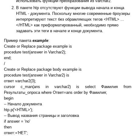
использовать функции преобразования из varchar2.
В пакете htp отсутствуют функции вывода начала и конца
HTML - документа. Поскольку многие современные броузеры
интерпретируют текст без обрамляющих тегов <HTML> ...
</HTML> как преформатированный, необходимо прямо
задавать эти теги в начале и конце документа.
Пример пакета
example
:
Create or Replace package example is
procedure test(answer in Varchar2);
end;
/
Create or Replace package body example is
procedure test(answer in Varchar2) is
ответ varchar2(3);
cursor c_man(ans in varchar2) is select Фамилия from
Результаты_опроса where Ответ=ans order by Фамилия;
begin
-- Начало документа
htp.p('<HTML>');
-- Вывод названия страницы и заголовка
if answer = 'no'
then
ответ:='НЕТ';