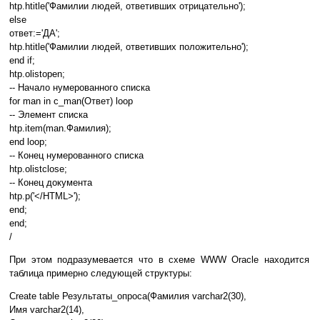
htp.htitle('Фамилии людей, ответивших отрицательно');
else
ответ:='ДА';
htp.htitle('Фамилии людей, ответивших положительно');
end if;
htp.olistopen;
-- Начало нумерованного списка
for man in c_man(Ответ) loop
-- Элемент списка
htp.item(man.Фамилия);
end loop;
-- Конец нумерованного списка
htp.olistclose;
-- Конец документа
htp.p('</HTML>');
end;
end;
/
При этом подразумевается что в схеме WWW Oracle находится
таблица примерно следующей структуры:
Create table Результаты_опроса(Фамилия varchar2(30),
Имя varchar2(14),