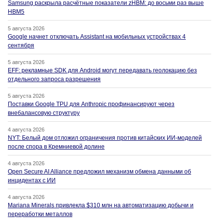
Samsung раскрыла расчётные показатели zHBM: до восьми раз выше
HBM5
5 августа 2026
Google начнет отключать Assistant на мобильных устройствах 4
сентября
5 августа 2026
EFF: рекламные SDK для Android могут передавать геолокацию без
отдельного запроса разрешения
5 августа 2026
Поставки Google TPU для Anthropic профинансируют через
внебалансовую структуру
4 августа 2026
NYT: Белый дом отложил ограничения против китайских ИИ-моделей
после спора в Кремниевой долине
4 августа 2026
Open Secure AI Alliance предложил механизм обмена данными об
инцидентах с ИИ
4 августа 2026
Mariana Minerals привлекла $310 млн на автоматизацию добычи и
переработки металлов