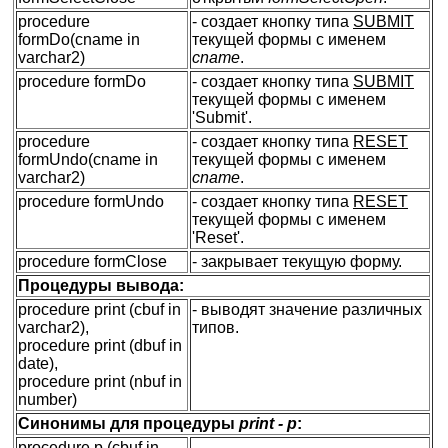
procedure
- создает кнопку типа
SUBMIT
formDo(cname in
текущей формы с именем
varchar2)
cname
.
procedure formDo
- создает кнопку типа
SUBMIT
текущей формы с именем
'Submit'.
procedure
- создает кнопку типа
RESET
formUndo(cname in
текущей формы с именем
varchar2)
cname
.
procedure formUndo
- создает кнопку типа
RESET
текущей формы с именем
'Reset'.
procedure formClose
- закрывает текущую форму.
Процедуры вывода:
procedure print (cbuf in
- выводят значение различных
varchar2),
типов.
procedure print (dbuf in
date),
procedure print (nbuf in
number)
Синонимы для процедуры
print - p
:
procedure p (cbuf in