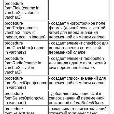
procedure
formField(cname in
varchar2, cvalue in
varchar2)
procedure
- создает многострочное поле
formText(cname in
формы (длиной
ncol
, высотой
varchar2, nrow in
nrow
) для ввода значения
integer, ncol in integer)
переменной с именем
cname
.
procedure
- создает элемент checkbox для
formCheckbox(cname
ввода значения логической
in varchar2)
переменной
cname
.
procedure
- создает элемент radiobutton
formRadio(cname in
для ввода одного из значений
varchar2, cval in
cval
переменной
cname
.
varchar2)
procedure
- создает список значений для
formSelectOpen(cname
переменной с именем
cname
.
in varchar2)
procedure
- добавляет значение cval в
formSelectOption(cval
список значений переменной,
in varchar2)
описанной в
formSelectOpen
.
procedure
- заканчивает список значений,
formSelectClose
открытый
formSelectOpen
.