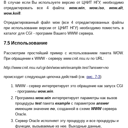
В случае если Вы используете версию от ЦНИТ НГУ, необходимо
отредактировать все 4 файла:
wow.win
,
wow.iso
,
wow.alt
,
wow.koi8
.
Отредактированный файл wow (все 4 отредактированных файлы
при использовании версии от ЦНИТ НГУ) необходимо поместить в
каталог для CGI - программ Вашего WWW сервера.
7.5 Использование
Рассмотрим простейший пример с использованием пакета WOW.
При обращении к WWW - серверу
www.cnit.nsu.ru
по URL:
http://www.cnit.nsu.ru/cgi-bin/wow.win/example.test?answer=no
происходит следующая цепочка действий (см.
рис. 7-3
):
WWW - сервер интерпретирует это обращение как запуск CGI
- программы
wow.win
.
Программа
wow.win
интерпретирует параметры как вызов
процедуры
test
пакета
example
с параметром
answer
имеющим значение
no
, созданной в схеме
WWW
сервера
Oracle.
Сервер Oracle исполняет эту процедуру и все процедуры и
функции, вызываемые из нее. Выходные данные,