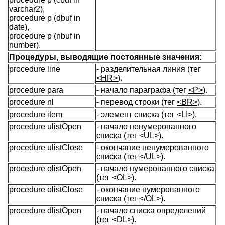
varchar2),
procedure p (dbuf in
date),
procedure p (nbuf in
number).
Процедуры, выводящие постоянные значения:
procedure line
- разделительная линия (тег
<HR>
).
procedure para
- начало параграфа (тег
<P>
).
procedure nl
- перевод строки (тег
<BR>
).
procedure item
- элемент списка (тег
<LI>
).
procedure ulistOpen
- начало ненумерованного
списка (
тег <UL>
).
procedure ulistClose
- окончание ненумерованного
списка (тег
</UL>
).
procedure olistOpen
- начало нумерованного списка
(тег
<OL>
).
procedure olistClose
- окончание нумерованного
списка (тег
</OL>
).
procedure dlistOpen
- начало списка определений
(тег
<DL>
).