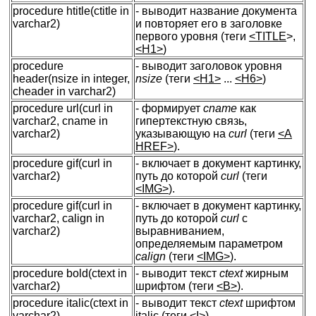
procedure htitle(ctitle in
- выводит название документа
varchar2)
и повторяет его в заголовке
первого уровня (теги
<TITLE
>,
<H1>
)
procedure
- выводит заголовок уровня
header(nsize in integer,
nsize
(теги
<H1>
...
<H6>
)
cheader in varchar2)
procedure url(curl in
- формирует
cname
как
varchar2, cname in
гипертекстную связь,
varchar2)
указывающую на
curl
(теги
<A
HREF>
).
procedure gif(curl in
- включает в документ картинку,
varchar2)
путь до которой
curl
(теги
<IMG>
).
procedure gif(curl in
- включает в документ картинку,
varchar2, calign in
путь до которой
curl
с
varchar2)
выравниванием,
определяемым параметром
calign
(теги
<IMG>
).
procedure bold(ctext in
- выводит текст
ctext
жирным
varchar2)
шрифтом (теги
<B>
).
procedure italic(ctext in
- выводит текст
ctext
шрифтом
varchar2)
italic (теги
<I>
)