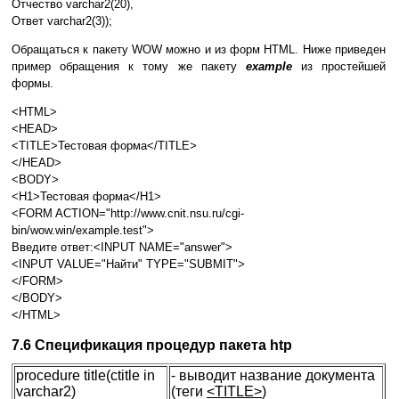
Отчество varchar2(20),
Ответ varchar2(3));
Обращаться к пакету WOW можно и из форм HTML. Ниже приведен
пример обращения к тому же пакету
example
из простейшей
формы.
<HTML>
<HEAD>
<TITLE>Тестовая форма</TITLE>
</HEAD>
<BODY>
<H1>Тестовая форма</H1>
<FORM ACTION="http://www.cnit.nsu.ru/cgi-
bin/wow.win/example.test">
Введите ответ:<INPUT NAME="answer">
<INPUT VALUE="Найти" TYPE="SUBMIT">
</FORM>
</BODY>
</HTML>
7.6 Спецификация процедур пакета htp
procedure title(ctitle in
- выводит название документа
varchar2)
(теги
<TITLE>
)