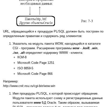
URL, обращающийся к процедуре PL/SQL должен быть построен по
определенным правилам и содержать ряд элементов:
Указатель на модуль пакета WOW, находящийся в каталоге
CGI - программ. Расширение программы
wow
-
.koi8
,
.win
,
.iso
,
.alt
определяет кодировку WWW - клиента:
КОИ-8
Microsoft Code Page 1251
ISO 8859-5
Microsoft Code Page 866
Например:
http://www.cnit.nsu.ru/cgi-bin/wow.win
Имя процедуры PL/SQL, к которой происходит обращение.
Модули пакета используют схему и регистрационные данные
пользователя
www
БД Oracle. Таким образом, вызываемая