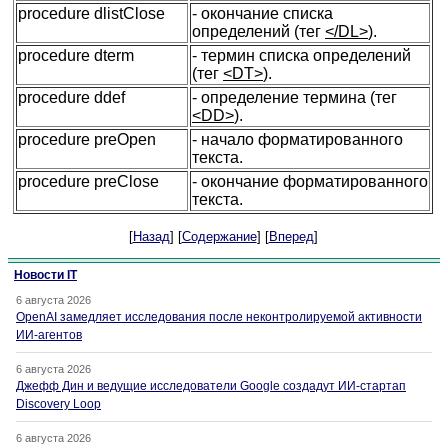
procedure dlistClose
- окончание списка
определений (тег
</DL>
).
procedure dterm
- термин списка определений
(тег
<DT>
).
procedure ddef
- определение термина (тег
<DD>
).
procedure preOpen
- начало форматированного
текста.
procedure preClose
- окончание форматированного
текста.
[
Назад
] [
Содержание
] [
Вперед
]
Новости IT
6 августа 2026
OpenAI замедляет исследования после неконтролируемой активности
ИИ-агентов
6 августа 2026
Джефф Дин и ведущие исследователи Google создадут ИИ-стартап
Discovery Loop
6 августа 2026