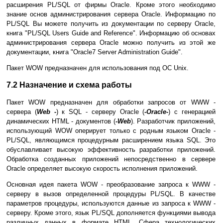
расширения PL/SQL от фирмы Oracle. Кроме этого необходимо
знание основ администрирования сервера Oracle. Информацию по
PL/SQL Вы можете получить из документации по серверу Oracle,
книга "PL/SQL Users Guide and Reference". Информацию об основах
администрирования сервера Oracle можно получить из этой же
документации, книга "Oracle7 Server Administration Guide".
Пакет WOW предназначен для использования под ОС Unix.
7.2 Назначение и схема работы
Пакет WOW предназначен для обработки запросов от WWW -
сервера (
Web -
) к SQL - серверу Oracle (
-Oracle-
) с генерацией
динамических HTML - документов (
-Web
). Разработчик приложений,
использующий WOW оперирует только с родным языком Oracle -
PL/SQL, являющимся процедурным расширением языка SQL. Это
обуславливает высокую эффективность разработки приложений.
Обработка созданных приложений непосредственно в сервере
Oracle определяет высокую скорость исполнения приложений.
Основная идея пакета WOW - преобразование запроса к WWW -
серверу в вызов определенной процедуры PL/SQL. В качестве
параметров процедуры, используются данные из запроса к WWW -
серверу. Кроме этого, язык PL/SQL дополняется функциями вывода
различных данных в формате HTML. Сфера технологических