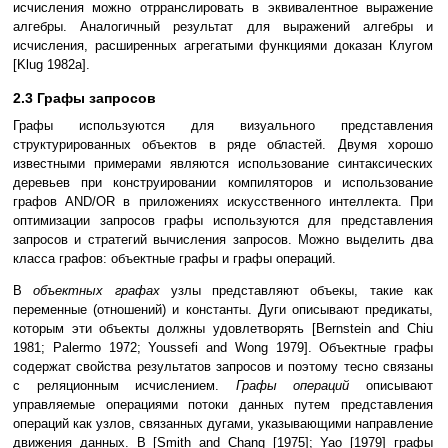
исчисления можно отрранслировать в эквивалентное выражение
алгебры. Аналогичный результат для выражений алгебры и
исчисления, расширенных агрегатыми функциями доказан Клугом
[Klug 1982a].
2.3 Графы запросов
Графы используются для визуального представления
структурированных объектов в ряде областей. Двумя хорошо
известными примерами являются использование синтаксических
деревьев при конструировании компиляторов и использование
графов AND/OR в приложениях искусственного интеллекта. При
оптимизации запросов графы используются для представления
запросов и стратегий вычисления запросов. Можно выделить два
класса графов: объектные графы и графы операций.
В
объектных графах
узлы представляют объекы, такие как
переменные (отношений) и константы. Дуги описывают предикаты,
которым эти объекты должны удовлетворять [Bernstein and Chiu
1981; Palermo 1972; Youssefi and Wong 1979]. Объектные графы
содержат свойства результатов запросов и поэтому тесно связаны
с реляционным исчислением.
Графы операций
описывают
управляемые операциями потоки данных путем представления
операций как узлов, связанных дугами, указывающими направление
движения данных. В [Smith and Chang [1975]; Yao [1979] графы