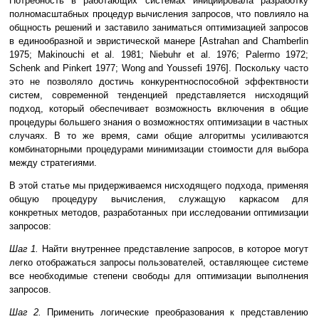
Потребность в работающих системах инициировала разработку
полномасштабных процедур вычисления запросов, что повлияло на
общность решений и заставило заниматься оптимизацией запросов
в единообразной и эвристической манере [Astrahan and Chamberlin
1975; Makinouchi et al. 1981; Niebuhr et al. 1976; Palermo 1972;
Schenk and Pinkert 1977; Wong and Youssefi 1976]. Поскольку часто
это не позволяло достичь конкурентноспособной эффектвности
систем, современной тенденцией представляется нисходящий
подход, который обеспечивает возможность включения в общие
процедуры большего знания о возможностях оптимизации в частных
случаях. В то же время, сами общие алгоритмы усиливаются
комбинаторными процедурами минимизации стоимости для выбора
между стратегиями.
В этой статье мы придерживаемся нисходящего подхода, применяя
общую процедуру вычисления, служащую каркасом для
конкретных методов, разработанных при исследовании оптимизации
запросов:
Шаг 1.
Найти внутреннее представление запросов, в которое могут
легко отображаться запросы пользователей, оставляющее системе
все необходимые степени свободы для оптимизации выполнения
запросов.
Шаг 2.
Применить логические преобразования к представлению