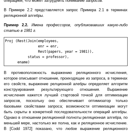
операцией, что может затруднить понимание запросов.
В Примере 2.2 представляется запрос Примера 2.1 в терминах
реляционной алгебры.
Пример 2.2.
Имена профессоров, опубликовавших какую-либо
статью в 1981 г.
Proj (Rest(Join(employees,

                enr = enr,

                Rest(papers, year = 1981)),

           status = professor),

В противоположность выражению реляционного исчисления,
которое описывает отношение, проиходящее из запроса, в терминах
его свойств, выражение релционной алебры определяет алгоритм
конструирования результирующего отношения. Выражение
исчисления кажется лучшей стартовой точкой для оптимизации
запросов, поскольку оно обеспечивает оптимизатор только
базовыми свойствами запроса; возможности оптимизации могут
быть скрыты в конкретной последовательности операций алгебры.
Однако в отношении реляционной полноты реляционная алгебра, по
меньшей мере, настолько же полна, как и реляционное исчисление.
В [Codd 1972] показано, что любое выражение реляционного