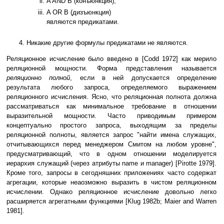
A AND B (конъюнкция),
A OR B (дизъюнкция)
являются предикатами.
Никакие другие формулы предикатами не являются.
Реляционное исчисление было введено в [Codd 1972] как мерило
реляционной мощности. Форма представления называется
реляционно полной
, если в ней допускается определение
результата любого запроса, определяемого выражением
реляционного исчисления. Ясно, что реляционная полнота должна
рассматриваться как минимальное требование в отношении
выразительной мощности. Часто приводимым примером
концептуально простого запроса, выходящим за пределы
реляционной полноты, является запрос "найти имена служащих,
отчитывающихся перед менеджером Смитом на любом уровне",
предусматривающий, что в одном отношении моделируется
иерархия служащий (через атрибуты name и manager) [Pirotte 1979].
Кроме того, запросы в сегодняшних приложениях часто содержат
агрегации, которые неаозможно выразить в чистом реляционном
исчислении. Однако реляционное исчисление довольно легко
расширяется агрегатными функциями [Klug 1982b; Maier and Warren
1981].