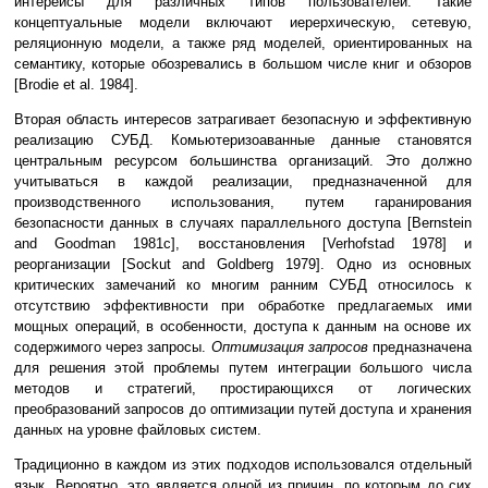
интерейсы для различных типов пользователей. Такие
концептуальные модели включают иерерхическую, сетевую,
реляционную модели, а также ряд моделей, ориентированных на
семантику, которые обозревались в большом числе книг и обзоров
[Brodie et al. 1984].
Вторая область интересов затрагивает безопасную и эффективную
реализацию СУБД. Комьютеризоаванные данные становятся
центральным ресурсом большинства организаций. Это должно
учитываться в каждой реализации, предназначенной для
производственного использования, путем гаранирования
безопасности данных в случаях параллельного доступа [Bernstein
and Goodman 1981c], восстановления [Verhofstad 1978] и
реорганизации [Sockut and Goldberg 1979]. Одно из основных
критических замечаний ко многим ранним СУБД относилось к
отсутствию эффективности при обработке предлагаемых ими
мощных операций, в особенности, доступа к данным на основе их
содержимого через запросы.
Оптимизация запросов
предназначена
для решения этой проблемы путем интеграции большого числа
методов и стратегий, простирающихся от логических
преобразований запросов до оптимизации путей доступа и хранения
данных на уровне файловых систем.
Традиционно в каждом из этих подходов использовался отдельный
язык. Вероятно, это является одной из причин, по которым до сих