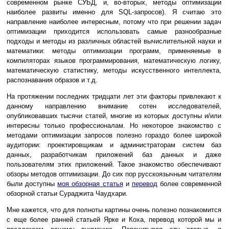
современном рынке СУБД, и, во-вторых, методы оптимизации
наиболее развиты именно для SQL-запросов). Я считаю это
направление наиболее интересным, потому что при решении задач
оптимизации приходится использовать самые разнообразные
подходы и методы из различных областей вычислительной науки и
математики: методы оптимизации программ, применяемые в
компиляторах языков программирования, математическую логику,
математическую статистику, методы искусственного интеллекта,
распознавания образов и т.д.
На протяжении последних тридцати лет эти факторы привлекают к
данному направлению внимание сотен исследователей,
опубликовавших тысячи статей, многие из которых доступны и/или
интересны только профессионалам. Но некоторое знакомство с
методами оптимизации запросов полезно гораздо более широкой
аудитории: проектировщикам и администраторам систем баз
данных, разработчикам приложений баз данных и даже
пользователям этих приложений. Такое знакомство обеспечивают
обзоры методов оптимизации. До сих пор русскоязычным читателям
были доступны
моя обзорная статья
и
перевод
более современной
обзорной статьи Сураджита Чаудхари.
Мне кажется, что для полноты картины очень полезно познакомится
с еще более ранней статьей Ярке и Коха, перевод которой мы и