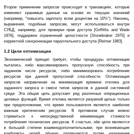
Второе применение запросов происходит в транзакциях, которые
изменяют хранимые данные на основе их текущих значений
(например, "повысить зарплату всем доцентам на 10%"). Наконец,
выражения, подобные запросам, могут использоваться внутри
СУБД, например, для проверки прав доступа [Griffiths and Wade
1976], поддержки ограничений целостности [Stonebraker 1975] и
корректной синхронизации параллельного доступа [Reimer 1983].
1.2 Цели оптимизации
Экономический принцип требует, чтобы процедуры оптимизации
пытались либо максимизировать пропускную способность при
заданном числе ресурсов, либо минимизоровать потребление
ресурсов при данной пропускной способности. Оптимизация
запросов направленая на минимизация времени отклика для
заданного запроса и смеси типов запросов в данной системной
среде. Эта общая цель допускает ряд различных операционных
целевых функций. Время отклика является разумной целью только
при предположении, что время пользователя является наиболее
важным критическим ресурсом. В противном случае можно
стремиться к непосредственной минимизации стоимости
потребления технических ресурсов. К счастью, обе цели являются
в большой степени взаимнодополнительными; при возникающие
конфликты целей обычно разрешаются путем назначения