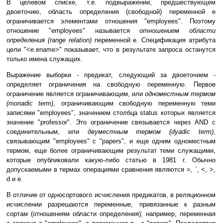
В целевом списке, т.е. подвыражении, предшествующем
двоеточию, область определения (свободной) переменной e
ограничивается элементами отношения "employees". Поэтому
отношение "employees" называется
отношением области
определения (range relation)
переменной e. Спецификация атрибута
цели "<e.ename>" показывает, что в результате запроса останутся
только имена служащих.
Выражение выборки - предикат, следующий за двоеточием -
определяет ограничения на свободную переменную. Первое
ограничение является ограничивающим, или
одноместным термом
(monadic term)
, ограничивающим свободную переменную теми
записями "employees", значением столбца status которых является
значение "professor". Это ограничение связывается через AND с
соединительным, или
двуместным термом (dyadic term)
,
связывающим "employees" с "papers", и еще одним одноместным
термом, еще более ограничивающим результат теми служащими,
которые опубликовали какую-либо статью в 1981 г. Обычно
допускаемыми в термах операциями сравнения являются =, `, <, >,
d и e.
В отличие от односортового исчисления предикатов, в реляционном
исчислении разрешаются переменные, привязанные к разным
сортам (отношениям области определения); например, переменная