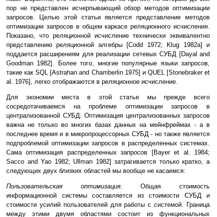
пор не представлен исчерпывающий обзор методов оптимизации
запросов. Целью этой статьи является представление методов
оптимизации запросов в общем каркасе реляционного исчисления.
Показано, что реляционной исчисление технически эквивалентно
представлению реляционной алгебры [Codd 1972; Klug 1982a] и
поддается расширениям для реализации сетевых СУБД [Dayal and
Goodman 1982]. Более того, многие популярные языки запросов,
такие как SQL [Astrahan and Chamberlin 1975] и QUEL [Stonebraker et
al. 1976], легко отображаются в реляционное исчисление.
Для экономии места в этой статье мы прежде всего
сосредотачиваемся на проблеме оптимизации запросов в
централизованной СУБД. Оптимизация централизованных запросов
важна не только во многих базах данных на мейнфреймах - а в
последнее время и в микропроцессорных СУБД - но также является
подпроблемой оптимизации запросов в распределенных системах.
Сама оптимизация распределенных запросов [Bayer et al. 1984;
Sacco and Yao 1982; Ullman 1982] затрагивается только кратко, а
следующих двух близких областей мы вообще не касаемся:
Пользовательская оптимизация.
Общая стоимость
информационной системы составляется из стоимости СУБД и
стоимости усилий пользователей для работы с системой. Граница
между этими двумя областями состоит из функциональных