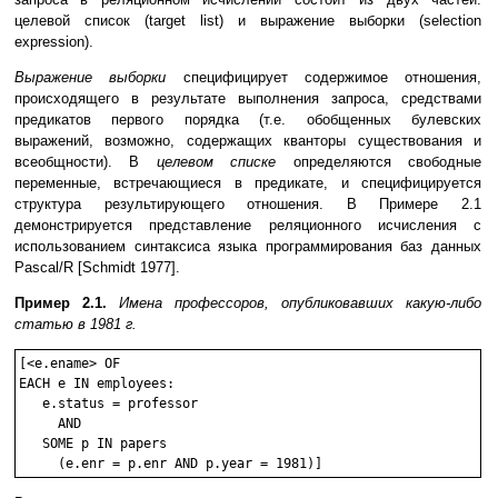
целевой список (target list) и выражение выборки (selection
expression).
Выражение выборки
специфицирует содержимое отношения,
происходящего в результате выполнения запроса, средствами
предикатов первого порядка (т.е. обобщенных булевских
выражений, возможно, содержащих кванторы существования и
всеобщности). В
целевом списке
определяются свободные
переменные, встречающиеся в предикате, и специфицируется
структура результирующего отношения. В Примере 2.1
демонстрируется представление реляционного исчисления с
использованием синтаксиса языка программирования баз данных
Pascal/R [Schmidt 1977].
Пример 2.1.
Имена профессоров, опубликовавших какую-либо
статью в 1981 г.
[<e.ename> OF

EACH e IN employees:

   e.status = professor

     AND

   SOME p IN papers
