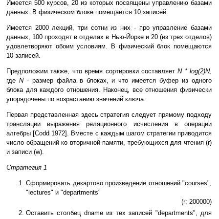
Имеется 500 курсов, 20 из которых посвящены управлению базами
данных. В физическом блоке помещается 10 записей.
Имеется 2000 лекций, три сотни из них - про управление базами
данных, 100 проходят в отделах в Нью-Йорке и 20 (из трех отделов)
удовлетворяют обоим условиям. В физический блок помещаются
10 записей.
Предположим также, что время сортировки составляет
N * log(2)N
,
где
N
- размер файла в блоках, и что имеется буфер из одного
блока для каждого отношения. Наконец, все отношения физически
упорядочены по возрастанию значений ключа.
Первая представленная здесь стратегия следует прямому подходу
трансляции выражения реляционного исчисления в операции
алгебры [Codd 1972]. Вместе с каждым шагом стратегии приводится
число обращений ко вторичной памяти, требующихся для чтения (r)
и записи (w).
Стратегия 1
Сформировать декартово произведение отношений "courses",
"lectures" и "departments"
(r: 200000)
Оставить столбец dname из тех записей "departments", для