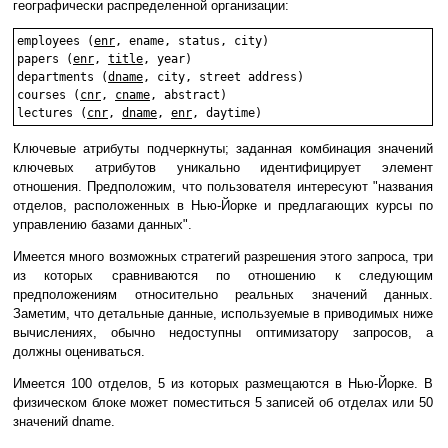
географически распределенной организации:
employees (
enr
, ename, status, city)

papers (
enr
, 
title
, year)

departments (
dname
, city, street address)

courses (
cnr
, 
cname
, abstract)

lectures (
cnr
, 
dname
, 
enr
Ключевые атрибуты подчеркнуты; заданная комбинация значений
ключевых атрибутов уникально идентифицирует элемент
отношения. Предположим, что пользователя интересуют "названия
отделов, расположенных в Нью-Йорке и предлагающих курсы по
управлению базами данных".
Имеется много возможных стратегий разрешения этого запроса, три
из которых сравниваются по отношению к следующим
предположениям относительно реальных значений данных.
Заметим, что детальные данные, используемые в приводимых ниже
вычислениях, обычно недоступны оптимизатору запросов, а
должны оцениваться.
Имеется 100 отделов, 5 из которых размещаются в Нью-Йорке. В
физическом блоке может поместиться 5 записей об отделах или 50
значений dname.