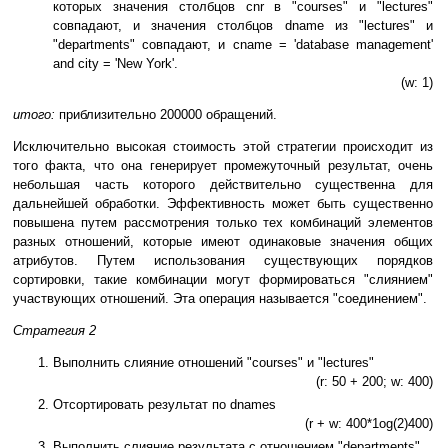
которых значения столбцов cnr в "courses" и "lectures"
совпадают, и значения столбцов dname из "lectures" и
"departments" совпадают, и cname = 'database management'
and city = 'New York'.
(w: 1)
итого:
приблизительно 200000 обращений.
Исключительно высокая стоимость этой стратегии происходит из
того факта, что она генерирует промежуточный результат, очень
небольшая часть которого действительно существенна для
дальнейшей обработки. Эффективность может быть существенно
повышена путем рассмотрения только тех комбинаций элементов
разных отношений, которые имеют одинаковые значения общих
атрибутов. Путем использования существующих порядков
сортировки, такие комбинации могут формироваться "слиянием"
участвующих отношений. Эта операция называется "соединением".
Стратегия 2
Выполнить слияние отношений "courses" и "lectures"
(r: 50 + 200; w: 400)
Отсортировать результат по dnames
(r + w: 400*1og(2)400)
Выполнить слияние результата с отношением "departments"