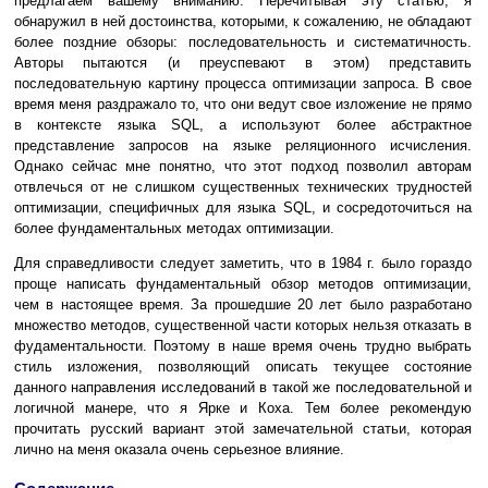
предлагаем вашему вниманию. Перечитывая эту статью, я
обнаружил в ней достоинства, которыми, к сожалению, не обладают
более поздние обзоры: последовательность и систематичность.
Авторы пытаются (и преуспевают в этом) представить
последовательную картину процесса оптимизации запроса. В свое
время меня раздражало то, что они ведут свое изложение не прямо
в контексте языка SQL, а используют более абстрактное
представление запросов на языке реляционного исчисления.
Однако сейчас мне понятно, что этот подход позволил авторам
отвлечься от не слишком существенных технических трудностей
оптимизации, специфичных для языка SQL, и сосредоточиться на
более фундаментальных методах оптимизации.
Для справедливости следует заметить, что в 1984 г. было гораздо
проще написать фундаментальный обзор методов оптимизации,
чем в настоящее время. За прошедшие 20 лет было разработано
множество методов, существенной части которых нельзя отказать в
фудаментальности. Поэтому в наше время очень трудно выбрать
стиль изложения, позволяющий описать текущее состояние
данного направления исследований в такой же последовательной и
логичной манере, что я Ярке и Коха. Тем более рекомендую
прочитать русский вариант этой замечательной статьи, которая
лично на меня оказала очень серьезное влияние.