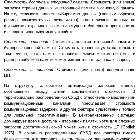
Стоимость доступа к вторичной памяти:
Стоимость (или время)
загрузки страниц данных из вторичной памяти в основную память.
На эту стоимость влияет выбираемых данных (главным образом,
размер промежуточных результатов), кластеризация данных на
физических страницах, размер доступного буферного пространства
и скорость используемых устройств.
Стоимость хранения:
Стоимость занятия вторичной памяти и
буферов основной памяти. Стоимость хранения уместна только в
том случае, когда память становится узким местом системы, и
размер требуемой памяти может изменяться от запроса к запросу.
Стоимость вычислений:
Стоимость (или время) использования
ЦП.
На структуру алгоритмов оптимизации запросов влияют
соотношения между этими компонентами стоимости. В
территориально распределенной СУБД с относительно медленными
коммуникационными каналами преобладает стоимость
коммуникацонных задержек, а другие факторы существенны только
для локальной подоптимизации. В централизованных системах
доминирует время доступа к вторичной памяти, хотя для сложных
запросов достаточно высокой может быть и стоимость ЦП [Gotlieb
1975]. В локально распределенных СУБД все факторы имеют
близкие веса, что приводит к очень сложным оценочным функциям