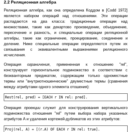
2.2 Реляционная алгебра
Реляционная алгебра, как она определена Коддом в [Codd 1972]
является набором операций над отношениями. Эти операции
распадаются на два класса: традиционные операции над
множествами, такие как декартово произведение, объединение,
пересечение и разность, и специальные операции реляционной
алгебры, такие как ограничение, проецирование, соединение и
деление. Ниже специальные операции определяются путем их
связывания с эквивалентными выражениями реляционного
исчисления.
Операция
ограничения
, примененная к отношению "rel",
конструирует горизонтальное подмножество в соответствии с
безкванторным предикатом, содержащим только одноместные
термы или "внутриотношенческие" двуместные термы (сравнения
между атрибутами одного элемента отошения):
Операция
проекции
служит для конструирования вертикального
подмножества отношения "rel" путем выбора набора указанных
атрибутов A и удаления кортежей-дубликатов из этих атрибутов: