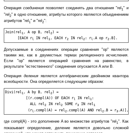
Операция
соединения
позволяет соединять два отношения "rel
" и
1
"rel
" в одно отношение, атрибуты которого являются объединением
2
атрибутов "rel
" и "rel
":
1
2
Join(rel
, A op B, rel
) = 

1
2
      [EACH r
 IN rel
, EACH r
 IN rel
: r
.A op r
l
1
2
2
l
2
Допускаемые в соединениях операции сравнения "op" являются
такими же, как в двуместных термах реляционного исчисления.
Если "op" является операцией сравнения на равенство, в
результате "естественного" соединения опускается A или B.
Операция
деления
является алгебраическим двойником квантора
всеобщности. Она определяется следующим образом:
Divi(rel
, A by B, rel
) = 

1
2
          [(r.compl(A)) OF EACH r
 IN rel
: 

l
1
            ALL rel
 IN rel
 SOME r
 IN rel
2
2
3
1
           (r
.compl(A) = rel
.compl(A) AND rel
.B = r
l
2
2
3
где compl(A) - это дополнение A во множестве атрибутов "rel
". Как
1
показывает определение, деление является довольно сложной