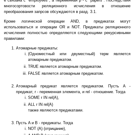
e связана с "employees", а переменная p - с "papers". Последствия
многосортовости реляционного исчисления в отношение
преобразования запрсов обсуждаются в разд. 3.1.
Кроме логической операции AND, в предикатах могут
использоваться и операции OR и NOT. Предикаты реляционного
исчисления полностью определяются следующими рекурсивными
правилами:
Атомарные предикаты:
(Одноместный или двуместный) терм является
атомарным предикатом.
TRUE является атомарным предикатом.
FALSE является атомарным предикатом.
Атомарный предикат является предикатом. Пусть A -
предикат, r - переменная элемента, и rel - отношение. Тогда
SOME r IN rel(A),
ALL r IN rel(A)
также являются предикатами.
Пусть A и B - предикаты. Тогда
NOT (A) (отрицание),