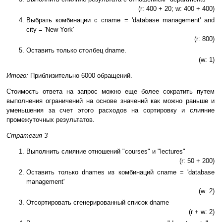
(r: 400 + 20; w: 400 + 400)
Выбрать комбинации с cname = 'database management' and
city = 'New York'
(r: 800)
Оставить только столбец dname.
(w: 1)
Итого:
Приблизительно 6000 обращений.
Стоимость ответа на запрос можно еще более сократить путем
выполнения ограничений на основе значений как можно раньше и
уменьшения за счет этого расходов на сортировку и слияние
промежуточных результатов.
Стратегия 3
Выполнить слияние отношений "courses" и "lectures"
(r: 50 + 200)
Оставить только dnames из комбинаций cname = 'database
management'
(w: 2)
Отсортировать сгенерированный список dname
(r + w: 2)