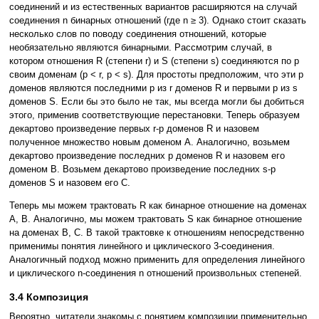
соединений и из естественных вариантов расширяются на случай
соединения n бинарных отношений (где n ≥ 3). Однако стоит сказать
несколько слов по поводу соединения отношений, которые
необязательно являются бинарными. Рассмотрим случай, в
котором отношения R (степени r) и S (степени s) соединяются по p
своим доменам (p < r, p < s). Для простоты предположим, что эти p
доменов являются последними p из r доменов R и первыми p из s
доменов S. Если бы это было не так, мы всегда могли бы добиться
этого, применив соответствующие перестановки. Теперь образуем
декартово произведение первых r-p доменов R и назовем
полученное множество новым доменом A. Аналогично, возьмем
декартово произведение последних p доменов R и назовем его
доменом B. Возьмем декартово произведение последних s-p
доменов S и назовем его C.
Теперь мы можем трактовать R как бинарное отношение на доменах
A, B. Аналогично, мы можем трактовать S как бинарное отношение
на доменах B, C. В такой трактовке к отношениям непосредственно
применимы понятия линейного и циклического 3-соединения.
Аналогичный подход можно применить для определения линейного
и циклического n-соединения n отношений произвольных степеней.
3.4 Композиция
Вероятно, читатели знакомы с понятием композиции применительно