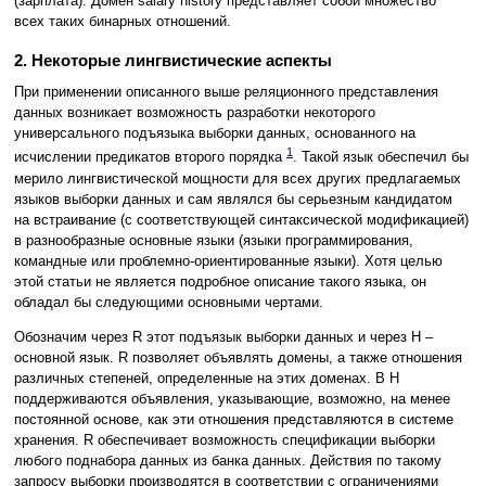
(зарплата). Домен salary history представляет собой множество
всех таких бинарных отношений.
2. Некоторые лингвистические аспекты
При применении описанного выше реляционного представления
данных возникает возможность разработки некоторого
универсального подъязыка выборки данных, основанного на
1
исчислении предикатов второго порядка
. Такой язык обеспечил бы
мерило лингвистической мощности для всех других предлагаемых
языков выборки данных и сам являлся бы серьезным кандидатом
на встраивание (с соответствующей синтаксической модификацией)
в разнообразные основные языки (языки программирования,
командные или проблемно-ориентированные языки). Хотя целью
этой статьи не является подробное описание такого языка, он
обладал бы следующими основными чертами.
Обозначим через R этот подъязык выборки данных и через Н –
основной язык. R позволяет объявлять домены, а также отношения
различных степеней, определенные на этих доменах. В H
поддерживаются объявления, указывающие, возможно, на менее
постоянной основе, как эти отношения представляются в системе
хранения. R обеспечивает возможность спецификации выборки
любого поднабора данных из банка данных. Действия по такому
запросу выборки производятся в соответствии с ограничениями