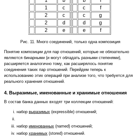
1
b
b
f
1
c
c
f
2
c
c
g
2
d
d
g
2
e
e
f
Рис. 11. Много соединений, только одна композиция
Понятие композиции для пар отношений, которые не обязательно
являются бинарными (и могут обладать разными степенями),
расширяется аналогично тому, как расширялось понятие
соединения таких пар отношений. Перейдем теперь к
использованию этих операций при анализе того, что требуется для
реального хранения отношений.
4. Выразимые, именованные и хранимые отношения
В состав банка данных входят три коллекции отношений:
набор
выразимых
(expressible) отношений;
набор
именованных
(named) отношений;
набор
хранимых
(stored) отношений.