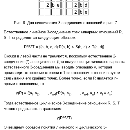
2
b
e
2
b
d
2
b
e
Рис. 8. Два циклических 3-соединения отношений с рис. 7
Естественное линейное 3-соединение трех бинарных отношений R,
S, T определяется следующим образом:
R*S*T = {(a, b, c, d):R(a, b) ∧ S(b, c) ∧ T(c, d)}.
Скобки в левой части не требуются, поскольку естественное 2-
соединение (*) ассоциативно. Для получения циклического варианта
естественного 3-соединения мы вводим операцию γ, которая
производит отношение степени n-1 из отношения степени n путем
связывания его крайних точек. Более точно, если R является n-
арным отношением, то
γ(R) = ((a
, a
, . . . , a
):R(a
, a
, . . . , a
, a
) ∧ a
= a
).
l
2
n-l
l
2
n-l
n
l
n
Тогда естественное циклическое 3-соединение отношений R, S, T
можно представить выражением
γ(R*S*T).
Очевидным образом понятия линейного и циклического 3-