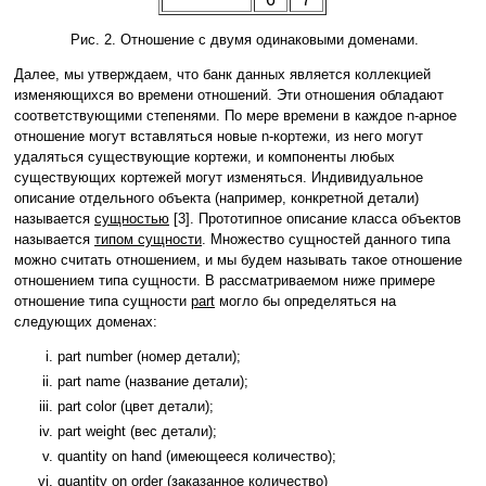
Рис. 2. Отношение с двумя одинаковыми доменами.
Далее, мы утверждаем, что банк данных является коллекцией
изменяющихся во времени отношений. Эти отношения обладают
соответствующими степенями. По мере времени в каждое n-арное
отношение могут вставляться новые n-кортежи, из него могут
удаляться существующие кортежи, и компоненты любых
существующих кортежей могут изменяться. Индивидуальное
описание отдельного объекта (например, конкретной детали)
называется
сущностью
[3]. Прототипное описание класса объектов
называется
типом сущности
. Множество сущностей данного типа
можно считать отношением, и мы будем называть такое отношение
отношением типа сущности. В рассматриваемом ниже примере
отношение типа сущности
part
могло бы определяться на
следующих доменах:
part number (номер детали);
part name (название детали);
part color (цвет детали);
part weight (вес детали);
quantity on hand (имеющееся количество);
quantity on order (заказанное количество)