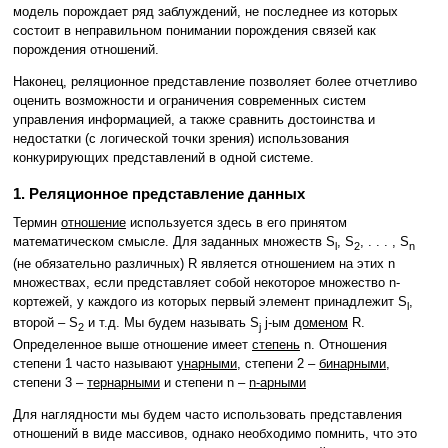
модель порождает ряд заблуждений, не последнее из которых
состоит в неправильном понимании порождения связей как
порождения отношений.
Наконец, реляционное представление позволяет более отчетливо
оценить возможности и ограничения современных систем
управления информацией, а также сравнить достоинства и
недостатки (с логической точки зрения) использования
конкурирующих представлений в одной системе.
1. Реляционное представление данных
Термин
отношение
используется здесь в его принятом
математическом смысле. Для заданных множеств S
, S
, . . . , S
l
2
n
(не обязательно различных) R является отношением на этих n
множествах, если представляет собой некоторое множество n-
кортежей, у каждого из которых первый элемент принадлежит S
,
l
второй – S
и т.д. Мы будем называть S
j-ым
доменом
R.
2
j
Определенное выше отношение имеет
степень
n. Отношения
степени 1 часто называют
унарными
, степени 2 –
бинарными
,
степени 3 –
тернарными
и степени n –
n-арными
Для наглядности мы будем часто использовать представления
отношений в виде массивов, однако необходимо помнить, что это