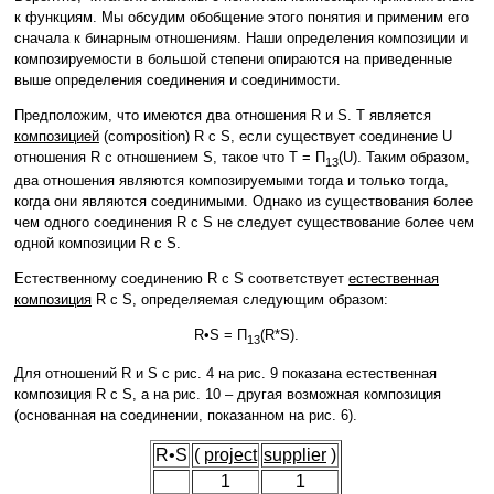
к функциям. Мы обсудим обобщение этого понятия и применим его
сначала к бинарным отношениям. Наши определения композиции и
композируемости в большой степени опираются на приведенные
выше определения соединения и соединимости.
Предположим, что имеются два отношения R и S. T является
композицией
(composition) R с S, если существует соединение U
отношения R с отношением S, такое что T = Π
(U). Таким образом,
13
два отношения являются композируемыми тогда и только тогда,
когда они являются соединимыми. Однако из существования более
чем одного соединения R с S не следует существование более чем
одной композиции R с S.
Естественному соединению R с S соответствует
естественная
композиция
R с S, определяемая следующим образом:
R•S = Π
(R*S).
13
Для отношений R и S c рис. 4 на рис. 9 показана естественная
композиция R с S, а на рис. 10 – другая возможная композиция
(основанная на соединении, показанном на рис. 6).
R•S
(
project
supplier
)
1
1