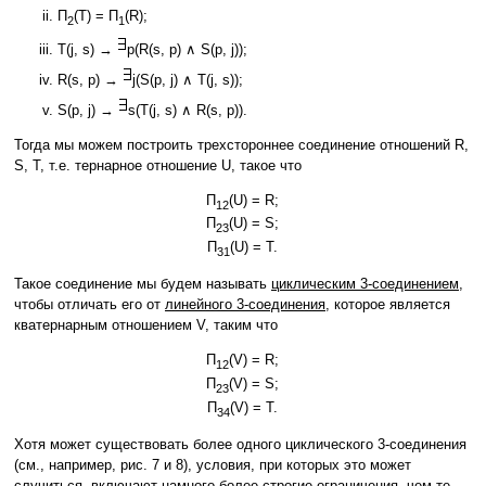
Π
(T) = Π
(R);
2
1
T(j, s) →
p(R(s, p) ∧ S(p, j));
R(s, p) →
j(S(p, j) ∧ T(j, s));
S(p, j) →
s(T(j, s) ∧ R(s, p)).
Тогда мы можем построить трехстороннее соединение отношений R,
S, T, т.е. тернарное отношение U, такое что
Π
(U) = R;
12
Π
(U) = S;
23
Π
(U) = T.
31
Такое соединение мы будем называть
циклическим 3-соединением
,
чтобы отличать его от
линейного 3-соединения
, которое является
кватернарным отношением V, таким что
Π
(V) = R;
12
Π
(V) = S;
23
Π
(V) = T.
34
Хотя может существовать более одного циклического 3-соединения
(см., например, рис. 7 и 8), условия, при которых это может
случиться, включают намного более строгие ограничения, чем те,