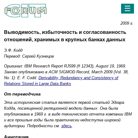
☰
2009 г.
Выводимость, избыточность и согласованность
отношений, хранимых в крупных банках данных
Э.Ф. Кодд
Перевод: Сергей Кузнецов
Оригинал: IBM Research Report RJ599 (# 12343), August 19, 1969.
Заново опубликовано в ACM SIGMOD Record, March 2009 (Vol. 38,
No. 1): E. F. Codd.
Derivability, Redundancy and Consistency of
Relations Stored in Large Data Banks
От переводчика
Эта историческая статья является первой статьей Эдгара
Кодда, посвященной реляционной модели данных. Она была
опубликована в 1969 г. в виде технического отчета компании IBM
и все прошлые годы была практически недоступна широкой
аудитории. Подробности см.
здесь
.
Аннотация