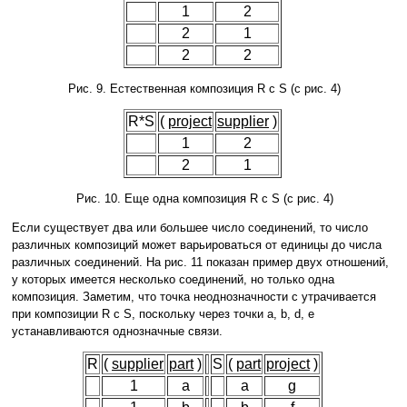
1
2
2
1
2
2
Рис. 9. Естественная композиция R с S (с рис. 4)
R*S
(
project
supplier
)
1
2
2
1
Рис. 10. Еще одна композиция R с S (с рис. 4)
Если существует два или большее число соединений, то число
различных композиций может варьироваться от единицы до числа
различных соединений. На рис. 11 показан пример двух отношений,
у которых имеется несколько соединений, но только одна
композиция. Заметим, что точка неоднозначности c утрачивается
при композиции R с S, поскольку через точки a, b, d, e
устанавливаются однозначные связи.
R
(
supplier
part
)
S
(
part
project
)
1
a
a
g