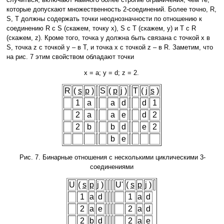
которые допускают множественность 2-соединений. Более точно, R,
S, T должны содержать точки неоднозначности по отношению к
соединению R с S (скажем, точку x), S с T (скажем, y) и T с R
(скажем, z). Кроме того, точка y должна быть связана с точкой x в
S, точка z с точкой y – в T, и точка x с точкой z – в R. Заметим, что
на рис. 7 этим свойством обладают точки
x = a; y = d; z = 2.
R
(
s
p
)
S
(
p
j
)
T
(
j
s
)
1
a
a
d
d
1
2
a
a
e
d
2
2
b
b
d
e
2
b
e
Рис. 7. Бинарные отношения с несколькими циклическими 3-
соединениями
U
(
s
p
j
)
U'
(
s
p
j
)
1
a
d
1
a
d
2
a
e
2
a
d
2
b
d
2
a
e