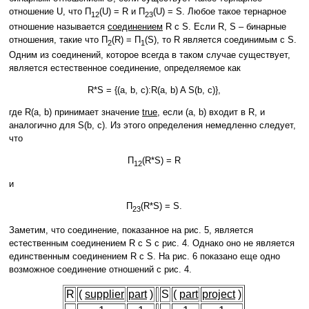
отношение U, что Π
(U) = R и Π
(U) = S. Любое такое тернарное
12
23
отношение называется
соединением
R с S. Если R, S – бинарные
отношения, такие что Π
(R) = Π
(S), то R является соединимым с S.
2
1
Одним из соединений, которое всегда в таком случае существует,
является естественное соединение, определяемое как
R*S = {(a, b, c):R(a, b) A S(b, c)},
где R(a, b) принимает значение
true
, если (a, b) входит в R, и
аналогично для S(b, c). Из этого определения немедленно следует,
что
Π
(R*S) = R
12
и
Π
(R*S) = S.
23
Заметим, что соединение, показанное на рис. 5, является
естественным соединением R с S с рис. 4. Однако оно не является
единственным соединением R с S. На рис. 6 показано еще одно
возможное соединение отношений с рис. 4.
R
(
supplier
part
)
S
(
part
project
)