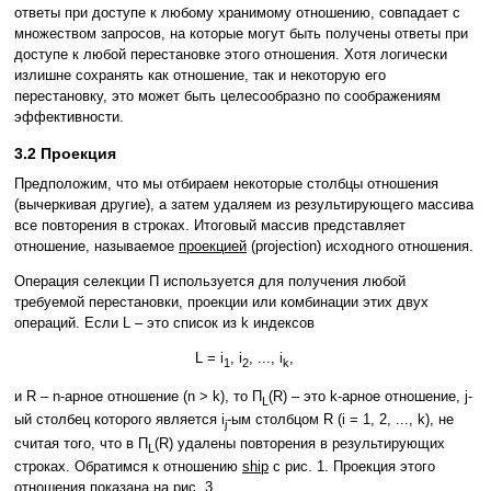
ответы при доступе к любому хранимому отношению, совпадает с
множеством запросов, на которые могут быть получены ответы при
доступе к любой перестановке этого отношения. Хотя логически
излишне сохранять как отношение, так и некоторую его
перестановку, это может быть целесообразно по соображениям
эффективности.
3.2 Проекция
Предположим, что мы отбираем некоторые столбцы отношения
(вычеркивая другие), а затем удаляем из результирующего массива
все повторения в строках. Итоговый массив представляет
отношение, называемое
проекцией
(projection) исходного отношения.
Операция селекции Π используется для получения любой
требуемой перестановки, проекции или комбинации этих двух
операций. Если L – это список из k индексов
L = i
, i
, ..., i
,
1
2
k
и R – n-арное отношение (n > k), то Π
(R) – это k-арное отношение, j-
L
ый столбец которого является i
-ым столбцом R (i = 1, 2, ..., k), не
j
считая того, что в Π
(R) удалены повторения в результирующих
L
строках. Обратимся к отношению
ship
с рис. 1. Проекция этого
отношения показана на рис. 3.