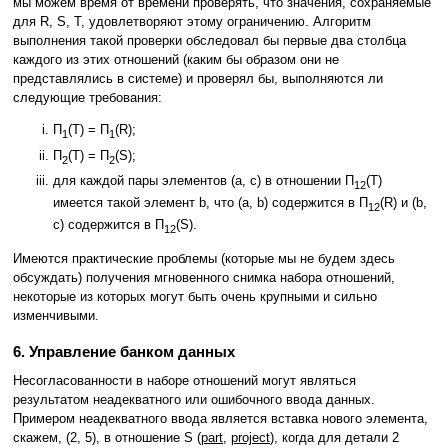
мы можем время от времени проверять, что значения, сохраняемые
для R, S, T, удовлетворяют этому ограничению. Алгоритм
выполнения такой проверки обследовал бы первые два столбца
каждого из этих отношений (каким бы образом они не
представлялись в системе) и проверял бы, выполняются ли
следующие требования:
Π
(T) = Π
(R);
1
1
Π
(T) = Π
(S);
2
2
для каждой пары элементов (a, c) в отношении Π
(T)
12
имеется такой элемент b, что (a, b) содержится в Π
(R) и (b,
12
c) содержится в Π
(S).
12
Имеются практические проблемы (которые мы не будем здесь
обсуждать) получения мгновенного снимка набора отношений,
некоторые из которых могут быть очень крупными и сильно
изменчивыми.
6. Управление банком данных
Несогласованности в наборе отношений могут являться
результатом неадекватного или ошибочного ввода данных.
Примером неадекватного ввода является вставка нового элемента,
скажем, (2, 5), в отношение S (
part
,
project
), когда для детали 2