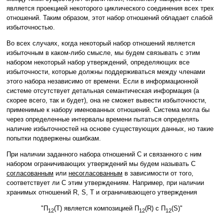
является проекцией некоторого циклического соединения всех трех
отношений. Таким образом, этот набор отношений обладает слабой
избыточностью.
Во всех случаях, когда некоторый набор отношений является
избыточным в каком-либо смысле, мы будем связывать с этим
набором некоторый набор утверждений, определяющих все
избыточности, которые должны поддерживаться между членами
этого набора независимо от времени. Если в информационной
системе отсутствует детальная семантическая информация (а
скорее всего, так и будет), она не сможет вывести избыточности,
применимые к набору именованных отношений. Система могла бы
через определенные интервалы времени пытаться определять
наличие избыточностей на основе существующих данных, но такие
попытки подвержены ошибкам.
При наличии заданного набора отношений C и связанного с ним
набором ограничивающих утверждений мы будем называть C
согласованным
или
несогласованным
в зависимости от того,
соответствует ли C этим утверждениям. Например, при наличии
хранимых отношений R, S, T и ограничивающего утверждения
"Π
(T) является композицией Π
(R) с Π
(S)"
12
12
12