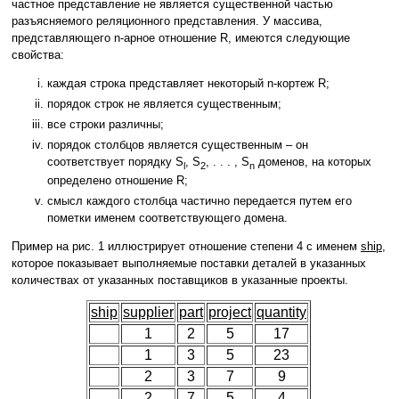
частное представление не является существенной частью
разъясняемого реляционного представления. У массива,
представляющего n-арное отношение R, имеются следующие
свойства:
каждая строка представляет некоторый n-кортеж R;
порядок строк не является существенным;
все строки различны;
порядок столбцов является существенным – он
соответствует порядку S
, S
, . . . , S
доменов, на которых
l
2
n
определено отношение R;
смысл каждого столбца частично передается путем его
пометки именем соответствующего домена.
Пример на рис. 1 иллюстрирует отношение степени 4 с именем
ship
,
которое показывает выполняемые поставки деталей в указанных
количествах от указанных поставщиков в указанные проекты.
ship
supplier
part
project
quantity
1
2
5
17
1
3
5
23
2
3
7
9
2
7
5
4