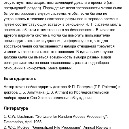
отсутствует поставщик, поставляющий детали в проект 5 (см.
предыдущий раздел). Порождение несогласованности можно было
бы регистрировать внутри системы, чтобы, если бы она не
устранялась в течение некоторого разумного интервала времени
путем соответствующих вставок в отношения R, T, система могла
повестить об этом ответственного за безопасность. В качестве
другого варианта система могла бы помогать пользователю
производить вставки и удаления, информируя его, что для
восстановления согласованности набора отношений требуется
изменить такое-то и такое-то отношения. В идеальном случае
должна была бы иметься возможность выбора разных видов
реакции системы на несогласованность разных поднаборов
отношений в конкретном банке данных.
Благодарность
Автор хочет поблагодарить доктора Ф.П. Палермо (F.P. Palermo) и
доктора Э.Б. Альтмана (E.B. Altman) из Исследовательской
лаборатории в Сан-Хосе за полезные обсуждения.
Литература
1. C.W. Bachman, "Software for Random Access Processing",
Datamation, April 1965.
2. W.C. McGee, "Generalized File Processing", Annual Review in