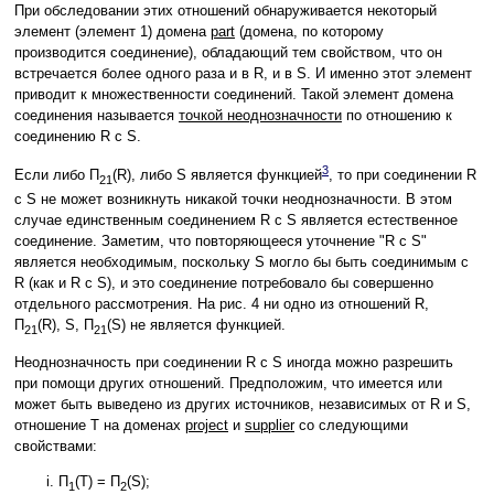
При обследовании этих отношений обнаруживается некоторый
элемент (элемент 1) домена
part
(домена, по которому
производится соединение), обладающий тем свойством, что он
встречается более одного раза и в R, и в S. И именно этот элемент
приводит к множественности соединений. Такой элемент домена
соединения называется
точкой неоднозначности
по отношению к
соединению R с S.
3
Если либо Π
(R), либо S является функцией
, то при соединении R
21
с S не может возникнуть никакой точки неоднозначности. В этом
случае единственным соединением R с S является естественное
соединение. Заметим, что повторяющееся уточнение "R с S"
является необходимым, поскольку S могло бы быть соединимым с
R (как и R с S), и это соединение потребовало бы совершенно
отдельного рассмотрения. На рис. 4 ни одно из отношений R,
Π
(R), S, Π
(S) не является функцией.
21
21
Неоднозначность при соединении R с S иногда можно разрешить
при помощи других отношений. Предположим, что имеется или
может быть выведено из других источников, независимых от R и S,
отношение T на доменах
project
и
supplier
со следующими
свойствами:
Π
(T) = Π
(S);
1
2