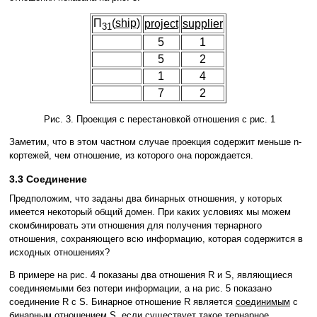
Π
(
ship
)
project
supplier
31
5
1
5
2
1
4
7
2
Рис. 3. Проекция с перестановкой отношения с рис. 1
Заметим, что в этом частном случае проекция содержит меньше n-
кортежей, чем отношение, из которого она порождается.
3.3 Соединение
Предположим, что заданы два бинарных отношения, у которых
имеется некоторый общий домен. При каких условиях мы можем
скомбинировать эти отношения для получения тернарного
отношения, сохраняющего всю информацию, которая содержится в
исходных отношениях?
В примере на рис. 4 показаны два отношения R и S, являющиеся
соединяемыми без потери информации, а на рис. 5 показано
соединение R с S. Бинарное отношение R является
соединимым
с
бинарным отношением S, если существует такое тернарное