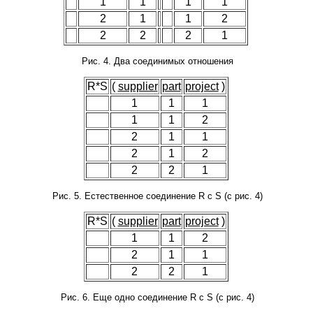
1
1
1
1
2
1
1
2
2
2
2
1
Рис. 4. Два соединимых отношения
R*S
(
supplier
part
project
)
1
1
1
1
1
2
2
1
1
2
1
2
2
2
1
Рис. 5. Естественное соединение R с S (с рис. 4)
R*S
(
supplier
part
project
)
1
1
2
2
1
1
2
2
1
Рис. 6. Еще одно соединение R с S (с рис. 4)