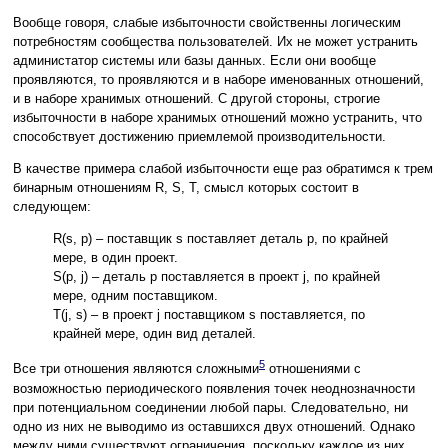
Вообще говоря, слабые избыточности свойственны логическим
потребностям сообщества пользователей. Их не может устранить
администатор системы или базы данных. Если они вообще
проявляются, то проявляются и в наборе именованных отношений,
и в наборе хранимых отношений. С другой стороны, строгие
избыточности в наборе хранимых отношений можно устранить, что
способствует достижению приемлемой производительности.
В качестве примера слабой избыточности еще раз обратимся к трем
бинарным отношениям R, S, T, смысл которых состоит в
следующем:
R(s, p) – поставщик s поставляет деталь p, по крайней
мере, в один проект.
S(p, j) – деталь p поставляется в проект j, по крайней
мере, одним поставщиком.
T(j, s) – в проект j поставщиком s поставляется, по
крайней мере, один вид деталей.
5
Все три отношения являются сложными
отношениями с
возможностью периодического появления точек неоднозначности
при потенциальном соединении любой пары. Следовательно, ни
одно из них не выводимо из оставшихся двух отношений. Однако
между ними существуют ограничения, поскольку каждое из них