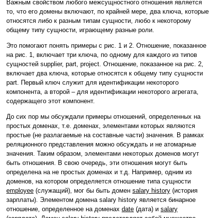
Важным свойством любого межсущностного отношения является
то, что его домены включают, по крайней мере, два ключа, которые
относятся либо к разным типам сущности, любо к некоторому
общему типу сущности, играющему разные роли.
Это помогают понять примеры с рис. 1 и 2. Отношение, показанное
на рис. 1, включает три ключа, по одному для каждого из типов
сущностей supplier, part, project. Отношение, показанное на рис. 2,
включает два ключа, которые относятся к общему типу сущности
part. Первый ключ служит для идентификации некоторого
компонента, а второй – для идентификации некоторого агрегата,
содержащего этот компонент.
До сих пор мы обсуждали примеры отношений, определенных на
простых доменах, т.е. доменах, элементами которых являются
простые (не разлагаемые на составные части) значения. В рамках
реляционного представления можно обсуждать и не атомарные
значения. Таким образом, элементами некоторых доменов могут
быть отношения. В свою очередь, эти отношения могут быть
определена на не простых доменах и т.д. Например, одним из
доменов, на котором определяется отношение типа сущности
employee
(служащий), мог бы быть домен
salary history
(история
зарплаты). Элементом домена salary history является бинарное
отношение, определенное на доменах
date
(дата) и
salary