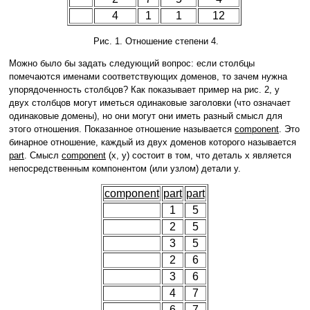
4
1
1
12
Рис. 1. Отношение степени 4.
Можно было бы задать следующий вопрос: если столбцы
помечаются именами соответствующих доменов, то зачем нужна
упорядоченность столбцов? Как показывает пример на рис. 2, у
двух столбцов могут иметься одинаковые заголовки (что означает
одинаковые домены), но они могут они иметь разный смысл для
этого отношения. Показанное отношение называется
component
. Это
бинарное отношение, каждый из двух доменов которого называется
part
. Смысл
component
(x, y) состоит в том, что деталь x является
непосредственным компонентом (или узлом) детали y.
component
part
part
1
5
2
5
3
5
2
6
3
6
4
7
6
7