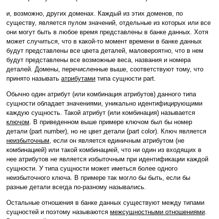
и, возможно, других доменах. Каждый из этих доменов, по
существу, является пулом значений, отдельные из которых или все
они могут быть в любое время представлены в банке данных. Хотя
может случиться, что в какой-то момент времени в банке данных
будут представлены все цвета деталей, маловероятно, что в нем
будут представлены все возможные веса, названия и номера
деталей. Домены, перечисленные выше, соответствуют тому, что
принято называть
атрибутами
типа сущности part.
Обычно один атрибут (или комбинация атрибутов) данного типа
сущности обладает значениями, уникально идентифицирующими
каждую сущность. Такой атрибут (или комбинация) называется
ключом
. В приведенном выше примере ключом был бы номер
детали (part number), но не цвет детали (part color). Ключ является
неизбыточным
, если он является единичным атрибутом (не
комбинацией) или такой комбинацией, что ни один из входящих в
нее атрибутов не является избыточным при идентификации каждой
сущности. У типа сущности может иметься более одного
неизбыточного ключа. В примере так могло бы быть, если бы
разные детали всегда по-разному назывались.
Остальные отношения в банке данных существуют между типами
сущностей и поэтому называются
межсущностными отношениями
.