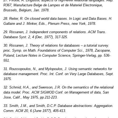
27. Pirotte, A. Linguistic aspects of high-level relational languages. Rep.
R367, Manufacture Belge de Lampes et de Materiel Electronique,
Brussels, Belgium, Jan. 1978.
28. Reiter, R. On closed world data bases. In Logic and Data Bases. H.
Gallaire and J. Minker, Eds., Plenum Press, new York, 1978.
29. Rissanen, J. Independent components of relations. ACM Trans.
Database Syst. 2, 4 (Dec. 1977), 317-325.
30. Rissanen, J. Theory of relations for databases – a tutorial survey.
proc. Symp. on Math. Foundations of Computer Sci., 1978, Zacopane,
Poland, Lecture Notes in Computer Science, Springer-Verlag, pp. 536-
551.
31. Roussopoulos, N., and Mylopoulos, J. Using semantic networks for
database management. Proc. Int. Conf. on Very Large Databases, Sept.
1975.
32. Schmid, H.A., and Swenson, J.R. On the semantics of the relational
data model. Proc. ACM SIGMOD Conf. on Management of data, San
Jose, Calif., May 1975, pp.211-223.
33. Smith, J.M., and Smith, D.C.P. Database abstractions: Aggregation.
Comm. ACM 20, 6 (June 1977), 405-413.