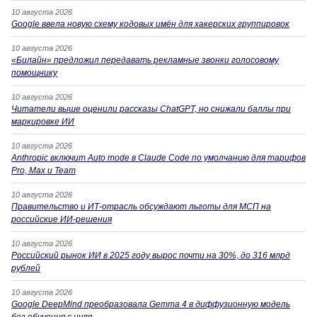
10 августа 2026
Google ввела новую схему кодовых имён для хакерских группировок
10 августа 2026
«Билайн» предложил передавать рекламные звонки голосовому
помощнику
10 августа 2026
Читатели выше оценили рассказы ChatGPT, но снижали баллы при
маркировке ИИ
10 августа 2026
Anthropic включит Auto mode в Claude Code по умолчанию для тарифов
Pro, Max и Team
10 августа 2026
Правительство и ИТ-отрасль обсуждают льготы для МСП на
российские ИИ-решения
10 августа 2026
Российский рынок ИИ в 2025 году вырос почти на 30%, до 316 млрд
рублей
10 августа 2026
Google DeepMind преобразовала Gemma 4 в диффузионную модель