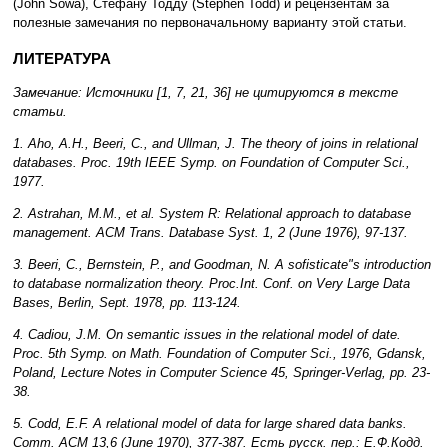
(John Sowa), Стефану Тодду (Stephen Todd) и рецензентам за
полезные замечания по первоначальному варианту этой статьи.
ЛИТЕРАТУРА
Замечание: Источники [1, 7, 21, 36] не цитируются в тексте
статьи.
1. Aho, A.H., Beeri, C., and Ullman, J. The theory of joins in relational
databases. Proc. 19th IEEE Symp. on Foundation of Computer Sci.,
1977.
2. Astrahan, M.M., et al. System R: Relational approach to database
management. ACM Trans. Database Syst. 1, 2 (June 1976), 97-137.
3. Beeri, C., Bernstein, P., and Goodman, N. A sofisticate"s introduction
to database normalization theory. Proc.Int. Conf. on Very Large Data
Bases, Berlin, Sept. 1978, pp. 113-124.
4. Cadiou, J.M. On semantic issues in the relational model of date.
Proc. 5th Symp. on Math. Foundation of Computer Sci., 1976, Gdansk,
Poland, Lecture Notes in Computer Science 45, Springer-Verlag, pp. 23-
38.
5. Codd, E.F. A relational model of data for large shared data banks.
Comm. ACM 13,6 (June 1970), 377-387. Есть русск. пер.: Е.Ф.Кодд.