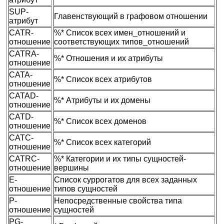
SUP-
Главенствующий в графовом отношении
атрибут
CATR-
%* Список всех имен_отношений и
отношение
соответствующих типов_отношений
CATRA-
%* Отношения и их атрибуты
отношение
CATA-
%* Список всех атрибутов
отношение
CATAD-
%* Атрибуты и их домены
отношение
CATD-
%* Список всех доменов
отношение
CATC-
%* Список всех категорий
отношение
CATRC-
%* Категории и их типы сущностей-
отношение
вершины
E-
Список суррогатов для всех заданных
отношение
типов сущностей
P-
Непосредственные свойства типа
отношение
сущностей
PG-