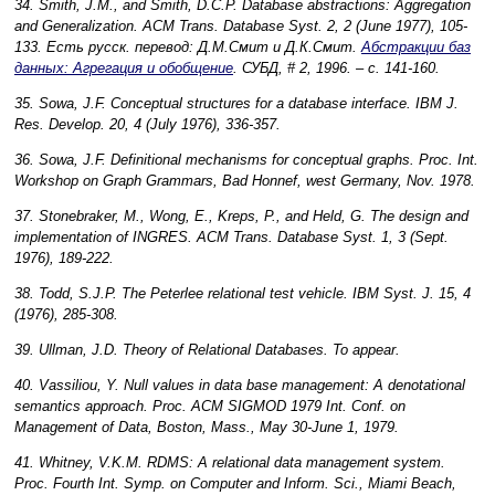
34. Smith, J.M., and Smith, D.C.P. Database abstractions: Aggregation
and Generalization. ACM Trans. Database Syst. 2, 2 (June 1977), 105-
133. Есть русск. перевод: Д.М.Смит и Д.К.Смит.
Абстракции баз
данных: Агрегация и обобщение
. СУБД, # 2, 1996. – с. 141-160.
35. Sowa, J.F. Conceptual structures for a database interface. IBM J.
Res. Develop. 20, 4 (July 1976), 336-357.
36. Sowa, J.F. Definitional mechanisms for conceptual graphs. Proc. Int.
Workshop on Graph Grammars, Bad Honnef, west Germany, Nov. 1978.
37. Stonebraker, M., Wong, E., Kreps, P., and Held, G. The design and
implementation of INGRES. ACM Trans. Database Syst. 1, 3 (Sept.
1976), 189-222.
38. Todd, S.J.P. The Peterlee relational test vehicle. IBM Syst. J. 15, 4
(1976), 285-308.
39. Ullman, J.D. Theory of Relational Databases. To appear.
40. Vassiliou, Y. Null values in data base management: A denotational
semantics approach. Proc. ACM SIGMOD 1979 Int. Conf. on
Management of Data, Boston, Mass., May 30-June 1, 1979.
41. Whitney, V.K.M. RDMS: A relational data management system.
Proc. Fourth Int. Symp. on Computer and Inform. Sci., Miami Beach,