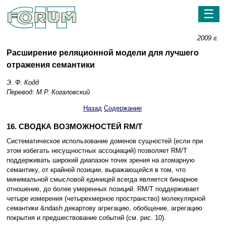
☰
2009 г.
Расширение реляционной модели для лучшего
отражения семантики
Э. Ф. Кодд
Перевод: М.Р. Когаловский
Назад
Содержание
16. СВОДКА ВОЗМОЖНОСТЕЙ RM/T
Систематическое использование доменов сущностей (если при
этом избегать несущностных ассоциаций) позволяет RM/T
поддерживать широкий диапазон точек зрения на атомарную
семантику, от крайней позиции, выражающейся в том, что
минимальной смысловой единицей всегда является бинарное
отношение, до более умеренных позиций. RM/T поддерживает
четыре измерения (четырехмерное пространство) молекулярной
семантики &ndash декартову агрегацию, обобщение, агрегацию
покрытия и предшествование событий (см. рис. 10).