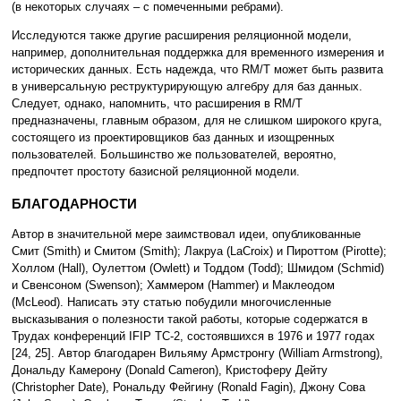
(в некоторых случаях – с помеченными ребрами).
Исследуются также другие расширения реляционной модели,
например, дополнительная поддержка для временн
о
го измерения и
исторических данных. Есть надежда, что RM/T может быть развита
в универсальную реструктурирующую алгебру для баз данных.
Следует, однако, напомнить, что расширения в RM/T
предназначены, главным образом, для не слишком широкого круга,
состоящего из проектировщиков баз данных и изощренных
пользователей. Большинство же пользователей, вероятно,
предпочтет простоту базисной реляционной модели.
БЛАГОДАРНОСТИ
Автор в значительной мере заимствовал идеи, опубликованные
Смит (Smith) и Смитом (Smith); Лакруа (LaCroix) и Пироттом (Pirotte);
Холлом (Hall), Оулеттом (Owlett) и Тоддом (Todd); Шмидом (Schmid)
и Свенсоном (Swenson); Хаммером (Hammer) и Маклеодом
(McLeod). Написать эту статью побудили многочисленные
высказывания о полезности такой работы, которые содержатся в
Трудах конференций IFIP TC-2, состоявшихся в 1976 и 1977 годах
[24, 25]. Автор благодарен Вильяму Армстронгу (William Armstrong),
Дональду Камерону (Donald Cameron), Кристоферу Дейту
(Christopher Date), Рональду Фейгину (Ronald Fagin), Джону Сова