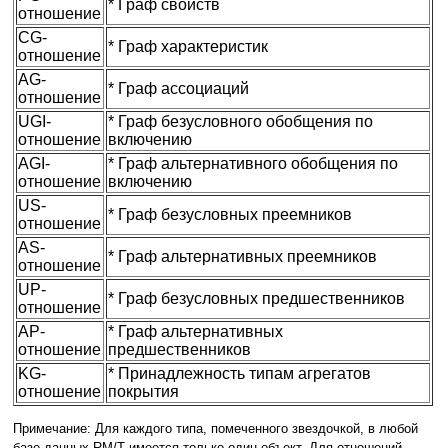
* Граф свойств
отношение
CG-
* Граф характеристик
отношение
AG-
* Граф ассоциаций
отношение
UGI-
* Граф безусловного обобщения по
отношение
включению
AGI-
* Граф альтернативного обобщения по
отношение
включению
US-
* Граф безусловных преемников
отношение
AS-
* Граф альтернативных преемников
отношение
UP-
* Граф безусловных предшественников
отношение
AP-
* Граф альтернативных
отношение
предшественников
KG-
* Принадлежность типам агрегатов
отношение
покрытия
Примечание: Для каждого типа, помеченного звездочкой, в любой
базе данных RM/T имеется только один объект. Для отношений,