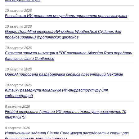
без обучения с нуля
10 августа 2026
Российским ИИ-решениям могут дать приоритет при госзакупках
10 августа 2026
Google DeepMind открыла ИИ-модель WeatherNext Cyclones для
прогнозирования тропических циклонов
10 августа 2026
Скрытая промпт-инъекция в PDF заставила Atlassian Rovo передать
данные из Jira и Confluence
10 августа 2026
OpenAI приобрела разработчика сервиса презентаций NextSlide
10 августа 2026
Kimsuky развернула локальную ИИ-инфраструктуру для
киберопераций
8 августа 2026
Firebird открыла в Армении ИИ-центр и планирует развернуть 70
тысяч GPU
8 августа 2026
Интенсивные задания Claude Code могут расходовать в сотни раз
больше энергии, чем чат-запросы