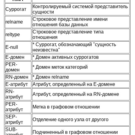
Контролируемый системой представитель
Суррогат
сущности
Строковое представление имени
relname
отношения базы данных
Строковое представление типа
reltype
отношения
* Суррогат, обозначающий "сущность
E-null
неизвестна"
E-домен
* Домен активных суррогатов
PER-
* Домен меток категорий
домен
RN-домен
* Домен relname
E-атрибут
Атрибут, определенный на E-домене
RN-
Атрибут, определенный на RN-домене
атрибут
PER-
Метка в графовом отношении
атрибут
SEP-
Отделение одного узла от другого
атрибут
SUB-
Подчиненный в графовом отношении
атрибут