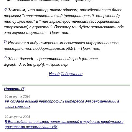
2)
Заметим, что автор, таким образом, отождествляет далее
термины "характеристический (ассоциативный, стержневой)
тип сущностей" и "тип характеристических (ассоциативных,
стержневых) сущностей". Поэтому мы будем использовать обе
эти группы терминов. – Прим. пер.
3)
Имеются в виду измерения многомерного информационного
пространства, поддерживаемого RM/T. – Прим. пер.
4)
Здесь диграф – ориентированный граф (от англ.
digraph=directed graph). – Прим. пер.
Назад
Содержание
Новости IT
10 августа 2026
VK создала единый нейропрофиль интересов для рекомендаций в
своих сервисах
10 августа 2026
В Великобритании вырос поток заявлений в трудовые трибуналы с
признаками использования ИИ