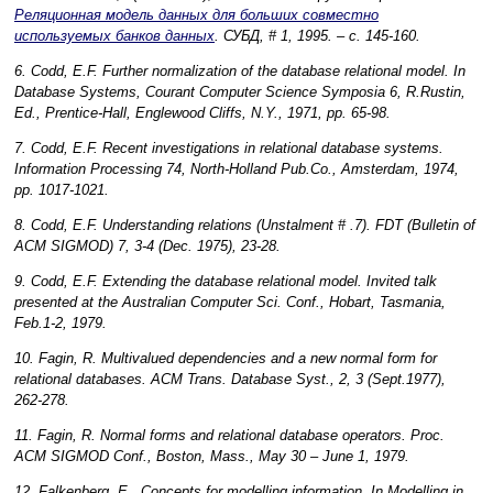
Реляционная модель данных для больших совместно
используемых банков данных
. СУБД, # 1, 1995. – с. 145-160.
6. Codd, E.F. Further normalization of the database relational model. In
Database Systems, Courant Computer Science Symposia 6, R.Rustin,
Ed., Prentice-Hall, Englewood Cliffs, N.Y., 1971, pp. 65-98.
7. Codd, E.F. Recent investigations in relational database systems.
Information Processing 74, North-Holland Pub.Co., Amsterdam, 1974,
pp. 1017-1021.
8. Codd, E.F. Understanding relations (Unstalment # .7). FDT (Bulletin of
ACM SIGMOD) 7, 3-4 (Dec. 1975), 23-28.
9. Codd, E.F. Extending the database relational model. Invited talk
presented at the Australian Computer Sci. Conf., Hobart, Tasmania,
Feb.1-2, 1979.
10. Fagin, R. Multivalued dependencies and a new normal form for
relational databases. ACM Trans. Database Syst., 2, 3 (Sept.1977),
262-278.
11. Fagin, R. Normal forms and relational database operators. Proc.
ACM SIGMOD Conf., Boston, Mass., May 30 – June 1, 1979.
12. Falkenberg, E., Concepts for modelling information. In Modelling in