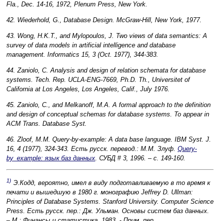
Fla., Dec. 14-16, 1972, Plenum Press, New York.
42. Wiederhold, G., Database Design. McGraw-Hill, New York, 1977.
43. Wong, H.K.T., and Mylopoulos, J. Two views of data semantics: A
survey of data models in artificial intelligence and database
management. Informatics 15, 3 (Oct. 1977), 344-383.
44. Zaniolo, C. Analysis and design of relation schemata for database
systems. Tech. Rep. UCLA-ENG-7669, Ph.D. Th., Universitet of
California at Los Angeles, Los Angeles, Calif., July 1976.
45. Zaniolo, C., and Melkanoff, M.A. A formal approach to the definition
and design of conceptual schemas for database systems. To appear in
ACM Trans. Database Syst.
46. Zloof, M.M. Query-by-example: A data base language. IBM Syst. J.
16, 4 (1977), 324-343. Есть русск. перевод.: М.М. Злуф.
Query-
by_example: язык баз данных
. СУБД # 3, 1996. – с. 149-160.
1)
Э.Кодд, вероятно, имел в виду подготавливаемую в то время к
печати и вышедшую в 1980 г. монографию Jeffrey D. Ullman:
Principles of Database Systems. Stanford University. Computer Science
Press. Есть русск. пер.: Дж. Ульман. Основы систем баз данных.
– М.: Финансы и статистика, 1983. - Прим. пер.