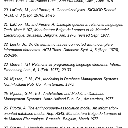
bases. Proc. ACM Pacific Conf., San Francisco, Calif., April 1975.
20. LaCroix, M., and Pirotte, A. Generalized joins. SIGMOD Record
(ACM) 8, 3 (Sept. 1976), 14-15.
21. LaCroix, M., and Pirotte, A. Example queries in relational languages.
Tech. Note # 107, Manufacture Belge de Lampes et de Materiel
Electronique, Brussels, Belgium, Jan. 1976, revised Sept. 1977.
22. Lipski, Jr., W. On semantic issues connected with incomplete
information databases. ACM Trans. Database Syst. 4, 3 (Sept. 1979),
268-296.
23. Merrett, T.H. Relations as programming language elements. Inform.
Processing Lett., 6, 1 (Feb. 1977), 29-33.
24. Nijssen, G.M., Ed., Modelling in Database Management Systems.
North-Holland Pub. Co., Amsterdam, 1976.
25. Nijssen, G.M., Ed., Architecture and Models in Database
Management Systems. North-Holland Pub. Co., Amsterdam, 1977.
26. Pirotte, A. The entity-property-association model: An information-
oriented database model. Rep. R343, Manufacture Belge de Lampes et
de Materiel Electronique, Brussels, Belgium, March 1977.