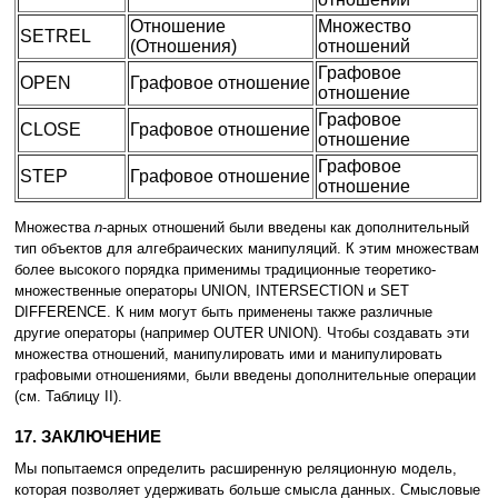
Отношение
Множество
SETREL
(Отношения)
отношений
Графовое
OPEN
Графовое отношение
отношение
Графовое
CLOSE
Графовое отношение
отношение
Графовое
STEP
Графовое отношение
отношение
Множества
n
-арных отношений были введены как дополнительный
тип объектов для алгебраических манипуляций. К этим множествам
более высокого порядка применимы традиционные теоретико-
множественные операторы UNION, INTERSECTION и SET
DIFFERENCE. К ним могут быть применены также различные
другие операторы (например OUTER UNION). Чтобы создавать эти
множества отношений, манипулировать ими и манипулировать
графовыми отношениями, были введены дополнительные операции
(см. Таблицу II).
17. ЗАКЛЮЧЕНИЕ
Мы попытаемся определить расширенную реляционную модель,
которая позволяет удерживать больше смысла данных. Смысловые