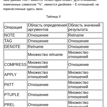
помеченных символом "%", имеются двойники – E-отношений, не
перечисленные здесь явно.
Таблица II
Область определения
Область значений
Операция
аргументов
результата
NOTE
Отношение
Relname
TAG
Отношение
Отношение
DENOTE
Relname
Отношение
Множество
Множество relname
отношений
Множество
COMPRESS
Отношение
отношений
Множество
Множество
APPLY
отношений
отношений
Множество
PATT
Отношение
отношений
Множество
PTUPLE
Отношение
отношений
Множество
PREL
Отношение
отношений