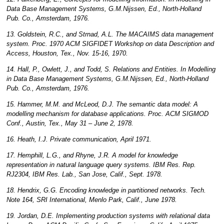
Data Base Management Systems, G.M.Nijssen, Ed., North-Holland
Pub. Co., Amsterdam, 1976.
13. Goldstein, R.C., and Strnad, A.L. The MACAIMS data management
system. Proc. 1970 ACM SIGFIDET Workshop on data Description and
Access, Houston, Tex., Nov. 15-16, 1970.
14. Hall, P., Owlett, J., and Todd, S. Relations and Entities. In Modelling
in Data Base Management Systems, G.M.Nijssen, Ed., North-Holland
Pub. Co., Amsterdam, 1976.
15. Hammer, M.M. and McLeod, D.J. The semantic data model: A
modelling mechanism for database applications. Proc. ACM SIGMOD
Conf., Austin, Tex., May 31 – June 2, 1978.
16. Heath, I.J. Private communication, April 1971.
17. Hemphill, L.G., and Rhyne, J.R. A model for knowledge
representation in natural language query systems. IBM Res. Rep.
RJ2304, IBM Res. Lab., San Jose, Calif., Sept. 1978.
18. Hendrix, G.G. Encoding knowledge in partitioned networks. Tech.
Note 164, SRI International, Menlo Park, Calif., June 1978.
19. Jordan, D.E. Implementing production systems with relational data