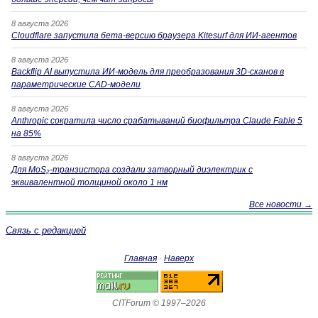
8 августа 2026
Cloudflare запустила бета-версию браузера Kitesurf для ИИ-агентов
8 августа 2026
Backflip AI выпустила ИИ-модель для преобразования 3D-сканов в
параметрические CAD-модели
8 августа 2026
Anthropic сократила число срабатываний биофильтра Claude Fable 5
на 85%
8 августа 2026
Для MoS₂-транзистора создали затворный диэлектрик с
эквивалентной толщиной около 1 нм
Все новости →
Связь с редакцией
Главная
·
Наверх
CITForum © 1997–2026