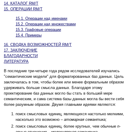
14. КАТАЛОГ RM/T
15. ОПЕРАЦИИ RM/T
15.1. Операции над именами
15.2. Операции над множествами
15.3. Графовые операции
15.4. Примеры
16. СВОДКА ВОЗМОЖНОСТЕЙ RM/T
17. ЗАКЛЮЧЕНИЕ
БЛАГОДАРНОСТИ
ЛИТЕРАТУРА
В последние три-четыре года рядом исследователей изучались
"семантические модели" для форматированных баз данных. Цель
заключалась в том, чтобы более или менее формальным образом
удерживать больше смысла данных. Благодаря этому
проектирование баз данных могло бы стать в большей мере
семантическим, и сама система базы данных могла бы вести себя
более разумным образом. Двумя главными идеями являются:
поиск смысловых единиц, являющихся настолько мелкими,
насколько это возможно –
атомарная семантика;
поиск смысловых единиц, более крупных, чем обычные
n
-
арные отношения –
молекулярная семантика.