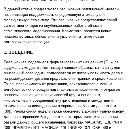
В данной статье предлагаются расширения реляционной модели,
позволяющие поддерживать определенную атомарную и
молекулярную семантику. Эти расширения представляют собой
синтез многих идей из опубликованных работ в области
семантического моделирования. Кроме того, вводятся новые
правила вставки, обновления и удаления, а также новые
алгебраические операции.
1. ВВЕДЕНИЕ
Реляционная модель для форматированных баз данных [5] была
задумана уже десять лет назад, главным образом, как инструмент,
призванный освободить пользователя от потребности иметь дело с
нагромождением деталей представления данных в среде хранения.
Такая независимость от реализации, сочетающаяся с мощью
алгебраических операций над
n
-арными отношениями, и открытые
вопросы, касающиеся зависимостей (функциональных,
многозначных и соединения) внутри отношений и между ними,
стимулировали исследования в управлении базами данных (см.
[30]). Реляционная модель также обеспечила архитектурную основу
для проектировании баз данных и некоторых систем управления
базами данных общего назначения, таких как MACAIMS [13], PRTV
[38], RDMS(GM) [41], MAGNUM [19], INGRES [37], QBE [46] и