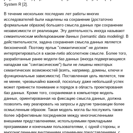
System R [2].
В течение нескольких последних лет работы многих
исследователей были нацелены на сохранение (достаточно
формальным образом) большего смысла данных при сохранении
независимости от реализации. Эту деятельность иногда называют
семантическим моделированием данных (semantic data modeling)
. В
действительности, задача сохранения смысла данных является
бесконечной. Поэтому ярлык "семантическое" не должен
интерпретироваться в каком-либо абсолютном смысле. Более того,
разработанные ранее модели баз данных (иногда подвергающиеся
нападкам как "синтаксические") были не лишены некоторых
семантических возможностей (взять, например, домены, ключи и
функциональные зависимости). Поставленная цель является, тем
не менее, чрезвычайно важной, поскольку даже небольшой успех
может привнести понимание и порядок в область проектирования
баз данных. Кроме того, сохраняемая в компьютере модель
данных, ориентированная на фиксацию смысла данных, должна
позволить ему реагировать на запросы и другие транзакции более
осмысленным образом. Такая модель могла бы послужить также
более эффективным посредником между многочисленными
внешними представлениями, используемыми прикладными
программами и конечными пользователями, с одной стороны, и
многочисленными внутренними хранимыми представлениями, с