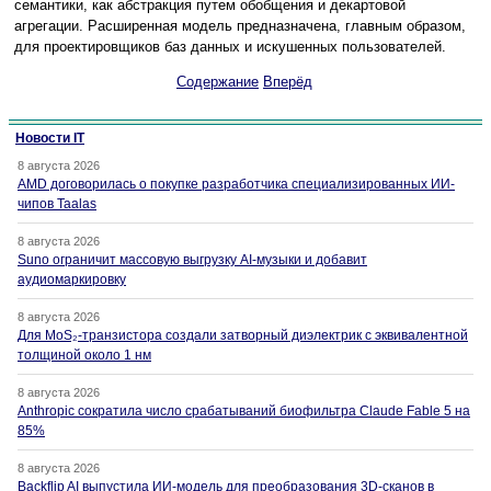
семантики, как абстракция путем обобщения и декартовой
агрегации. Расширенная модель предназначена, главным образом,
для проектировщиков баз данных и искушенных пользователей.
Содержание
Вперёд
Новости IT
8 августа 2026
AMD договорилась о покупке разработчика специализированных ИИ-
чипов Taalas
8 августа 2026
Suno ограничит массовую выгрузку AI-музыки и добавит
аудиомаркировку
8 августа 2026
Для MoS₂-транзистора создали затворный диэлектрик с эквивалентной
толщиной около 1 нм
8 августа 2026
Anthropic сократила число срабатываний биофильтра Claude Fable 5 на
85%
8 августа 2026
Backflip AI выпустила ИИ-модель для преобразования 3D-сканов в