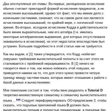
Два отступления от темы:
Во-первых, реляционное исчисление
обычно считают прикладной формой исчисления предикатов, а не
исчисления высказываний; однако тот факт, что мы имеем дело с
конечными системами, означает, что на самом деле оно является
исчислением высказываний, по крайней мере, с логической точки
зрения. Во-вторых, исходное исчисление Кодда в действительности
было менее выразительным, чем его алгебра (т.е. имелись
некоторые алгебраические выражения, для которых отсутствовали
эквиваленты в исчислении), но этот недостаток впоследствии был
устранен. Б
о
льшие подробности в этой статье нам не требуются.
Как мы видим, в [1] также утверждается, что Кодд «избегает
ловушки» требования вычислительной полноты и за счет этого не
сталкивается с проблемой неразрешимости. В [1] ничего не
говорится явно о том, как можно избежать этой ловушки, но
приводятся намеки на то, что для этого нужно провести четкую
границу между частями языка, которые имеют отношение к работе с
базой данных и вычислениями:
Мое пожелание состоит в том, чтобы явно разделить в
Tutorial D
теоретико-множественную семантику и семантику вычислительного
♦♦♦
языка …
Следует переформулировать ОО-предписание 3, чтобы
сказать, что подъязык приложений языка
D
должен быть
вычислительно полным и полностью процедурным, а подъязык баз