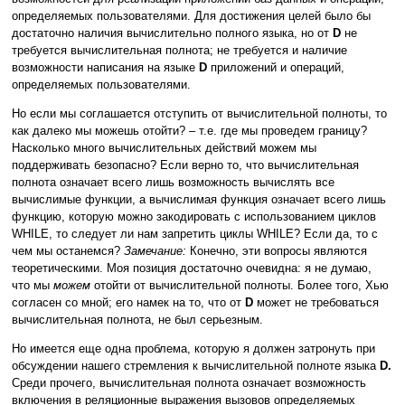
определяемых пользователями. Для достижения целей было бы
достаточно наличия вычислительно полного языка, но от
D
не
требуется вычислительная полнота; не требуется и наличие
возможности написания на языке
D
приложений и операций,
определяемых пользователями.
Но если мы соглашается отступить от вычислительной полноты, то
как далеко мы можешь отойти? – т.е. где мы проведем границу?
Насколько много вычислительных действий можем мы
поддерживать безопасно? Если верно то, что вычислительная
полнота означает всего лишь возможность вычислять все
вычислимые функции, а вычислимая функция означает всего лишь
функцию, которую можно закодировать с использованием циклов
WHILE, то следует ли нам запретить циклы WHILE? Если да, то с
чем мы останемся?
Замечание:
Конечно, эти вопросы являются
теоретическими. Моя позиция достаточно очевидна: я не думаю,
что мы
можем
отойти от вычислительной полноты. Более того, Хью
согласен со мной; его намек на то, что от
D
может не требоваться
вычислительная полнота, не был серьезным.
Но имеется еще одна проблема, которую я должен затронуть при
обсуждении нашего стремления к вычислительной полноте языка
D.
Среди прочего, вычислительная полнота означает возможность
включения в реляционные выражения вызовов определяемых