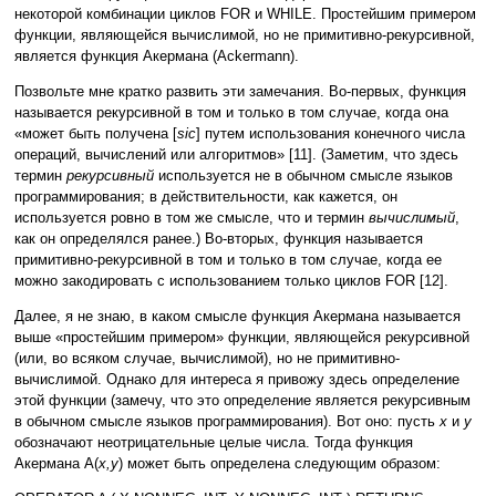
некоторой комбинации циклов FOR и WHILE. Простейшим примером
функции, являющейся вычислимой, но не примитивно-рекурсивной,
является функция Акермана (Ackermann).
Позвольте мне кратко развить эти замечания. Во-первых, функция
называется рекурсивной в том и только в том случае, когда она
«может быть получена [
sic
] путем использования конечного числа
операций, вычислений или алгоритмов» [11]. (Заметим, что здесь
термин
рекурсивный
используется не в обычном смысле языков
программирования; в действительности, как кажется, он
используется ровно в том же смысле, что и термин
вычислимый
,
как он определялся ранее.) Во-вторых, функция называется
примитивно-рекурсивной в том и только в том случае, когда ее
можно закодировать с использованием только циклов FOR [12].
Далее, я не знаю, в каком смысле функция Акермана называется
выше «простейшим примером» функции, являющейся рекурсивной
(или, во всяком случае, вычислимой), но не примитивно-
вычислимой. Однако для интереса я привожу здесь определение
этой функции (замечу, что это определение является рекурсивным
в обычном смысле языков программирования). Вот оно: пусть
x
и
y
обозначают неотрицательные целые числа. Тогда функция
Акермана A(
x,y
) может быть определена следующим образом: