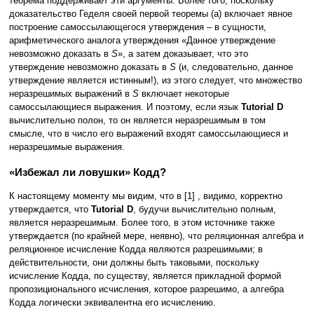
теорема поддерживает эти аргументы. Более того, поскольку
доказательство Геделя своей первой теоремы (a) включает явное
построение самоссылающегося утверждения – в сущности,
арифметического аналога утверждения «Данное утверждение
невозможно доказать в
S
», а затем доказывает, что это
утверждение невозможно доказать в
S
(и, следовательно, данное
утверждение является истинным!), из этого следует, что множество
неразрешимых выражений в
S
включает некоторые
самоссылающиеся выражения. И поэтому, если язык
Tutorial D
вычислительно полон, то он является неразрешимым в том
смысле, что в число его выражений входят самоссылающиеся и
неразрешимые выражения.
«Избежал ли ловушки» Кодд?
К настоящему моменту мы видим, что в [1] , видимо, корректно
утверждается, что
Tutorial D
, будучи вычислительно полным,
является неразрешимым. Более того, в этом источнике также
утверждается (по крайней мере, неявно), что реляционная алгебра и
реляционное исчисление Кодда являются разрешимыми; в
действительности, они должны быть таковыми, поскольку
исчисление Кодда, по существу, является прикладной формой
пропозиционального исчисления, которое разрешимо, а алгебра
Кодда логически эквивалентна его исчислению.