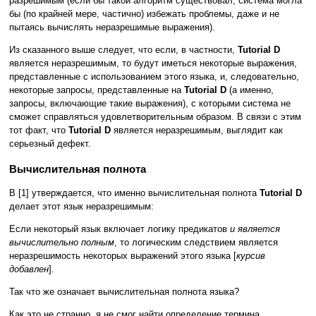
разрешимым (если бы такой алгоритм существовал, система могла
бы (по крайней мере, частично) избежать проблемы, даже и не
пытаясь вычислять неразрешимые выражения).
Из сказанного выше следует, что если, в частности,
Tutorial D
является неразрешимым, то будут иметься некоторые выражения,
представленные с использованием этого языка, и, следовательно,
некоторые запросы, представленные на
Tutorial D
(а именно,
запросы, включающие такие выражения), с которыми система не
сможет справляться удовлетворительным образом. В связи с этим
тот факт, что
Tutorial D
является неразрешимым, выглядит как
серьезный дефект.
Вычислительная полнота
В [1] утверждается, что именно вычислительная полнота
Tutorial D
делает этот язык неразрешимым:
Если некоторый язык включает логику предикатов
и является
вычислительно полным
, то логическим следствием является
неразрешимость некоторых выражений этого языка [
курсив
добавлен
].
Так что же означает вычислительная полнота языка?
Как это не странно, я не смог найти определение термина