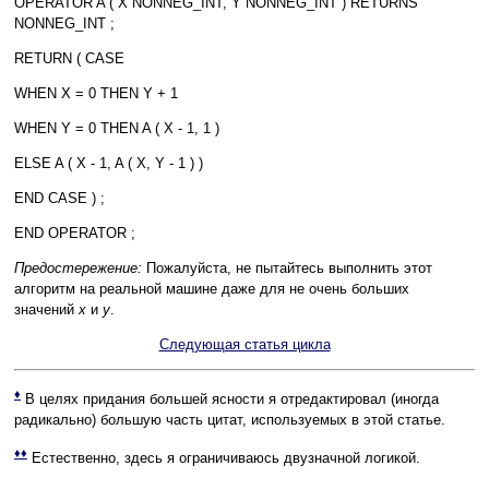
OPERATOR A ( X NONNEG_INT, Y NONNEG_INT ) RETURNS
NONNEG_INT ;
RETURN ( CASE
WHEN X = 0 THEN Y + 1
WHEN Y = 0 THEN A ( X - 1, 1 )
ELSE A ( X - 1, A ( X, Y - 1 ) )
END CASE ) ;
END OPERATOR ;
Предостережение:
Пожалуйста, не пытайтесь выполнить этот
алгоритм на реальной машине даже для не очень больших
значений
x
и
y
.
Следующая статья цикла
♦
В целях придания большей ясности я отредактировал (иногда
радикально) большую часть цитат, используемых в этой статье.
♦♦
Естественно, здесь я ограничиваюсь двузначной логикой.