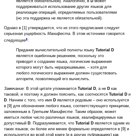
является обязательной). Аналогично, в
D
может
поддерживаться использование других языков для
реализации операций, определяемых пользователями
(но эта поддержка не является обязательной).
Однако в [1] утверждается, что из этого предписания следует
серьезная ущербность
Манифеста
. В этом источнике говорится
♦
следующее
:
Придание вычислительной полноты языку
Tutorial D
является ошибочным решением, поскольку это
приводит к созданию языка, логические выражения
которого могут быть неразрешимыми, – хотя для
любого логического выражения должен существовать
алгоритм, позволяющий его вычислить.
Замечание:
В этой цитате упоминается
Tutorial D
, а не
D
как
таковой, и поэтому я должен пояснить, как соотносятся
Tutorial D
и
D
. Начнем с того, что имя
D
является родовым – оно используется
в [9] для обозначения любого языка, соответствующего принципам,
заложенным в
Третьем Манифесте
. Таким образом, может
иметься любое число различных языков, квалифицируемых как
допустимый
D
. Подразумевается, что
Tutorial D
является одним из
таких языков; он более или менее формально определяется в [9] и
используется во всей этой книге (и в других публикациях) как