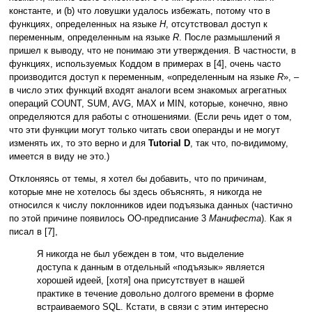
константе, и (b) что ловушки удалось избежать, потому что в
функциях, определенных на языке
H
, отсутствовал доступ к
переменным, определенным на языке
R
. После размышлений я
пришел к выводу, что не понимаю эти утверждения. В частности, в
функциях, используемых Коддом в примерах в [4], очень часто
производится доступ к переменным, «определенным на языке
R
», –
в число этих функций входят аналоги всем знакомых агрегатных
операций COUNT, SUM, AVG, MAX и MIN, которые, конечно, явно
определяются для работы с отношениями. (Если речь идет о том,
что эти функции могут только читать свои операнды и не могут
изменять их, то это верно и для
Tutorial D
, так что, по-видимому,
имеется в виду не это.)
Отклоняясь от темы, я хотел бы добавить, что по причинам,
которые мне не хотелось бы здесь объяснять, я никогда не
относился к числу поклонников идеи подъязыка данных (частично
по этой причине появилось ОО-предписание 3
Манифеста
). Как я
писал в [7],
Я никогда не был убежден в том, что выделение
доступа к данным в отдельный «подъязык» является
хорошей идеей, [хотя] она присутствует в нашей
практике в течение довольно долгого времени в форме
встраиваемого SQL. Кстати, в связи с этим интересно