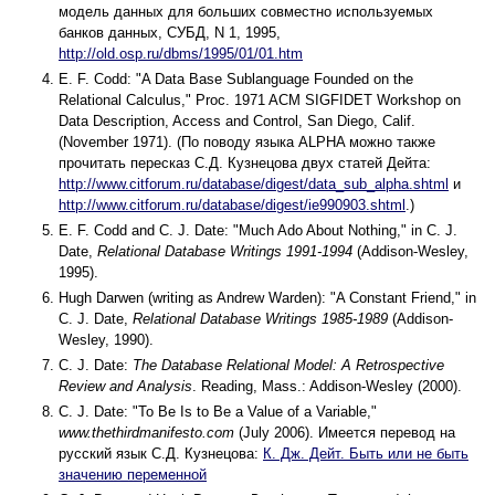
модель данных для больших совместно используемых
банков данных, СУБД, N 1, 1995,
http://old.osp.ru/dbms/1995/01/01.htm
E. F. Codd: "A Data Base Sublanguage Founded on the
Relational Calculus," Proc. 1971 ACM SIGFIDET Workshop on
Data Description, Access and Control, San Diego, Calif.
(November 1971). (По поводу языка ALPHA можно также
прочитать пересказ С.Д. Кузнецова двух статей Дейта:
http://www.citforum.ru/database/digest/data_sub_alpha.shtml
и
http://www.citforum.ru/database/digest/ie990903.shtml
.)
E. F. Codd and C. J. Date: "Much Ado About Nothing," in C. J.
Date,
Relational Database Writings 1991-1994
(Addison-Wesley,
1995).
Hugh Darwen (writing as Andrew Warden): "A Constant Friend," in
C. J. Date,
Relational Database Writings 1985-1989
(Addison-
Wesley, 1990).
C. J. Date:
The Database Relational Model: A Retrospective
Review and Analysis
. Reading, Mass.: Addison-Wesley (2000).
C. J. Date: "To Be Is to Be a Value of a Variable,"
www.thethirdmanifesto.com
(July 2006). Имеется перевод на
русский язык С.Д. Кузнецова:
К. Дж. Дейт. Быть или не быть
значению переменной