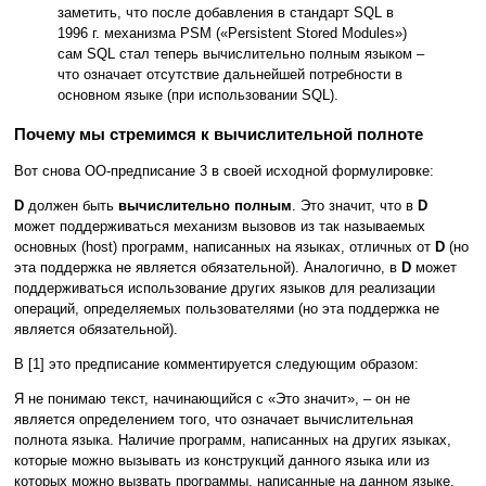
заметить, что после добавления в стандарт SQL в
1996 г. механизма PSM («Persistent Stored Modules»)
сам SQL стал теперь вычислительно полным языком –
что означает отсутствие дальнейшей потребности в
основном языке (при использовании SQL).
Почему мы стремимся к вычислительной полноте
Вот снова ОО-предписание 3 в своей исходной формулировке:
D
должен быть
вычислительно полным
. Это значит, что в
D
может поддерживаться механизм вызовов из так называемых
основных (host) программ, написанных на языках, отличных от
D
(но
эта поддержка не является обязательной). Аналогично, в
D
может
поддерживаться использование других языков для реализации
операций, определяемых пользователями (но эта поддержка не
является обязательной).
В [1] это предписание комментируется следующим образом:
Я не понимаю текст, начинающийся с «Это значит», – он не
является определением того, что означает вычислительная
полнота языка. Наличие программ, написанных на других языках,
которые можно вызывать из конструкций данного языка или из
которых можно вызвать программы, написанные на данном языке,