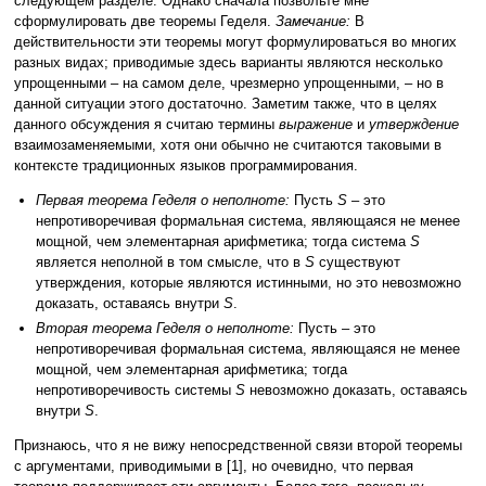
следующем разделе. Однако сначала позвольте мне
сформулировать две теоремы Геделя.
Замечание:
В
действительности эти теоремы могут формулироваться во многих
разных видах; приводимые здесь варианты являются несколько
упрощенными – на самом деле, чрезмерно упрощенными, – но в
данной ситуации этого достаточно. Заметим также, что в целях
данного обсуждения я считаю термины
выражение
и
утверждение
взаимозаменяемыми, хотя они обычно не считаются таковыми в
контексте традиционных языков программирования.
Первая теорема Геделя о неполноте:
Пусть
S
– это
непротиворечивая формальная система, являющаяся не менее
мощной, чем элементарная арифметика; тогда система
S
является неполной в том смысле, что в
S
существуют
утверждения, которые являются истинными, но это невозможно
доказать, оставаясь внутри
S
.
Вторая теорема Геделя о неполноте:
Пусть – это
непротиворечивая формальная система, являющаяся не менее
мощной, чем элементарная арифметика; тогда
непротиворечивость системы
S
невозможно доказать, оставаясь
внутри
S
.
Признаюсь, что я не вижу непосредственной связи второй теоремы
с аргументами, приводимыми в [1], но очевидно, что первая