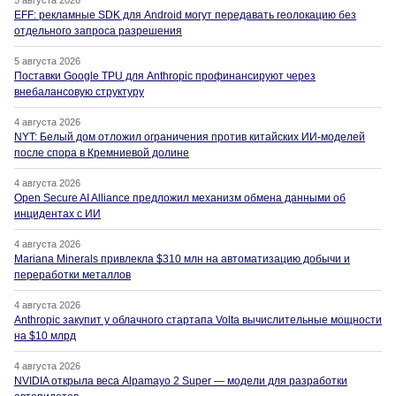
5 августа 2026
EFF: рекламные SDK для Android могут передавать геолокацию без
отдельного запроса разрешения
5 августа 2026
Поставки Google TPU для Anthropic профинансируют через
внебалансовую структуру
4 августа 2026
NYT: Белый дом отложил ограничения против китайских ИИ-моделей
после спора в Кремниевой долине
4 августа 2026
Open Secure AI Alliance предложил механизм обмена данными об
инцидентах с ИИ
4 августа 2026
Mariana Minerals привлекла $310 млн на автоматизацию добычи и
переработки металлов
4 августа 2026
Anthropic закупит у облачного стартапа Volta вычислительные мощности
на $10 млрд
4 августа 2026
NVIDIA открыла веса Alpamayo 2 Super — модели для разработки