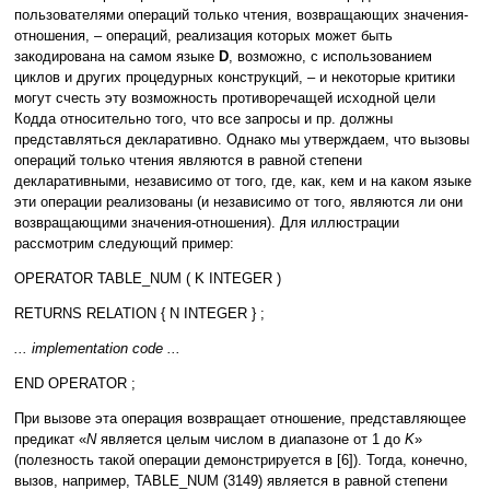
пользователями операций только чтения, возвращающих значения-
отношения, – операций, реализация которых может быть
закодирована на самом языке
D
, возможно, с использованием
циклов и других процедурных конструкций, – и некоторые критики
могут счесть эту возможность противоречащей исходной цели
Кодда относительно того, что все запросы и пр. должны
представляться декларативно. Однако мы утверждаем, что вызовы
операций только чтения являются в равной степени
декларативными, независимо от того, где, как, кем и на каком языке
эти операции реализованы (и независимо от того, являются ли они
возвращающими значения-отношения). Для иллюстрации
рассмотрим следующий пример:
OPERATOR TABLE_NUM ( K INTEGER )
RETURNS RELATION { N INTEGER } ;
... implementation code ...
END OPERATOR ;
При вызове эта операция возвращает отношение, представляющее
предикат «
N
является целым числом в диапазоне от 1 до
K
»
(полезность такой операции демонстрируется в [6]). Тогда, конечно,
вызов, например, TABLE_NUM (3149) является в равной степени