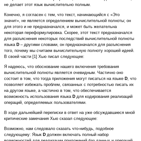
не делает этот язык вычислительно полным.
Конечно, я согласен с тем, что текст, начинающийся с «Это
значит», не является определением вычислительной полноты; он
для этого и не предназначался, и может быть желательна
некоторая переформулировка. Скорее, этот текст предназначался
для разъяснения некоторых последствий вычислительной полноты
языка
D
– другими словами, он предназначался для разъяснения
того, почему мы считаем вычислительную полноту хорошей идеей.
В своей части [1] Хью писал следующее:
Я надеюсь, что обоснование нашего включения требования
вычислительной полноты является очевидным. Частично оно
состоит в том, что тогда приложения могут писаться на языке
D
, что
позволяет избежать проблем, связанных с потребностью писать их
на другом языке, а частично в том, что обеспечивается
возможность использования языка
D
для кодирования реализаций
операций, определяемых пользователями.
В ходе дальнейшей переписки в ответ на уже обсуждавшиеся мной
критические замечания Хью сказал следующее:
Возможно, нам следовало сказать что-нибудь, подобное
следующему: Язык
D
должен включать полный набор
возможностей для реализации приложений баз данных и операций,