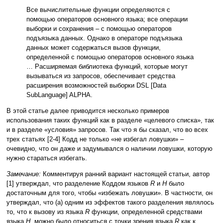
Все вычислительные функции определяются с
помощью операторов основного языка; все операции
выборки и сохранения – с помощью операторов
подъязыка данных. Однако в операторе подъязыка
данных может содержаться вызов функции,
определенной с помощью операторов основного языка
… Расширяемая библиотека функций, которые могут
вызываться из запросов, обеспечивает средства
расширения возможностей выборки DSL [Data
SubLanguage] ALPHA.
В этой статье далее приводится несколько примеров
использования таких функций как в разделе «целевого списка», так
и в разделе «условия» запросов. Так что я бы сказал, что во всех
трех статьях [2-4] Кодд не только «не избегал ловушки» –
очевидно, что он даже и задумывался о наличии ловушки, которую
нужно стараться избегать.
Замечание:
Комментируя ранний вариант настоящей статьи, автор
[1] утверждал, что разделение Коддом языков
R
и
H
было
достаточным для того, чтобы «избежать ловушки». В частности, он
утверждал, что (a) одним из эффектов такого разделения являлось
то, что к вызову из языка
R
функции, определенной средствами
языка
H
, можно было относиться с точки зрения языка
R
как к