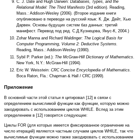
C. J. Date and Hugh Darwen:
Databases, Types, and the
Relational Model: The Third Manifesto
(3rd edition). Reading,
Mass.: Addison-Wesley (2006). (Второе издание книги
опубликовано в переводе на русский язык: К. Дж. Дейт, Хью
Дарвен. Основы будущих систем баз данных: третий
манифест. Перевод под ред. С.Д.Кузнецова, Янус-К, 2004.)
Zohar Manna and Richard Waldinger:
The Logical Basis for
Computer Programming, Volume 2: Deductive Systems.
Reading, Mass.: Addison-Wesley (1990).
Sybil P. Parker (ed.):
The McGraw-Hill Dictionary of Mathematics
.
New York, N.Y.: McGraw-Hill (1994).
Eric W. Weisstein:
CRC Concise Encyclopedia of Mathematics.
Boca Raton, Fla.: Chapman & Hall / CRC (1999).
Приложение
В основной части этой статьи я цитировал [12] в связи с
определением вычислимой функции как функции, которую можно
закодировать с использованием циклов WHILE. Вслед за этим
определением в [12] говорится следующее:
Циклы FOR (для которых имеется фиксированное ограничение на
число итераций) являются частным случаем циклов WHILE, так что
вычислимые функции можно также закодировать с использованием