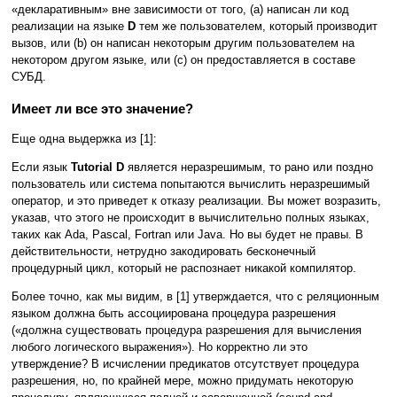
«декларативным» вне зависимости от того, (a) написан ли код
реализации на языке
D
тем же пользователем, который производит
вызов, или (b) он написан некоторым другим пользователем на
некотором другом языке, или (c) он предоставляется в составе
СУБД.
Имеет ли все это значение?
Еще одна выдержка из [1]:
Если язык
Tutorial D
является неразрешимым, то рано или поздно
пользователь или система попытаются вычислить неразрешимый
оператор, и это приведет к отказу реализации. Вы может возразить,
указав, что этого не происходит в вычислительно полных языках,
таких как Ada, Pascal, Fortran или Java. Но вы будет не правы. В
действительности, нетрудно закодировать бесконечный
процедурный цикл, который не распознает никакой компилятор.
Более точно, как мы видим, в [1] утверждается, что с реляционным
языком должна быть ассоциирована процедура разрешения
(«должна существовать процедура разрешения для вычисления
любого логического выражения»). Но корректно ли это
утверждение? В исчислении предикатов отсутствует процедура
разрешения, но, по крайней мере, можно придумать некоторую