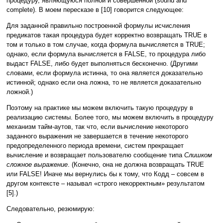
процедуру, являющуюся полной и совершенной (sound and
complete). В моем пересказе в [10] говорится следующее:
Для заданной правильно построенной формулы исчисления
предикатов такая процедура будет корректно возвращать TRUE в
том и только в том случае, когда формула вычисляется в TRUE;
однако, если формула вычисляется в FALSE, то процедура либо
выдаст FALSE, либо будет выполняться бесконечно. (Другими
словами, если формула истинна, то она является доказательно
истинной; однако если она ложна, то не является доказательно
ложной.)
Поэтому на практике мы можем включить такую процедуру в
реализацию системы. Более того, мы можем включить в процедуру
механизм тайм-аутов, так что, если вычисление некоторого
заданного выражения не завершается в течение некоторого
предопределенного периода времени, систем прекращает
вычисление и возвращает пользователю сообщение типа
Слишком
сложное выражение
. (Конечно, она не должна возвращать TRUE
или FALSE! Иначе мы вернулись бы к тому, что Кодд – совсем в
другом контексте – называл «строго некорректным» результатом
[5].)
Следовательно, резюмирую: