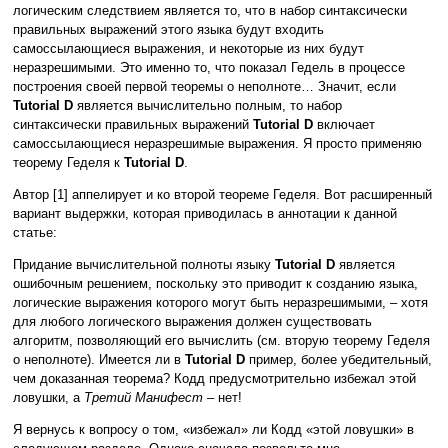
логическим следствием является то, что в набор синтаксически
правильных выражений этого языка будут входить
самоссылающиеся выражения, и некоторые из них будут
неразрешимыми. Это именно то, что показал Гедель в процессе
построения своей первой теоремы о неполноте… Значит, если
Tutorial D
является вычислительно полным, то набор
синтаксически правильных выражений
Tutorial D
включает
самоссылающиеся неразрешимые выражения. Я просто применяю
теорему Геделя к
Tutorial D
.
Автор [1] аппелирует и ко второй теореме Геделя. Вот расширенный
вариант выдержки, которая приводилась в аннотации к данной
статье:
Придание вычислительной полноты языку
Tutorial D
является
ошибочным решением, поскольку это приводит к созданию языка,
логические выражения которого могут быть неразрешимыми, – хотя
для любого логического выражения должен существовать
алгоритм, позволяющий его вычислить (см. вторую теорему Геделя
о неполноте). Имеется ли в
Tutorial D
пример, более убедительный,
чем доказанная теорема? Кодд предусмотрительно избежал этой
ловушки, а
Третий Манифест
– нет!
Я вернусь к вопросу о том, «избежал» ли Кодд «этой ловушки» в