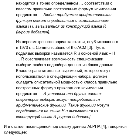
находится в точно определенном … соответствии с
классом правильно построенных формул исчисления
предикатов …
Любая требуемая арифметическая
функция может определяться с использованием
языка H и вызываться из конструкций языка R
[курсив добавлен].
Из пересмотренного варианта статьи, опубликованного
в 1970 г. в Communications of the ACM [3]: Пусть
подъязык выборки называется R и основной язык – H
… R обеспечивает возможность спецификации
выборки любого поднабора данных из банка данных …
Класс ограничительных выражений, которое могут
использоваться в спецификации набора, должен
обладать описательной мощностью класса правильно
построенных формул прикладного исчисления
предикатов …
В условных или других частях
операторов выборки могут потребоваться
арифметические функции. Такие функции могут
определяться на языке H и вызываться из
конструкций языка R [курсив добавлен].
И в статье, посвященной подъязыку данных ALPHA [4], говорится
следующее: