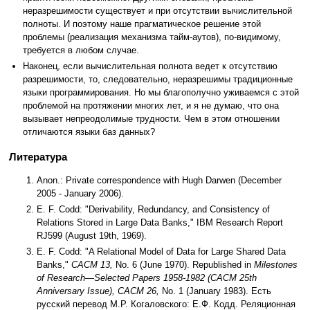
неразрешимости существует и при отсутствии вычислительной
полноты. И поэтому наше прагматическое решение этой
проблемы (реализация механизма тайм-аутов), по-видимому,
требуется в любом случае.
Наконец, если вычислительная полнота ведет к отсутствию
разрешимости, то, следовательно, неразрешимы традиционные
языки программирования. Но мы благополучно уживаемся с этой
проблемой на протяжении многих лет, и я не думаю, что она
вызывает непреодолимые трудности. Чем в этом отношении
отличаются языки баз данных?
Литература
Anon.: Private correspondence with Hugh Darwen (December
2005 - January 2006).
E. F. Codd: "Derivability, Redundancy, and Consistency of
Relations Stored in Large Data Banks," IBM Research Report
RJ599 (August 19th, 1969).
E. F. Codd: "A Relational Model of Data for Large Shared Data
Banks,"
CACM 13,
No. 6 (June 1970). Republished in
Milestones
of Research—Selected Papers 1958-1982 (CACM 25th
Anniversary Issue), CACM 26,
No. 1 (January 1983). Есть
русский перевод М.Р. Когаловского: Е.Ф. Кодд. Реляционная