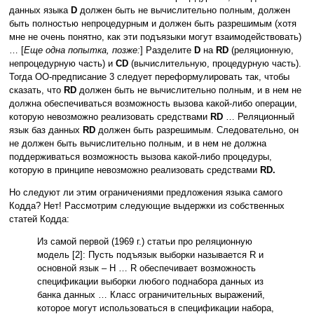
данных языка
D
должен быть не вычислительно полным, должен
быть полностью непроцедурным и должен быть разрешимым (хотя
мне не очень понятно, как эти подъязыки могут взаимодействовать)
… [
Еще одна попытка, позже:
] Разделите
D
на
RD
(реляционную,
непроцедурную часть) и
CD
(вычислительную, процедурную часть).
Тогда ОО-предписание 3 следует переформулировать так, чтобы
сказать, что
RD
должен быть не вычислительно полным, и в нем не
должна обеспечиваться возможность вызова какой-либо операции,
которую невозможно реализовать средствами
RD
… Реляционный
язык баз данных
RD
должен быть разрешимым. Следовательно, он
не должен быть вычислительно полным, и в нем не должна
поддерживаться возможность вызова какой-либо процедуры,
которую в принципе невозможно реализовать средствами
RD.
Но следуют ли этим ограничениями предложения языка самого
Кодда? Нет! Рассмотрим следующие выдержки из собственных
статей Кодда:
Из самой первой (1969 г.) статьи про реляционную
модель [2]: Пусть подъязык выборки называется R и
основной язык – H … R обеспечивает возможность
спецификации выборки любого поднабора данных из
банка данных … Класс ограничительных выражений,
которое могут использоваться в спецификации набора,