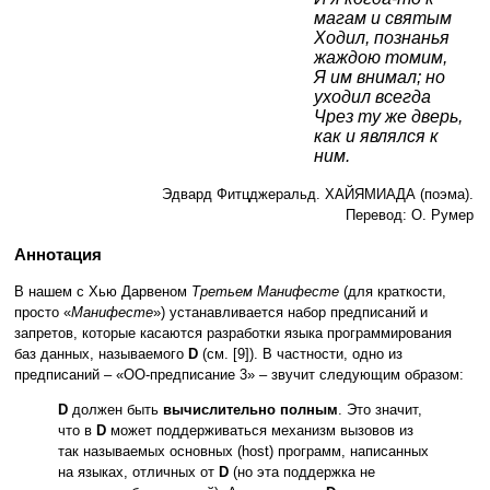
магам и святым
Ходил, познанья
жаждою томим,
Я им внимал; но
уходил всегда
Чрез ту же дверь,
как и являлся к
ним.
Эдвард Фитцджеральд. ХАЙЯМИАДА (поэма).
Перевод: О. Румер
Аннотация
В нашем с Хью Дарвеном
Третьем Манифесте
(для краткости,
просто «
Манифесте
») устанавливается набор предписаний и
запретов, которые касаются разработки языка программирования
баз данных, называемого
D
(см. [9]). В частности, одно из
предписаний – «ОО-предписание 3» – звучит следующим образом:
D
должен быть
вычислительно полным
. Это значит,
что в
D
может поддерживаться механизм вызовов из
так называемых основных (host) программ, написанных
на языках, отличных от
D
(но эта поддержка не