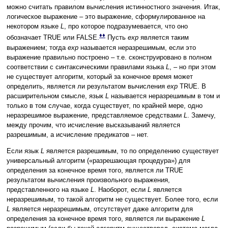
можно считать правилом вычисления истинностного значения. Итак,
логическое выражение – это выражение, сформулированное на
некотором языке
L
, про которое подразумевается, что оно
♦♦
обозначает TRUE или FALSE.
Пусть
exp
является таким
выражением; тогда
exp
называется неразрешимым, если это
выражение правильно построено – т.е. сконструировано в полном
соответствии с синтаксическими правилами языка
L
, – но при этом
не существует алгоритм, который за конечное время может
определить, является ли результатом вычисления
exp
TRUE. В
расширительном смысле, язык
L
называется неразрешимым в том и
только в том случае, когда существует, по крайней мере, одно
неразрешимое выражение, представляемое средствами
L
. Замечу,
между прочим, что исчисление высказываний является
разрешимым, а исчисление предикатов – нет.
Если язык
L
является разрешимым, то по определению существует
универсальный алгоритм («разрешающая процедура») для
определения за конечное время того, является ли TRUE
результатом вычисления произвольного выражения,
представленного на языке
L
. Наоборот, если
L
является
неразрешимым, то такой алгоритм не существует. Более того, если
L
является неразрешимым, отсутствует даже алгоритм для
определения за конечное время того, является ли выражение
L