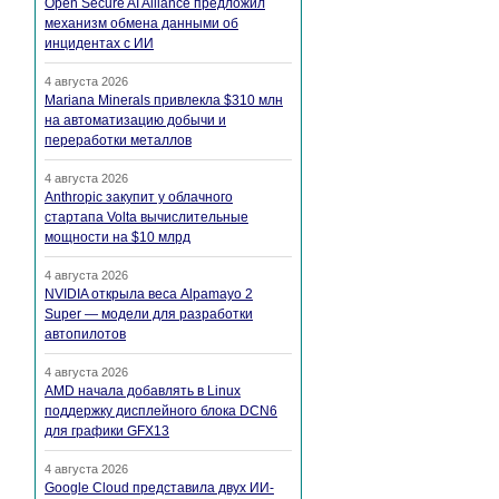
Open Secure AI Alliance предложил
механизм обмена данными об
инцидентах с ИИ
4 августа 2026
Mariana Minerals привлекла $310 млн
на автоматизацию добычи и
переработки металлов
4 августа 2026
Anthropic закупит у облачного
стартапа Volta вычислительные
мощности на $10 млрд
4 августа 2026
NVIDIA открыла веса Alpamayo 2
Super — модели для разработки
автопилотов
4 августа 2026
AMD начала добавлять в Linux
поддержку дисплейного блока DCN6
для графики GFX13
4 августа 2026
Google Cloud представила двух ИИ-