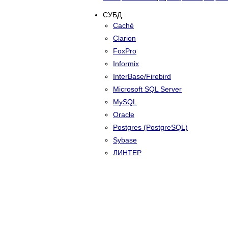
СУБД:
Caché
Clarion
FoxPro
Informix
InterBase/Firebird
Microsoft SQL Server
MySQL
Oracle
Postgres (PostgreSQL)
Sybase
ЛИНТЕР