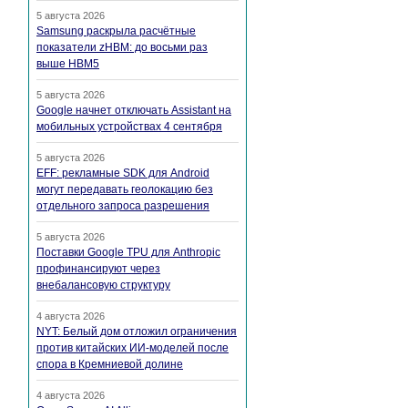
5 августа 2026
Samsung раскрыла расчётные
показатели zHBM: до восьми раз
выше HBM5
5 августа 2026
Google начнет отключать Assistant на
мобильных устройствах 4 сентября
5 августа 2026
EFF: рекламные SDK для Android
могут передавать геолокацию без
отдельного запроса разрешения
5 августа 2026
Поставки Google TPU для Anthropic
профинансируют через
внебалансовую структуру
4 августа 2026
NYT: Белый дом отложил ограничения
против китайских ИИ-моделей после
спора в Кремниевой долине
4 августа 2026