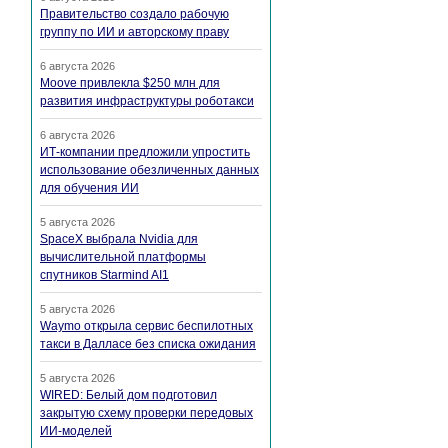
Правительство создало рабочую
группу по ИИ и авторскому праву
6 августа 2026
Moove привлекла $250 млн для
развития инфраструктуры роботакси
6 августа 2026
ИТ-компании предложили упростить
использование обезличенных данных
для обучения ИИ
5 августа 2026
SpaceX выбрала Nvidia для
вычислительной платформы
спутников Starmind AI1
5 августа 2026
Waymo открыла сервис беспилотных
такси в Далласе без списка ожидания
5 августа 2026
WIRED: Белый дом подготовил
закрытую схему проверки передовых
ИИ-моделей