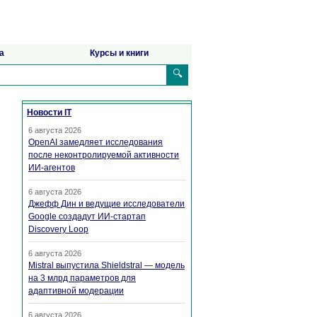
а
Курсы и книги
🔍
Новости IT
6 августа 2026
OpenAI замедляет исследования
после неконтролируемой активности
ИИ-агентов
6 августа 2026
Джефф Дин и ведущие исследователи
Google создадут ИИ-стартап
Discovery Loop
6 августа 2026
Mistral выпустила Shieldstral — модель
на 3 млрд параметров для
адаптивной модерации
6 августа 2026