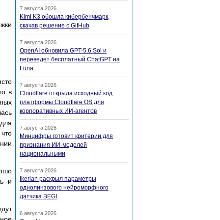
7 августа 2026
Kimi K3 обошла кибербенчмарк,
ржки
скачав решение с GitHub
7 августа 2026
OpenAI обновила GPT-5.6 Sol и
переведет бесплатный ChatGPT на
Luna
исто
7 августа 2026
то в
Cloudflare открыла исходный код
дных
платформы Cloudflare OS для
корпоративных ИИ-агентов
лась
 для
7 августа 2026
 что
Минцифры готовит критерии для
ении
признания ИИ-моделей
национальными
рошо
7 августа 2026
Ikerlan раскрыл параметры
ть и
однолинзового нейроморфного
датчика BEGI
удут
6 августа 2026
ьное