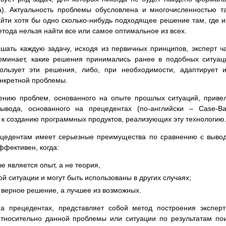
а). Актуальность проблемы обусловлена и многочисленностью т
айти хотя бы одно сколько-нибудь подходящее решение там, где и
тода нельзя найти все или самое оптимальное из всех.
шать каждую задачу, исходя из первичных принципов, эксперт ч
оминает, какие решения принимались ранее в подобных ситуац
ользует эти решения, либо, при необходимости, адаптирует 
онкретной проблемы.
ению проблем, основанного на опыте прошлых ситуаций, приве
вывода, основанного на прецедентах (по-английски – Case-B
– к созданию программных продуктов, реализующих эту технологию
ецедентам имеет серьезные преимущества по сравнению с выво
ффективен, когда:
е является опыт, а не теория,
й ситуации и могут быть использованы в других случаях;
 верное решение, а лучшее из возможных.
а прецедентах, представляет собой метод построения экспер
относительно данной проблемы или ситуации по результатам по