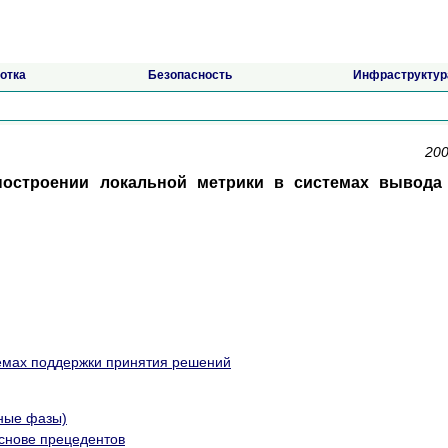
отка
Безопасность
Инфраструктур
200
остроении локальной метрики в системах вывода
темах поддержки принятия решений
вные фазы)
основе прецедентов