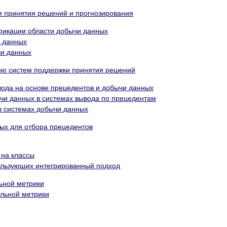
и принятия решений и прогнозирования
ификации области добычи данных
и данных
чи данных
нию систем поддержки принятия решений
ывода на основе прецедентов и добычи данных
ычи данных в системах вывода по прецедентам
в системах добычи данных
ых для отбора прецедентов
 на классы
пользующих интегрированный подход
льной метрики
альной метрики