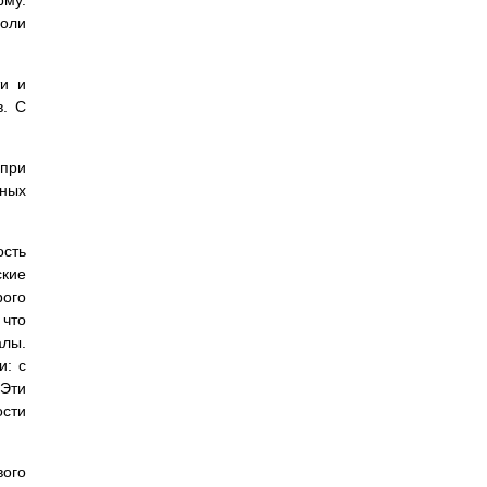
роли
ти и
в. С
 при
ьных
ость
кие
рого
 что
алы.
и: с
 Эти
сти
ого