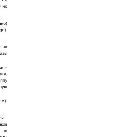
очно
чно)
ge).
х на
базы
ки –
ция,
ппу
нную
ем).
ты –
иков
я по
рму.