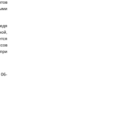
нтов
ными
ведя
ной,
ется
ссов
 при
 06-