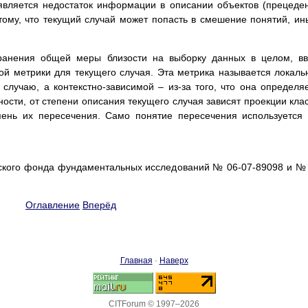
 является недостаток информации в описании объектов (прецеде
 тому, что текущий случай может попасть в смешение понятий, и
транения общей меры близости на выборку данных в целом, в
ой метрики для текущего случая. Эта метрика называется локаль
 случаю, а контекстно-зависимой – из-за того, что она определя
ости, от степени описания текущего случая зависят проекции кла
епень их пересечения. Само понятие пересечения используется
ского фонда фундаментальных исследований № 06-07-89098 и №
Оглавление
Вперёд
Главная
·
Наверх
CITForum © 1997–2026