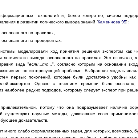
нформационных технологий и, более конкретно, систем подде
вления в развитии логического вывода знаний [
Каменнова 95
]:
, основанного на правилах;
, основанного на прецедентах.
системы моделировали ход принятия решения экспертом как ч
 логического вывода, основанного на правилах. Это означало, ч
правил вида "
если
...
то
...", согласно которым на основании вхо
заключение по интересующей проблеме. Выбранная модель явля
стем первых поколений, которые были достаточно удобны как
телей-экспертов. Однако с течением времени было осознано,
з наиболее редких подходов, которому следует эксперт при реш
привлекательной, потому что она подразумевает наличие хо
ой существуют научные методы, доказавшие свою применимос
ебующее доказательств.
 много слабо формализованных задач, для которых, возможно, б
вует ряд задач, для которых никогда не будет найдено формал