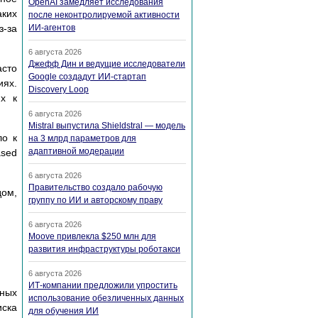
OpenAI замедляет исследования
аких
после неконтролируемой активности
з-за
ИИ-агентов
6 августа 2026
Джефф Дин и ведущие исследователи
асто
Google создадут ИИ-стартап
иях.
Discovery Loop
их к
6 августа 2026
Mistral выпустила Shieldstral — модель
ло к
на 3 млрд параметров для
адаптивной модерации
ased
.
6 августа 2026
Правительство создало рабочую
дом,
группу по ИИ и авторскому праву
6 августа 2026
Moove привлекла $250 млн для
развития инфраструктуры роботакси
6 августа 2026
ИТ-компании предложили упростить
тных
использование обезличенных данных
иска
для обучения ИИ