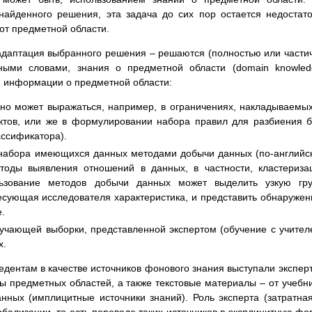
найденного решения, эта задача до сих пор остается недостат
от предметной области.
адаптация выбранного решения – решаются (полностью или части
ными словами, знания о предметной области (domain knowled
 информации о предметной области:
Оно может выражаться, например, в ограничениях, накладываемы
ктов, или же в формулировании набора правил для разбиения 
ассификатора).
набора имеющихся данных методами добычи данных (по-английс
етоды выявления отношений в данных, в частности, кластериза
льзование методов добычи данных может выделить узкую гру
ресующая исследователя характеристика, и представить обнаруже
.
учающей выборки, представленной экспертом (обучение с учител
х.
едентам в качестве источников фонового знания выступали экспер
 предметных областей, а также текстовые материалы – от учебн
анных (имплицитные источники знаний). Роль эксперта (затратна
бализации, то есть переводе таких источников в эксплицитную фо