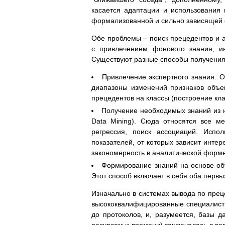
касается адаптации и использования 
формализованной и сильно зависящей 
Обе проблемы – поиск прецедентов и 
с привлечением фонового знания, и
Существуют разные способы получения
Привлечение экспертного знания. 
диапазоны изменений признаков объе
прецедентов на классы (построение кл
Получение необходимых знаний из 
Data Mining). Сюда относятся все м
регрессия, поиск ассоциаций. Испо
показателей, от которых зависит инте
закономерность в аналитической форме
Формирование знаний на основе об
Этот способ включает в себя оба первы
Изначально в системах вывода по прец
высококвалифицированные специалисты
до протоколов, и, разумеется, базы д
ресурсам и времени) заключалась в вер