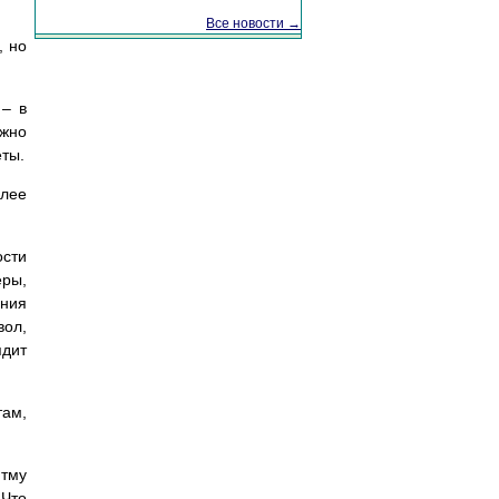
Все новости →
, но
 – в
ожно
еты.
олее
ости
еры,
ния
вол,
дит
там,
итму
 Что