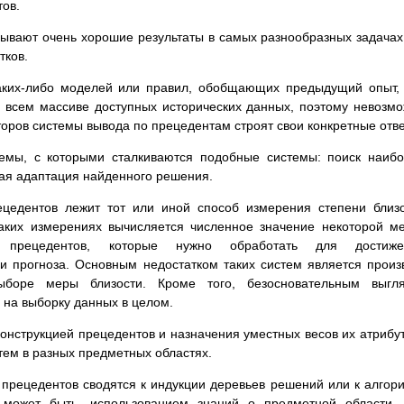
тов.
ывают очень хорошие результаты в самых разнообразных задачах
тков.
аких-либо моделей или правил, обобщающих предыдущий опыт,
 всем массиве доступных исторических данных, поэтому невозм
кторов системы вывода по прецедентам строят свои конкретные отв
емы, с которыми сталкиваются подобные системы: поиск наиб
ая адаптация найденного решения.
ецедентов лежит тот или иной способ измерения степени близ
таких измерениях вычисляется численное значение некоторой м
 прецедентов, которые нужно обработать для достиже
и прогноза. Основным недостатком таких систем является произ
боре меры близости. Кроме того, безосновательным выгля
на выборку данных в целом.
конструкцией прецедентов и назначения уместных весов их атрибу
тем в разных предметных областях.
прецедентов сводятся к индукции деревьев решений или к алгор
, может быть, использованием знаний о предметной области.