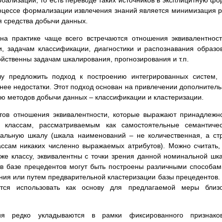
роцессе формализации извлечения знаний является минимизация 
бя средства добычи данных.
на практике чаще всего встречаются отношения эквивалентнос
и, задачам классификации, диагностики и распознавания образо
йственны задачам шкалирования, прогнозирования и т.п.
чу предложить подход к построению интегрированных систем,
ее недостатки. Этот подход основан на привлечении дополнител
ю методов добычи данных – классификации и кластеризации.
нтов отношения эквивалентности, которые выражают принадлежн
 классам, рассматриваемым как самостоятельные семантичес
альную шкалу (шкала наименований – не количественная, а ст
ассам никаких численно выражаемых атрибутов). Можно считать,
же классу, эквивалентны с точки зрения данной номинальной шк
 в базе прецедентов могут быть построены различными способам
ия или путем предварительной кластеризации базы прецедентов.
ется использовать как основу для предлагаемой меры близо
я редко укладываются в рамки фиксированного признаков