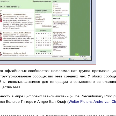
два офлайновых сообщества: неформальная группа проживающи
труктурированное сообщество геев средних лет. У обоих сообщ
ты, использовавшиеся для генерации и совместного использов
щества геев.
ости в мире цифровых зависимостей» («The Precautionary Principl
ются Вольтер Питерс и Андре Ван Клиф (
Wolter Pieters
,
Andre van Cle