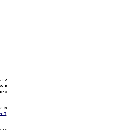
х по
еств
ания
e in
eff
,