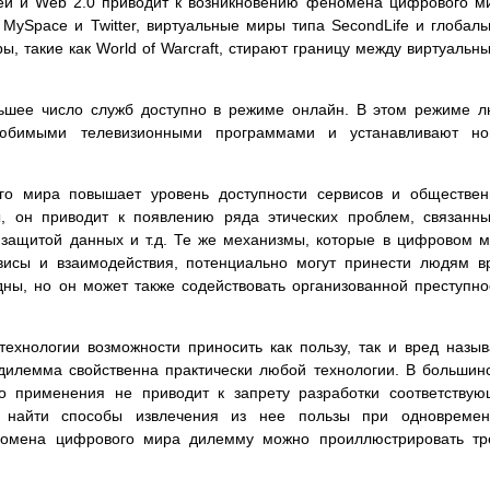
ей и Web 2.0 приводит к возникновению феномена цифрового м
 MySpace и Twitter, виртуальные миры типа SecondLife и глобал
, такие как World of Warcraft, стирают границу между виртуальн
ьшее число служб доступно в режиме онлайн. В этом режиме 
любимыми телевизионными программами и устанавливают но
о мира повышает уровень доступности сервисов и обществен
ы, он приводит к появлению ряда этических проблем, связанн
 защитой данных и т.д. Те же механизмы, которые в цифровом 
исы и взаимодействия, потенциально могут принести людям в
ы, но он может также содействовать организованной преступно
ехнологии возможности приносить как пользу, так и вред назы
дилемма свойственна практически любой технологии. В большин
о применения не приводит к запрету разработки соответству
я найти способы извлечения из нее пользы при одновремен
номена цифрового мира дилемму можно проиллюстрировать тр