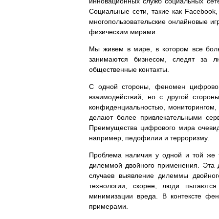
инновационных служб социальных сет
Социальные сети, такие как Facebook,
многопользовательские онлайновые игры
физическим мирами.
Мы живем в мире, в котором все бол
занимаются бизнесом, следят за 
общественные контакты.
С одной стороны, феномен цифровог
взаимодействий, но с другой сторон
конфиденциальностью, мониторингом,
делают более привлекательными серв
Преимущества цифрового мира очевидн
например, педофилии и терроризму.
Проблема наличия у одной и той же т
дилеммой двойного применения. Эта 
случаев выявление дилеммы двойног
технологии, скорее, люди пытаютс
минимизации вреда. В контексте фе
примерами.