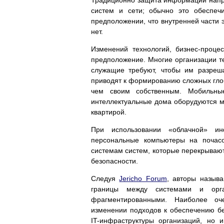
Традиционно защита информации напра
систем и сети; обычно это обеспеч
предположении, что внутренней части 
нет.
Изменений технологий, бизнес-проце
предположение. Многие организации те
служащие требуют, чтобы им разреш
приводят к формированию сложных глоб
чем своим собственным. Мобильные
интеллектуальные дома оборудуются 
квартирой.
При использовании «облачной» инф
персональные компьютеры на почас
системам систем, которые перекрывают
безопасности.
Следуя
Jericho Forum
, авторы называ
границы между системами и орга
фрагментированными. Наиболее оч
изменении подходов к обеспечению б
IT-инфраструктуры организаций, но 