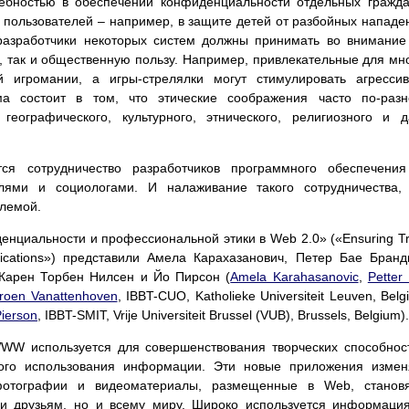
ебностью в обеспечении конфиденциальности отдельных гражд
 пользователей – например, в защите детей от разбойных нападе
 разработчики некоторых систем должны принимать во внимание
, так и общественную пользу. Например, привлекательные для мн
й игромании, а игры-стрелялки могут стимулировать агресси
ма состоит в том, что этические соображения часто по-раз
географического, культурного, этнического, религиозного и 
ся сотрудничество разработчиков программного обеспечения
елями и социологами. И налаживание такого сотрудничества,
блемой.
нциальности и профессиональной этики в Web 2.0» («Ensuring Tr
plications») представили Амела Карахазанович, Петер Бае Бранд
 Карен Торбен Нилсен и Йо Пирсон (
Amela Karahasanovic
,
Petter
roen Vanattenhoven
, IBBT-CUO, Katholieke Universiteit Leuven, Belg
Pierson
, IBBT-SMIT, Vrije Universiteit Brussel (VUB), Brussels, Belgium).
WW используется для совершенствования творческих способнос
ного использования информации. Эти новые приложения изме
отографии и видеоматериалы, размещенные в Web, становя
и друзьям, но и всему миру. Широко используется информаци