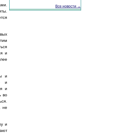
ами.
Все новости →
ты.
ется
овых
этим
ться
ия и
олее
ны и
е и
ся и
ь во
ься.
а не
ку и
вают