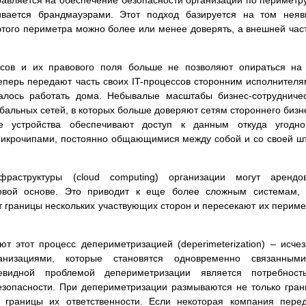
вляется на обеспечение безопасности организаций по периметр
ивается брандмауэрами. Этот подход базируется на том нея
этого периметра можно более или менее доверять, а внешней час
ссов и их правового поля больше не позволяют опираться на
перь передают часть своих IT-процессов сторонним исполнителя
алось работать дома. Небывалые масштабы бизнес-сотрудниче
альных сетей, в которых больше доверяют сетям стороннего бизн
 устройства обеспечивают доступ к данным откуда угодно
микрочипами, постоянно общающимися между собой и со своей ш
раструктуры (cloud computing) организации могут арендов
овой основе. Это приводит к еще более сложным системам, 
 границы нескольких участвующих сторон и пересекают их перим
ют этот процесс депериметризацией (deperimeterization) – исче
низациями, которые становятся одновременно связанным
евидной проблемой депериметризации является потребност
езопасности. При депериметризации размываются не только гра
и границы их ответственности. Если некоторая компания пере