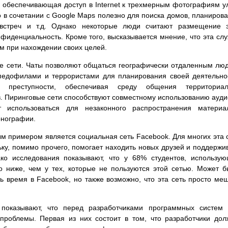
w, обеспечивающая доступ в Internet к трехмерным фотографиям у
о в сочетании с Google Maps полезно для поиска домов, планиров
встреч и т.д. Однако некоторые люди считают размещение э
фиденциальность. Кроме того, высказывается мнение, что эта сл
м при нахождении своих целей.
ые сети. Чаты позволяют общаться географически отдаленным лю
 педофилами и террористами для планирования своей деятельно
й преступности, обеспечивая среду общения территориал
 Пиринговые сети способствуют совместному использованию ауди
 использоваться для незаконного распространения материал
рнографии.
 примером является социальная сеть Facebook. Для многих эта 
ку, помимо прочего, помогает находить новых друзей и поддержи
ко исследования показывают, что у 68% студентов, использу
о ниже, чем у тех, которые не пользуются этой сетью. Может б
 время в Facebook, но также возможно, что эта сеть просто ме
показывают, что перед разработчиками программных систем 
проблемы. Первая из них состоит в том, что разработчики до