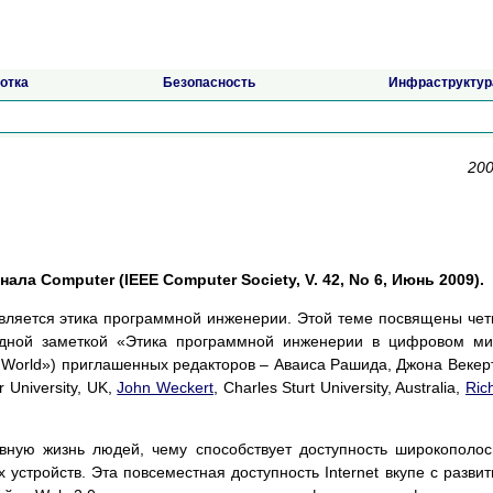
отка
Безопасность
Инфраструктур
200
ала Computer (IEEE Computer Society, V. 42, No 6, Июнь 2009).
является этика программной инженерии. Этой теме посвящены че
одной заметкой «Этика программной инженерии в цифровом м
ital World») приглашенных редакторов – Аваиса Рашида, Джона Векер
r University, UK,
John Weckert
, Charles Sturt University, Australia,
Ric
невную жизнь людей, чему способствует доступность широкополо
устройств. Эта повсеместная доступность Internet вкупе с разви