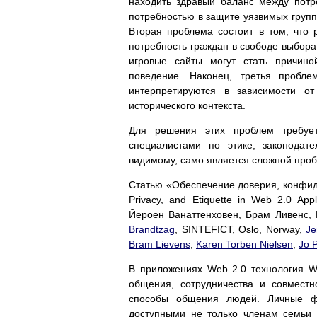
находить здравый баланс между потр
потребностью в защите уязвимых групп
Вторая проблема состоит в том, что
потребность граждан в свободе выбора
игровые сайты могут стать причино
поведение. Наконец, третья пробле
интерпретируются в зависимости от 
исторического контекста.
Для решения этих проблем требует
специалистами по этике, законодат
видимому, само является сложной про
Статью «Обеспечение доверия, конфиде
Privacy, and Etiquette in Web 2.0 Ap
Йероен Ванаттенховен, Брам Ливенс,
Brandtzag
, SINTEFICT, Oslo, Norway,
Je
Bram Lievens
,
Karen Torben Nielsen
,
Jo 
В приложениях Web 2.0 технология W
общения, сотрудничества и совмест
способы общения людей. Личные ф
доступными не только членам семьи 