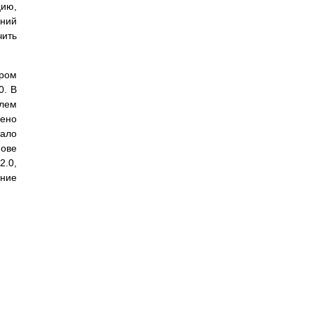
цию,
ений
чить
ором
0. В
блем
дено
вало
нове
2.0,
ние