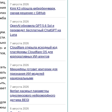
лиц.
7 августа 2026
ания
Kimi K3 обошла кибербенчмарк,
тих
скачав решение с GitHub
ужба
7 августа 2026
OpenAI обновила GPT-5.6 Sol и
переведет бесплатный ChatGPT на
дям.
Luna
сти.
ьно
7 августа 2026
о- и
Cloudflare открыла исходный код
платформы Cloudflare OS для
ов,
корпоративных ИИ-агентов
7 августа 2026
сеть
Минцифры готовит критерии для
вать
признания ИИ-моделей
ющих
национальными
ыть,
7 августа 2026
шает
Ikerlan раскрыл параметры
однолинзового нейроморфного
датчика BEGI
для
лжны
6 августа 2026