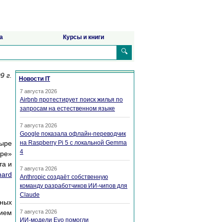
а
Курсы и книги
🔍
9 г.
Новости IT
7 августа 2026
Airbnb протестирует поиск жилья по
запросам на естественном языке
7 августа 2026
Google показала офлайн-переводчик
тыре
на Raspberry Pi 5 с локальной Gemma
4
ире»
та и
7 августа 2026
hard
Anthropic создаёт собственную
команду разработчиков ИИ-чипов для
Claude
сных
тием
7 августа 2026
ИИ-модели Evo помогли