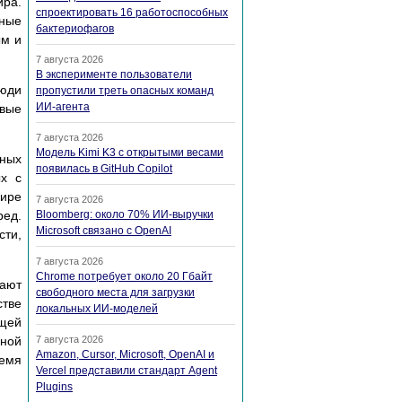
ира.
спроектировать 16 работоспособных
ьные
бактериофагов
ым и
7 августа 2026
В эксперименте пользователи
люди
пропустили треть опасных команд
ИИ-агента
вые
7 августа 2026
Модель Kimi K3 с открытыми весами
ных
появилась в GitHub Copilot
ых с
мире
7 августа 2026
ред.
Bloomberg: около 70% ИИ-выручки
Microsoft связано с OpenAI
сти,
7 августа 2026
Chrome потребует около 20 Гбайт
вают
свободного места для загрузки
стве
локальных ИИ-моделей
ющей
ной
7 августа 2026
Amazon, Cursor, Microsoft, OpenAI и
емя
Vercel представили стандарт Agent
Plugins