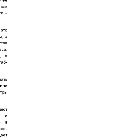
у ее
вном
ти –
 это
м, а
ства
еса,
, а
таб-
ать
или
етры
зают
и и
ь в
ницы
дает