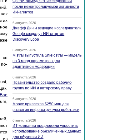
ан и
OpenAI замедляет исследования
после неконтролируемой активности
ний.
ИИ-агентов
 как
огих
6 августа 2026
вное
Джефф Дин и ведущие исследователи
ному
Google создадут ИИ-стартап
Discovery Loop
даже
6 августа 2026
Mistral выпустила Shieldstral — модель
 со
на 3 млрд параметров для
 по-
адаптивной модерации
6 августа 2026
ust,
Правительство создало рабочую
цак,
группу по ИИ и авторскому праву
 Bae
6 августа 2026
ium,
Moove привлекла $250 млн для
развития инфраструктуры роботакси
тей,
6 августа 2026
няют
ИТ-компании предложили упростить
использование обезличенных данных
тся
для обучения ИИ
я из