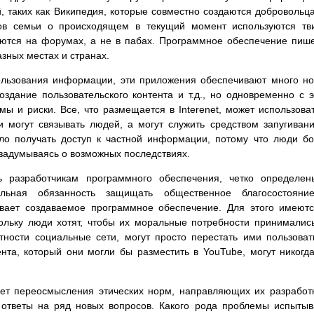
 таких как Википедия, которые совместно создаются добровольц
в семьи о происходящем в текущий момент используются тви
аются на форумах, а не в пабах. Программное обеспечение пиш
зных местах и странах.
ользования информации, эти приложения обеспечивают много н
создание пользовательского контента и т.д., но одновременно с 
ы и риски. Все, что размещается в Interenet, может использова
 могут связывать людей, а могут служить средством запугиван
ло получать доступ к частной информации, потому что люди б
задумываясь о возможных последствиях.
ь разработчикам программного обеспечения, четко определе
льная обязанность защищать общественное благосостояни
гивает создаваемое программное обеспечение. Для этого имеют
кольку люди хотят, чтобы их моральные потребности принималис
тности социальные сети, могут просто перестать ими пользоват
нта, который они могли бы разместить в YouTube, могут никогд
.
ет переосмысления этических норм, направляющих их разработ
ь ответы на ряд новых вопросов. Какого рода проблемы испыты