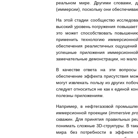
реальном мире. Другими словами, 
(иммерсии), поскольку они обеспечива
На этой стадии сообщество исследоват
высокий уровень погружения повышает 
это может способствовать повышени
применить технологию иммерсионно
обеспечения реалистичных ощущений 
успешные приложения иммерсионной
замечательные демонстрации, но мало 
В качестве ответа на эти вопросы 
обеспечение эффекта присутствия мож
могут извлекать пользу из других поб
следует относиться не как к единой ко
полезны приложениям.
Например, в нефтегазовой промышлен
иммерсионной проекции (
immersive pro
скважин. Для принятия правильных ре
понимать сложные 3D-структуры. В та
мира без потребности в эффекте п