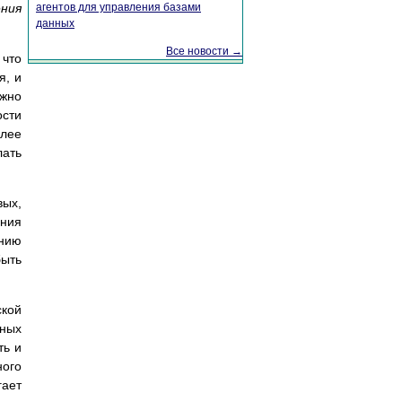
ения
агентов для управления базами
данных
Все новости →
 что
я, и
жно
сти
олее
ать
ых,
ения
ению
быть
ской
яных
ть и
ного
ает