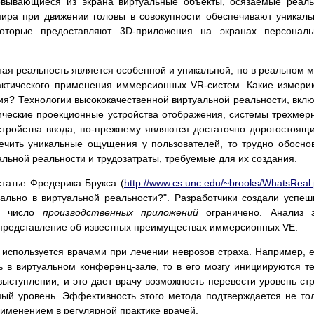
овывающиеся из экрана виртуальные объекты, осязаемые реал
мира при движении головы в совокупности обеспечивают уникал
оторые предоставляют 3D-приложения на экранах персональ
ая реальность является особенной и уникальной, но в реальном 
актического применения иммерсионных VR-систем. Какие измер
я? Технологии высококачественной виртуальной реальности, вкл
ческие проекционные устройства отображения, системы трехмер
стройства ввода, по-прежнему являются достаточно дорогостоящ
ечить уникальные ощущения у пользователей, то трудно обосно
льной реальности и трудозатраты, требуемые для их создания.
статье Фредерика Брукса (
http://www.cs.unc.edu/~brooks/WhatsReal.
еально в виртуальной реальности?". Разработчики создали успе
тя число
производственных приложений
ограничено. Анализ 
представление об известных преимуществах иммерсионных VE.
спользуется врачами при лечении неврозов страха. Например, 
ь в виртуальном конференц-зале, то в его мозгу инициируются т
выступлении, и это дает врачу возможность перевести уровень ст
ый уровень. Эффективность этого метода подтверждается не то
рименением в регулярной практике врачей.