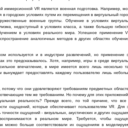
й иммерcионной VR является военная подготовка. Например, м
я в городских условиях путем их перемещения в виртуальный горо
дружественные военные группы. Обучение в условиях виртуал
лизма, недоступный в условиях класса, а также большую гибкос
учением в условиях реального мира. Успешное применение V
спространение аналогичных методов в других областях обучени
ом используется и в индустрии развлечений, но применение 
ак это предсказывалось. Хотя, например, игры в среде виртуал
 сильное впечатление, в мире имеется всего лишь несколько т
тем вынуждает предоставлять каждому пользователю лишь небол
 потому что они удовлетворяют требованиям предметных област
отвечающие тем же требованиям. Но почему для этих приложений
альная реальность? Прежде всего, по той причине, что все
сти ощущений, которые обеспечивает пользователям VR. Для 
 точности ощущений - визуальных, акустических и других ощуща
 воспринимаются в реальном мире. Требуется, чтобы ощуще
как можно больше соответствовали их ощущениям в моделиру