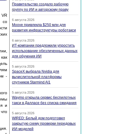
Правительство создало рабочую
группу по ИИ и авторскому праву
- VR
6 августа 2026
ы со
Moove привлекла $250 млн для
ости
развития инфраструктуры роботакси
ских
6 августа 2026
ИТ-компании предложили упростить
гии,
использование обезличенных данных
для обучения ИИ
как
Цель
5 августа 2026
елям
SpaceX выбрала Nvidia для
ом -
вычислительной платформы
спутников Starmind AI1
кого
5 августа 2026
Waymo открыла сервис беспилотных
темы
такси в Далласе без списка ожидания
ия и
 что
5 августа 2026
WIRED: Белый дом подготовил
закрытую схему проверки передовых
ция.
ИИ-моделей