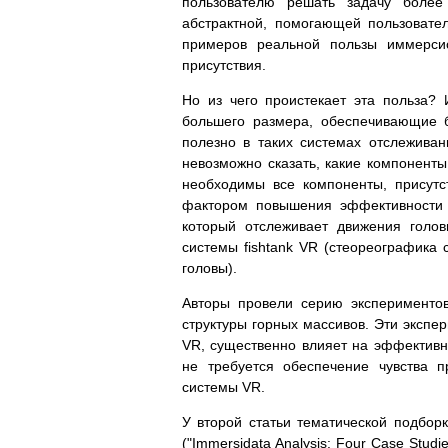
пользователю решать задачу более
абстрактной, помогающей пользовате
примеров реальной пользы иммерсио
присутствия.
Но из чего проистекает эта польза? 
большего размера, обеспечивающие б
полезно в таких системах отслежива
невозможно сказать, какие компонент
необходимы все компоненты, присутс
фактором повышения эффективности п
который отслеживает движения голов
системы fishtank VR (стеореографика
головы).
Авторы провели серию эксперименто
структуры горных массивов. Эти экспе
VR, существенно влияет на эффективн
не требуется обеспечение чувства п
системы VR.
У второй статьи тематической подборк
("Immersidata Analysis: Four Case Stu