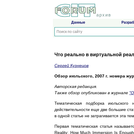
архив
Данные
Разраб
Что реально в виртуальной реа
Сергей Кузнецов
Обзор июльского, 2007 г. номера журн
Авторская редакция.
Также обзор опубликован в журнале
"
Тематическая подборка июльского 
действительности еще две большие ста
в одной статье не затрагивается эта те
Первая тематическая статья называется
Reality: How Much Immersion Is Enoug