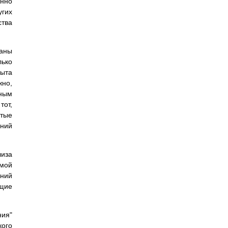
нно
угих
тва
раны
лько
пыта
жно,
вным
тот,
стые
ений
лиза
емой
ений
ящие
ния"
кого