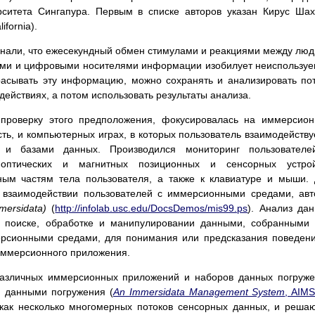
рситета Сингапура. Первым в списке авторов указан Кирус Ша
ifornia).
ознали, что ежесекундный обмен стимулами и реакциями между лю
тами и цифровыми носителями информации изобилует неиспользу
расывать эту информацию, можно сохранять и анализировать по
ействиях, а потом использовать результаты анализа.
 проверку этого предположения, фокусировалась на иммерсио
сть, и компьютерных играх, в которых пользователь взаимодейству
 и базами данных. Производился мониторинг пользователе
 оптических и магнитных позиционных и сенсорных устрой
ным частям тела пользователя, а также к клавиатуре и мыши.
 взаимодействии пользователей с иммерсионными средами, ав
mersidata)
(
http://infolab.usc.edu/DocsDemos/mis99.ps
). Анализ да
м поиске, обработке и манипулировании данными, собранными
ерсионными средами, для понимания или предсказания поведен
 иммерсионного приложения.
различных иммерсионных приложений и наборов данных погруж
я данными погружения (
An Immersidata Management System
, AIM
 как несколько многомерных потоков сенсорных данных, и реша