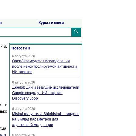
а
Курсы и книги
🔍
7 г.
Новости IT
6 августа 2026
OpenAI замедляет исследования
после неконтролируемой активности
ИИ-агентов
6 августа 2026
Джефф Дин и ведущие исследователи
Google создадут ИИ-стартап
Discovery Loop
о в
6 августа 2026
лько
Mistral выпустила Shieldstral — модель
на 3 млрд параметров для
адаптивной модерации
tual
man
,
6 августа 2026