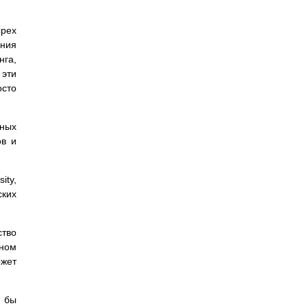
ырех
ения
нга,
 эти
осто
ных
ов и
ity,
ских
ство
рном
ожет
 бы