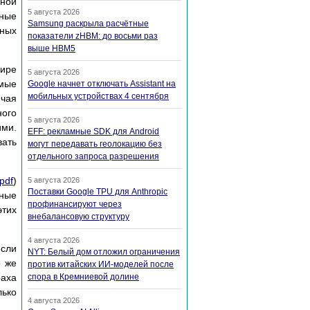
ьной
5 августа 2026
ьные
Samsung раскрыла расчётные
ных
показатели zHBM: до восьми раз
выше HBM5
мире
5 августа 2026
имые
Google начнет отключать Assistant на
мобильных устройствах 4 сентября
ючая
ного
5 августа 2026
ими.
EFF: рекламные SDK для Android
вать
могут передавать геолокацию без
отдельного запроса разрешения
pdf
)
5 августа 2026
Поставки Google TPU для Anthropic
шные
профинансируют через
этих
внебалансовую структуру
4 августа 2026
если
NYT: Белый дом отложил ограничения
е же
против китайских ИИ-моделей после
раха
спора в Кремниевой долине
лько
4 августа 2026