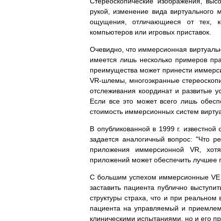
Стереоскопические изображения, выс
рукой, изменение вида виртуального 
ощущения, отличающиеся от тех, к
компьютеров или игровых приставок.
Очевидно, что иммерсионная виртуальн
имеется лишь несколько примеров пр
преимущества может принести иммерси
VR-шлемы, многоэкранные стереоскопи
отслеживания координат и развитые у
Если все это может всего лишь обесп
стоимость иммерсионных систем виртуа
В опубликованной в 1999 г. известной 
задается аналогичный вопрос: "Что р
приложения иммерсионной VR, хо
приложений может обеспечить лучшее 
С большим успехом иммерсионные VE и
заставить пациента публично выступит
структуры страха, что и при реальном 
пациента на управляемый и приемлем
клиническими испытаниями, но и его п