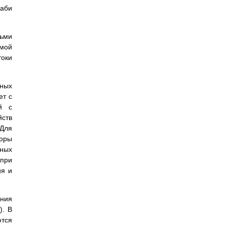
хаби
дьми
емой
токи
нных
ет с
й с
ств
 Для
торы
нных
 при
ия и
ения
S
). В
ются