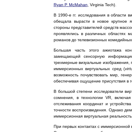
Ryan P. McMahan
, Virginia Tech).
В 1990-е гг. исследования в области в
обещала вырасти в новое крупное я
стороны представителей средств массо
проявлялись в различных областях м
романов до телевизионных комедийных
Большая часть этого ажиотажа кон
замещающей сенсорную информацию 
трехмерные визуальные изображения, п
иммерсионных виртуальных сред (
vir
возможность почувствовать мир, ген
обеспечивая ощущение присутствия в г
В большой степени исследователи вирт
сомнения, в технологии VR, включая
отслеживания координат и устройств
точности воспроизведения. Однако дем
иммерсионная виртуальная реальность 
При первых контактах с иммерсионной 