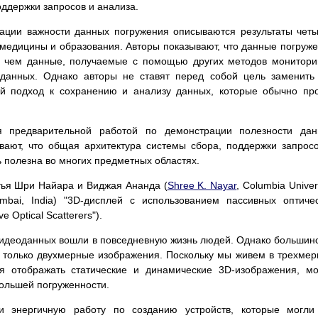
оддержки запросов и анализа.
рации важности данных погружения описываются результаты чет
 медицины и образования. Авторы показывают, что данные погруж
, чем данные, получаемые с помощью других методов монитори
данных. Однако авторы не ставят перед собой цель заменить
й подход к сохранению и анализу данных, которые обычно пр
я предварительной работой по демонстрации полезности дан
вают, что общая архитектура системы сбора, поддержки запрос
 полезна во многих предметных областях.
тья Шри Найара и Виджая Ананда (
Shree K. Nayar
, Columbia Univers
mbai, India) "3D-дисплей с использованием пассивных оптиче
e Optical Scatterers").
идеоданных вошли в повседневную жизнь людей. Однако большин
 только двухмерные изображения. Поскольку мы живем в трехме
я отображать статические и динамические 3D-изображения, м
ольшей погруженности.
и энергичную работу по созданию устройств, которые могли