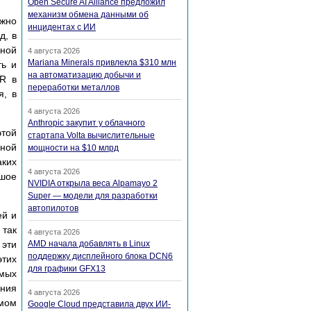
Open Secure AI Alliance предложил
механизм обмена данными об
ожно
инцидентах с ИИ
д, в
ьной
4 августа 2026
Mariana Minerals привлекла $310 млн
ть и
на автоматизацию добычи и
R в
переработки металлов
я, в
4 августа 2026
Anthropic закупит у облачного
этой
стартапа Volta вычислительные
ьной
мощности на $10 млрд
аких
4 августа 2026
ьшое
NVIDIA открыла веса Alpamayo 2
Super — модели для разработки
автопилотов
ей и
 так
4 августа 2026
 эти
AMD начала добавлять в Linux
поддержку дисплейного блока DCN6
этих
для графики GFX13
емых
ния
4 августа 2026
емом
Google Cloud представила двух ИИ-