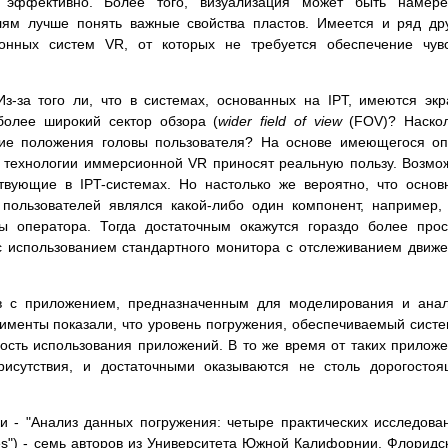
 эффективно. Более того, визуализация может быть намере
лям лучше понять важные свойства пластов. Имеется и ряд др
нных систем VR, от которых не требуется обеспечение чувс
Из-за того ли, что в системах, основанных на IPT, имеются эк
олее широкий сектор обзора (
wider field of view
(FOV)? Наско
ние положения головы пользователя? На основе имеющегося о
ы технологии иммерсионной VR приносят реальную пользу. Возмо
твующие в IPT-системах. Но настолько же вероятно, что осно
ользователей являлся какой-либо один компонент, например, 
ы оператора. Тогда достаточным окажутся гораздо более про
 с использованием стандартного монитора с отслеживанием движ
в с приложением, предназначенным для моделирования и ана
рименты показали, что уровень погружения, обеспечиваемый сист
ость использования приложений. В то же время от таких прилож
рисутствия, и достаточными оказываются не столь дорогосто
и - "Анализ данных погружения: четыре практических исследова
dies") - семь авторов из Университета Южной Калифорнии, Флоридс