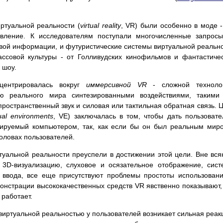
иртуальной реальности (
virtual reality
, VR) были особенно в моде 
вление. К исследователям поступали многочисленные запрос
вой информации, и футуристические системы виртуальной реальн
ассовой культуры - от Голливудских кинофильмов и фантастиче
 шоу.
центрировалась вокруг
иммерсивной VR
- сложной техноло
реального мира синтезированными воздействиями, такими 
ространственный звук и силовая или тактильная обратная связь. 
tual environments
, VE) заключалась в том, чтобы дать пользоват
ерируемый компьютером, так, как если бы он был реальным мир
оловах пользователей.
уальной реальности преуспели в достижении этой цели. Вне вся
 3D-визуализацию, слуховое и осязательное отображение, сис
а ввода, все еще присутствуют проблемы простоты использован
онстрации высококачественных средств VR явственно показывают,
работает.
виртуальной реальностью у пользователей возникает сильная реак