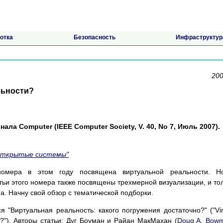
отка
Безопасность
Инфраструктур
200
льности?
ала Computer (IEEE Computer Society, V. 40, No 7, Июль 2007).
Открытые системы"
номера в этом году посвящена виртуальной реальности. Н
тьи этого номера также посвящены трехмерной визуализации, и то
ма. Начну свой обзор с тематической подборки.
 "Виртуальная реальность: какого погружения достаточно?" ("Vir
h?"). Авторы статьи: Дуг Боуман и Райан МакМахан (
Doug A. Bow