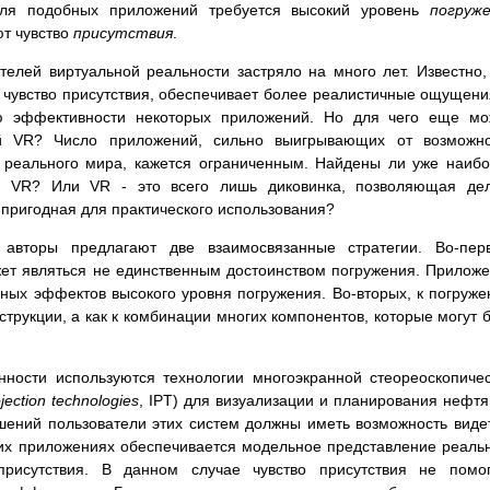
для подобных приложений требуется высокий уровень
погруж
ют чувство
присутствия
.
елей виртуальной реальности застряло на много лет. Известно,
чувство присутствия, обеспечивает более реалистичные ощущени
ю эффективности некоторых приложений. Но для чего еще мо
й VR? Число приложений, сильно выигрывающих от возможно
реального мира, кажется ограниченным. Найдены ли уже наиб
 VR? Или VR - это всего лишь диковинка, позволяющая дел
пригодная для практического использования?
авторы предлагают две взаимосвязанные стратегии. Во-перв
ет являться не единственным достоинством погружения. Прилож
очных эффектов высокого уровня погружения. Во-вторых, к погруж
нструкции, а как к комбинации многих компонентов, которые могут 
ности используются технологии многоэкранной стеореоскопиче
jection technologies
, IPT) для визуализации и планирования нефт
шений пользователи этих систем должны иметь возможность виде
ких приложениях обеспечивается модельное представление реаль
рисутствия. В данном случае чувство присутствия не помог