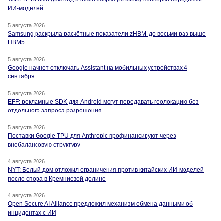
ИИ-моделей
5 августа 2026
Samsung раскрыла расчётные показатели zHBM: до восьми раз выше
HBM5
5 августа 2026
Google начнет отключать Assistant на мобильных устройствах 4
сентября
5 августа 2026
EFF: рекламные SDK для Android могут передавать геолокацию без
отдельного запроса разрешения
5 августа 2026
Поставки Google TPU для Anthropic профинансируют через
внебалансовую структуру
4 августа 2026
NYT: Белый дом отложил ограничения против китайских ИИ-моделей
после спора в Кремниевой долине
4 августа 2026
Open Secure AI Alliance предложил механизм обмена данными об
инцидентах с ИИ