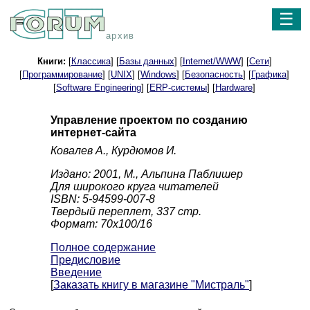
☰
архив
Книги:
[
Классика
] [
Базы данных
] [
Internet/WWW
] [
Сети
]
[
Программирование
] [
UNIX
] [
Windows
] [
Безопасность
] [
Графика
]
[
Software Engineering
] [
ERP-системы
] [
Hardware
]
Управление проектом по созданию
интернет-сайта
Ковалев А., Курдюмов И.
Издано: 2001, М., Альпина Паблишер
Для широкого круга читателей
ISBN: 5-94599-007-8
Твердый переплет, 337 стр.
Формат: 70x100/16
Полное содержание
Предисловие
Введение
[
Заказать книгу в магазине "Мистраль"
]