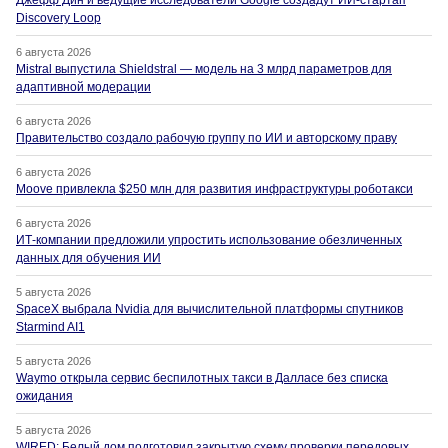
Джефф Дин и ведущие исследователи Google создадут ИИ-стартап
Discovery Loop
6 августа 2026
Mistral выпустила Shieldstral — модель на 3 млрд параметров для
адаптивной модерации
6 августа 2026
Правительство создало рабочую группу по ИИ и авторскому праву
6 августа 2026
Moove привлекла $250 млн для развития инфраструктуры роботакси
6 августа 2026
ИТ-компании предложили упростить использование обезличенных
данных для обучения ИИ
5 августа 2026
SpaceX выбрала Nvidia для вычислительной платформы спутников
Starmind AI1
5 августа 2026
Waymo открыла сервис беспилотных такси в Далласе без списка
ожидания
5 августа 2026
WIRED: Белый дом подготовил закрытую схему проверки передовых