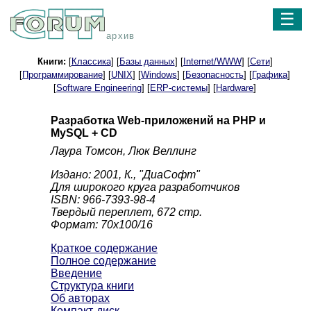
☰
архив
Книги:
[
Классика
] [
Базы данных
] [
Internet/WWW
] [
Сети
]
[
Программирование
] [
UNIX
] [
Windows
] [
Безопасность
] [
Графика
]
[
Software Engineering
] [
ERP-системы
] [
Hardware
]
Разработка Web-приложений на РНР и
MySQL + CD
Лаура Томсон, Люк Веллинг
Издано: 2001, К., "ДиаСофт"
Для широкого круга разработчиков
ISBN: 966-7393-98-4
Твердый переплет, 672 стр.
Формат: 70x100/16
Краткое содержание
Полное содержание
Введение
Структура книги
Об авторах
Компакт-диск