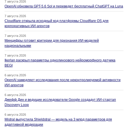
7 августа 2026
OpenAI обновила GPT-5.6 Sol и переведет бесплатный ChatGPT на Luna
7 августа 2026
Cloudflare открыла исходный код платформы Cloudflare OS для
корпоративных ИИ-агентов
7 августа 2026
Минцифры готовит критерии для признания ИИ-моделей
национальными
7 августа 2026
Ikerlan раскрыл параметры однолинзового нейроморфного датчика
BEGI
6 августа 2026
OpenAI замедляет исследования после неконтролируемой активности
ИИ-агентов
6 августа 2026
Джефф Дин и ведущие исследователи Google создадут ИИ-стартап
Discovery Loop
6 августа 2026
Mistral выпустила Shieldstral — модель на 3 млрд параметров для
адаптивной модерации