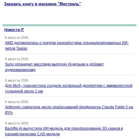
Заказать книгу в магазине "Мистраль"
Новости IT
8 августа 2026
AMD договорилась о покупке разработчика специализированных ИИ-
чипов Taalas
8 августа 2026
Suno ограничит массовую выгрузку AI-музыки и добавит
аудиомаркировку
8 августа 2026
Для MoS₂-транзистора создали затворный диэлектрик с эквивалентной
толщиной около 1 нм
8 августа 2026
Anthropic сократила число срабатываний биофильтра Claude Fable 5 на
85%
8 августа 2026
Backflip AI выпустила ИИ-модель для преобразования 3D-сканов в
параметрические CAD-модели