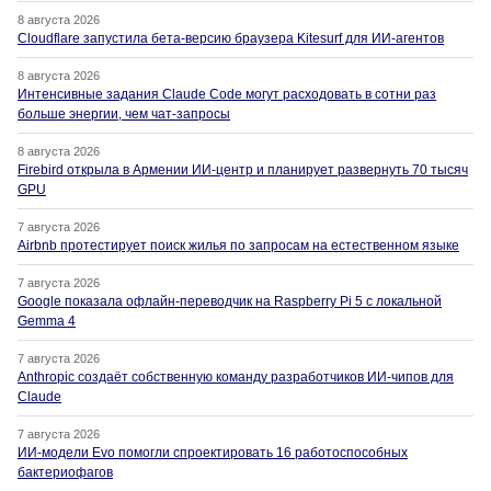
8 августа 2026
Cloudflare запустила бета-версию браузера Kitesurf для ИИ-агентов
8 августа 2026
Интенсивные задания Claude Code могут расходовать в сотни раз
больше энергии, чем чат-запросы
8 августа 2026
Firebird открыла в Армении ИИ-центр и планирует развернуть 70 тысяч
GPU
7 августа 2026
Airbnb протестирует поиск жилья по запросам на естественном языке
7 августа 2026
Google показала офлайн-переводчик на Raspberry Pi 5 с локальной
Gemma 4
7 августа 2026
Anthropic создаёт собственную команду разработчиков ИИ-чипов для
Claude
7 августа 2026
ИИ-модели Evo помогли спроектировать 16 работоспособных
бактериофагов