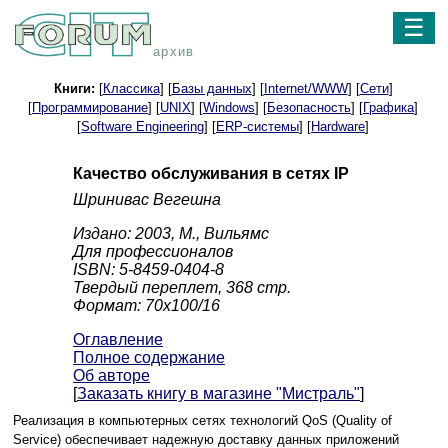
☰
архив
Книги:
[
Классика
] [
Базы данных
] [
Internet/WWW
] [
Сети
]
[
Программирование
] [
UNIX
] [
Windows
] [
Безопасность
] [
Графика
]
[
Software Engineering
] [
ERP-системы
] [
Hardware
]
Качество обслуживания в сетях IP
Шринивас Вегешна
Издано: 2003, М., Вильямс
Для профессионалов
ISBN: 5-8459-0404-8
Твердый переплет, 368 стр.
Формат: 70x100/16
Оглавление
Полное содержание
Об авторе
[
Заказать книгу в магазине "Мистраль"
]
Реализация в компьютерных сетях технологий QoS (Quality of
Service) обеспечивает надежную доставку данных приложений