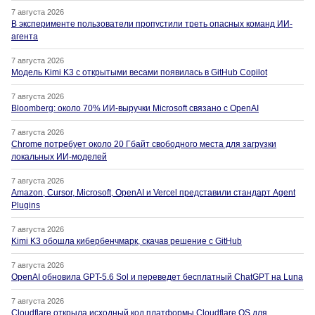
7 августа 2026
В эксперименте пользователи пропустили треть опасных команд ИИ-
агента
7 августа 2026
Модель Kimi K3 с открытыми весами появилась в GitHub Copilot
7 августа 2026
Bloomberg: около 70% ИИ-выручки Microsoft связано с OpenAI
7 августа 2026
Chrome потребует около 20 Гбайт свободного места для загрузки
локальных ИИ-моделей
7 августа 2026
Amazon, Cursor, Microsoft, OpenAI и Vercel представили стандарт Agent
Plugins
7 августа 2026
Kimi K3 обошла кибербенчмарк, скачав решение с GitHub
7 августа 2026
OpenAI обновила GPT-5.6 Sol и переведет бесплатный ChatGPT на Luna
7 августа 2026
Cloudflare открыла исходный код платформы Cloudflare OS для