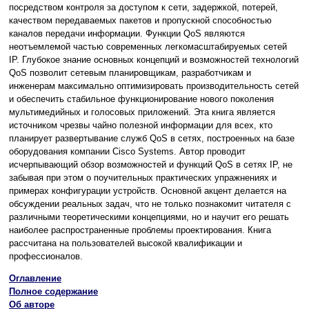
посредством контроля за доступом к сети, задержкой, потерей,
качеством передаваемых пакетов и пропускной способностью
каналов передачи информации. Функции QoS являются
неотъемлемой частью современных легкомасштабируемых сетей
IP. Глубокое знание основных концепций и возможностей технологий
QoS позволит сетевым планировщикам, разработчикам и
инженерам максимально оптимизировать производительность сетей
и обеспечить стабильное функционирование нового поколения
мультимедийных и голосовых приложений. Эта книга является
источником чрезвы чайно полезной информации для всех, кто
планирует развертывание служб QoS в сетях, построенных на базе
оборудования компании Cisco Systems. Автор проводит
исчерпывающий обзор возможностей и функций QoS в сетях IP, не
забывая при этом о поучительных практических упражнениях и
примерах конфигурации устройств. Основной акцент делается на
обсуждении реальных задач, что не только познакомит читателя с
различными теоретическими концепциями, но и научит его решать
наиболее распространенные проблемы проектирования. Книга
рассчитана на пользователей высокой квалификации и
профессионалов.
Оглавление
Полное содержание
Об авторе