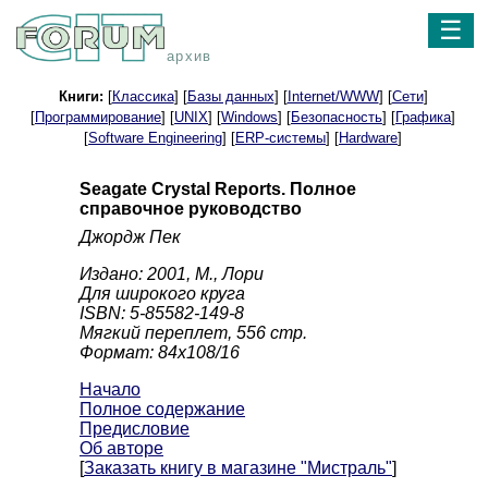
☰
архив
Книги:
[
Классика
] [
Базы данных
] [
Internet/WWW
] [
Сети
]
[
Программирование
] [
UNIX
] [
Windows
] [
Безопасность
] [
Графика
]
[
Software Engineering
] [
ERP-системы
] [
Hardware
]
Seagate Crystal Reports. Полное
справочное руководство
Джордж Пек
Издано: 2001, М., Лори
Для широкого круга
ISBN: 5-85582-149-8
Мягкий переплет, 556 стр.
Формат: 84x108/16
Начало
Полное содержание
Предисловие
Об авторе
[
Заказать книгу в магазине "Мистраль"
]