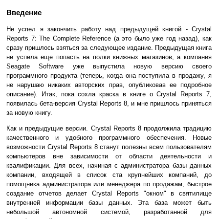
Введение
Не успел я закончить работу над предыдущей книгой - Crystal
Reports 7: The Complete Reference (а это было уже год назад), как
сразу пришлось взяться за следующее издание. Предыдущая книга
не успела еще попасть на полки книжных магазинов, а компания
Seagate Software уже выпустила новую версию своего
программного продукта (теперь, когда она поступила в продажу, я
не нарушаю никаких авторских прав, опубликовав ее подробное
описание). Итак, пока сохла краска в книге о Crystal Reports 7,
появилась бета-версия Crystal Reports 8, и мне пришлось приняться
за новую книгу.
Как и предыдущие версии. Crystal Reports 8 продолжила традицию
качественного и удобного программного обеспечения. Новые
возможности Crystal Reports 8 станут полезны всем пользователям
компьютеров вне зависимости от области деятельности и
квалификации. Для всех, начиная с администратора базы данных
компании, входящей в список ста крупнейших компаний, до
помощника администратора или менеджера по продажам, быстрое
создание отчетов делает Crystal Reports "окном" в святилище
внутренней информации базы данных. Эта база может быть
небольшой автономной системой, разработанной для