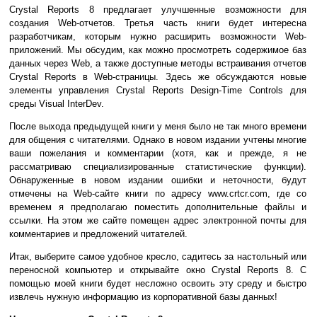
Crystal Reports 8 предлагает улучшенные возможности для
создания Web-отчетов. Третья часть книги будет интересна
разработчикам, которым нужно расширить возможности Web-
приложений. Мы обсудим, как можно просмотреть содержимое баз
данных через Web, а также доступные методы встраивания отчетов
Crystal Reports в Web-страницы. Здесь же обсуждаются новые
элементы управления Crystal Reports Design-Time Controls для
среды Visual InterDev.
После выхода предыдущей книги у меня было не так много времени
для общения с читателями. Однако в новом издании учтены многие
ваши пожелания и комментарии (хотя, как и прежде, я не
рассматриваю специализированные статистические функции).
Обнаруженные в новом издании ошибки и неточности, будут
отмечены на Web-сайте книги по адресу www.crtcr.com, где со
временем я предполагаю поместить дополнительные файлы и
ссылки. На этом же сайте помещен адрес электронной почты для
комментариев и предложений читателей.
Итак, выберите самое удобное кресло, садитесь за настольный или
переносной компьютер и открывайте окно Crystal Reports 8. С
помощью моей книги будет несложно освоить эту среду и быстро
извлечь нужную информацию из корпоративной базы данных!