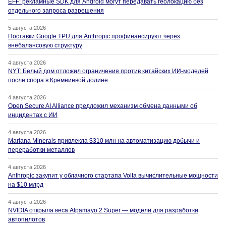
EFF: рекламные SDK для Android могут передавать геолокацию без
отдельного запроса разрешения
5 августа 2026
Поставки Google TPU для Anthropic профинансируют через
внебалансовую структуру
4 августа 2026
NYT: Белый дом отложил ограничения против китайских ИИ-моделей
после спора в Кремниевой долине
4 августа 2026
Open Secure AI Alliance предложил механизм обмена данными об
инцидентах с ИИ
4 августа 2026
Mariana Minerals привлекла $310 млн на автоматизацию добычи и
переработки металлов
4 августа 2026
Anthropic закупит у облачного стартапа Volta вычислительные мощности
на $10 млрд
4 августа 2026
NVIDIA открыла веса Alpamayo 2 Super — модели для разработки
автопилотов