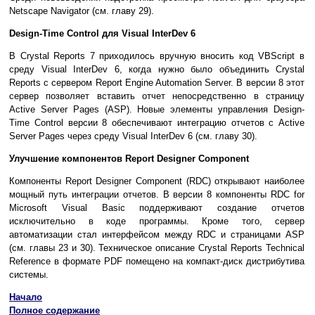
Netscape Navigator (см. главу 29).
Design-Time Control для Visual InterDev 6
В Crystal Reports 7 приходилось вручную вносить код VBScript в
среду Visual InterDev 6, когда нужно было объединить Crystal
Reports с сервером Report Engine Automation Server. В версии 8 этот
сервер позволяет вставить отчет непосредственно в страницу
Active Server Pages (ASP). Новые элементы управления Design-
Time Control версии 8 обеспечивают интеграцию отчетов с Active
Server Pages через среду Visual InterDev 6 (см. главу 30).
Улучшение компонентов Report Designer Component
Компоненты Report Designer Component (RDC) открывают наиболее
мощный путь интеграции отчетов. В версии 8 компоненты RDC for
Microsoft Visual Basic поддерживают создание отчетов
исключительно в коде программы. Кроме того, сервер
автоматизации стал интерфейсом между RDC и страницами ASP
(см. главы 23 и 30). Техническое описание Crystal Reports Technical
Reference в формате PDF помещено на компакт-диск дистрибутива
системы.
Начало
Полное содержание