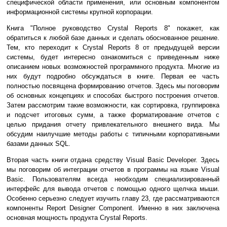
специфической области применения, или основным компонентом
информационной системы крупной корпорации.
Книга "Полное руководство Crystal Reports 8" покажет, как
обратиться к любой базе данных и сделать обоснованное решение.
Тем, кто переходит к Crystal Reports 8 от предыдущей версии
системы, будет интересно ознакомиться с приведенным ниже
описанием новых возможностей программного продукта. Многие из
них будут подробно обсуждаться в книге. Первая ее часть
полностью посвящена формированию отчетов. Здесь мы поговорим
об основных концепциях и способах быстрого построения отчетов.
Затем рассмотрим такие возможности, как сортировка, группировка
и подсчет итоговых сумм, а также форматирование отчетов с
целью придания отчету привлекательного внешнего вида. Мы
обсудим наилучшие методы работы с типичными корпоративными
базами данных SQL.
Вторая часть книги отдана средству Visual Basic Developer. Здесь
мы поговорим об интеграции отчетов в программы на языке Visual
Basic. Пользователям всегда необходим специализированный
интерфейс для вывода отчетов с помощью одного щелчка мыши.
Особенно серьезно следует изучить главу 23, где рассматриваются
компоненты Report Designer Component. Именно в них заключена
основная мощность продукта Crystal Reports.