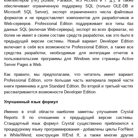
компьютеров (ПК) (xBase, Paradox, MS Access и т. д.), а также
обеспечивает ограниченную поддержку SQL (только OLE-DB и
Microsoft SQL Server), экспорт ограниченного числа файловых
форматов и не предоставляет компонентов для разработчиков и
Web-серверов. Professional Edition поддерживает все типы баз
данных SQL (включая Web-серверы), экспорт во всех форматах, но
более не имеет в своем составе средств разработки, как это было в
предыдущей версии системы. Новый вариант Developer Edition
включает в себя все возможности Professional Edition, а также все
средства разработки, необходимые для интеграции отчетов в
пользовательские программы для Windows или страницы Active
Server Pages в Web.
Как правило, мы предполагаем, что читатель имеет вариант
Professional Edition, хотя большая часть материала первой части
книги применима и для Standard Edition. Во второй и третьей частях
рассматриваются возможности Developer Edition.
Улучшенный язык формул
Именно в этой области наиболее заметны улучшения Crystal
Reports 8 по отношению к предыдущей версии системы.
Стандартный язык формул Crystal существенно приблизился к
процедурному языку программирования - добавлены циклы For/Next
и While/Wend, конструкция If/End If, а также многие другие