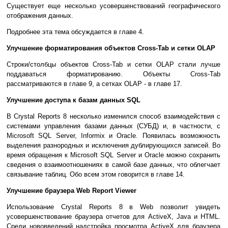
Существует еще несколько усовершенствований географического
отображения данных.
Подробнее эта тема обсуждается в главе 4.
Улучшение форматирования объектов Cross-Tab и сетки OLAP
Строки/столбцы объектов Cross-Tab и сетки OLAP стали лучше
поддаваться форматированию. Объекты Cross-Tab
рассматриваются в главе 9, а сетках OLAP - в главе 17.
Улучшение доступа к базам данных SQL
В Crystal Reports 8 несколько изменился способ взаимодействия с
системами управления базами данных (СУБД) и, в частности, с
Microsoft SQL Server, Informix и Oracle. Появилась возможность
выделения разнородных и исключения дублирующихся записей. Во
время обращения к Microsoft SQL Server и Oracle можно сохранить
сведения о взаимоотношениях в самой базе данных, что облегчает
связывание таблиц. Обо всем этом говорится в главе 14.
Улучшение браузера Web Report Viewer
Использование Crystal Reports 8 в Web позволит увидеть
усовершенствование браузера отчетов для ActiveX, Java и HTML.
Среди нововведений надстройка просмотра ActiveX для браузера