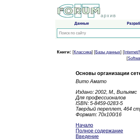
архив
Данные
Разраб
Книги:
[
Классика
] [
Базы данных
] [
Interne
[
Softwa
Основы организации сете
Вито Амато
Издано: 2002, М., Вильямс
Для профессионалов
ISBN: 5-8459-0283-5
Твердый переплет, 464 ст
Формат: 70x100/16
Начало
Полное содержание
Введение