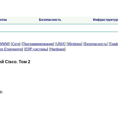
отка
Безопасность
Инфраструктур
t/WWW
] [
Сети
] [
Программирование
] [
UNIX
] [
Windows
] [
Безопасность
] [
Граф
re Engineering
] [
ERP-системы
] [
Hardware
]
й Cisco. Том 2
р.