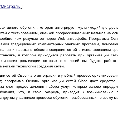
 "Мистраль"
]
рактивного обучения, которая интегрирует мультимедийную дост
сетей с тестированием, оценкой профессиональных навыков на ос
 сообщением результатов через Web-интерфейс. Программа Ос
 рамки традиционных компьютерных учебных программ, помога
нания и навыки в области создания сетей с использованием ср
становке, в которой приходится работать при организации сет
ктических реализации сетевых технологий вы будете работа
ментами технологии создания сетей.
ии сетей Cisco - это интеграция в учебный процесс ориентирован
ат, программа Основы организации сетей Cisco дает средства
а счет предоставления набора услуг, которые заново опреде
бучения, что, в свою очередь, приводит к возникновению с
с другом участников процесса обучения, разбросанных по всему ми