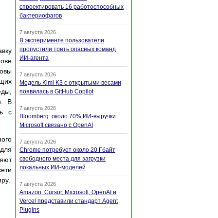
спроектировать 16 работоспособных
бактериофагов
7 августа 2026
В эксперименте пользователи
пропустили треть опасных команд
авку
ИИ-агента
нове
новы
7 августа 2026
ющих
Модель Kimi K3 с открытыми весами
еды,
появилась в GitHub Copilot
и. В
7 августа 2026
ть с
Bloomberg: около 70% ИИ-выручки
Microsoft связано с OpenAI
ного
7 августа 2026
 для
Chrome потребует около 20 Гбайт
свободного места для загрузки
ляют
локальных ИИ-моделей
ети
ру.
7 августа 2026
Amazon, Cursor, Microsoft, OpenAI и
Vercel представили стандарт Agent
Plugins