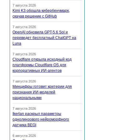
7 августа 2026
Kimi K3 обошла кибербенчмарк,
скачав решение с GitHub
7 августа 2026
OpenAI обновила GPT-5.6 Sol и
переведет бесплатный ChatGPT на
Luna
7 августа 2026
Cloudflare открыла исходный код
платформы Cloudflare OS для
корпоративных ИИ-агентов
7 августа 2026
Минцифры готовит критерии для
признания ИИ-моделей
национальными
7 августа 2026
Ikerlan раскрыл параметры
однолинзового нейроморфного
датчика BEGI
6 августа 2026