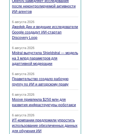
OpenAI замедляет исследования
после неконтролируемой активности
ИИ-агентов
6 августа 2026
Джефф Дин и ведущие исследователи
Google создадут ИИ-стартап
Discovery Loop
6 августа 2026
Mistral выпустила Shieldstral — модель
на 3 млрд параметров для
адаптивной модерации
6 августа 2026
Правительство создало рабочую
группу по ИИ и авторскому праву
6 августа 2026
Moove привлекла $250 млн для
развития инфраструктуры роботакси
6 августа 2026
ИТ-компании предложили упростить
использование обезличенных данных
для обучения ИИ