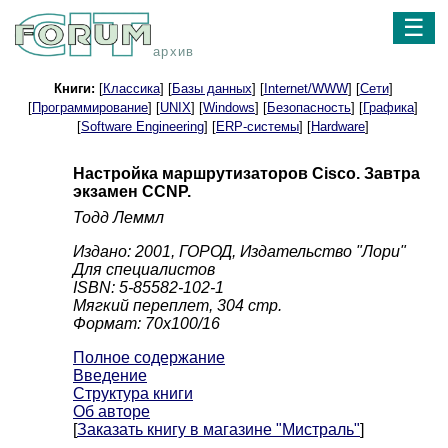
☰
архив
Книги:
[
Классика
] [
Базы данных
] [
Internet/WWW
] [
Сети
]
[
Программирование
] [
UNIX
] [
Windows
] [
Безопасность
] [
Графика
]
[
Software Engineering
] [
ERP-системы
] [
Hardware
]
Настройка маршрутизаторов Cisco. Завтра
экзамен CCNP.
Тодд Леммл
Издано: 2001, ГОРОД, Издательство "Лори"
Для специалистов
ISBN: 5-85582-102-1
Мягкий переплет, 304 стр.
Формат: 70x100/16
Полное содержание
Введение
Структура книги
Об авторе
[
Заказать книгу в магазине "Мистраль"
]