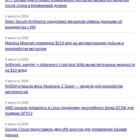
NYT: Белый дом отложил ограничения против китайских ИИ-моделей
после спора в Кремниевой долине
4 августа 2026
Open Secure AI Alliance предложил механизм обмена данными об
инцидентах с ИИ
4 августа 2026
Mariana Minerals привлекла $310 млн на автоматизацию добычи и
переработки металлов
4 августа 2026
Anthropic закупит у облачного стартапа Volta вычислительные мощности
на $10 млрд
4 августа 2026
NVIDIA открыла веса Alpamayo 2 Super — модели для разработки
автопилотов
4 августа 2026
AMD начала добавлять в Linux поддержку дисплейного блока DCN6 для
графики GFX13
4 августа 2026
Google Cloud представила двух ИИ-агентов для управления базами
данных