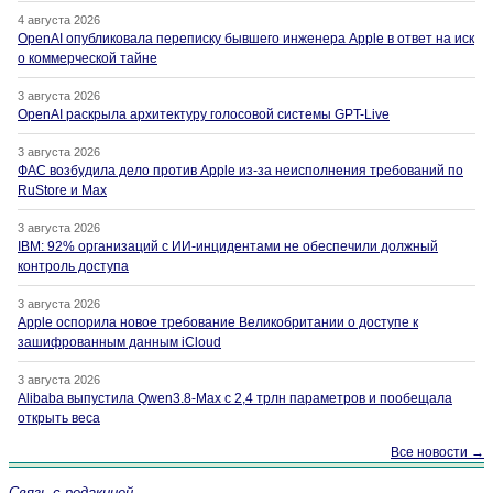
4 августа 2026
OpenAI опубликовала переписку бывшего инженера Apple в ответ на иск
о коммерческой тайне
3 августа 2026
OpenAI раскрыла архитектуру голосовой системы GPT-Live
3 августа 2026
ФАС возбудила дело против Apple из-за неисполнения требований по
RuStore и Max
3 августа 2026
IBM: 92% организаций с ИИ-инцидентами не обеспечили должный
контроль доступа
3 августа 2026
Apple оспорила новое требование Великобритании о доступе к
зашифрованным данным iCloud
3 августа 2026
Alibaba выпустила Qwen3.8-Max с 2,4 трлн параметров и пообещала
открыть веса
Все новости →
Связь с редакцией