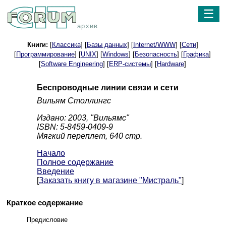
☰
архив
Книги:
[
Классика
] [
Базы данных
] [
Internet/WWW
] [
Сети
]
[
Программирование
] [
UNIX
] [
Windows
] [
Безопасность
] [
Графика
]
[
Software Engineering
] [
ERP-системы
] [
Hardware
]
Беспроводные линии связи и сети
Вильям Столлингс
Издано: 2003, "Вильямс"
ISBN: 5-8459-0409-9
Мягкий переплет, 640 стр.
Начало
Полное содержание
Введение
[
Заказать книгу в магазине "Мистраль"
]
Краткое содержание
Предисловие