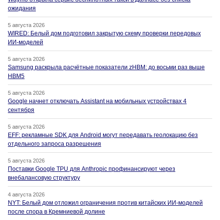
ожидания
5 августа 2026
WIRED: Белый дом подготовил закрытую схему проверки передовых
ИИ-моделей
5 августа 2026
Samsung раскрыла расчётные показатели zHBM: до восьми раз выше
HBM5
5 августа 2026
Google начнет отключать Assistant на мобильных устройствах 4
сентября
5 августа 2026
EFF: рекламные SDK для Android могут передавать геолокацию без
отдельного запроса разрешения
5 августа 2026
Поставки Google TPU для Anthropic профинансируют через
внебалансовую структуру
4 августа 2026
NYT: Белый дом отложил ограничения против китайских ИИ-моделей
после спора в Кремниевой долине