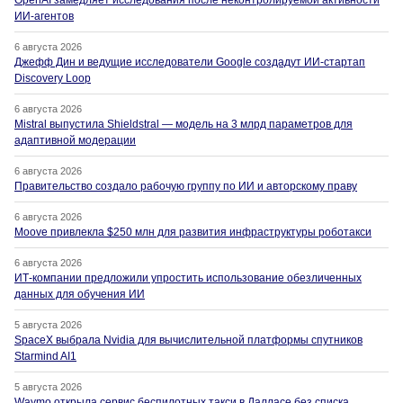
OpenAI замедляет исследования после неконтролируемой активности
ИИ-агентов
6 августа 2026
Джефф Дин и ведущие исследователи Google создадут ИИ-стартап
Discovery Loop
6 августа 2026
Mistral выпустила Shieldstral — модель на 3 млрд параметров для
адаптивной модерации
6 августа 2026
Правительство создало рабочую группу по ИИ и авторскому праву
6 августа 2026
Moove привлекла $250 млн для развития инфраструктуры роботакси
6 августа 2026
ИТ-компании предложили упростить использование обезличенных
данных для обучения ИИ
5 августа 2026
SpaceX выбрала Nvidia для вычислительной платформы спутников
Starmind AI1
5 августа 2026
Waymo открыла сервис беспилотных такси в Далласе без списка