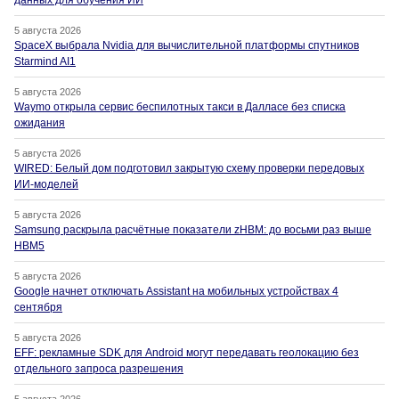
данных для обучения ИИ
5 августа 2026
SpaceX выбрала Nvidia для вычислительной платформы спутников
Starmind AI1
5 августа 2026
Waymo открыла сервис беспилотных такси в Далласе без списка
ожидания
5 августа 2026
WIRED: Белый дом подготовил закрытую схему проверки передовых
ИИ-моделей
5 августа 2026
Samsung раскрыла расчётные показатели zHBM: до восьми раз выше
HBM5
5 августа 2026
Google начнет отключать Assistant на мобильных устройствах 4
сентября
5 августа 2026
EFF: рекламные SDK для Android могут передавать геолокацию без
отдельного запроса разрешения