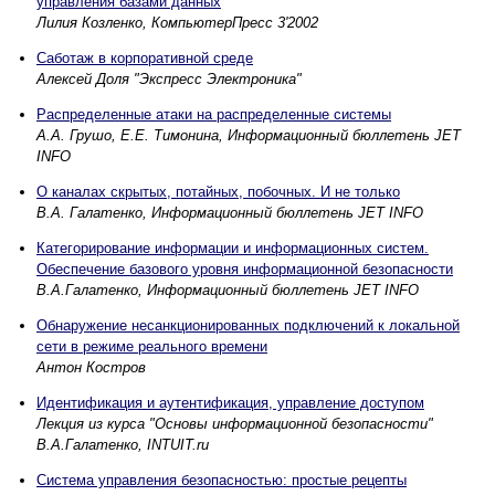
управления базами данных
Лилия Козленко, КомпьютерПресс 3'2002
Саботаж в корпоративной среде
Алексей Доля "Экспресс Электроника"
Распределенные атаки на распределенные системы
А.А. Грушо, Е.Е. Тимонина, Информационный бюллетень JET
INFO
О каналах скрытых, потайных, побочных. И не только
В.А. Галатенко, Информационный бюллетень JET INFO
Категорирование информации и информационных систем.
Обеспечение базового уровня информационной безопасности
В.А.Галатенко, Информационный бюллетень JET INFO
Обнаружение несанкционированных подключений к локальной
сети в режиме реального времени
Антон Костров
Идентификация и аутентификация, управление доступом
Лекция из курса "Основы информационной безопасности"
В.А.Галатенко, INTUIT.ru
Система управления безопасностью: простые рецепты