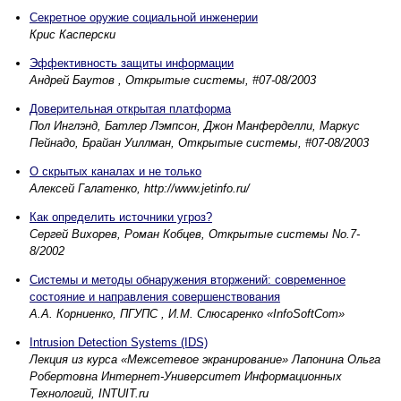
Секретное оружие социальной инженерии
Крис Касперски
Эффективность защиты информации
Андрей Баутов , Открытые системы, #07-08/2003
Доверительная открытая платформа
Пол Инглэнд, Батлер Лэмпсон, Джон Манферделли, Маркус
Пейнадо, Брайан Уиллман, Открытые системы, #07-08/2003
О скрытых каналах и не только
Алексей Галатенко, http://www.jetinfo.ru/
Как определить источники угроз?
Сергей Вихорев, Роман Кобцев, Открытые системы No.7-
8/2002
Системы и методы обнаружения вторжений: современное
состояние и направления совершенствования
А.А. Корниенко, ПГУПС , И.М. Слюсаренко «InfoSoftCom»
Intrusion Detection Systems (IDS)
Лекция из курса «Межсетевое экранирование» Лапонина Ольга
Робертовна Интернет-Университет Информационных
Технологий, INTUIT.ru