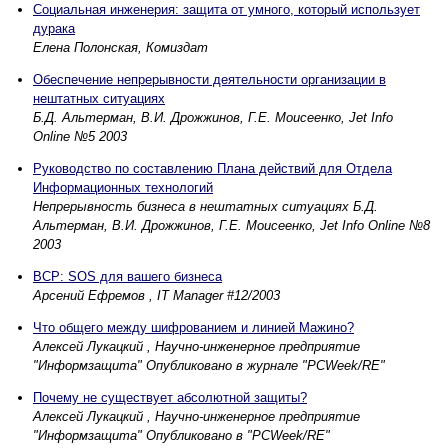
Социальная инженерия: защита от умного, который использует
дурака
Елена Полонская, Комиздат
Обеспечение непрерывности деятельности организации в
нештатных ситуациях
Б.Д. Альтерман, В.И. Дрожжинов, Г.Е. Моисеенко, Jet Info
Online №5 2003
Руководство по составлению Плана действий для Отдела
Информационных технологий
Непрерывность бизнеса в нештатных ситуациях Б.Д.
Альтерман, В.И. Дрожжинов, Г.Е. Моисеенко, Jet Info Online №8
2003
BCP: SOS для вашего бизнеса
Арсений Ефремов , IT Manager #12/2003
Что общего между шифрованием и линией Мажино?
Алексей Лукацкий , Научно-инженерное предприятие
"Информзащита" Опубликовано в журнале "PCWeek/RE"
Почему не существует абсолютной защиты?
Алексей Лукацкий , Научно-инженерное предприятие
"Информзащита" Опубликовано в "PCWeek/RE"