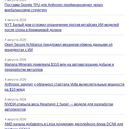
5 августа 2026
Поставки Google TPU для Anthropic профинансируют через
внебалансовую структуру
4 августа 2026
NYT: Белый дом отложил ограничения против китайских ИИ-моделей
после спора в Кремниевой долине
4 августа 2026
Open Secure AI Alliance предложил механизм обмена данными об
инцидентах с ИИ
4 августа 2026
Mariana Minerals привлекла $310 млн на автоматизацию добычи и
переработки металлов
4 августа 2026
Anthropic закупит у облачного стартапа Volta вычислительные мощности
на $10 млрд
4 августа 2026
NVIDIA открыла веса Alpamayo 2 Super — модели для разработки
автопилотов
4 августа 2026
AMD начала добавлять в Linux поддержку дисплейного блока DCN6 для