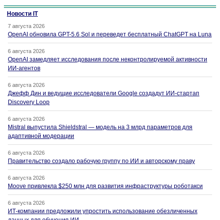
Новости IT
7 августа 2026
OpenAI обновила GPT-5.6 Sol и переведет бесплатный ChatGPT на Luna
6 августа 2026
OpenAI замедляет исследования после неконтролируемой активности
ИИ-агентов
6 августа 2026
Джефф Дин и ведущие исследователи Google создадут ИИ-стартап
Discovery Loop
6 августа 2026
Mistral выпустила Shieldstral — модель на 3 млрд параметров для
адаптивной модерации
6 августа 2026
Правительство создало рабочую группу по ИИ и авторскому праву
6 августа 2026
Moove привлекла $250 млн для развития инфраструктуры роботакси
6 августа 2026
ИТ-компании предложили упростить использование обезличенных