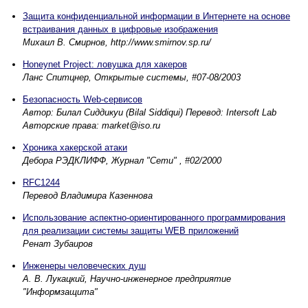
Защита конфиденциальной информации в Интернете на основе
встраивания данных в цифровые изображения
Михаил В. Смирнов, http://www.smirnov.sp.ru/
Honeynet Project: ловушка для хакеров
Ланс Спитцнер, Открытые системы, #07-08/2003
Безопасность Web-сервисов
Автор: Билал Сиддикуи (Bilal Siddiqui) Перевод: Intersoft Lab
Авторские права: market@iso.ru
Хроника хакерской атаки
Дебора РЭДКЛИФФ, Журнал "Сети" , #02/2000
RFC1244
Перевод Владимира Казеннова
Использование аспектно-ориентированного программирования
для реализации системы защиты WEB приложений
Ренат Зубаиров
Инженеры человеческих душ
А. В. Лукацкий, Научно-инженерное предприятие
"Информзащита"