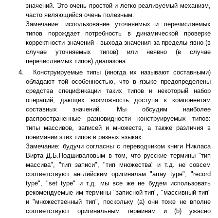
значений. Это очень простой и легко реализуемый механизм,
часто являющийся очень полезным.
Замечание: использование уточняемых и перечисляемых
типов порождает потребность в динамической проверке
корректности значений - выхода значения за пределы явно (в
случае уточняемых типов) или неявно (в случае
перечисляемых типов) диапазона.
Конструируемые типы (иногда их называют составными)
обладают той особенностью, что в языке предопределены
средства спецификации таких типов и некоторый набор
операций, дающих возможность доступа к компонентам
составных значений. Мы обсудим наиболее
распространенные разновидности конструируемых типов:
типы массивов, записей и множеств, а также различия в
понимании этих типов в разных языках.
Замечание: будучи согласны с переводчиком книги Никласа
Вирта Д.Б.Подшиваловым в том, что русские термины "тип
массива", "тип записи", "тип множества" и т.д. не совсем
соответствуют английским оригиналам "array type", "record
type", "set type" и т.д. мы все же не будем использовать
рекомендуемые им термины "записной тип", "массивный тип"
и "множественный тип", поскольку (a) они тоже не вполне
соответствуют оригинальным терминам и (b) ужасно