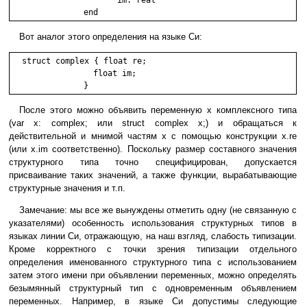
Вот аналог этого определения на языке Си:
struct complex { float re;

                 float im;

После этого можно объявить переменную x комплексного типа
(var x: complex; или struct complex x;) и обращаться к
действительной и мнимой частям x с помощью конструкции x.re
(или x.im соответственно). Поскольку размер составного значения
структурного типа точно специфицирован, допускается
присваивание таких значений, а также функции, вырабатывающие
структурные значения и т.п.
Замечание: мы все же вынуждены отметить одну (не связанную с
указателями) особенность использования структурных типов в
языках линии Си, отражающую, на наш взгляд, слабость типизации.
Кроме корректного с точки зрения типизации отдельного
определения именованного структурного типа с использованием
затем этого имени при объявлении переменных, можно определять
безымянный структурный тип с одновременным объявлением
переменных. Например, в языке Си допустимы следующие