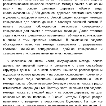
рассматриваются наиболее известные методы поиска в основной
памяти на основе двоичных деревьев общего вида,
сбалансированных (АВЛ) деревьев, деревьев оптимального поиска
и деревьях цифрового поиска. Второй раздел посвящен методам
хэширования для поиска данных в таблицах основной памяти. В
начале раздела обсуждаются алгоритмы совершенного
хэширования для поиска в статических таблицах. Далее ставится
задача поиска в динамически изменяемых таблицах и возникающая
в связи с этим проблема коллизий. В заключение раздела
обсуждаются известные методы хэширования с разрешением
коллизий: линейное зондирование, двойное хэширование и
хэширование с использованием цепочек переполнения.
В завершающей, пятой части, обсуждаются методы поиска
данных во внешней памяти и связанные с этим служебные
структуры данных. И в этой области наиболее распространены
подходы на основе деревьев и на основе хэширования. Кроме того,
в последние годы появились некоторые относительно новые
методы поиска, обеспечивающие большую скорость поиска в редко
изменяемых наборах данных. Поэтому часть включает три раздела:
методы поиска во внешней памяти на основе деревьев, методы,
основанные на хэшировании и "новые" методы. Первый раздел
начинается с введения в классические B-деревья. На практике
гораздо чаще используется усовершенствованный механизм B-