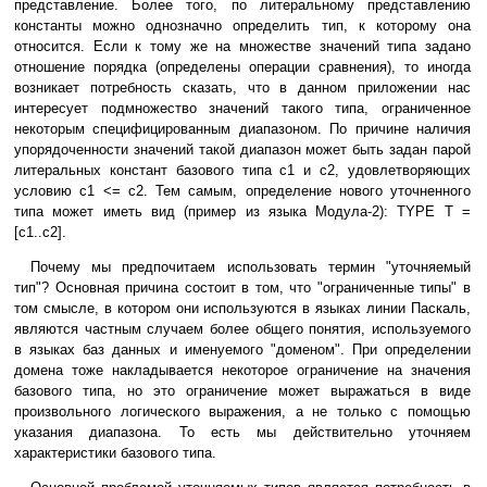
представление. Более того, по литеральному представлению
константы можно однозначно определить тип, к которому она
относится. Если к тому же на множестве значений типа задано
отношение порядка (определены операции сравнения), то иногда
возникает потребность сказать, что в данном приложении нас
интересует подмножество значений такого типа, ограниченное
некоторым специфицированным диапазоном. По причине наличия
упорядоченности значений такой диапазон может быть задан парой
литеральных констант базового типа c1 и c2, удовлетворяющих
условию c1 <= c2. Тем самым, определение нового уточненного
типа может иметь вид (пример из языка Модула-2): TYPE T =
[c1..c2].
Почему мы предпочитаем использовать термин "уточняемый
тип"? Основная причина состоит в том, что "ограниченные типы" в
том смысле, в котором они используются в языках линии Паскаль,
являются частным случаем более общего понятия, используемого
в языках баз данных и именуемого "доменом". При определении
домена тоже накладывается некоторое ограничение на значения
базового типа, но это ограничение может выражаться в виде
произвольного логического выражения, а не только с помощью
указания диапазона. То есть мы действительно уточняем
характеристики базового типа.