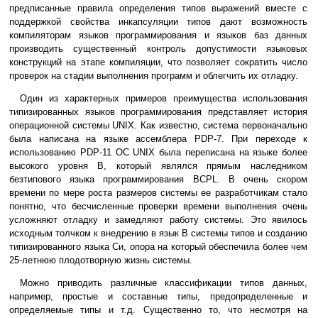
предписанные правила определения типов выражений вместе с
поддержкой свойства инкапсуляции типов дают возможность
компиляторам языков программирования и языков баз данных
производить существенный контроль допустимости языковых
конструкций на этапе компиляции, что позволяет сократить число
проверок на стадии выполнения программ и облегчить их отладку.
Один из характерных примеров преимущества использования
типизированных языков программирования представляет история
операционной системы UNIX. Как известно, система первоначально
была написана на языке ассемблера PDP-7. При переходе к
использованию PDP-11 ОС UNIX была переписана на языке более
высокого уровня B, который являлся прямым наследником
безтипового языка программирования BCPL. В очень скором
времени по мере роста размеров системы ее разработчикам стало
понятно, что бесчисленные проверки времени выполнения очень
усложняют отладку и замедляют работу системы. Это явилось
исходным толчком к внедрению в язык B системы типов и созданию
типизированного языка Си, опора на который обеспечила более чем
25-летнюю плодотворную жизнь системы.
Можно приводить различные классификации типов данных,
например, простые и составные типы, предопределенные и
определяемые типы и т.д. Существенно то, что несмотря на