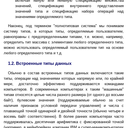
включая явную или неявную спецификацию множества
значений, спецификацию внутреннего представления
значений типа и спецификацию набора операций над
значениями определяемого типа.
Наконец, под термином "полнотиповая система" мы понимаем
систему типов, в которых типы, определяемые пользователем,
равноправны с предопределенными типами, т.е. можно, например,
определить тип массива с элементами любого определенного типа,
можно использовать определяемый пользователем тип на основе
любого определенного типа и т.д.
1.2. Встроенные типы данных
Обычно в состав встроенных типов данных включаются такие
типы, операции над значениями которых напрямую или, по крайней
мере, достаточно эффективно поддерживаются командами
компьютеров. В современных компьютерах к таким "машинным"
типам относятся целые числа разного размера (от одного до восьми
байт), булевские значения (поддерживаемые обычно за счет
наличия признаков условной передачи управления) и числа с
плавающей точкой одинарной и двойной точности (обычно четыре и
восемь байт соответственно). В более ранних компьютерах часто
поддерживалась десятичная арифметика с фиксированной точкой
(например, в мейнфреймах компании IBM и супер-миникомпьютерах