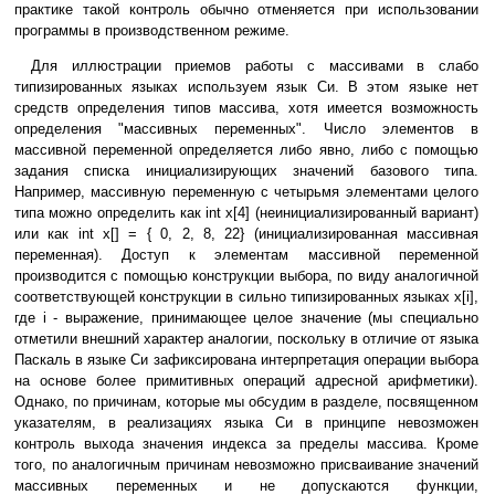
практике такой контроль обычно отменяется при использовании
программы в производственном режиме.
Для иллюстрации приемов работы с массивами в слабо
типизированных языках используем язык Си. В этом языке нет
средств определения типов массива, хотя имеется возможность
определения "массивных переменных". Число элементов в
массивной переменной определяется либо явно, либо с помощью
задания списка инициализирующих значений базового типа.
Например, массивную переменную с четырьмя элементами целого
типа можно определить как int x[4] (неинициализированный вариант)
или как int x[] = { 0, 2, 8, 22} (инициализированная массивная
переменная). Доступ к элементам массивной переменной
производится с помощью конструкции выбора, по виду аналогичной
соответствующей конструкции в сильно типизированных языках x[i],
где i - выражение, принимающее целое значение (мы специально
отметили внешний характер аналогии, поскольку в отличие от языка
Паскаль в языке Си зафиксирована интерпретация операции выбора
на основе более примитивных операций адресной арифметики).
Однако, по причинам, которые мы обсудим в разделе, посвященном
указателям, в реализациях языка Си в принципе невозможен
контроль выхода значения индекса за пределы массива. Кроме
того, по аналогичным причинам невозможно присваивание значений
массивных переменных и не допускаются функции,