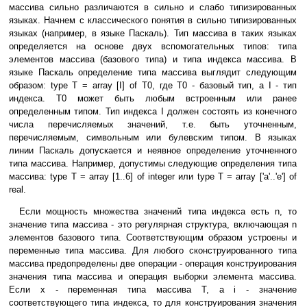
массива сильно различаются в сильно и слабо типизированных
языках. Начнем с классического понятия в сильно типизированных
языках (например, в языке Паскаль). Тип массива в таких языках
определяется на основе двух вспомогательных типов: типа
элементов массива (базового типа) и типа индекса массива. В
языке Паскаль определение типа массива выглядит следующим
образом: type T = array [I] of T0, где T0 - базовый тип, а I - тип
индекса. T0 может быть любым встроенным или ранее
определенным типом. Тип индекса I должен состоять из конечного
числа перечисляемых значений, т.е. быть уточненным,
перечисляемым, символьным или булевским типом. В языках
линии Паскаль допускается и неявное определение уточненного
типа массива. Например, допустимы следующие определения типа
массива: type T = array [1..6] of integer или type T = array ['a'..'e'] of
real.
Если мощность множества значений типа индекса есть n, то
значение типа массива - это регулярная структура, включающая n
элементов базового типа. Соответствующим образом устроены и
переменные типа массива. Для любого сконструированного типа
массива предопределены две операции - операция конструирования
значения типа массива и операция выборки элемента массива.
Если x - переменная типа массива T, а i - значение
соответствующего типа индекса, то для конструирования значения