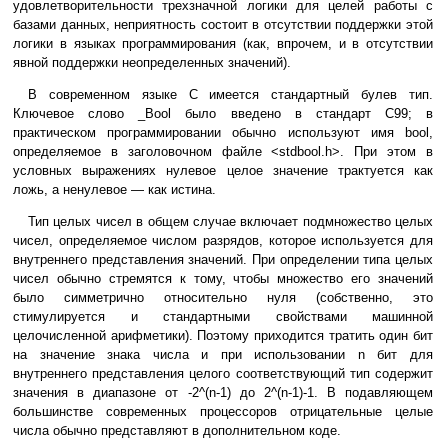
удовлетворительности трехзначной логики для целей работы с
базами данных, неприятность состоит в отсутствии поддержки этой
логики в языках программирования (как, впрочем, и в отсутствии
явной поддержки неопределенных значений).
В современном языке C имеется стандартный булев тип.
Ключевое слово _Bool было введено в стандарт C99; в
практическом программировании обычно используют имя bool,
определяемое в заголовочном файле <stdbool.h>. При этом в
условных выражениях нулевое целое значение трактуется как
ложь, а ненулевое — как истина.
Тип целых чисел в общем случае включает подмножество целых
чисел, определяемое числом разрядов, которое используется для
внутреннего представления значений. При определении типа целых
чисел обычно стремятся к тому, чтобы множество его значений
было симметрично относительно нуля (собственно, это
стимулируется и стандартными свойствами машинной
целочисленной арифметики). Поэтому приходится тратить один бит
на значение знака числа и при использовании n бит для
внутреннего представления целого соответствующий тип содержит
значения в диапазоне от -2^(n-1) до 2^(n-1)-1. В подавляющем
большинстве современных процессоров отрицательные целые
числа обычно представляют в дополнительном коде.