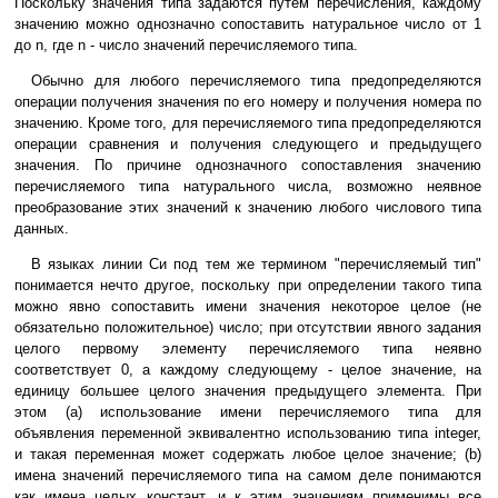
Поскольку значения типа задаются путем перечисления, каждому
значению можно однозначно сопоставить натуральное число от 1
до n, где n - число значений перечисляемого типа.
Обычно для любого перечисляемого типа предопределяются
операции получения значения по его номеру и получения номера по
значению. Кроме того, для перечисляемого типа предопределяются
операции сравнения и получения следующего и предыдущего
значения. По причине однозначного сопоставления значению
перечисляемого типа натурального числа, возможно неявное
преобразование этих значений к значению любого числового типа
данных.
В языках линии Си под тем же термином "перечисляемый тип"
понимается нечто другое, поскольку при определении такого типа
можно явно сопоставить имени значения некоторое целое (не
обязательно положительное) число; при отсутствии явного задания
целого первому элементу перечисляемого типа неявно
соответствует 0, а каждому следующему - целое значение, на
единицу большее целого значения предыдущего элемента. При
этом (a) использование имени перечисляемого типа для
объявления переменной эквивалентно использованию типа integer,
и такая переменная может содержать любое целое значение; (b)
имена значений перечисляемого типа на самом деле понимаются
как имена целых констант, и к этим значениям применимы все