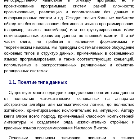
непосредственно написание и отладку программ, но и
проектирование программных систем разной сложности;
проектирование, реализацию и использование баз данных и
информационных систем и т.д. Сегодня только большие любители
обходятся без использования безтиповых языков программирования
(например, языков ассемблера) или неструктурированных и/или
нетипизированных хранилищ данных во внешней памяти. В этой
части книги, не прибегая к излишним формализмам и
теоретическим изыскам, мы приводим систематическое обсуждение
основных типов и структур данных, применяемых в современных
языках программирования, а также соответствующих концепций,
используемых в распространенных реляционных и объектно-
реляционных системах.
1.1. Понятие типа данных
Существует много подходов к определению понятия типа данных
от полностью математических, основанных на аппаратах
абстрактной алгебры или математической логики, до полностью
житейских, ориентированных исключительно на интуицию. Автору
книги ближе всего подход, применяемый классиком компьютерной
литературы и создателем ряда исключительно стройных и
красивых языков программирования Никласом Виртом.
Основным принципом типизации, принятым в языках