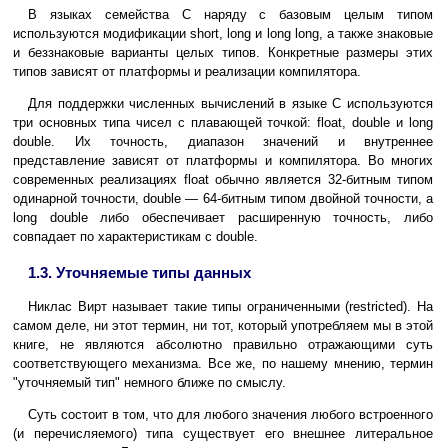
В языках семейства C наряду с базовым целым типом
используются модификации short, long и long long, а также знаковые
и беззнаковые варианты целых типов. Конкретные размеры этих
типов зависят от платформы и реализации компилятора.
Для поддержки численных вычислений в языке C используются
три основных типа чисел с плавающей точкой: float, double и long
double. Их точность, диапазон значений и внутреннее
представление зависят от платформы и компилятора. Во многих
современных реализациях float обычно является 32-битным типом
одинарной точности, double — 64-битным типом двойной точности, а
long double либо обеспечивает расширенную точность, либо
совпадает по характеристикам с double.
1.3. Уточняемые типы данных
Никлас Вирт называет такие типы ограниченными (restricted). На
самом деле, ни этот термин, ни тот, который употребляем мы в этой
книге, не являются абсолютно правильно отражающими суть
соответствующего механизма. Все же, по нашему мнению, термин
"уточняемый тип" немного ближе по смыслу.
Суть состоит в том, что для любого значения любого встроенного
(и перечисляемого) типа существует его внешнее литеральное