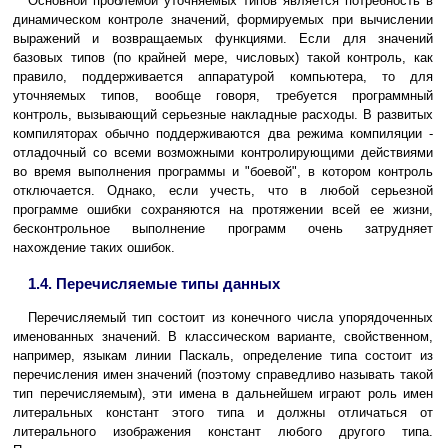
Основной проблемой уточняемых типов является потребность в
динамическом контроле значений, формируемых при вычислении
выражений и возвращаемых функциями. Если для значений
базовых типов (по крайней мере, числовых) такой контроль, как
правило, поддерживается аппаратурой компьютера, то для
уточняемых типов, вообще говоря, требуется программный
контроль, вызывающий серьезные накладные расходы. В развитых
компиляторах обычно поддерживаются два режима компиляции -
отладочный со всеми возможными контролирующими действиями
во время выполнения программы и "боевой", в котором контроль
отключается. Однако, если учесть, что в любой серьезной
программе ошибки сохраняются на протяжении всей ее жизни,
бесконтрольное выполнение программ очень затрудняет
нахождение таких ошибок.
1.4. Перечисляемые типы данных
Перечисляемый тип состоит из конечного числа упорядоченных
именованных значений. В классическом варианте, свойственном,
например, языкам линии Паскаль, определение типа состоит из
перечисления имен значений (поэтому справедливо называть такой
тип перечисляемым), эти имена в дальнейшем играют роль имен
литеральных констант этого типа и должны отличаться от
литерального изображения констант любого другого типа.