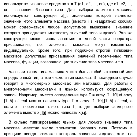
используется языковое средство x:= T (c1, c2, ..., cn), где c1, c2, ...,
cn - значения базового типа. Для выборки элемента массива
используется конструкция x[i], значением которой является
значение i-того элемента массива (вместо i в квадратных скобках
может содержаться любое допустимое выражение, значение
которого принадлежит множеству значений типа индекса). Эта же
конструкция может использоваться в левой части оператора
присваивания, т.е. элементы массива могут изменяться
индивидуально. Кроме того, при подобной строгой типизации
массивов допустимы присваивания значений переменных типа
массива, функции, возвращающие значение типа массива и т.п.
Базовым типом типа массива может быть любой встроенный или
определенный тип, в том числе и тип массива. В последнем случае
говорят о многомерных массивах или матрицах. Для работы с
многомерными массивами в языках используют сокращенную
запись. Например, вместо определения type T = array [1..10] of array
[1..5] of real можно написать type T = array [1..10],[1..5] of real, а
если x - переменная такого типа T, то для выборки скалярного
элемента вместо x[i][j] можно написать x[i,j].
В сильно типизированных языках для любого значения типа
массива известно число элементов базового типа. Поэтому в
принципе всегда возможен контроль значения индекса, хотя на