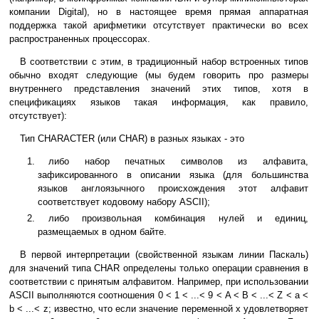
компании Digital), но в настоящее время прямая аппаратная
поддержка такой арифметики отсутствует практически во всех
распространенных процессорах.
В соответствии с этим, в традиционный набор встроенных типов
обычно входят следующие (мы будем говорить про размеры
внутреннего представления значений этих типов, хотя в
спецификациях языков такая информация, как правило,
отсутствует):
Тип CHARACTER (или CHAR) в разных языках - это
либо набор печатных символов из алфавита,
зафиксированного в описании языка (для большинства
языков англоязычного происхождения этот алфавит
соответствует кодовому набору ASCII);
либо произвольная комбинация нулей и единиц,
размещаемых в одном байте.
В первой интерпретации (свойственной языкам линии Паскаль)
для значений типа CHAR определены только операции сравнения в
соответствии с принятым алфавитом. Например, при использовании
ASCII выполняются соотношения 0 < 1 < ...< 9 < A < B < ...< Z < a <
b < ...< z; известно, что если значение переменной x удовлетворяет