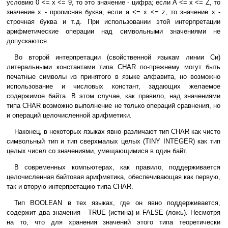
условию 0 <= x <= 9, то это значение - цифра; если A <= x <= Z, то
значение x - прописная буква; если a <= x <= z, то значение x -
строчная буква и т.д. При использовании этой интерпретации
арифметические операции над символьными значениями не
допускаются.
Во второй интерпретации (свойственной языкам линии Си)
литеральными константами типа CHAR по-прежнему могут быть
печатные символы из принятого в языке алфавита, но возможно
использование и числовых констант, задающих желаемое
содержимое байта. В этом случае, как правило, над значениями
типа CHAR возможно выполнение не только операций сравнения, но
и операций целочисленной арифметики.
Наконец, в некоторых языках явно различают тип CHAR как чисто
символьный тип и тип сверхмалых целых (TINY INTEGER) как тип
целых чисел со значениями, умещающимися в один байт.
В современных компьютерах, как правило, поддерживается
целочисленная байтовая арифметика, обеспечивающая как первую,
так и вторую интерпретацию типа CHAR.
Тип BOOLEAN в тех языках, где он явно поддерживается,
содержит два значения - TRUE (истина) и FALSE (ложь). Несмотря
на то, что для хранения значений этого типа теоретически