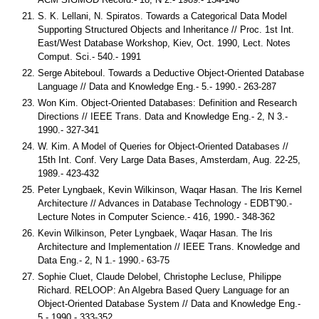
S. K. Lellani, N. Spiratos. Towards a Categorical Data Model
Supporting Structured Objects and Inheritance // Proc. 1st Int.
East/West Database Workshop, Kiev, Oct. 1990, Lect. Notes
Comput. Sci.- 540.- 1991
Serge Abiteboul. Towards a Deductive Object-Oriented Database
Language // Data and Knowledge Eng.- 5.- 1990.- 263-287
Won Kim. Object-Oriented Databases: Definition and Research
Directions // IEEE Trans. Data and Knowledge Eng.- 2, N 3.-
1990.- 327-341
W. Kim. A Model of Queries for Object-Oriented Databases //
15th Int. Conf. Very Large Data Bases, Amsterdam, Aug. 22-25,
1989.- 423-432
Peter Lyngbaek, Kevin Wilkinson, Waqar Hasan. The Iris Kernel
Architecture // Advances in Database Technology - EDBT'90.-
Lecture Notes in Computer Science.- 416, 1990.- 348-362
Kevin Wilkinson, Peter Lyngbaek, Waqar Hasan. The Iris
Architecture and Implementation // IEEE Trans. Knowledge and
Data Eng.- 2, N 1.- 1990.- 63-75
Sophie Cluet, Claude Delobel, Christophe Lecluse, Philippe
Richard. RELOOP: An Algebra Based Query Language for an
Object-Oriented Database System // Data and Knowledge Eng.-
5.- 1990.- 333-352