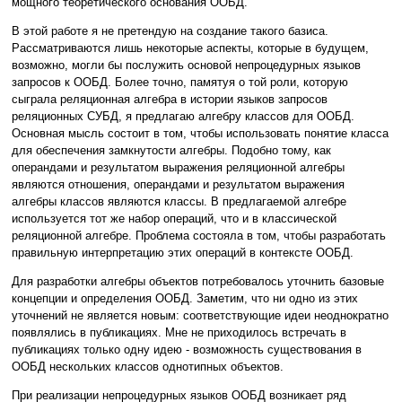
мощного теоретического основания ООБД.
В этой работе я не претендую на создание такого базиса.
Рассматриваются лишь некоторые аспекты, которые в будущем,
возможно, могли бы послужить основой непроцедурных языков
запросов к ООБД. Более точно, памятуя о той роли, которую
сыграла реляционная алгебра в истории языков запросов
реляционных СУБД, я предлагаю алгебру классов для ООБД.
Основная мысль состоит в том, чтобы использовать понятие класса
для обеспечения замкнутости алгебры. Подобно тому, как
операндами и результатом выражения реляционной алгебры
являются отношения, операндами и результатом выражения
алгебры классов являются классы. В предлагаемой алгебре
используется тот же набор операций, что и в классической
реляционной алгебре. Проблема состояла в том, чтобы разработать
правильную интерпретацию этих операций в контексте ООБД.
Для разработки алгебры объектов потребовалось уточнить базовые
концепции и определения ООБД. Заметим, что ни одно из этих
уточнений не является новым: соответствующие идеи неоднократно
появлялись в публикациях. Мне не приходилось встречать в
публикациях только одну идею - возможность существования в
ООБД нескольких классов однотипных объектов.
При реализации непроцедурных языков ООБД возникает ряд