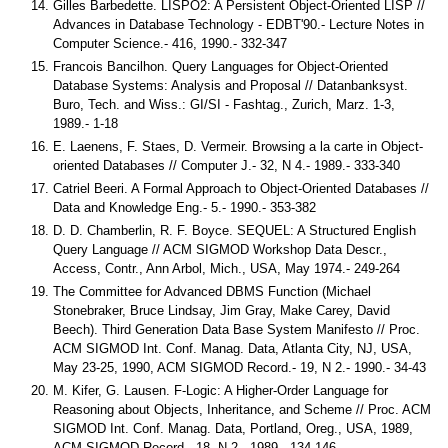
Gilles Barbedette. LISPO2: A Persistent Object-Oriented LISP //
Advances in Database Technology - EDBT'90.- Lecture Notes in
Computer Science.- 416, 1990.- 332-347
Francois Bancilhon. Query Languages for Object-Oriented
Database Systems: Analysis and Proposal // Datanbanksyst.
Buro, Tech. and Wiss.: GI/SI - Fashtag., Zurich, Marz. 1-3,
1989.- 1-18
E. Laenens, F. Staes, D. Vermeir. Browsing a la carte in Object-
oriented Databases // Computer J.- 32, N 4.- 1989.- 333-340
Catriel Beeri. A Formal Approach to Object-Oriented Databases //
Data and Knowledge Eng.- 5.- 1990.- 353-382
D. D. Chamberlin, R. F. Boyce. SEQUEL: A Structured English
Query Language // ACM SIGMOD Workshop Data Descr.,
Access, Contr., Ann Arbol, Mich., USA, May 1974.- 249-264
The Committee for Advanced DBMS Function (Michael
Stonebraker, Bruce Lindsay, Jim Gray, Make Carey, David
Beech). Third Generation Data Base System Manifesto // Proc.
ACM SIGMOD Int. Conf. Manag. Data, Atlanta City, NJ, USA,
May 23-25, 1990, ACM SIGMOD Record.- 19, N 2.- 1990.- 34-43
M. Kifer, G. Lausen. F-Logic: A Higher-Order Language for
Reasoning about Objects, Inheritance, and Scheme // Proc. ACM
SIGMOD Int. Conf. Manag. Data, Portland, Oreg., USA, 1989,
ACM SIGMOD Record.- 18, N 2.- 1989.- 134-146