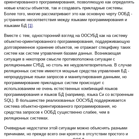
ориентированного программирования, позволяющую как определять
новые классы объектов, так и создавать прикладные системы.
Более того, многие рассматривают это как основную черту ООБД -
устранение несоответствия между языками программирования и
языками БД
[1]
.
Вместе с тем, односторонний взгляд на ООСУБД как на систему
объектно-ориентированного программирования, поддерживающую
долговременное хранение объектов, не отражает специфику таких
систем как систем управления базами данных. Возникающая
ситуация в некотором смысле противоположна ситуации с
реляционными СУБД, но столь же неудовлетворительна. В случае
реляционных систем имеются мощные средства управления БД -
непроцедурные языки запросов и манипулирования данными, но
программирование прикладных систем происходит с
использованием не очень естественных комбинаций языков
программирования и языков БД (например, языка Си со встроенным
SQL). В большинстве реализованных ООСУБД поддерживается
система объектно-ориентированного программирования, но
средства запросов к ООБД существенно слабее, чем в
реляционных системах.
Очевидные недостатки этой ситуации можно объяснять разными
причинами, но прежде всего они кроятся в отсутствии простого и