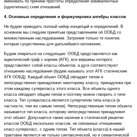
именовать по причине простоты определения эквивалентных
(однотипных) схем отношений.
4. Основные определения и формулировка алгебры классов
Не будем приводить полный набор концепций и определений. В
основном мы следуем принятым представлениям об ООБД со
множественным наследованием. Затронем только те понятия,
которые существенны для дальнейшего изложения.
Будем опираться на следующее: ООБД представляется как
ациклический граф с корнем (АГК), все вершины которого
представляют собой классы объектов, а дуги соответствуют
отношению наследования (будем называть этот АГК статическим
АГК ООБД). Каждый объект ООБД обладает типом и
непосредственно принадлежит некоторому классу, принадлежа при
этом каждому суперклассу этого класса. Все объекты одного
класса обладают общим типом и поэтому можно говорить о типе
класса. Тип суперкласса является супертипом типа класса (в
частности, тем же самым типом). Непосредственным типом объекта
называется тип класса, которому непосредственно принадлежит
этот объект. Допускается также наличие в статической решетке
классов ООБД нескольких классов, не связанных отношением
класс-суперкласс, с одним типом. Тип объекта (класса) в нашей
трактовке является не только синтаксической, но и семантической