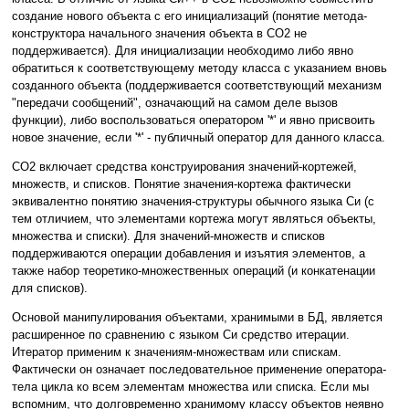
создание нового объекта с его инициализаций (понятие метода-
конструктора начального значения объекта в CO2 не
поддерживается). Для инициализации необходимо либо явно
обратиться к соответствующему методу класса с указанием вновь
созданного объекта (поддерживается соответствующий механизм
"передачи сообщений", означающий на самом деле вызов
функции), либо воспользоваться оператором '*' и явно присвоить
новое значение, если '*' - публичный оператор для данного класса.
CO2 включает средства конструирования значений-кортежей,
множеств, и списков. Понятие значения-кортежа фактически
эквивалентно понятию значения-структуры обычного языка Си (с
тем отличием, что элементами кортежа могут являться объекты,
множества и списки). Для значений-множеств и списков
поддерживаются операции добавления и изъятия элементов, а
также набор теоретико-множественных операций (и конкатенации
для списков).
Основой манипулирования объектами, хранимыми в БД, является
расширенное по сравнению с языком Си средство итерации.
Итератор применим к значениям-множествам или спискам.
Фактически он означает последовательное применение оператора-
тела цикла ко всем элементам множества или списка. Если мы
вспомним, что долговременно хранимому классу объектов неявно