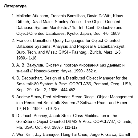
Литература
Malkolm Atkinson, Francois Bansilhon, David DeWitt, Klaus
Dittrich, David Maier, Stanley Zdonik. The Object-Oriented
Database System Manifesto // 1st Int. Conf. Deductive and
Object-Oriented Databases, Kyoto, Japan, Dec. 4-6, 1989
Francois Bancilhon. Query Languages for Object-Oriented
Database Systems: Analysis and Proposal // Datanbanksyst.
Buro, Tech. and Wiss.: GI/SI - Fashtag., Zurich, Marz. 1-3,
1989.- 1-18
А. В. Замулин. Системы программирования баз данных и
знаний // Новосибирск: Наука, 1990.- 352 с.
D. Decouchart. Design of a Distributed Object Manager for the
Smalltalk-80 System // Proc. OOPCLA'86, Portland, Oreg., USA,
Sept. 29 - Oct. 2, 1986.- 444-452
Andrew Straw, Fred Mellender, Steve Riegel. Object Management
in a Persistent Smalltalk System // Software Pract. and Exper.-
19, N 8.- 1989.- 719-737
D. Jacob Penney, Jacob Stein. Class Modification in the
GemStone Object-Oriented DBMS // Proc. OOPCLA'87, Orlando,
Fla, USA, Oct. 4-8, 1987.- 111-117
Won Kim, Jay Banerjee, Hong-Tai Chou, Jorge F. Garca, Darrell