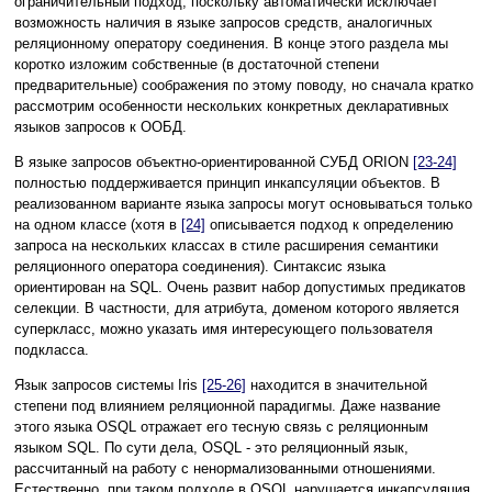
ограничительный подход, поскольку автоматически исключает
возможность наличия в языке запросов средств, аналогичных
реляционному оператору соединения. В конце этого раздела мы
коротко изложим собственные (в достаточной степени
предварительные) соображения по этому поводу, но сначала кратко
рассмотрим особенности нескольких конкретных декларативных
языков запросов к ООБД.
В языке запросов объектно-ориентированной СУБД ORION
[23-24]
полностью поддерживается принцип инкапсуляции объектов. В
реализованном варианте языка запросы могут основываться только
на одном классе (хотя в
[24]
описывается подход к определению
запроса на нескольких классах в стиле расширения семантики
реляционного оператора соединения). Синтаксис языка
ориентирован на SQL. Очень развит набор допустимых предикатов
селекции. В частности, для атрибута, доменом которого является
суперкласс, можно указать имя интересующего пользователя
подкласса.
Язык запросов системы Iris
[25-26]
находится в значительной
степени под влиянием реляционной парадигмы. Даже название
этого языка OSQL отражает его тесную связь с реляционным
языком SQL. По сути дела, OSQL - это реляционный язык,
рассчитанный на работу с ненормализованными отношениями.
Естественно, при таком подходе в OSQL нарушается инкапсуляция