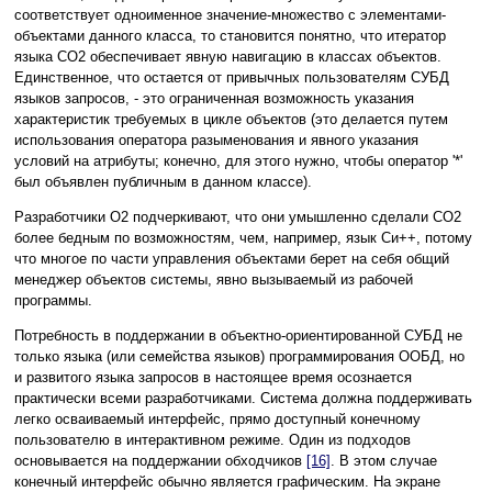
соответствует одноименное значение-множество с элементами-
объектами данного класса, то становится понятно, что итератор
языка CO2 обеспечивает явную навигацию в классах объектов.
Единственное, что остается от привычных пользователям СУБД
языков запросов, - это ограниченная возможность указания
характеристик требуемых в цикле объектов (это делается путем
использования оператора разыменования и явного указания
условий на атрибуты; конечно, для этого нужно, чтобы оператор '*'
был объявлен публичным в данном классе).
Разработчики O2 подчеркивают, что они умышленно сделали CO2
более бедным по возможностям, чем, например, язык Си++, потому
что многое по части управления объектами берет на себя общий
менеджер объектов системы, явно вызываемый из рабочей
программы.
Потребность в поддержании в объектно-ориентированной СУБД не
только языка (или семейства языков) программирования ООБД, но
и развитого языка запросов в настоящее время осознается
практически всеми разработчиками. Система должна поддерживать
легко осваиваемый интерфейс, прямо доступный конечному
пользователю в интерактивном режиме. Один из подходов
основывается на поддержании обходчиков
[16]
. В этом случае
конечный интерфейс обычно является графическим. На экране