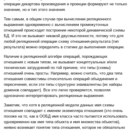
операции декартова произведения и проекции формируют не только
значение, но и тип этого значения.
Тем самым, в общем случае при вычислении реляционного
выражения одновременно с вычислением промежуточных
отношений происходит построение некоторой динамической схемы
БД. И это не вызывает никакой двусмысленности, потому что для
любой реляционной операции схему отношения-результата (тип
результата) можно определить в статике до выполнения операции.
Наличие в реляционной алгебре операций, порождающих
отношения с новым типом, не вызывает концептуальных и/или
технических затруднений по той причине, что типы (схемы)
отношений очень просты. Например, можно считать, что два типа
отношения совместимы относительно операций объединения и
пересечения, если эти типы структурно эквивалентны (их наборы
доменов совпадают). Все это легко проверяется, позволяя
однозначно интерпретировать реляционные выражения.
Заметим, что хотя в реляционной модели данных имя схемы
отношения совпадает с именем экземпляра отношения (это очень
похоже на то, как в ООБД имя класса часто пытаются использовать
одновременно как имя типа объекта и имя множества объектов),
неявно возникает понятие типа отношения, которое не обязательно