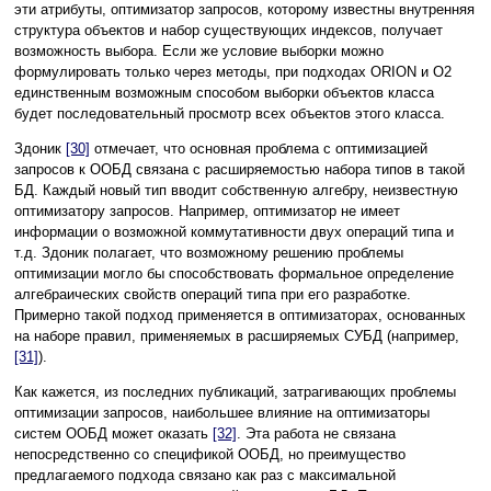
эти атрибуты, оптимизатор запросов, которому известны внутренняя
структура объектов и набор существующих индексов, получает
возможность выбора. Если же условие выборки можно
формулировать только через методы, при подходах ORION и O2
единственным возможным способом выборки объектов класса
будет последовательный просмотр всех объектов этого класса.
Здоник
[30]
отмечает, что основная проблема с оптимизацией
запросов к ООБД связана с расширяемостью набора типов в такой
БД. Каждый новый тип вводит собственную алгебру, неизвестную
оптимизатору запросов. Например, оптимизатор не имеет
информации о возможной коммутативности двух операций типа и
т.д. Здоник полагает, что возможному решению проблемы
оптимизации могло бы способствовать формальное определение
алгебраических свойств операций типа при его разработке.
Примерно такой подход применяется в оптимизаторах, основанных
на наборе правил, применяемых в расширяемых СУБД (например,
[31]
).
Как кажется, из последних публикаций, затрагивающих проблемы
оптимизации запросов, наибольшее влияние на оптимизаторы
систем ООБД может оказать
[32]
. Эта работа не связана
непосредственно со спецификой ООБД, но преимущество
предлагаемого подхода связано как раз с максимальной