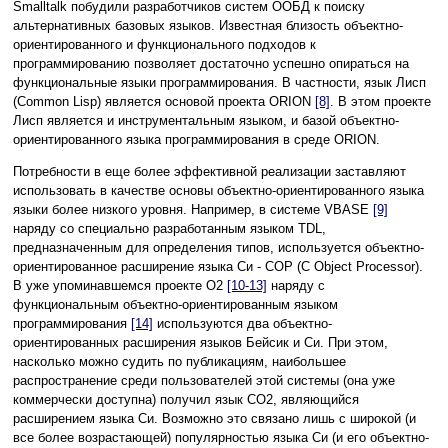
Smalltalk побудили разработчиков систем ООБД к поиску
альтернативных базовых языков. Известная близость объектно-
ориентированного и функционального подходов к
программированию позволяет достаточно успешно опираться на
функциональные языки программирования. В частности, язык Лисп
(Common Lisp) является основой проекта ORION
[8]
. В этом проекте
Лисп является и инструментальным языком, и базой объектно-
ориентированного языка программирования в среде ORION.
Потребности в еще более эффективной реализации заставляют
использовать в качестве основы объектно-ориентированного языка
языки более низкого уровня. Например, в системе VBASE
[9]
наряду со специально разработанным языком TDL,
предназначенным для определения типов, используется объектно-
ориентированное расширение языка Си - COP (C Object Processor).
В уже упоминавшемся проекте O2
[10-13]
наряду с
функциональным объектно-ориентированным языком
программирования
[14]
используются два объектно-
ориентированных расширения языков Бейсик и Си. При этом,
насколько можно судить по публикациям, наибольшее
распространение среди пользователей этой системы (она уже
коммерчески доступна) получил язык CO2, являющийся
расширением языка Си. Возможно это связано лишь с широкой (и
все более возрастающей) популярностью языка Си (и его объектно-