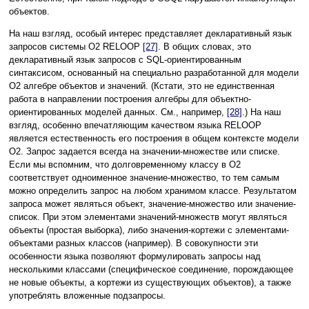
объектов.
На наш взгляд, особый интерес представляет декларативный язык
запросов системы O2 RELOOP
[27]
. В общих словах, это
декларативный язык запросов с SQL-ориентированным
синтаксисом, основанный на специально разработанной для модели
O2 алгебре объектов и значений. (Кстати, это не единственная
работа в направлении построения алгебры для объектно-
ориентированных моделей данных. См., например,
[28]
.) На наш
взгляд, особенно впечатляющим качеством языка RELOOP
является естественность его построения в общем контексте модели
O2. Запрос задается всегда на значении-множестве или списке.
Если мы вспомним, что долговременному классу в O2
соответствует одноименное значение-множество, то тем самым
можно определить запрос на любом хранимом классе. Результатом
запроса может являться объект, значение-множество или значение-
список. При этом элементами значений-множеств могут являться
объекты (простая выборка), либо значения-кортежи с элементами-
объектами разных классов (например). В совокупности эти
особенности языка позволяют формулировать запросы над
несколькими классами (специфическое соединение, порождающее
не новые объекты, а кортежи из существующих объектов), а также
употреблять вложенные подзапросы.