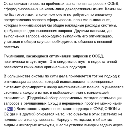
Остановимся теперь на проблемах выполнения запросов к ООБД,
сформулированных на каком-либо декларативном языке. Каким бы
не был этот язык, в конечном счете потребуется по внешнему
представлению запроса сформировать план его выполнения,
который минимизировал бы общие накладные расходы системы,
требующиеся для выполнения запроса. Другими словами, до
выполнения запроса необходимо выполнить его оптимизацию,
учитывая в общем случае необходимость обменов с внешней
памятью.
Публикации, касающиеся оптимизации запросов к ООБД,
практически отсутствуют. Это свидетельствует о недостаточной
развитости каких-либо оригинальных подходов.
В большинстве систем по сути дела применяется тот же подход к
оптимизации запросов, который использовался в реляционных
системах: формируется набор альтернативных планов, оценивается
стоимость каждого из них и выбирается план с наименьшей
стоимостью. (Подробный обзор современных методов оптимизации
запросов в реляционных СУБД и нерешенных проблем можно найти
в
[29]
.) Возможность применения такого подхода в СУБД ORION и
O2 (да и в других) опирается на то, что объекты в этих системах не
полностью инкапсулированы. Наряду с методами, в объектах
видны и некоторые атрибуты, и если условие выборки задано через