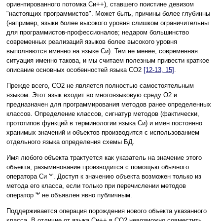
ориентированного потомка Си++), ставшего поистине девизом
"настоящих программистов". Может быть, причины более глубинны
(например, языки более высокого уровня слишком ограничительны
для программистов-профессионалов; недаром большинство
современных реализаций языков более высокого уровня
выполняются именно на языке Си). Тем не менее, современная
ситуация именно такова, и мы считаем полезным привести краткое
описание основных особенностей языка CO2
[12-13, 15]
.
Прежде всего, CO2 не является полностью самостоятельным
языком. Этот язык входит во многоязыковую среду O2 и
предназначен для программирования методов ранее определенных
классов. Определение классов, сигнатур методов (фактически,
прототипов функций в терминологии языка Си) и имен постоянно
хранимых значений и объектов производится с использованием
отдельного языка определения схемы БД.
Имя любого объекта трактуется как указатель на значение этого
объекта; разыменование производится с помощью обычного
оператора Си '*'. Доступ к значению объекта возможен только из
метода его класса, если только при перечислении методов
оператор '*' не объявлен явно публичным.
Поддерживается операция порождения нового объекта указанного
класса. В отличие от языка Си++ в CO2 невозможно совместить