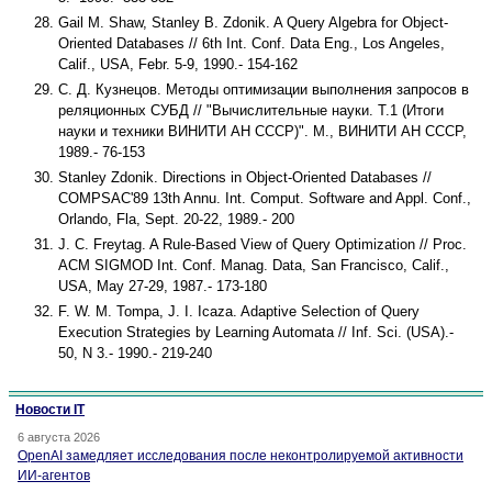
Gail M. Shaw, Stanley B. Zdonik. A Query Algebra for Object-
Oriented Databases // 6th Int. Conf. Data Eng., Los Angeles,
Calif., USA, Febr. 5-9, 1990.- 154-162
С. Д. Кузнецов. Методы оптимизации выполнения запросов в
реляционных СУБД // "Вычислительные науки. Т.1 (Итоги
науки и техники ВИНИТИ АН СССР)". М., ВИНИТИ АН СССР,
1989.- 76-153
Stanley Zdonik. Directions in Object-Oriented Databases //
COMPSAC'89 13th Annu. Int. Comput. Software and Appl. Conf.,
Orlando, Fla, Sept. 20-22, 1989.- 200
J. C. Freytag. A Rule-Based View of Query Optimization // Proc.
ACM SIGMOD Int. Conf. Manag. Data, San Francisco, Calif.,
USA, May 27-29, 1987.- 173-180
F. W. M. Tompa, J. I. Icaza. Adaptive Selection of Query
Execution Strategies by Learning Automata // Inf. Sci. (USA).-
50, N 3.- 1990.- 219-240
Новости IT
6 августа 2026
OpenAI замедляет исследования после неконтролируемой активности
ИИ-агентов