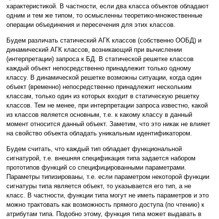
характеристикой. В частности, если два класса объектов обладают
одним и тем же типом, то осмысленны теоретико-множественные
операции объединения и пересечения для этих классов.
Будем различать статический АГК классов (собственно ООБД) и
динамический АГК классов, возникающий при вычислении
(интерпретации) запроса к БД. В статической решетке классов
каждый объект непосредственно принадлежит только одному
классу. В динамической решетке возможны ситуации, когда один
объект (временно) непосредственно принадлежит нескольким
классам, только один из которых входит в статическую решетку
классов. Тем не менее, при интерпретации запроса известно, какой
из классов является основным, т.е. к какому классу в данный
момент относится данный объект. Заметим, что это никак не влияет
на свойство объекта обладать уникальным идентификатором.
Будем считать, что каждый тип обладает функциональной
сигнатурой, т.е. внешняя спецификация типа задается набором
прототипов функций со специфицированными параметрами.
Параметры типизированы, т.е. если параметром некоторой функции
сигнатуры типа является объект, то указывается его тип, а не
класс. В частности, функции типа могут не иметь параметров и это
можно трактовать как возможность прямого доступа (по чтению) к
атрибутам типа. Подобно этому, функция типа может выдавать в