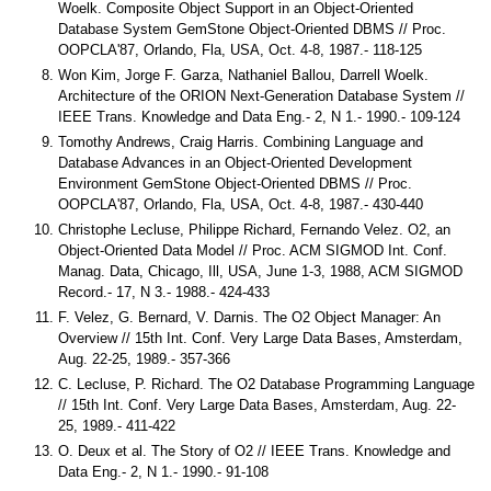
Woelk. Composite Object Support in an Object-Oriented
Database System GemStone Object-Oriented DBMS // Proc.
OOPCLA'87, Orlando, Fla, USA, Oct. 4-8, 1987.- 118-125
Won Kim, Jorge F. Garza, Nathaniel Ballou, Darrell Woelk.
Architecture of the ORION Next-Generation Database System //
IEEE Trans. Knowledge and Data Eng.- 2, N 1.- 1990.- 109-124
Tomothy Andrews, Craig Harris. Combining Language and
Database Advances in an Object-Oriented Development
Environment GemStone Object-Oriented DBMS // Proc.
OOPCLA'87, Orlando, Fla, USA, Oct. 4-8, 1987.- 430-440
Christophe Lecluse, Philippe Richard, Fernando Velez. O2, an
Object-Oriented Data Model // Proc. ACM SIGMOD Int. Conf.
Manag. Data, Chicago, Ill, USA, June 1-3, 1988, ACM SIGMOD
Record.- 17, N 3.- 1988.- 424-433
F. Velez, G. Bernard, V. Darnis. The O2 Object Manager: An
Overview // 15th Int. Conf. Very Large Data Bases, Amsterdam,
Aug. 22-25, 1989.- 357-366
C. Lecluse, P. Richard. The O2 Database Programming Language
// 15th Int. Conf. Very Large Data Bases, Amsterdam, Aug. 22-
25, 1989.- 411-422
O. Deux et al. The Story of O2 // IEEE Trans. Knowledge and
Data Eng.- 2, N 1.- 1990.- 91-108