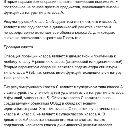
Вторым параметром операции является логическое выражение F,
построенное на основе простых предикатов, включающих вызовы
функций сигнатуры типа класса A.
Результирующий класс C обладает тем же типом, что и класс A,
является его подклассом в динамической решетке классов и
непосредственно включает все объекты класса A, для которых
значение логического выражения F есть true.
Проекция класса.
Операция проекции класса является двуместной и применима к
любому классу A решетки классов (статической или динамической).
Вторым параметром операции является подсигнатура сигнатуры
типа класса A (S), т.е. список имен функций, входящих в сигнатуру
типа класса A.
Тип результирующего класса C является супертипом типа класса A
с сигнатурой, полученной путем удаления из сигнатуры типа класса
A функций, указанных в S. Объекты класса C являются вновь
создаваемыми объектами ООБД и обладают новыми
идентификаторами. Хотя тип класса C является супертипом типа
класса A, класс С не является суперклассом класса A. В
динамической решетке классов его можно считать только
подклассом корневого класса динамической решетки классов.