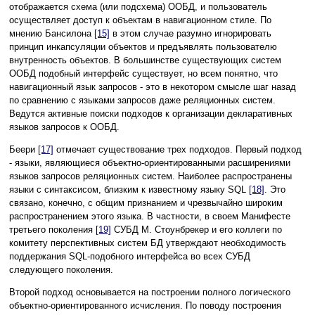
отображается схема (или подсхема) ООБД, и пользователь
осуществляет доступ к объектам в навигационном стиле. По
мнению Бансилона
[15]
в этом случае разумно игнорировать
принцип инкапсуляции объектов и предъявлять пользователю
внутренность объектов. В большинстве существующих систем
ООБД подобный интерфейс существует, но всем понятно, что
навигационный язык запросов - это в некотором смысле шаг назад
по сравнению с языками запросов даже реляционных систем.
Ведутся активные поиски подходов к организации декларативных
языков запросов к ООБД.
Беери
[17]
отмечает существование трех подходов. Первый подход
- языки, являющиеся объектно-ориентированными расширениями
языков запросов реляционных систем. Наиболее распространены
языки с синтаксисом, близким к известному языку SQL
[18]
. Это
связано, конечно, с общим признанием и чрезвычайно широким
распространением этого языка. В частности, в своем Манифесте
третьего поколения
[19]
СУБД М. Стоунбрекер и его коллеги по
комитету перспективных систем БД утверждают необходимость
поддержания SQL-подобного интерфейса во всех СУБД
следующего поколения.
Второй подход основывается на построении полного логического
объектно-ориентированного исчисления. По поводу построения