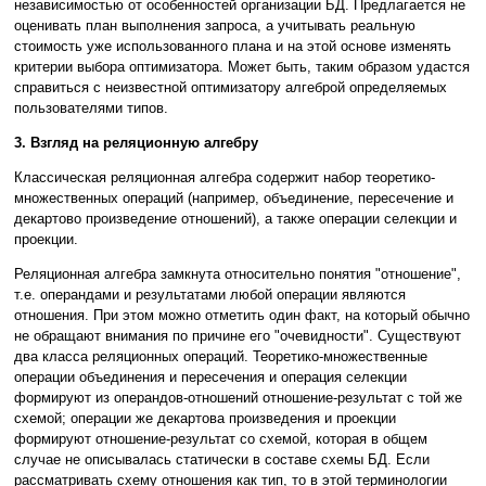
независимостью от особенностей организации БД. Предлагается не
оценивать план выполнения запроса, а учитывать реальную
стоимость уже использованного плана и на этой основе изменять
критерии выбора оптимизатора. Может быть, таким образом удастся
справиться с неизвестной оптимизатору алгеброй определяемых
пользователями типов.
3. Взгляд на реляционную алгебру
Классическая реляционная алгебра содержит набор теоретико-
множественных операций (например, объединение, пересечение и
декартово произведение отношений), а также операции селекции и
проекции.
Реляционная алгебра замкнута относительно понятия "отношение",
т.е. операндами и результатами любой операции являются
отношения. При этом можно отметить один факт, на который обычно
не обращают внимания по причине его "очевидности". Существуют
два класса реляционных операций. Теоретико-множественные
операции объединения и пересечения и операция селекции
формируют из операндов-отношений отношение-результат с той же
схемой; операции же декартова произведения и проекции
формируют отношение-результат со схемой, которая в общем
случае не описывалась статически в составе схемы БД. Если
рассматривать схему отношения как тип, то в этой терминологии