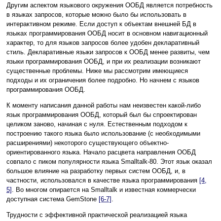
Другим аспектом языкового окружения ООБД является потребность
в языках запросов, которые можно было бы использовать в
интерактивном режиме. Если доступ к объектам внешней БД в
языках программирования ООБД носит в основном навигационный
характер, то для языков запросов более удобен декларативный
стиль. Декларативные языки запросов к ООБД менее развиты, чем
языки программирования ООБД, и при их реализации возникают
существенные проблемы. Ниже мы рассмотрим имеющиеся
подходы и их ограничения более подробно. Но начнем с языков
программирования ООБД.
К моменту написания данной работы нам неизвестен какой-либо
язык программирования ООБД, который был бы спроектирован
целиком заново, начиная с нуля. Естественным подходом к
построению такого языка было использование (с необходимыми
расширениями) некоторого существующего объектно-
ориентированного языка. Начало расцвета направления ООБД
совпало с пиком популярности языка Smalltalk-80. Этот язык оказал
большое влияние на разработку первых систем ООБД, и, в
частности, использовался в качестве языка программирования
[4,
5]
. Во многом опирается на Smalltalk и известная коммерчески
доступная система GemStone
[6-7]
.
Трудности с эффективной практической реализацией языка