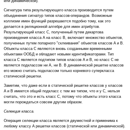
или динамической).
Сигнатура типа результирующего класса производится путем
объединения сигнатур типов классов-операндов. Возможные
коллизии имен функций разрешаются подобно тому, как это
делается в реляционной алгебре для имен атрибутов.
Результирующий класс C, полученный путем декартова
произведения класса A на класс B, включает множество объектов,
полученных путем попарного "склеивания" объектов классов A и B.
Объекты класса C являются вновь созданными временными
объектами ООБД и обладают новыми идентификаторами. Тип
класса C является подтипом типов классов A и B, но класс C не
является подклассом ни A, ни B. В динамической решетке классов
его можно считать подклассом только корневого суперкласса
статической решетки.
Заметим, что даже если в статической решетке классов у классов
A и B имеется общий подкласс с тем же типом, что и у C, нельзя
считать, что это и есть класс C, потому что объекты этого класса
могли порождаться совсем другим образом.
Селекция класса.
Операция селекции класса является двуместной и применима к
любому классу A решетки классов (статической или динамической).