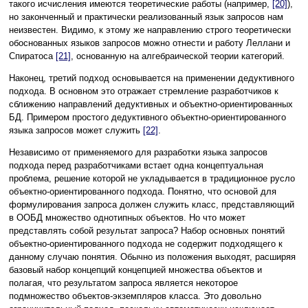
такого исчисления имеются теоретические работы (например,
[20]
),
но законченный и практически реализованный язык запросов нам
неизвестен. Видимо, к этому же направлению строго теоретически
обоснованных языков запросов можно отнести и работу Леллани и
Спиратоса
[21]
, основанную на алгебраической теории категорий.
Наконец, третий подход основывается на применении дедуктивного
подхода. В основном это отражает стремление разработчиков к
сближению направлений дедуктивных и объектно-ориентированных
БД. Примером простого дедуктивного объектно-ориентированного
языка запросов может служить
[22]
.
Независимо от применяемого для разработки языка запросов
подхода перед разработчиками встает одна концептуальная
проблема, решение которой не укладывается в традиционное русло
объектно-ориентированного подхода. Понятно, что основой для
формулирования запроса должен служить класс, представляющий
в ООБД множество однотипных объектов. Но что может
представлять собой результат запроса? Набор основных понятий
объектно-ориентированного подхода не содержит подходящего к
данному случаю понятия. Обычно из положения выходят, расширяя
базовый набор концепций концепцией множества объектов и
полагая, что результатом запроса является некоторое
подмножество объектов-экземпляров класса. Это довольно