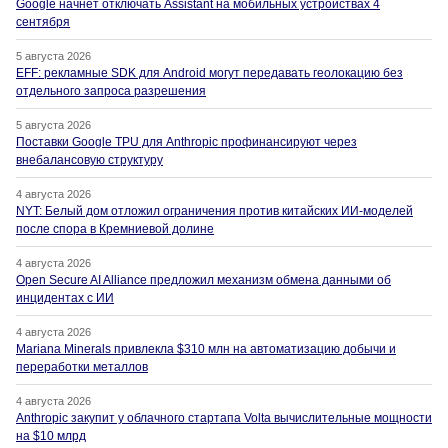
Google начнет отключать Assistant на мобильных устройствах 4
сентября
5 августа 2026
EFF: рекламные SDK для Android могут передавать геолокацию без
отдельного запроса разрешения
5 августа 2026
Поставки Google TPU для Anthropic профинансируют через
внебалансовую структуру
4 августа 2026
NYT: Белый дом отложил ограничения против китайских ИИ-моделей
после спора в Кремниевой долине
4 августа 2026
Open Secure AI Alliance предложил механизм обмена данными об
инцидентах с ИИ
4 августа 2026
Mariana Minerals привлекла $310 млн на автоматизацию добычи и
переработки металлов
4 августа 2026
Anthropic закупит у облачного стартапа Volta вычислительные мощности
на $10 млрд