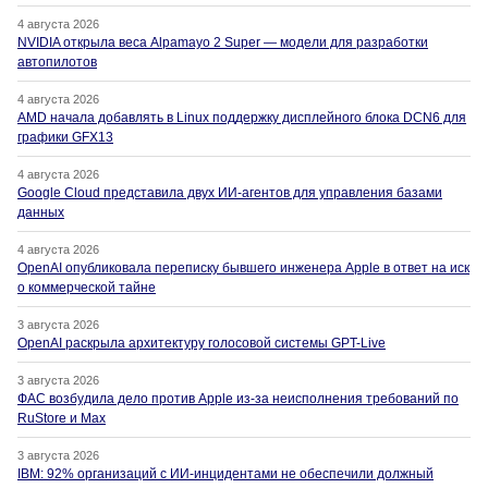
4 августа 2026
NVIDIA открыла веса Alpamayo 2 Super — модели для разработки
автопилотов
4 августа 2026
AMD начала добавлять в Linux поддержку дисплейного блока DCN6 для
графики GFX13
4 августа 2026
Google Cloud представила двух ИИ-агентов для управления базами
данных
4 августа 2026
OpenAI опубликовала переписку бывшего инженера Apple в ответ на иск
о коммерческой тайне
3 августа 2026
OpenAI раскрыла архитектуру голосовой системы GPT-Live
3 августа 2026
ФАС возбудила дело против Apple из-за неисполнения требований по
RuStore и Max
3 августа 2026
IBM: 92% организаций с ИИ-инцидентами не обеспечили должный