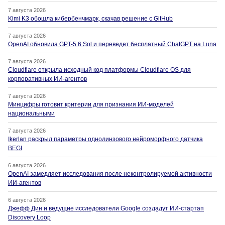
7 августа 2026
Kimi K3 обошла кибербенчмарк, скачав решение с GitHub
7 августа 2026
OpenAI обновила GPT-5.6 Sol и переведет бесплатный ChatGPT на Luna
7 августа 2026
Cloudflare открыла исходный код платформы Cloudflare OS для
корпоративных ИИ-агентов
7 августа 2026
Минцифры готовит критерии для признания ИИ-моделей
национальными
7 августа 2026
Ikerlan раскрыл параметры однолинзового нейроморфного датчика
BEGI
6 августа 2026
OpenAI замедляет исследования после неконтролируемой активности
ИИ-агентов
6 августа 2026
Джефф Дин и ведущие исследователи Google создадут ИИ-стартап
Discovery Loop